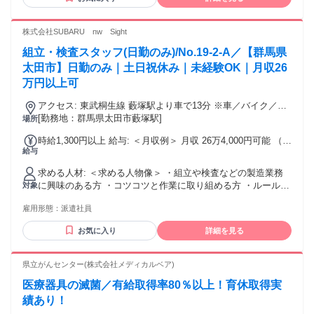
株式会社SUBARU nw Sight
組立・検査スタッフ(日勤のみ)/No.19-2-A／【群馬県
太田市】日勤のみ｜土日祝休み｜未経験OK｜月収26
万円以上可
アクセス: 東武桐生線 藪塚駅より車で13分 ※車／バイク／自
転車通勤OK
[勤務地：群馬県太田市藪塚駅]
場所
時給1,300円以上 給与: ＜月収例＞ 月収 26万4,000円可能 （時
給与
給1,300円×稼働168h＋残業20h）
求める人材: ＜求める人物像＞ ・組立や検査などの製造業務
に興味のある方 ・コツコツと作業に取り組める方 ・ルールや
対象
手順を守って作業できる方 ＜こんな方におすすめ＞ ・工場や
雇用形態：
派遣社員
製造業のお仕事に興味がある方 ・未経験から新しい仕事にチ
ャレンジしたい方 ・コツコツ作業やモクモク作業が好きな方
お気に入り
詳細を見る
・キレイな工場で働きたい方 ・土日祝休みの仕事を探してい
る方 ・生活リズムを整えて働きたい方 ・安定した環境で長く
働きたい方 ・将来的に正社員を目指したい方
県立がんセンター(株式会社メディカルベア)
医療器具の滅菌／有給取得率80％以上！育休取得実
績あり！