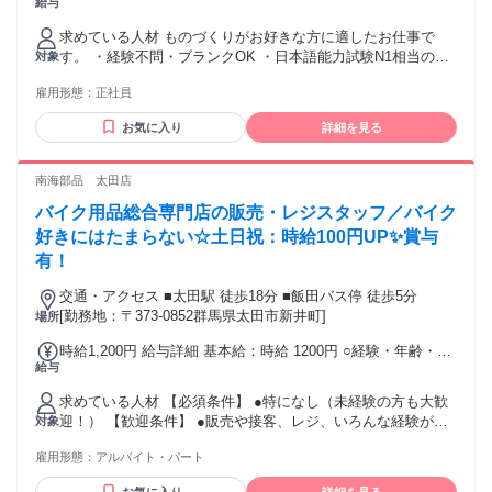
給与
給：月給 20万円 〜 固定残業代：なし 【一律手当】 全員に一
律で支払われる通勤・皆勤・家族手当金額：あり 1ヶ月あたり
求めている人材 ものづくりがお好きな方に適したお仕事で
1万円 全員に一律で支払われるその他手当金額：なし 面接時
す。 ・経験不問・ブランクOK ・日本語能力試験N1相当の日
対象
に職務経歴をお伺いして、弊社の人事評価制度に則って給与
本語力必須 Japanese language proficiency equivalent to JLPT
をご提示いたします。 該当者には、時間外手当・皆勤手当・
雇用形態：
正社員
N1 is required 未経験からスタートした社員が多く、社内教育
技術手当・役職手当・家族手当・通勤手当・ 食事補助を支給
制度が整っています。 ・U・Iターン歓迎 地方からの転職を考
します。
お気に入り
詳細を見る
えている方も歓迎します。 年齢の条件と理由：あり（例外事
由3号のイ・40歳未満（長期勤続によるキャリア形成のた
め））
南海部品 太田店
バイク用品総合専門店の販売・レジスタッフ／バイク
好きにはたまらない☆土日祝：時給100円UP✨賞与
有！
交通・アクセス ■太田駅 徒歩18分 ■飯田バス停 徒歩5分
[勤務地：〒373-0852群馬県太田市新井町]
場所
時給1,200円 給与詳細 基本給：時給 1200円 ○経験・年齢・能
給与
⼒等を考慮の上、決定いたします 〇⼟⽇祝︓時給100円UP ○
賞与年２回（６⽉、１２⽉） ○インセンティブ⼿当あり 〇資
求めている人材 【必須条件】 ●特になし（未経験の方も大歓
格⼿当有 ＊社内規定による ●1・2級整備⼠ 20,000円/⽉〜
迎！） 【歓迎条件】 ●販売や接客、レジ、いろんな経験が活
対象
40,000円/⽉ ●3級整備⼠ 3,000円/⽉〜10,000円/⽉ ✅販売メイ
かせます！ ●アパレル・雑貨販売の経験も活かせます♪ ●バイ
ン勤務でも⽀給対象です︕ ○⽀払い⽅法︓⽉1回
雇用形態：
アルバイト・パート
クが好き！な方 【こんな方にはピッタリ！】 ◆趣味や好きな
ものに関わるお仕事をしたい方 ◆バイク好きの仲間とツーリ