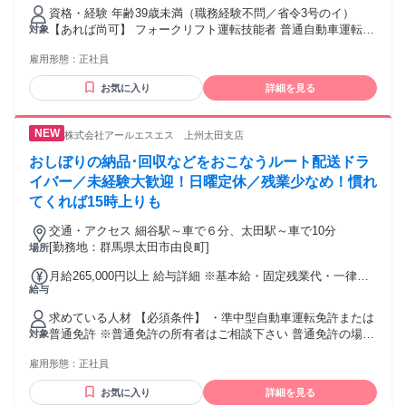
35,000円） ・賞与年2回（前年度実績4.66ヶ月分） ※試用期
資格・経験 年齢39歳未満（職務経験不問／省令3号のイ）
間3ヶ月あり（同条件）
【あれば尚可】 フォークリフト運転技能者 普通自動車運転免
対象
許（ＡＴ限定可）
雇用形態：
正社員
お気に入り
詳細を見る
株式会社アールエスエス 上州太田支店
おしぼりの納品･回収などをおこなうルート配送ドラ
イバー／未経験大歓迎！日曜定休／残業少なめ！慣れ
てくれば15時上りも
交通・アクセス 細谷駅～車で６分、太田駅～車で10分
[勤務地：群馬県太田市由良町]
場所
月給265,000円以上 給与詳細 ※基本給・固定残業代・一律手
給与
当の総額 基本給：月給 19万8000円 〜 固定残業代：あり 1ヶ
月あたり5万2000円（固定残業時間：1ヶ月あたり30時間） 固
求めている人材 【必須条件】 ・準中型自動車運転免許または
定残業時間を超えた勤務時間については別途残業代を支給す
普通免許 ※普通免許の所有者はご相談下さい 普通免許の場
対象
る 【一律手当】 全員に一律で支払われる通勤・皆勤・家族手
合…月給252,000円以上 【こんな方にはピッタリ】 ・車の運
当金額：なし 全員に一律で支払われるその他手当金額：あり
雇用形態：
正社員
転が好きな人に向いています ・子供の保育園のお迎えはもち
1ヶ月あたり1万5000円 上記の一律手当の内訳は下記のとおり
ろん 家族との夕食もできます。 ・体を動かすのが好きな人に
です。 ◆無事故手当：1万5000円 ※普通免許所有者の場合
お気に入り
詳細を見る
向いています ・ジムに通う人も多いです！