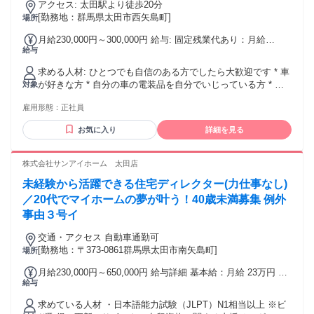
アクセス: 太田駅より徒歩20分
[勤務地：群馬県太田市西矢島町]
場所
月給230,000円～300,000円 給与: 固定残業代あり：月給
給与
￥230,000 〜 ￥300,000は1か月当たりの固定残業代
￥18,000〜￥23,400（10時間30分相当分）を含む。10時間30
求める人材: ひとつでも自信のある方でしたら大歓迎です * 車
分を超える残業代は追加で支給する。 昇給：年2回（能力制に
が好きな方 * 自分の車の電装品を自分でいじっている方 * 謙
対象
より、できる業務により基本給が上がります） 賞与：年2回
虚な方 * 感謝を忘れない方 * 情熱のある方 * チャレンジ精神
（6月、12月） 通勤手当：非課税範囲で全額支給 家族手当：
雇用形態：
正社員
のある方 * 笑顔を絶やさない方
5,000円/人 歩合給：会社が認めた業務や契約の受注により歩
合給をお支払いいたします。
お気に入り
詳細を見る
株式会社サンアイホーム 太田店
未経験から活躍できる住宅ディレクター(力仕事なし)
／20代でマイホームの夢が叶う！40歳未満募集 例外
事由３号イ
交通・アクセス 自動車通勤可
[勤務地：〒373-0861群馬県太田市南矢島町]
場所
月給230,000円～650,000円 給与詳細 基本給：月給 23万円 〜
給与
65万円 固定残業代：なし 【一律手当】 全員に一律で支払わ
れる通勤・皆勤・家族手当金額：なし 全員に一律で支払われ
求めている人材 ・日本語能力試験（JLPT）N1相当以上 ※ビ
るその他手当金額：なし 月給23万円～65万円 ※経験、能力、