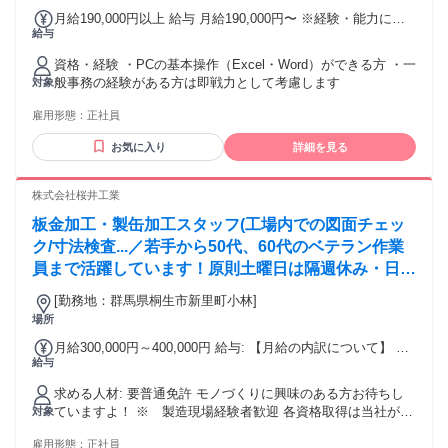
月給190,000円以上 給与 月給190,000円〜 ※経験・能力に応
給与
じて随時昇給あり
資格・経験 ・PCの基本操作（Excel・Word）ができる方 ・一
般事務の経験がある方は即戦力として考慮します
対象
雇用形態：
正社員
お気に入り
詳細を見る
株式会社桜井工業
板金加工・製缶加工スタッフ(工場内での図面チェッ
ク/寸法検査...／若手から50代、60代のベテラン作業
員まで活躍しています！原則土曜日は隔週休み・日曜
日休みです！家族手当や、昼食代の半金補助など、福
[勤務地：群馬県桐生市新里町小林]
利厚生がしっかりしています！最初は先輩スタッフ
場所
が、工場のルールや製品の特徴を1つずつ丁寧にお教
月給300,000円～400,000円 給与: 【月給の内訳について】 月
えします。
給与
給320,000円〜400,000円には、以下の手当が含まれていま
す。・固定残業代（40時間分・休日手当、その他一律手当）
求める人材: 要普通免許 モノづくりに興味のある方お待ちし
※固定残業時間を超えて残業が発生した場合は、超過分を別
ていますよ！ ※ 製造現場経験者歓迎 各資格取得は当社が支
対象
途1分単位で全額支給します。 【諸手当】・通勤手当（規定支
援致します
給）・皆勤手当・仕出し弁当代の「半額補助」など、生活に
雇用形態：
正社員