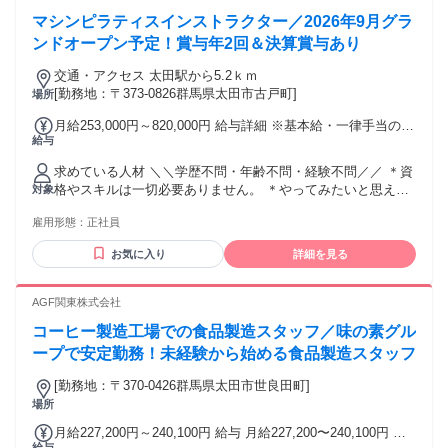
マシンピラティスインストラクター／2026年9月グラ
ンドオープン予定！賞与年2回＆決算賞与あり
交通・アクセス 太田駅から5.2ｋｍ
[勤務地：〒373-0826群馬県太田市古戸町]
場所
月給253,000円～820,000円 給与詳細 ※基本給・一律手当の総
給与
額 基本給：月給 25万円 〜 80万円 固定残業代：なし 【一律
手当】 全員に一律で支払われる通勤・皆勤・家族手当金額：
求めている人材 ＼＼学歴不問・年齢不問・経験不問／／ ＊資
あり 1ヶ月あたり3000円 〜 2万円 全員に一律で支払われるそ
格やスキルは一切必要ありません。 ＊やってみたいと思えた
対象
の他手当金額：なし
らOK！ 【女性活躍中】 ＊フリーター歓迎 ＊第二新卒歓迎
雇用形態：
正社員
★☆★一つでも当てはまる方大歓迎★☆★ ■人と話すのが好
きな方 ■身体を動かすのが好きな方 ■各種スポーツの経験があ
お気に入り
詳細を見る
る方 ■人を喜ばせるのが好きな方 ■美容や健康に興味がある方
■ピラティスに興味がある方・挑戦して みたい方 ■オープニン
グスタッフとしてイチから 店舗運営にチャレンジしたい方 ■
AGF関東株式会社
おしゃれが好きな方 ■初めての方と話す時でも緊張しない方 ■
コーヒー製造工場での食品製造スタッフ／味の素グル
常に前向きな方 ■成長意欲があり、自分で勉強をされる方 ■お
客様の目標に向かってサポートを 行いたい方 運動やピラティ
ープで安定勤務！未経験から始める食品製造スタッフ
スの経験がない方でも、 外部の研修も設けており、未経験の
[勤務地：〒370-0426群馬県太田市世良田町]
方も ご安心して務めていただけますので、 チャレンジする意
場所
欲のある方は大歓迎です♪ 下記の経験も活かせます＊経験者歓
迎 ￣￣￣￣￣￣￣￣￣￣￣￣￣￣￣￣￣ 【インストラクター
月給227,200円～240,100円 給与 月給227,200〜240,100円 初
の経験】 フィットネスクラブ(フィットネスジム) スポーツジ
給与