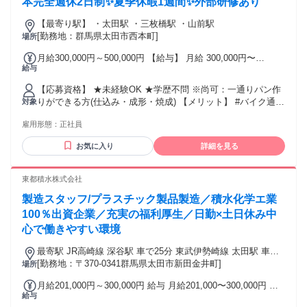
本完全週休2日制✨夏季休暇1週間✨外部研修あり
「お菓子への情熱」です。 あなたの興味やこれまでの経験を
活かし、 魅力的な商品づくりに携わってみませんか？
【最寄り駅】 ・太田駅 ・三枚橋駅 ・山前駅
[勤務地：群馬県太田市西本町]
場所
月給300,000円～500,000円 【給与】 月給 300,000円〜
給与
500,000円 ★昇給/賞与/各種手当あり ※未経験：月23万円〜
(経験・能力によって給与変動あり) 固定残業代：あり(給与形
【応募資格】 ★未経験OK ★学歴不問 ※尚可：一通りパン作
態と同じ単位で支給) 1ヶ月あたり5万円(固定残業時間：1ヶ月
りができる方(仕込み・成形・焼成) 【メリット】 #バイク通勤
対象
あたり40時間） 固定残業時間を超えた勤務時間については別
OK #学歴不問 #車通勤OK #未経験者歓迎 #経験者歓迎 #有資
途残業代を支給する
雇用形態：
正社員
格者歓迎 #月1シフト提出 #研修あり #社会保険完備 #制服貸
与 #賞与あり #交通費支給 #長期休暇あり #40代も応募可 #昇
お気に入り
詳細を見る
給あり #食事補助あり #昇格あり #独立支援あり #リモート面
接OK #ブランクOK
東都積水株式会社
製造スタッフ/プラスチック製品製造／積水化学エ業
100％出資企業／充実の福利厚生／日勤×土日休み中
心で働きやすい環境
最寄駅 JR高崎線 深谷駅 車で25分 東武伊勢崎線 太田駅 車で
20分 東武伊勢崎線 世良田駅 車で9分
[勤務地：〒370-0341群馬県太田市新田金井町]
場所
月給201,000円～300,000円 給与 月給201,000〜300,000円 ・
給与
住宅手当あり（世帯主4,000円） ・家族手当あり（0円～