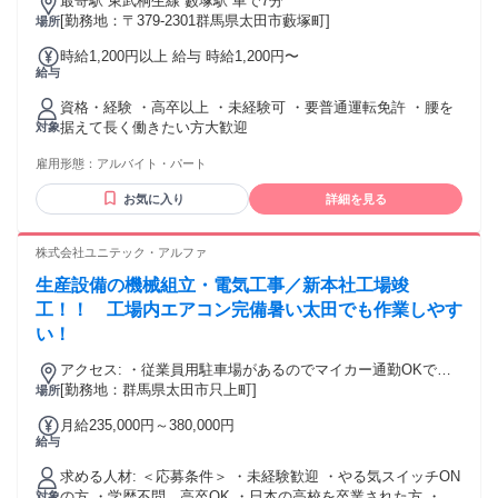
最寄駅 東武桐生線 藪塚駅 車で7分
[勤務地：〒379-2301群馬県太田市藪塚町]
場所
時給1,200円以上 給与 時給1,200円〜
給与
資格・経験 ・高卒以上 ・未経験可 ・要普通運転免許 ・腰を
据えて長く働きたい方大歓迎
対象
雇用形態：
アルバイト・パート
お気に入り
詳細を見る
株式会社ユニテック・アルファ
生産設備の機械組立・電気工事／新本社工場竣
工！！ 工場内エアコン完備暑い太田でも作業しやす
い！
アクセス: ・従業員用駐車場があるのでマイカー通勤OKで
す。 ・最寄り駅（山前、野州山辺、韮川）から徒歩約３０分
[勤務地：群馬県太田市只上町]
場所
近隣3県から通勤可能 群馬県（伊勢崎市、桐生市、館林市、邑
月給235,000円～380,000円
楽町、大泉町、みどり市） 埼玉県（羽生市、熊谷市、深谷
給与
市、行田市） 栃木県（足利市、佐野市、栃木市、小山市）
求める人材: ＜応募条件＞ ・未経験歓迎 ・やる気スイッチON
の方 ・学歴不問、高卒OK ・日本の高校を卒業された方 ・ビ
対象