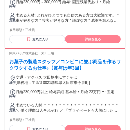
月給230,000円～300,000円 給与: 固定残業代あり：月給
給与
￥230,000 〜 ￥300,000は1か月当たりの固定残業代
￥18,200〜￥23,400（10時間30分相当分）を含む。10時間30
求める人材: どれかひとつでも自信のある方は大歓迎です。 *
分を超える残業代は追加で支給する。 昇給：年2回（能力制に
車が好きな方 * 接客が好きな方 * 謙虚な方 * 感謝を忘れない
対象
より、できる業務により基本給が上がります） 賞与：年2回
方 * 情熱のある方 * チャレンジ精神のある方 * 笑顔を絶やさ
（6月、12月） 通勤手当：非課税範囲で全額支給 愛知県で勤
雇用形態：
正社員
ない方 * 全国の色々な場所で生活しながら働きたい方
務する場合は社宅に無料で住むことができます 家族手当：
5,000円/人 歩合給：会社が認めた業務や契約の受注により歩
お気に入り
詳細を見る
合給をお支払いいたします。
関東パック株式会社 太田工場
お菓子の製造スタッフ／コンビニに並ぶ商品を作るワ
クワクするお仕事♪【賞与は年3回】
交通・アクセス 太田桐生ICすぐそば
[勤務地：〒373-0021群馬県太田市東今泉町]
場所
月給230,000円以上 給与詳細 基本給：月給 23万円 〜 固定残
給与
業代：なし 【一律手当】 全員に一律で支払われる通勤・皆
勤・家族手当金額：なし 全員に一律で支払われるその他手当
求めている人材 ＊＊＊＊＊＊＊＊＊＊＊＊＊＊＊＊＊＊＊＊
金額：なし ＊経験・スキル・年齢を考慮し 規定により決定
＼ 働く理由は人それぞれ ／ 「プライベートも大切にした
対象
＊残業が発生した場合は 時間外手当を別途支給 ・賞与/年3回
い！」 「安定した職場で長く働きたい！」 「好きなお菓子に
・昇給/年1回（4月） ・交通費規定支給 【手当詳細】 ＊時間
雇用形態：
正社員
囲まれて 仕事がしたい！」 「地元に帰って就職したい！」
外手当 ＊家族手当 （配偶者：4000円/月 子ども1人：1500円/
「新しい職場で再チャレンジしたい！」 ―― どんな理由でも
月*2人まで） ＊役職手当 ＊皆勤手当（月5000円）
お気に入り
詳細を見る