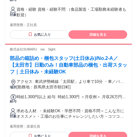
任給227,200円～ (等級上限) 240,100円 ※毎年、昇給制度あり
ム(スポーツクラブ) スイミングスクール(スイミング教室) トレ
年収例 390万円～410万円 （通勤手当、深夜勤務手当、交替手
ーニングジム、ヨガインストラクター スポーツインストラク
資格・経験 資格・経験不問 （食品製造・工場勤務未経験者も
当、賞与含む2年目の年収例）
ター パーソナルトレーナー ピラティス など ※※上記経験の
歓迎）
対象
雇用形態は問いません※※ (正社員・アルバイト/パート・短
雇用形態：
正社員
期・単発・ 契約社員・派遣社員・業務委託社員 など) 性別の
条件と理由：女性限定（スポーツ競技）
お気に入り
詳細を見る
株式会社SUBARU nw Sight
部品の箱詰め・梱包スタッフ(土日休み)/No.2-A／
【太田市】日勤のみ！自動車部品の梱包・出荷スタッ
フ｜土日休み・未経験OK
アクセス: 東武伊勢崎線「太田駅」より車で10分 ・車／バイ
ク通勤OK ・構内無料駐車場あり
[勤務地：群馬県太田市朝日町]
場所
時給1,300円以上 給与: 時給1,300円 ＜月収例＞ 月収26万円以
給与
上可能 （時給1,300円＋残業・休日出勤手当）
求める人材: ・未経験OK・学歴不問・資格不問＜こんな方に
オススメ＞・工場のお仕事にチャレンジしたい方・コツコ
対象
ツ・モクモク作業が好きな方・梱包や軽作業に興味がある
雇用形態：
派遣社員
方・未経験から新しい仕事に挑戦したい方・安定した環境で
長く働きたい方
お気に入り
詳細を見る