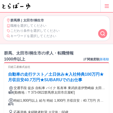
群馬県
|
太田市/桐生市
職種を選択してください
こだわり条件を選択してください
キーワードを選択してください
群馬、太田市/桐生市の求人・転職情報
1000件以上
関連度順
|
新着順
日総工産株式会社
自動車の走行テスト／土日休み★入社特典100万円★
月収目安40.7万円★SUBARUでのお仕事
交通手段 徒歩 自転車 バイク 私有車 東武鉄道伊勢崎線 太田駅
車5分～１０分程度
[勤務地：〒373-0822群馬県太田市庄屋町]
場所
時給1,800円以上 給与 時給 1,800円 月収目安：40.7万円 月収
給与
内訳：時給1800円×8h×21日+残業21h+深夜45h+休日出勤
16.5h
応募資格 未経験者歓迎 ※定年：60歳