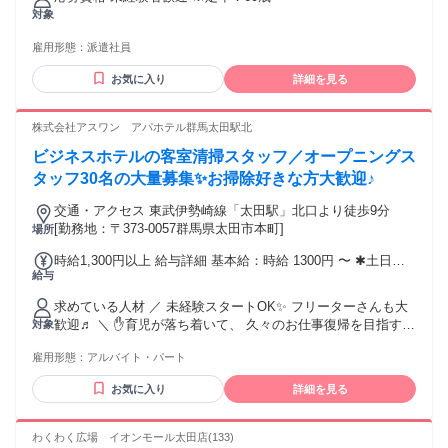
対象
雇用形態：
派遣社員
お気に入り
詳細を見る
株式会社アスワン アパホテル群馬太田駅北
ビジネスホテルの客室清掃スタッフ／オープニングス
タッフ30名の大量募集✨お掃除好きな方大歓迎♪
交通・アクセス 東武伊勢崎線「太田駅」北口より徒歩9分
[勤務地：〒373-0057群馬県太田市本町]
場所
時給1,300円以上 給与詳細 基本給：時給 1300円 〜 ✱土日祝
給与
は時給+50円 ✱5月3･4･5日は時給+200円 ✱8月13･14･15日は
時給+200円 ✱12月31日、1月1･2･3日は 時給+200円にアッ
求めている人材 ／ 未経験スタートOK✨ フリーターさんも大
プ！
歓迎♬ ＼ ✋育児が落ち着いて、 久々のお仕事復帰を目指す方
対象
✋黙々作業が好き・掃除が得意な方 ✋副業・Wワークで稼ぎ
雇用形態：
アルバイト・パート
たい方 そんな方にピッタリのお仕事◎ ⭐当社の他の勤務地で
は 20〜40代の女性スタッフが活躍中！ 年代が近い仲間と協力
お気に入り
詳細を見る
しながら働ける あたたかい雰囲気の職場です！ ✦・
┈┈┈┈┈・✦✦・┈┈┈┈┈・✦ ✅未経験者歓迎 ✅大学生歓
迎 ✅主婦・主夫歓迎 ✅扶養内勤務OK ✅フリーター歓迎 ✅副
わくわく広場 イオンモール太田店(133)