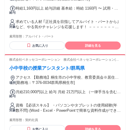
時給1,160円以上 給与詳細 基本給：時給 1160円 〜 試用・研
給与
修期間：試用期間3ヶ月 試用・研修期間の条件：本採用と同じ
求めている人材 ｢正社員を目指してアルバイト・パートから｣
など、やる気やチャレンジを応援します！ －－－－－－－－
対象
－－－－－－－－－－－－ 【必須条件】 ＜以下ソフトを駆使
雇用形態：
アルバイト・パート
した制作経験がある方＞ ＊Adobe illustrator ＊Adobe
Photoshop ※何らかのデザイン経験がある方は尚歓迎！ ※趣
お気に入り
詳細を見る
味や独学など、実務経験以外でも歓迎！ 【男性・女性活躍
中】 ＊フリーター歓迎 ＊WワークOK・Wワーク歓迎 ＊扶養
内勤務！主婦・主夫歓迎 ＝＝＝＝＜＜ 経験者歓迎♪ ＞＞＝＝
株式会社ベネッセコーポレーション 株式会社ベネッセコーポレーション(群
＝＝ ［ 下記の経験があれば活かせますよ！ ］ ＊グラフィッ
馬県桐生市東3丁目)
小中学校の授業アシスタント/群馬県
クデザイナー、SNS運用担当者 ＊DTPオペレーター、印刷会
社、広告の制作 ＊ECサイト運営、写真撮影、商品企画 など
アクセス 【勤務地】桐生市の小中学校、教育委員会※居住地
を考慮の上、決定 ＜採用となった場合は、この求人の市区町
[勤務地：〒376-0034群馬県桐生市]
場所
村全域を対象に配置校を検討いたします。担当いただく学校
月給210,000円以上 給与 月給 21万円以上 （一律手当を含む）
は複数校となる場合もございますが、通勤エリアや居住地を
給与
交通費：通勤交通費全額支給
考慮し、無理のない範囲でご勤務いただけるよう、最終的に
はご相談の上で決定いたします。＞
資格 【必須スキル】 ・パソコンやタブレットの使用経験(年
数不問) (Word・Excel・PowerPointで簡単な資料作成ができる
対象
レベル) ・丁寧で誠実なコミュニケーションができる方 ・報
雇用形態：
契約社員
告・相談を適切にできる方 【歓迎する人物像】 ・周囲との協
調を大切にできる方 ・子どもや教育現場に関わる仕事がした
お気に入り
詳細を見る