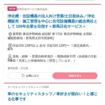
群馬日化サービス株式会社
浄化槽・住設機器の法人向け営業/土日祝休み／浄化
槽販売・施工管理を中心に住宅設備機器の総合商社と
して 100年企業を目指す＜群馬日化サービス＞
最寄駅 東武伊勢崎線 細谷駅 車で5分 東武伊勢崎線 太田駅 車
で13分
[勤務地：群馬県太田市西新町]
場所
月給320,129円以上 給与 月給320,129円〜 ＊固定残業代
給与
45,129円（21時間分）含む （超過時間分は別途支給） ＜その
他待遇＞ ・昇給あり（年1回） ・賞与あり（年2回） ・時間
資格・経験 ・普通自動車免許 ・職務経験不問（未経験の方歓
外手当あり ＜試用期間＞ 3か月あり（待遇・条件に変更な
迎！充実した研修体制をご用意しています。）
対象
し） 固定残業代45,129円（1か月あたり21時間） 固定残業代
を超過した分は別途支給いたします。
雇用形態：
正社員
お気に入り
詳細を見る
カーセキュリティプロショップA2M
車のセキュリティスタッフ／車好きが面白い！と感じ
る仕事です