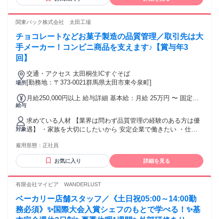
OKです。 未経験大歓迎！ ＊学歴不問 ＊初めての正社員 ＊初
めての社会人 ＊第二新卒 ＊ブランクのある方 ・・・・みん
な歓迎♪ これまでの経歴にとらわれず、 ぜひ気軽にご応募く
関東パック株式会社 太田工場
ださい！ ＼未経験でも経験者でも活躍できる環境／ 前職が
チョコレートなどお菓子製造の品質管理／取引先は大
「パティシエ」や「食品会社の営業」 など、関連分野からジ
ョブチェンジ してきた先輩もたくさんいます。 当社の商品企
手メーカー！コンビニ商品を支えます♪【賞与年3
画力は お菓子メーカーからも 高く評価されており、 あなた
回】
ならではの“新しい逸品”を 一緒に生み出していきましょう！
★☆★☆【こんな方におすすめ】★☆★☆ ＊お菓子作りに関
交通・アクセス 太田桐生ICすぐそば
わりたい方 ＊チームワークを大切にできる方 ＊コミュニケー
[勤務地：〒373-0021群馬県太田市東今泉町]
場所
ションを円滑に取れる方 お仕事では、同じ部署だけでなく、
月給250,000円以上 給与詳細 基本給：月給 25万円 〜 固定残
他の部署のスタッフとも 一緒に協力し合う場面がたくさんあ
給与
業代：なし 【一律手当】 全員に一律で支払われる通勤・皆
ります。 これまでの経験を活かして、 少しずつコミュニケー
勤・家族手当金額：なし 全員に一律で支払われるその他手当
ション力も 伸ばせる職場です。 製造や食品業界の経験がなく
求めている人材 【業界は問わず品質管理の経験のある方は優
金額：なし ＊経験・スキル・年齢を考慮し 規定により決定
ても 大丈夫です。 ＊＊＊＊＊＊＊＊＊＊＊＊＊＊＊＊＊＊＊
遇】 ・家族を大切にしたいから 安定企業で働きたい ・仕事
対象
＊残業が発生した場合は 時間外手当を別途支給 ・賞与/年3回
＊
とプライベートの バランスを大事にしたい ・自分の頑張りを
・昇給/年1回（4月） ・交通費規定支給 【手当詳細】 ＊時間
雇用形態：
正社員
しっかり評価してほしい ・地元に帰って就職したい！ ・新し
外手当 ＊家族手当 （配偶者：4000円/月 子ども1人：1500円/
い職場で再チャレンジしたい！ など ＼応募理由はあなた次
月*2人まで） ＊役職手当 ＊皆勤手当（月5000円）
お気に入り
詳細を見る
第！／ 【こんな方を歓迎します】 ・食品業界での勤務経験が
ある方 ・食品以外の製造業での経験がある方 ・とにかくお菓
子が大好きな方！ お菓子は、日常生活に欠かせない存在で
有限会社マイピア WANDERLUST
す。 そのため、景気の影響を受けにくく、 安定した環境で働
ベーカリー店舗スタッフ／《土日祝05:00～14:00勤
けます。 長く活躍したい方、ぜひご応募ください！ 私たち
は、お菓子のOEM製品の製造や 包装を手掛ける会社です。
務必須》✨国際大会入賞シェフのもとで学べる！✨基
社員のバックグラウンドは多様ですが、 共通しているのは