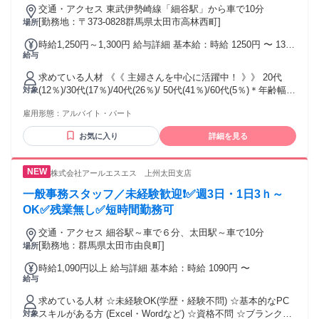
交通・アクセス 東武伊勢崎線「細谷駅」から車で10分
[勤務地：〒373-0828群馬県太田市高林西町]
場所
時給1,250円～1,300円 給与詳細 基本給：時給 1250円 〜 1300
給与
円 ＊昇給あり(能力、業績に応じる) 試用・研修期間：1ヶ月
試用・研修期間の条件：本採用と同じ
求めている人材 《《 主婦さんを中心に活躍中！ 》》 20代
(12％)/30代(17％)/40代(26％)/ 50代(41％)/60代(5％)＊年齢幅広
対象
く活躍中 《《 こんな方が活躍しています 》》 ＊子育てが落
雇用形態：
アルバイト・パート
ち着いて仕事復帰した主婦さん ＊将来の社員登用を見据えて
働く20代女性 《《 こんな方にオススメ！ 》》 ＊フルタイム
お気に入り
詳細を見る
でしっかり稼げる仕事がしたい ＊新しいことにチャレンジし
たい ＊ワークライフバランスを重視したい など ＊特別なス
キルや知識不要！未経験者歓迎！ ＊現在活躍中の方もみんな
株式会社アールエスエス 上州太田支店
未経験スタート！ －－－－－－－－－－－－－－－－－－－
－ 《《 くるみんマークを取得しました 》》 2022年1月11日/
一般事務スタッフ／未経験歓迎❗✅週3日・1日3ｈ～
厚生労働省が制定している ｢次世代育成支援対策推進法｣に基
OK✅残業無し✅短時間勤務可
づく制度で ｢子育てサポート企業｣に認定されました。 ＞＞そ
の証である｢くるみん｣マーク取得＜＜
交通・アクセス 細谷駅～車で６分、太田駅～車で10分
[勤務地：群馬県太田市由良町]
場所
時給1,090円以上 給与詳細 基本給：時給 1090円 〜
給与
求めている人材 ☆未経験OK(学歴・経験不問) ☆基本的なPC
スキルがある方 (Excel・Wordなど) ☆資格不問 ☆ブランクOK
対象