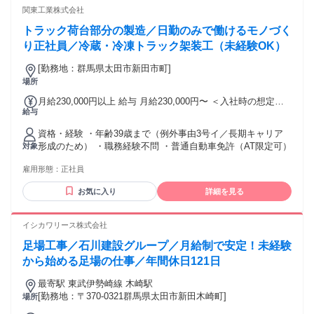
関東工業株式会社
トラック荷台部分の製造／日勤のみで働けるモノづく
り正社員／冷蔵・冷凍トラック架装工（未経験OK）
[勤務地：群馬県太田市新田市町]
場所
月給230,000円以上 給与 月給230,000円〜 ＜入社時の想定年
給与
収＞ 300万円～
資格・経験 ・年齢39歳まで（例外事由3号イ／長期キャリア
形成のため） ・職務経験不問 ・普通自動車免許（AT限定可）
対象
雇用形態：
正社員
お気に入り
詳細を見る
イシカワリース株式会社
足場工事／石川建設グループ／月給制で安定！未経験
から始める足場の仕事／年間休日121日
最寄駅 東武伊勢崎線 木崎駅
[勤務地：〒370-0321群馬県太田市新田木崎町]
場所