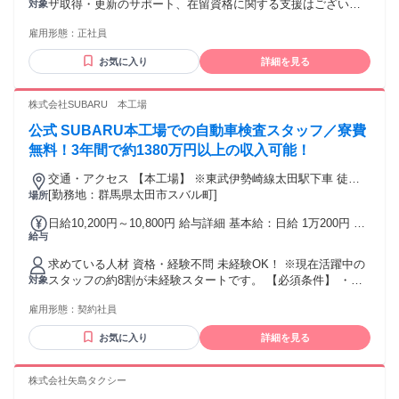
ザ取得・更新のサポート、在留資格に関する支援はございま
対象
資格、免許などにより 優遇致します ※年齢に関係なく頑張り
せん ・未経験者積極採用 ・学歴不問／高卒もOK！ ・今春
を評価し昇給します
雇用形態：
正社員
専・短大卒業予定者、 第二新卒も歓迎！ ・無資格OK！ 資格
取得支援制度あり！ ・Uターン・Iターン希望の方も大歓迎！
お気に入り
詳細を見る
・地元で活躍したい人大歓迎！ ・安定した仕事をしたい方 ・
長く働ける職場で活躍したい方
──────────────────── ●選考ポイント 面接ではココ
株式会社SUBARU 本工場
を見ています● 人柄採用！ 経験は気にしません！ 未経験でも
公式 SUBARU本工場での自動車検査スタッフ／寮費
プラス思考で取り組める方 素直に知識を吸収し成長できる方
──────────────────── ⏩社員インタビュー/29歳で家
無料！3年間で約1380万円以上の収入可能！
を建てました 前職はコンビニでの アルバイトをしていまし
交通・アクセス 【本工場】 ※東武伊勢崎線太田駅下車 徒歩
た。 正社員として働こうと職探しをしていた中、 サンアイホ
約8分 【矢島工場】 群馬県太田市庄屋町1-1 ※中学校入口バス
[勤務地：群馬県太田市スバル町]
場所
ームに出会いました！ 「やってやるぞ！」 という気持ちとは
停下車 徒歩約8分 【大泉工場】 群馬県邑楽郡大泉町いずみ1-
裏腹に、 営業の経験はもちろん正社員としての 経験もなく不
日給10,200円～10,800円 給与詳細 基本給：日給 1万200円 〜
1-1 ※竜舞駅南口 徒歩17分 ※いずれの工場も寮から無料送迎
安が大きかったですが、 充実した研修や先輩のサポートが手
給与
1万800円 固定残業代：なし 【一律手当】 全員に一律で支払
バスがあります。
厚く、 数ヶ月で仕事に慣れることができました。 また入社し
われる通勤・皆勤・家族手当金額：なし 全員に一律で支払わ
て3年後くらいのタイミングで、 ほぼ全社員が活用している
求めている人材 資格・経験不問 未経験OK！ ※現在活躍中の
れるその他手当金額：あり ■月収例：30万3000円～32万1000
「持ち家取得支援制度」を私も活用し、 29歳で新築のマイホ
スタッフの約8割が未経験スタートです。 【必須条件】 ・満
対象
円 ※稼働日数20日、残業21.5時間、休日出勤1日の場合で算出
ームを建てました！ サンアイホームならではの制度で、 とっ
18歳以上の方（労働基準法第61条・第62条の規定による） ・
■支払日：月末締切→翌月15日払い ■入社限定特典：70万円
てもありがたいです！ ──────────────────── 年齢の
雇用形態：
契約社員
4ヵ月以上の勤務が可能な方 ・交替制勤務に対応できる方
※ 初回4ヶ月契約を更新し、更新後の初回給与支給日に在籍し
条件と理由：あり（40歳未満の方（例外事由3号のイ・長期キ
【尚可】 ・工場での製造業勤務経験のある方 ・期間従業員
ている方が対象 【手当】 ・経験者手当：5～15万円 ・慰労金
お気に入り
詳細を見る
ャリア形成の為））
（期間工）の経験がある方
制度あり：8～122万円（実働4ヶ月～35ヶ月満了者に支給）
・残業手当 ・休日出勤手当 ・直接作業手当 ・赴任手当 ・冬
株式会社矢島タクシー
季／夏季手当：各最大9万円 【その他】 ・赴任／帰任旅費支