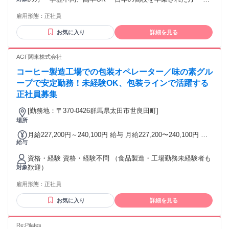
ザのサポートはありません。 日本語能力試験N1以上が必須で
雇用形態：
正社員
す。 *Visa support is not available. *N1 or above of JLPT is a
required. 〜やりたい気持ちとチャレンジ精神のある方を後押
お気に入り
詳細を見る
しします〜 ・産業用設備の組立、検証、施工まで携わりたい
方。 ・構造が気になり、バラして組み立て直したくなる。 ・
机の配線が汚いと気になってしまう。 ・電気配線以外にもエ
AGF関東株式会社
ア（空気）の配線もやってみたい。 ・大きい工場の製造機械
コーヒー製造工場での包装オペレーター／味の素グル
を設置したい。 ・現場で技術を鍛えたい！ ・工業学校や技術
系の学科を卒業した方も歓迎 ・飲食業界、営業、工場作業員
ープで安定勤務！未経験OK、包装ラインで活躍する
等からの転職者活躍中です。 ＜ユニテック・アルファについ
正社員募集
て＞ 機械やメカをいじること、作りあげることが 大好きだと
いう気持ちがあれば、 当社は、若い力が存分にその能力を活
[勤務地：〒370-0426群馬県太田市世良田町]
かせる環境が整っています。 会社全面で社員の資格の取得・
場所
スキルアップを応援しており 全くの未経験の方も、経験豊か
月給227,200円～240,100円 給与 月給227,200〜240,100円 初
な仲間の技術者と一緒に働き、 手に職をつけてご活躍いただ
給与
任給227,200円～ (等級上限) 240,100円 ※毎年、昇給制度あり
くことが可能です! あったら役に立つ資格 ・電気工事士 ・フ
年収例 390万円～410万円 （通勤手当、深夜勤務手当、交替手
ォークリフト技能講習 ・高所作業車特別教育以上
資格・経験 資格・経験不問 （食品製造・工場勤務未経験者も
当、賞与含む2年目の年収例）
歓迎）
対象
雇用形態：
正社員
お気に入り
詳細を見る
Re:Pilates