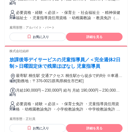
給与
働時間超過分の労働については別途残業代を支給します 交通
費実費支給
必要資格・経験 ＜必須＞ ・保育士 ・社会福祉士 ・精神保健
福祉士 ・児童指導員任用資格 ・幼稚園教諭 ・教員免許（小
対象
中高） 上記のうちいずれかの資格を持っていること。 ＜歓迎
雇用形態：
アルバイト・パート
＞ 理学療法士 作業療法士 言語聴覚士 臨床心理士 公認心理師
などの資格をお持ちの方 最終学歴 学歴不問
お気に入り
詳細を見る
株式会社結絆
放課後等デイサービスの児童指導員／＜完全週休2日
制＞日曜固定休で残業ほぼなし 児童指導員
最寄駅 桐生駅 交通アクセス 桐生駅から徒歩で約8分 ※車通勤
可（駐車場完備）
[勤務地：〒376-0021群馬県桐生市巴町]
場所
月給190,000円～230,000円 給与 月給 190,000円～230,000円
給与
※所定労働時間超過分の労働については別途残業代を支給し
ます ・昇給あり ・賞与あり ・交通費実費支給
必要資格・経験 ＜必須＞ ・保育士免許 ・児童指導員任用資
格 ・幼稚園教諭免許 ・小学校教諭免許 ・中学校教諭免許 ・
対象
高等学校教諭免許 上記のうちいずれかの資格を持っているこ
雇用形態：
正社員
と。 ＜歓迎＞ ・理学療法士免許 ・作業療法士免許 ・言語聴
覚士免許 ・臨床心理士資格 ・公認心理師免許 最終学歴 学歴
お気に入り
詳細を見る
不問