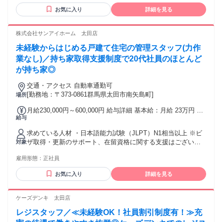
と思える方 ◎自分の技術やアイデアを活かしたい方 ◎少人数
お気に入り
詳細を見る
サロンで裁量を持って働きたい方 ◎お店づくりにも興味があ
る方 ◎将来は店長や店舗運営にもチャレンジしたい方 子育て
からのお仕事復帰など、 ブランクがある方も歓迎！ 管理美容
株式会社サンアイホーム 太田店
師資格をお持ちの方は優遇します。
未経験からはじめる戸建て住宅の管理スタッフ(力作
業なし)／持ち家取得支援制度で20代社員のほとんど
が持ち家◎
交通・アクセス 自動車通勤可
[勤務地：〒373-0861群馬県太田市南矢島町]
場所
月給230,000円～600,000円 給与詳細 基本給：月給 23万円 〜
給与
60万円 固定残業代：なし 【一律手当】 全員に一律で支払わ
れる通勤・皆勤・家族手当金額：なし 全員に一律で支払われ
求めている人材 ・日本語能力試験（JLPT）N1相当以上 ※ビ
るその他手当金額：なし 月給23万円～60万円 ※経験、能力、
ザ取得・更新のサポート、在留資格に関する支援はございま
対象
資格、免許などにより 優遇致します ※年齢に関係なく頑張り
せん ・未経験者積極採用 ・学歴不問／高卒もOK！ ・今春
を評価し昇給します
雇用形態：
正社員
専・短大卒業予定者、 第二新卒も歓迎！ ・無資格OK！ 資格
取得支援制度あり！ ・Uターン・Iターン希望の方も大歓迎！
お気に入り
詳細を見る
・地元で活躍したい人大歓迎！ ・安定した仕事をしたい方 ・
長く働ける職場で活躍したい方
──────────────────── ●選考ポイント 面接ではココ
ケーズデンキ 太田店
を見ています● 人柄採用！ 経験は気にしません！ 未経験でも
レジスタッフ／≪未経験OK！社員割引制度有！≫充
プラス思考で取り組める方 素直に知識を吸収し成長できる方