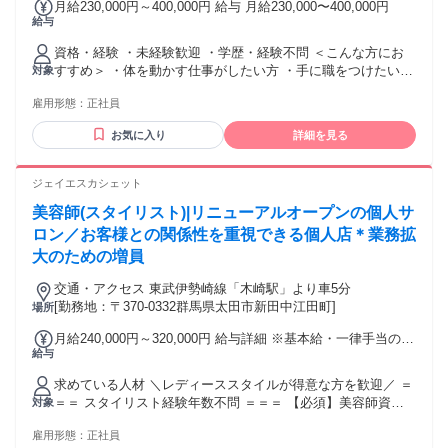
月給230,000円～400,000円 給与 月給230,000〜400,000円
給与
資格・経験 ・未経験歓迎 ・学歴・経験不問 ＜こんな方にお
すすめ＞ ・体を動かす仕事がしたい方 ・手に職をつけたい方
対象
・安定した会社で長く働きたい方 ・将来は資格を取って収入
雇用形態：
正社員
を上げたい方
お気に入り
詳細を見る
ジェイエスカシェット
美容師(スタイリスト)|リニューアルオープンの個人サ
ロン／お客様との関係性を重視できる個人店＊業務拡
大のための増員
交通・アクセス 東武伊勢崎線「木崎駅」より車5分
[勤務地：〒370-0332群馬県太田市新田中江田町]
場所
月給240,000円～320,000円 給与詳細 ※基本給・一律手当の総
給与
額 基本給：月給 22万円 〜 30万円 固定残業代：なし 【一律
手当】 全員に一律で支払われる通勤・皆勤・家族手当金額：
求めている人材 ＼レディーススタイルが得意な方を歓迎／ ＝
あり 1ヶ月あたり2万円 全員に一律で支払われるその他手当金
＝＝ スタイリスト経験年数不問 ＝＝＝ 【必須】美容師資格
対象
額：なし ※給与に下記一律手当含む ・一律通勤手当：5000円
【優遇】管理美容師資格 《こんな方を歓迎します！》 ◎レデ
・一律皆勤手当：1万5000円 ＊他、資格手当あり 管理美容師
雇用形態：
正社員
ィースカットが得意な方 ◎女性のお客様をもっと増やしたい
資格：１万円/月 [昇給] 年1回