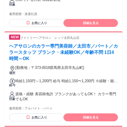
対象
雇用形態：
派遣社員
お気に入り
詳細を見る
ファミリーヘアサロン レッツ太田丸山店
ヘアサロンのカラー専門美容師／太田市／パート／カ
ラースタッフ ブランク・未経験OK／年齢不問 1日4
時間～OK
[勤務地：〒373-0018群馬県太田市丸山町]
場所
時給1,150円～1,200円 給与 時給1,150〜1,200円 ※経験・能力
給与
により決定
資格・経験 美容師免許 ブランクがあってもOK！ カラー専門
でもOK
対象
雇用形態：
アルバイト・パート
お気に入り
詳細を見る