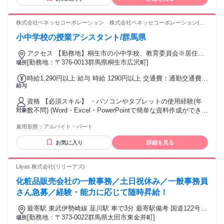
い方 ・丁寧な対応が得意な方 ・落ち着いて仕事に向き合える
方 ※年齢に関係なく、これらに共感いただける方を歓迎しま
す。 【自宅環境】 在宅事務作業があるため、インターネット
株式会社ベネッセコーポレーション 株式会社ベネッセコーポレーション(群
に接続できるPC環境が必要です。
馬県桐生市広沢町4丁目)
小中学校の授業アシスタント/群馬県
アクセス 【勤務地】桐生市の小中学校、教育委員会※居住地
を考慮の上、決定 ＜採用となった場合は、この求人の市区町
[勤務地：〒376-0013群馬県桐生市広沢町]
場所
村全域を対象に配置校を検討いたします。担当いただく学校
時給1,290円以上 給与 時給 1290円以上 交通費：通勤交通費全
は複数校となる場合もございますが、通勤エリアや居住地を
給与
額支給
考慮し、無理のない範囲でご勤務いただけるよう、最終的に
はご相談の上で決定いたします。＞
資格 【必須スキル】 ・パソコンやタブレットの使用経験(年
数不問) (Word・Excel・PowerPointで簡単な資料作成ができる
対象
レベル) ・丁寧で誠実なコミュニケーションができる方 ・報
雇用形態：
アルバイト・パート
告・相談を適切にできる方 【歓迎する人物像】 ・周囲との協
調を大切にできる方 ・子どもや教育現場に関わる仕事がした
お気に入り
詳細を見る
い方 ・丁寧な対応が得意な方 ・落ち着いて仕事に向き合える
方 ※年齢に関係なく、これらに共感いただける方を歓迎しま
す。 【自宅環境】 在宅事務作業があるため、インターネット
Lilyas 株式会社(リリーアズ)
に接続できるPC環境が必要です。
化粧品販売会社の一般事務／土日祝休み／一般事務員
さん急募／経験・能力に応じて随時昇給！
最寄駅 東武伊勢崎線 韮川駅 車で3分 最寄駅備考 国道122号線
沿い、国道407号線近く
[勤務地：〒373-0022群馬県太田市東金井町]
場所