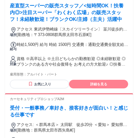
業・WワークOK ✅ブランクOK ✅経験者歓迎 ✅学歴不問 ✅経
産直型スーパーの販売スタッフ／<短時間OK！扶養
験不問 ✅職種未経験歓迎 ✅業界未経験歓迎 ✅女性活躍中 ✅家
事・育児経験が役立つ ✅長期歓迎 ✦・┈┈┈┈┈・✦✦・
内◎>注目スーパー「わくわく広場」の販売スタッ
┈┈┈┈┈・✦ ✨今回募集するお仕事では、 【ホテル清掃】
フ！未経験歓迎！ブランクOK/主婦（主夫）活躍中
【客室清掃】【施設清掃】 【オフィスビル清掃】【マンショ
ン清掃】 【夜間清掃】【深夜清掃】【ベッドメイク】 【軽作
アクセス 東武伊勢崎線〔スカイツリーライン〕 韮川徒歩約23
業】【ハウスクリーニング】などの 【清掃スタッフ】【清掃
分、東武小泉線 竜舞徒歩約24分、東武伊勢崎線〔スカイツリ
[勤務地：〒373-0808群馬県太田市石原町]
場所
員】の 経験が活かせます！ 性別の条件と理由：女性限定（風
ーライン〕 太田（群馬県）南口徒歩約32分
時給1,500円 給与 時給 1500円 交通費：通勤交通費全額支給
紀上）
給与
車・バイク通勤OK（条件あり）
資格 ※高卒以上 ※土日どちらかの勤務歓迎 ◎未経験歓迎 ◎
ブランクのある方や社会復帰を お考えの方大歓迎♪ ◎扶養内
対象
勤務・ＷワークOK！ ◎バイトデビュー大歓迎
雇用形態：
アルバイト・パート
お気に入り
詳細を見る
カーセキュリティプロショップA2M
受付・一般事務／車好き、接客好きが面白い！と感じ
る仕事です
アクセス: ＜群馬本店＞ 太田駅 徒歩20分 ＜愛知＞ 愛知県津
[勤務地：群馬県太田市西矢島町]
島市神守町二ノ割20-1 社宅より車で通うことができます。
場所