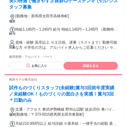
──────────────────── ⏩社員インタビュー/29歳で家
実の待遇で働きやすさ抜群◎ケーズデンキでのレジス
を建てました 前職はコンビニでの アルバイトをしていまし
タッフ募集
た。 正社員として働こうと職探しをしていた中、 サンアイホ
ームに出会いました！ 「やってやるぞ！」 という気持ちとは
[勤務地：群馬県太田市高林寿町]
裏腹に、 営業の経験はもちろん正社員としての 経験もなく不
場所
安が大きかったですが、 充実した研修や先輩のサポートが手
時給1,145円～1,245円 給与 時給1,145円～1,245円 （勤務時
厚く、 数ヶ月で仕事に慣れることができました。 また入社し
給与
間・日数・曜日等による） ★年1回、昇給・昇格制度あり・賞
て3年後くらいのタイミングで、 ほぼ全社員が活用している
与あり ※当社規定あり ※アルバイト除く ★上記時給はスタ
「持ち家取得支援制度」を私も活用し、 29歳で新築のマイホ
資格・経験 高卒以上 ※土日祝、遅番（ラストまで）勤務可能
ート時の時給です。
ームを建てました！ サンアイホームならではの制度で、 とっ
な方 ※学生の方は、アルバイト求人からご応募ください ※本
対象
てもありがたいです！ ──────────────────── 年齢の
求人は雇用形態がパートの求人になります ◆経験者歓迎 ◆ブ
条件と理由：あり（40歳未満の方（例外事由3号のイ・長期キ
雇用形態：
アルバイト・パート
ランクOK ◆経験不問 ▼下記に該当する方が多数活躍中！ ・
ャリア形成の為））
家電販売、アパレル・服飾・携帯販売経験のある方 ・コスメ
お気に入り
詳細を見る
や雑貨に興味がある方 ・中国語・英語等の語学力を活かせる
方
梅原モデル株式会社
試作ものづくりスタッフ(未経験)賞与3回前年度実績
／未経験OK！ものづくりの面白さを実感！賞与3回
＊日勤のみ
交通・アクセス 東武伊勢崎線 野州山辺駅 徒歩20分 車バイク
自転車通勤OK
[勤務地：〒373-0015群馬県太田市東新町]
場所
月給210,000円以上 給与詳細 ※基本給・一律手当の総額 基本