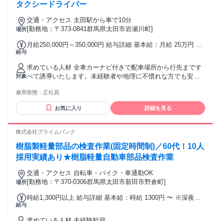
給：各最大8万円 ・食事補助あり
タクシードライバー
交通・アクセス 太田駅から車で10分
[勤務地：〒373-0841群馬県太田市岩瀬川町]
場所
月給250,000円～350,000円 給与詳細 基本給：月給 25万円 〜
給与
35万円 固定残業代：なし 【一律手当】 全員に一律で支払わ
れる通勤・皆勤・家族手当金額：なし 全員に一律で支払われ
求めている人材 全車カーナビ付きで配車場所から行先まです
るその他手当金額：なし
べて誘導いたします。未経験者や地理に不慣れな方でも安心
対象
して乗務できます。普通自動車二種免許お持ちの方。
雇用形態：
正社員
お気に入り
詳細を見る
株式会社プライムバンク
樹脂製軽量部品の検査作業(固定時間制)／60代！10人
採用実績あり★樹脂軽量自動車部品検査作業
交通・アクセス 自転車・バイク・車通勤OK
[勤務地：〒370-0306群馬県太田市新田市野倉町]
場所
時給1,300円以上 給与詳細 基本給：時給 1300円 〜 ※深夜時
給与
間帯（22：00～5：00）には深夜割増が加算されます。
求めている人材 未経験歓迎