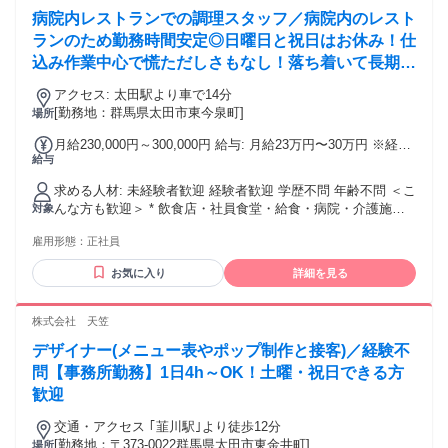
病院内レストランでの調理スタッフ／病院内のレスト
ランのため勤務時間安定◎日曜日と祝日はお休み！仕
込み作業中心で慌ただしさもなし！落ち着いて長期で
働きたい方大歓迎です！
アクセス: 太田駅より車で14分
[勤務地：群馬県太田市東今泉町]
場所
月給230,000円～300,000円 給与: 月給23万円〜30万円 ※経
給与
験・能力を考慮
求める人材: 未経験者歓迎 経験者歓迎 学歴不問 年齢不問 ＜こ
んな方も歓迎＞ * 飲食店・社員食堂・給食・病院・介護施設
対象
などの調理経験者 * 安定して長く働きたい方 * 固定休み、労
雇用形態：
正社員
働時間の安定でプライベートも大切にしたい方 * 落ち着いた
環境で腰を据えて働きたい方
お気に入り
詳細を見る
株式会社 天笠
デザイナー(メニュー表やポップ制作と接客)／経験不
問【事務所勤務】1日4h～OK！土曜・祝日できる方
歓迎
交通・アクセス ｢韮川駅｣より徒歩12分
[勤務地：〒373-0022群馬県太田市東金井町]
場所