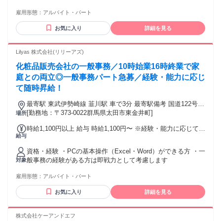
☆30代・40代活躍中！ 《活かせる経験》 事務職,一般事務,営
雇用形態：
アルバイト・パート
業事務,経理事務, コールセンター,医療事務,受付事務, PCスキ
ル,電話応対,データ入力など
お気に入り
詳細を見る
Lilyas 株式会社(リリーアズ)
化粧品販売会社の一般事務／10時始業16時終業で家
庭との両立◎一般事務パート急募／経験・能力に応じ
て随時昇給！
最寄駅 東武伊勢崎線 韮川駅 車で3分 最寄駅備考 国道122号線
沿い、国道407号線近く
[勤務地：〒373-0022群馬県太田市東金井町]
場所
時給1,100円以上 給与 時給1,100円〜 ※経験・能力に応じて随
給与
時昇給あり
資格・経験 ・PCの基本操作（Excel・Word）ができる方 ・一
般事務の経験がある方は即戦力として考慮します
対象
雇用形態：
アルバイト・パート
お気に入り
詳細を見る
株式会社ケーアンドエフ