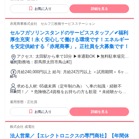
嬉しい福利厚生も充実しています。 【昇給・賞与】・昇給：
年1回・賞与：年2回（業績による）
お気に入り
詳細を見る
赤尾商事株式会社 セルフ三枚橋サービスステーション
セルフガソリンスタンドのサービススタッフ／✔福利
厚生充実！永く安心して働ける環境です！エネルギー
を安定供給する「赤尾商事」。正社員を大募集です！
アクセス: 太田駅から車で10分 ▶車通勤OK ▶無料駐車場完備
▶交通費支給（規定） 太田市内からはもちろん、 伊勢崎市、
[勤務地：群馬県太田市鳥山町]
場所
熊谷市、桐生市、足利市、 みどり市からもアクセス良好◎
月給240,000円以上 給与: 月給24万円以上 ＜試用期間＞ 6ヶ月
給与
※習熟度により変動あり
求める人材: 65歳未満（定年制の為） ＼車の知識・経験不
問！／ ＊危険物乙4資格をお持ちの方も歓迎 ＊未経験からの
対象
スタートOK ＊経験を活かしてスキルアップも可能 ＊20～40
雇用形態：
正社員
代の幅広い世代が活躍中 ＜こんな方歓迎＞ ●新しいことに挑
戦したい ●体を動かしたい ●スキルアップしたい ●接客力を
お気に入り
詳細を見る
UPさせたい ＜活かせる経験＞ ○ガソリンスタンド、カーディ
ーラー、 板金・車検工場などでの勤務経験がある方 ○工場、
製造など危険物を扱った経験がある方 ○接客・販売・サービ
株式会社 成電社
ス業などの経験がある方 ---------------- 未経験者歓迎 経験者歓迎
法人営業／【エレクトロニクスの専門商社】【年間休
ブランク歓迎 フリーター歓迎 中高年活躍中