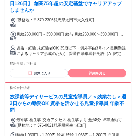
日126日】 創業75年超の安定基盤でキャリアアップ
しませんか
[勤務地：〒379-2306群馬県太田市大久保町]
場所
月給250,000円～350,000円 給与 月給250,000〜350,000円 ＜
給与
基本給＞ 230,000円～320,000円 固定残業代20,000円（1か月
あたり11時間） 固定残業代を超過した分は別途支給いたしま
資格・経験 未経験者OK 35歳以下（例外事由3号イ／長期勤続
す。
によるキャリア形成のため） 普通自動車運転免許（AT限定
対象
可）
雇用形態：
正社員
お気に入り
詳細を見る
株式会社結絆
放課後等デイサービスの児童指導員／＜残業なし＞週
2日からの勤務OK 資格を活かせる児童指導員 年齢不
問
最寄駅 桐生駅 交通アクセス 桐生駅より徒歩8分 ※車通勤可
（駐車場完備）
[勤務地：〒376-0021群馬県桐生市巴町]
場所
時給1,063円～1,200円 給与 時給 1,063円～1,200円 ※所定労