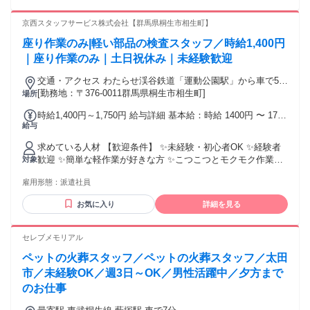
は、月給252,000以上！ その他以下の待遇や手当があります。
・昇給年1回 ・賞与年2回 ・交通費規定支給 ・家族手当/配偶
京西スタッフサービス株式会社【群馬県桐生市相生町】
者8000円､ 子供(１人につき)5000円 ・結婚･出産祝金あり ・
キャンペーン表彰/報奨金あり ・子女入学祝い金制度(規定あ
座り作業のみ|軽い部品の検査スタッフ／時給1,400円
り)
｜座り作業のみ｜土日祝休み｜未経験歓迎
交通・アクセス わたらせ渓谷鉄道「運動公園駅」から車で5分
⭐車・バイク・自転車通勤OK
[勤務地：〒376-0011群馬県桐生市相生町]
場所
時給1,400円～1,750円 給与詳細 基本給：時給 1400円 〜 1750
給与
円 時給1400円（時間外時給1750円） ※交通費別途支給(月上
限1万5000円)
求めている人材 【歓迎条件】 ✨未経験・初心者OK ✨経験者
歓迎 ✨簡単な軽作業が好きな方 ✨こつこつとモクモク作業が
対象
好きな方 ✨フルタイムでしっかり稼ぎたい方 ✨長期で働きた
雇用形態：
派遣社員
い方 ＼こんな方におススメ！／ ◆工場内作業や倉庫内作業経
験者 ◆単純作業がお好きな方 ◆ものづくりがお好きな方 ◆
お気に入り
詳細を見る
組み立てや仕分け業務経験者 ◆梱包・出荷業務など流れ作業
が得意な方 ◆製造業の派遣スタッフへの転職をお考えの方
セレブメモリアル
ペットの火葬スタッフ／ペットの火葬スタッフ／太田
市／未経験OK／週3日～OK／男性活躍中／夕方まで
のお仕事