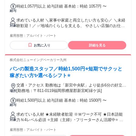
時給1,057円以上 給与詳細 基本給：時給 1057円 〜
給与
求めている人材 ＼家事や家庭と両立したい方も安心／ ＼未経
験歓迎！／ ✅地域のくらしを支える、 やさしい店舗のお仕事
対象
・年齢不問 ・主婦（夫）歓迎 ・副業・WワークOK ・ブラン
雇用形態：
アルバイト・パート
クOK ＜必須＞ ・特になし（未経験の方も大歓迎） ＜歓迎＞
・人と話すことが好きな方 ・コツコツ丁寧に作業できる方 ・
お気に入り
詳細を見る
家庭と両立しながら無理なく働きたい方 ・レジ・接客・品出
しなどの経験がある方 （なくてもOK） ・新しいお店で心機
一転スタートしたい方
株式会社ニューイングベーカリー九州
パンの製造スタッフ／時給1,500円⭐短期でサクッと
稼ぎたい方✨選べるシフト⭐
交通・アクセス 勤務地は「新宮中央駅」より徒歩6分の好立
地！通勤ラクラクです♪
[勤務地：〒811-0119福岡県糟屋郡新宮町緑ケ浜]
場所
時給1,500円以上 給与詳細 基本給：時給 1500円 〜
給与
求めている人材 ★未経験者歓迎 ※Ｗワーク不可 ★日本語能
力Ｎ4レベル必須 ⭐主婦（主婦）･フリーターさん活躍中⭐ ＜
対象
こんな方歓迎！＞ ✅軽作業・仕分けのお仕事未経験の方 ✅仕
雇用形態：
アルバイト・パート
分けや軽作業スタッフ経験のある方 「短期間で効率よく稼ぎ