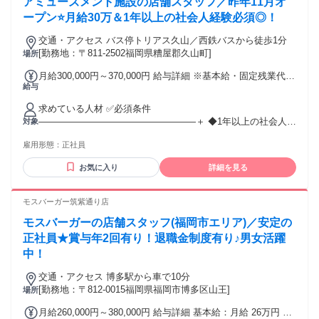
アミューズメント施設の店舗スタッフ／昨年11月オ
しめます！ 髪色やネイルも自由♪ ＊社員登用があるので「ゆ
くゆくは社員を目指したい」という方にも！
ープン⭐月給30万＆1年以上の社会人経験必須◎！
交通・アクセス バス停トリアス久山／西鉄バスから徒歩1分
[勤務地：〒811-2502福岡県糟屋郡久山町]
場所
月給300,000円～370,000円 給与詳細 ※基本給・固定残業代の
給与
総額 基本給：月給 22万4836円 〜 29万4836円 固定残業代：
あり 1ヶ月あたり7万5164円（固定残業時間：1ヶ月あたり30
求めている人材 ✅必須条件
時間） 固定残業時間を超えた勤務時間については別途残業代
―――――――――――――――――＋ ◆1年以上の社会人経
対象
を支給する 【一律手当】 全員に一律で支払われる通勤・皆
験がある方 ◆幅広い仕事に、前向きな姿勢で チャレンジでき
勤・家族手当金額：なし 全員に一律で支払われるその他手当
雇用形態：
正社員
る方 ◆周りの仲間と協力し、 目標達成を目指せる方 ◆現状
金額：なし ⏩月給 30万円 〜 ⏩賞与年2回（業績による） ⏩
に満足せず、 新しいチャレンジを楽しめる方 ✅歓迎条件
昇給年2回査定あり ⏩交通費支給（規定あり） ⭐月給には30時
お気に入り
詳細を見る
―――――――――――――――――＋ ◆販売・サービス業
間分の 固定残業代が含まれていますが、 実際の残業は平均月
などでの 接客経験がある方 （アルバイト経験もOK） ◆ゲー
10時間です♪ ■地域限定社員： 一般職をベースに、 地域特性
ムセンターなど アミューズメント業界での実務経験 ◆企業や
モスバーガー筑紫通り店
を考慮した給与体系 （目安：月給27万円～）
店舗のSNSアカウントを 運用した経験 ◆何らかのイベントを
モスバーガーの店舗スタッフ(福岡市エリア)／安定の
企画・運営した経験 ✅こんな方におすすめ
―――――――――――――――――＋ ★アルバイト経験を
正社員★賞与年2回有り！退職金制度有り♪男女活躍
活かして、 正社員として活躍したい方 ★お客様とのコミュニ
中！
ケーションを 楽しめる方 ★収入や休日など、 安心して働け
る環境を求めている方 ★一体感のある職場で、 仲間と楽しく
交通・アクセス 博多駅から車で10分
働きたい方 ★「好き」を仕事にしたい方 （ゲーム・イベント
[勤務地：〒812-0015福岡県福岡市博多区山王]
場所
好き大歓迎！） ★新しい環境で、 キャリアもスキルも向上さ
月給260,000円～380,000円 給与詳細 基本給：月給 26万円 〜
せたい方 ☆｡･＊･｡☆｡･＊･｡☆｡･＊･｡☆｡･＊･｡☆｡･＊ 経歴は