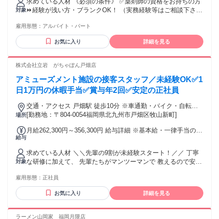
求めている人材 《必須の条件》 ✅薬剤師の資格をお持ちの方
の祝日に勤務した際の時給 （土日含みません） ■資格手当 └
⏩経験が浅い方・ブランクOK！ （実務経験等はご相談下さ
対象
衛生管理者の有資格者で、 選任された場合は時給＋100円 ⭐
い） 《こんな方歓迎！》 ☑ブランクOK ☑Ｗワーク・副業OK
昇給あり ⇒1080時間毎に昇給し、 最高3600円まで昇給
雇用形態：
アルバイト・パート
☑資格を活かして働きたい方 ー ＃学歴不問 ＃年齢不問 ＃第
二新卒歓迎 ＃経験者歓迎 ＃ブランクOK ＃中途入社多数 ＃経
お気に入り
詳細を見る
験者・有資格者歓迎 ＃異業種からの転職歓迎 ＃U・Iターン歓
迎 ⛳今回の【薬剤師求人】では、 【調剤薬局薬剤師】はもち
ろん、 【企業や病院薬剤師】としての 経験も活かせます！
株式会社立岩 がちゃぽん戸畑店
ー ✅福岡市東区 ✅福岡県糟屋郡篠栗町 ✅福岡県糟屋郡粕屋町
アミューズメント施設の接客スタッフ／未経験OK✅1
エリアから通勤圏内です。 ー
日1万円の休暇手当✅賞与年2回✅安定の正社員
交通・アクセス 戸畑駅 徒歩10分 ※車通勤・バイク・自転
車・徒歩通勤OK ※駐車場アリ！通勤距離に応じ交通費として
[勤務地：〒804-0054福岡県北九州市戸畑区牧山新町]
場所
ガソリン代支給！（徒歩自転車通勤でも支給！）
月給262,300円～356,300円 給与詳細 ※基本給・一律手当の総
給与
額 基本給：月給 21万7300円 〜 31万1300円 固定残業代：な
し 【一律手当】 全員に一律で支払われる通勤・皆勤・家族手
求めている人材 ＼＼先輩の9割が未経験スタート！／／ 丁寧
当金額：あり 1ヶ月あたり4万5000円 全員に一律で支払われる
な研修に加えて、 先輩たちがマンツーマンで 教えるので安心
対象
その他手当金額：あり 大卒以上:月給29万3300円～ 大卒以外:
です！ ★未経験者歓迎／未経験・初心者OK ★ブランクOK ★
月給26万2300円～ ※共に一律住宅手当3万円 皆勤手当1万
雇用形態：
正社員
経験者歓迎／経験者・有資格者歓迎 ★既卒歓迎／第二新卒歓
5000円含む ※各職位における評価項目が 合格点に達すれば
迎 ★長期歓迎 ✦・┈┈┈┈┈ ・✦✦・┈┈┈┈┈ ・✦ ＜✨こ
在職期間に問わず昇格 ＜各種手当一覧＞ ■通勤手当 ■こども
お気に入り
詳細を見る
んな方にピッタリ✨＞ ・好きなパチンコを仕事に活かしたい
手当(1万円/1人) ■単身赴任手当(規定有) ■食事手当 ■繁忙期手
方 ・正社員として安定した収入を得たい方 ・未経験から高月
当 ■出張手当 ■時間外手当 ■リフレッシュ休暇手当 （1日1万
給をスタートしたい方 ・休日も全力で趣味を充実させたい方
ラーメン山岡家 福岡月隈店
円、2年目以降10万円/年）