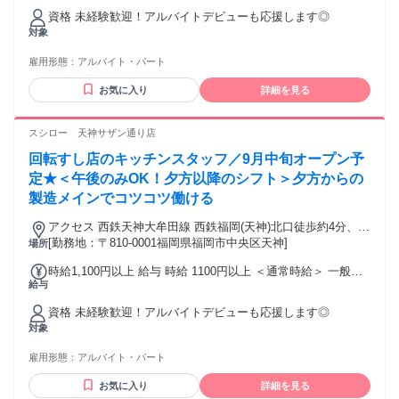
時給＋50円！（オープン以降適用～2026年10月末迄） ◎土日
資格 未経験歓迎！アルバイトデビューも応援します◎
祝時給50円UP（オープン以降適用） ＜オープニング時給＞※
対象
研修終了後＆オープン以降～2026年10月末迄の場合 一般：時
給1250円以上 22時以降：時給1550円以上 ※上記は通常時給
雇用形態：
アルバイト・パート
にオープン手当50円が含まれています ◎土日祝時給50円UP
交通費：通勤交通費全額支給 交通費全額支給 ※交通費につい
お気に入り
詳細を見る
て、店舗により支給基準が異なるため面接時にご確認くださ
い ★交通アクセス：天神大牟田線「西鉄福岡（天神）駅」か
スシロー 天神サザン通り店
ら徒歩6分
回転すし店のキッチンスタッフ／9月中旬オープン予
定★＜午後のみOK！夕方以降のシフト＞夕方からの
製造メインでコツコツ働ける
アクセス 西鉄天神大牟田線 西鉄福岡(天神)北口徒歩約4分、福
岡市営空港線 天神5番口徒歩約3分、福岡市営空港線 赤坂（福
[勤務地：〒810-0001福岡県福岡市中央区天神]
場所
岡県）5番口徒歩約6分
時給1,100円以上 給与 時給 1100円以上 ＜通常時給＞ 一般：
給与
時給1200円以上 22時以降：時給1500円以上 高校生：時給
1100円以上 ◎オープン手当時給＋50円！（オープン以降適用
資格 未経験歓迎！アルバイトデビューも応援します◎
～2026年10月末迄） ◎土日祝時給50円UP（オープン以降適
対象
用） ＜オープニング時給＞※研修終了後＆オープン以降～
2026年10月末迄の場合 一般：時給1250円以上 22時以降：時
雇用形態：
アルバイト・パート
給1550円以上 高校生：時給1150円以上 ※上記は通常時給に
オープン手当50円が含まれています ◎土日祝時給50円UP 交
お気に入り
詳細を見る