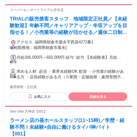
方 ・現在アルバイトやパート、派遣職や単発などで働いてお
り新しい職場を探している方 ・ハローワークでお仕事を探し
スーパーセンタートライアル甘木店
ている方も歓迎！ 【積極採用中・FC甘木0803】
TRIALの販売接客スタッフ 地域限定正社員／【未経
験歓迎】年齢不問／キャリアアップ・年収アップを目
指せる！／小売業等の経験が活かせる／週休二日制／
昇給・賞与あり／福利厚生充実
アクセス: 福岡県朝倉市屋永字西原4272番1
[勤務地：福岡県朝倉市屋永]
場所
月給206,000円～650,000円 給与: 給与 【未経験者】月給
給与
206,000円～ 【小売業経験者】月給258,000円～ 【店長経験
者】月給375,000円～650,000円 ※初年度の想定年収：360万
求める人材: 必須 ・業界未経験OK 歓迎 ・小売業の経験があ
円～800万円 ※当社規定の採用基準により、能力、年齢、前
る方 ・店長経験がある方（※業態・店舗規模・雇用形態不
対象
職経験によって給与を決定します。 ※試用期間2ヶ月（賃金同
問） ・第二新卒歓迎 ・中長期的にキャリアを築いていきたい
一） 給与にプラスしてもらえる手当・インセンティブ ◎残業
雇用形態：
正社員
方 ・1社でじっくりスキルを磨きたい方 ・成長力のある企業
手当 ◎住宅手当 ◎通勤手当 ◎家族手当 ◎資格手当 ◎職位手
で自身も成長したい方 他のスーパーマーケットやディスカウ
当 ◎単身手当 ◎残業手当（全額支給） ◎深夜手当 ※一部、
お気に入り
詳細を見る
ントストア、 コンビニやドラッグストア、ホームセンターな
店舗により異なります モデル年収例 年収1000万円 ／ 43歳 ／
どで 勤務した経験がある方も大歓迎！ 。◆。◇。◆。◇。
上級店長就任／30歳入社 年収900万円 ／ 40歳 ／大型店店長
◆。◇。◆。◇。◆。◇。◆。 着実なキャリアアップ 店長に
Shin-Shin 天神店【001】
就任／40歳入社 年収670万円 ／ 32歳 ／店長就任／31歳入社
就任後にもキャリアは続きます。 実力に応じた年収アップ
※固定残業・みなし残業なし！残業分は1分単位で支給！ （実
ラーメン店の昼ホールスタッフ(11~15時)／学歴・経
や、 エリアマネージャーや 本社戦略チームへの抜擢などの可
績：月平均残業時間13.25h以下）
能性も。
験不問！未経験×自由に働けるタイパ神バイト
【001】