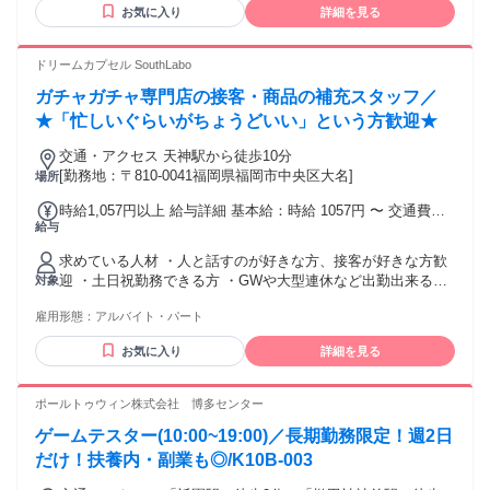
たい…」という方も、 高時給のこのお仕事なら大丈夫！ 決ま
お気に入り
詳細を見る
った時間の出勤・決まったお休みも可能でリズムを崩さず働
けますよ◎ ⭐現在アルバイト・パート・短期の仕事をしてい
る方で 長期で安定収入の仕事を探している方にオススメで
ドリームカプセル SouthLabo
す！ 西鉄新宮駅や和白駅、ししぶ駅や古賀駅の近くにお住ま
ガチャガチャ専門店の接客・商品の補充スタッフ／
いの方からの応募実績もございます。
★「忙しいぐらいがちょうどいい」という方歓迎★
交通・アクセス 天神駅から徒歩10分
[勤務地：〒810-0041福岡県福岡市中央区大名]
場所
時給1,057円以上 給与詳細 基本給：時給 1057円 〜 交通費上
給与
限800円
求めている人材 ・人と話すのが好きな方、接客が好きな方歓
迎 ・土日祝勤務できる方 ・GWや大型連休など出勤出来る方
対象
・半年以上勤務できる方 ※高等学校をご卒業された方 未経験
雇用形態：
アルバイト・パート
大歓迎！ 知識や経験は不要です。 アルバイトデビューや、お
仕事にブランクのある方もＯＫ！ のんびり時間が過ぎるのを
お気に入り
詳細を見る
待つよりも忙しく動きながらあっという間に時間が過ぎる、
そんなお仕事です！ 主体的に動ける方、前向きに取り組める
方大歓迎♪ 主婦フリーター活躍中、家事や子育てしながらで
ポールトゥウィン株式会社 博多センター
も！扶養内・ＷワークもＯＫ！
ゲームテスター(10:00~19:00)／長期勤務限定！週2日
だけ！扶養内・副業も◎/K10B-003