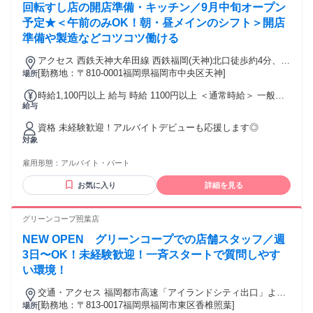
回転すし店の開店準備・キッチン／9月中旬オープン
予定★＜午前のみOK！朝・昼メインのシフト＞開店
準備や製造などコツコツ働ける
アクセス 西鉄天神大牟田線 西鉄福岡(天神)北口徒歩約4分、福
岡市営空港線 天神5番口徒歩約3分、福岡市営空港線 赤坂（福
[勤務地：〒810-0001福岡県福岡市中央区天神]
場所
岡県）5番口徒歩約6分
時給1,100円以上 給与 時給 1100円以上 ＜通常時給＞ 一般：
給与
時給1200円以上 高校生：時給1100円以上 ◎オープン手当時
給＋50円！（オープン以降適用～2026年10月末迄） ◎土日祝
資格 未経験歓迎！アルバイトデビューも応援します◎
時給50円UP（オープン以降適用） ＜オープニング時給＞※研
対象
修終了後＆オープン以降～2026年10月末迄の場合 一般：時給
1250円以上 高校生：時給1150円以上 ※上記は通常時給にオ
雇用形態：
アルバイト・パート
ープン手当50円が含まれています ◎土日祝時給50円UP 交通
費：通勤交通費全額支給 交通費全額支給 ※交通費について、
お気に入り
詳細を見る
店舗により支給基準が異なるため面接時にご確認ください ★
交通アクセス：天神大牟田線「西鉄福岡（天神）駅」から徒
グリーンコープ照葉店
歩6分
NEW OPEN グリーンコープでの店舗スタッフ／週
3日〜OK！未経験歓迎！一斉スタートで質問しやす
い環境！
交通・アクセス 福岡都市高速「アイランドシティ出口」より
約1分・大型駐車場完備（車・バイク通勤OK）
[勤務地：〒813-0017福岡県福岡市東区香椎照葉]
場所