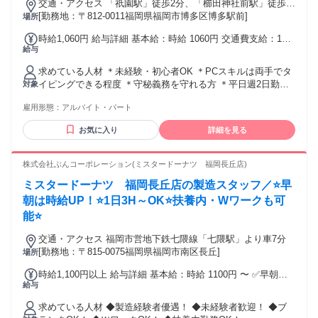
交通・アクセス 「祇園駅」徒歩2分、「櫛田神社前駅」徒歩7
分、「博多駅」徒歩8分
[勤務地：〒812-0011福岡県福岡市博多区博多駅前]
場所
時給1,060円 給与詳細 基本給：時給 1060円 交通費支給：1日
給与
往復1500円まで(規定支給) 試用・研修期間：1ヶ月 試用・研
修期間の条件：本採用と同じ
求めている人材 ＊未経験・初心者OK ＊PCスキルは両手でタ
イピングできる程度 ＊守秘義務を守れる方 ＊平日週2日勤務
対象
できる方 ＊週40時間以内の勤務が可能な方 ＜こんな方にぜひ
雇用形態：
アルバイト・パート
＞ ・自他ともに認めるゲーマー ・間違い探しが得意 ・ゲー
ムの集中力には自信がある ・乙女ゲームにハマっている ・ゲ
お気に入り
詳細を見る
ーム作りの裏側が見たい ・レビューなど文章を書くのが得意
・アニメやマンガも好き ・色んなジャンルに興味が持てる ・
3D酔いには強い ・野球・サッカーなどスポーツゲームが好き
株式会社ぶんコーポレーション(ミスタードーナツ 福岡長丘店)
・テストエンジニアを目指している ・カードゲームが好き ～
ミスタードーナツ 福岡長丘店の製造スタッフ／⭐早
実際にこんな方も在籍中～ ＊無理なく、長く働ける職場を探
していた方 ＊面白い仕事や接客なしの仕事がしたかった方 ＊
朝は時給UP！⭐1日3H～OK⭐扶養内・Wワークも可
ゲーム・アニメ好き友達が欲しかった方 ＊派手髪やピアスの
能⭐
まま働きたかった方 ＊アイドル・芸人・アーティストなど 今
まさに夢を追いかけている方 etc… どんな志望動機でも大歓
交通・アクセス 福岡市営地下鉄七隈線「七隈駅」より車7分
迎！ あなたの意欲や希望を尊重します◎
[勤務地：〒815-0075福岡県福岡市南区長丘]
場所
時給1,100円以上 給与詳細 基本給：時給 1100円 〜 ✅早朝製
給与
造(5～9時)：時給1200円
求めている人材 ◆製造経験者優遇！ ◆未経験者歓迎！ ◆ブ