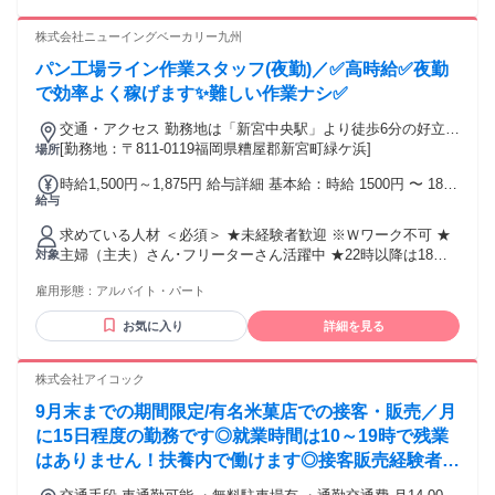
通費：通勤交通費全額支給 交通費全額支給 ※交通費につい
て、店舗により支給基準が異なるため面接時にご確認くださ
株式会社ニューイングベーカリー九州
い ★交通アクセス：天神大牟田線「西鉄福岡（天神）駅」か
ら徒歩6分
パン工場ライン作業スタッフ(夜勤)／✅高時給✅夜勤
で効率よく稼げます✨難しい作業ナシ✅
交通・アクセス 勤務地は「新宮中央駅」より徒歩6分の好立
地！通勤ラクラクです♪
[勤務地：〒811-0119福岡県糟屋郡新宮町緑ケ浜]
場所
時給1,500円～1,875円 給与詳細 基本給：時給 1500円 〜 1875
給与
円 ☆22:00～翌5:00の間は時給1875円 ※22:00～翌5:00の勤務
には 夜勤手当（深夜割増賃金）を支給します
求めている人材 ＜必須＞ ★未経験者歓迎 ※Ｗワーク不可 ★
主婦（主夫）さん･フリーターさん活躍中 ★22時以降は18歳
対象
以上の方(深夜業務のため・労働基準法第61条) ★日本語能力
雇用形態：
アルバイト・パート
Ｎ4レベル ✨こんな方歓迎！✨ ■軽作業・仕分けのお仕事未経
験の方 ■仕分けや軽作業スタッフ経験のある方 「夜勤で短期
お気に入り
詳細を見る
間で効率よく稼ぎたい…」という方も、 高時給のこのお仕事
なら大丈夫！ 決まった時間の出勤・決まったお休みも可能で
リズムを崩さず働けますよ◎
株式会社アイコック
9月末までの期間限定/有名米菓店での接客・販売／月
に15日程度の勤務です◎就業時間は10～19時で残業
はありません！扶養内で働けます◎接客販売経験者の
方、大歓迎のお仕事です♪