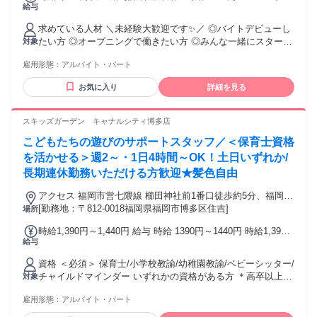
給与
で：時給1150円～ ★土日祝：時給50円UP！！ ※給与は銀行
振り込み(現金支給は不可) 嬉しい待遇沢山！！ ―ｖ
求めている人材 ＼未経験大歓迎です✨／ ◎バイトデビューし
――――――― ⭐がんばったね給 ┗入社半年後ボーナス5000
たい方 ◎オープニングで働きたい方 ◎みんな一緒にスタート
対象
円支給！！ ⭐食事補助 ┗出勤日は50％オフ ⭐優待券支給 ┗毎
したい方 ◎スキマ時間で働きたい方 ◎しっかり稼ぎたいフリ
月優待券5枚支給（20％オフ） ⭐前払い制度 ┗給与前払いシ
雇用形態：
アルバイト・パート
ーターさん 留学生の方も活躍中✨ 接客対応があるため、 【日
ステムあり
常会話レベル】の日本語が話せる方歓迎！
お気に入り
詳細を見る
スキッズガーデン キャナルシティ博多店
こどもたちの遊びのサポートスタッフ／＜保育士資格
を活かせる＞週2～・1日4時間～OK！土日いずれか/
長期連休勤務いただける方歓迎★髪色自由
アクセス 福岡市営七隈線 櫛田神社前1番口徒歩約5分、福岡市
営空港線 祇園（福岡県）3番口徒歩約10分、福岡市営空港線
[勤務地：〒812-0018福岡県福岡市博多区住吉]
場所
中洲川端1番口徒歩約11分
時給1,390円～1,440円 給与 時給 1390円～1440円 時給1,390
給与
円～1,440円 (パート) 時給1,390円以上 (パート)土日祝 時給
1,440円以上 ◆交通費全額支給 ◆賞与あり・昇給あり(パート
資格 ＜必須＞ 保育士/小学校教諭/幼稚園教諭/ベビーシッター/
のみ) ◆従業員割引あり 交通費：通勤交通費全額支給
チャイルドマインダー いずれかの資格がある方 ＊高卒以上
対象
＊資格があれば経験不問 ＊保育未経験者歓迎！（経験不問）
雇用形態：
アルバイト・パート
＊主夫・主婦活躍中 ＊フリーター歓迎 ＊シニア／中高年の方
まで、皆さん活躍中！ ＊WワークOK（合算150h内、学生以