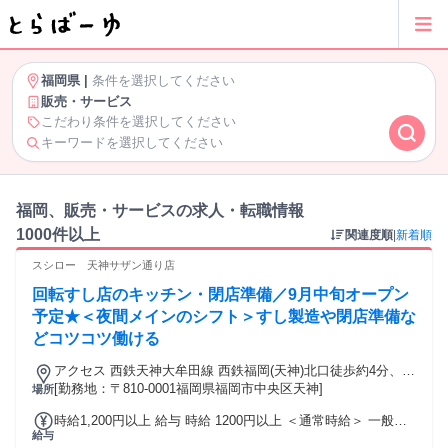
福岡県
|
条件を選択してください
販売・サービス
こだわり条件を選択してください
キーワードを選択してください
福岡、販売・サービスの求人・転職情報
1000件以上
関連度順
|
新着順
スシロー 天神サザン通り店
回転すし店のキッチン・閉店準備／9月中旬オープン
予定★＜夜間メインのシフト＞すし製造や閉店準備な
どコツコツ働ける
アクセス 西鉄天神大牟田線 西鉄福岡(天神)北口徒歩約4分、福
岡市営空港線 天神5番口徒歩約3分、福岡市営空港線 赤坂（福
[勤務地：〒810-0001福岡県福岡市中央区天神]
場所
岡県）5番口徒歩約6分
時給1,200円以上 給与 時給 1200円以上 ＜通常時給＞ 一般：
給与
時給1200円以上 22時以降：時給1500円以上 ◎オープン手当