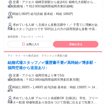
交通・アクセス 箱崎宮前駅から徒歩6分 箱崎九大前駅から徒
みたい ✅髪色やネイルを楽しみながら働きたい ✅チームで協
歩8分 バス停「箱崎浜」より徒歩2分
[勤務地：〒812-0053福岡県福岡市東区箱崎]
場所
力しながら働きたい方 ✅アルバイトデビューしたい方 ✅土日
メインで働ける方 （特に歓迎します！） ✅学校終わりに短時
時給1,060円 給与詳細 基本給：時給 1060円
間働きたい方 ✅扶養内で働きたい方 などなど・・・ １つでも
給与
当てはまったら ぜひご応募ください♪ 〓:::〓:::〓:::〓:::〓:::
〓:::〓:::〓:::〓 当店では 「学業」「遊び」「家事育児」全力
求めている人材 ＼主婦さん多数活躍中！／ 子育てに理解があ
応援！ お客様に楽しんでもらうためには まずはスタッフか
るスタッフばかりです 50代以上の方の採用実績も多数 中高年
対象
ら。 だから万代が選ばれています(^^)/ 〓:::〓:::〓:::〓:::〓:::
の方も年齢気にせずご応募ください ・未経験者活躍中 ・Wワ
〓:::〓:::〓:::〓
雇用形態：
アルバイト・パート
ークOK ・主婦/主夫活躍中 ・扶養内勤務OK
お気に入り
詳細を見る
アイ・ケイ・ケイ株式会社 ララシャンス博多の森
結婚式場スタッフ／✅履歴書不要✅高時給✅博多駅・
福岡空港から送迎あり♪
交通・アクセス 福岡空港より車で5分
[勤務地：〒812-0854福岡県福岡市博多区東月隈]
場所
時給1,300円～1,480円 給与詳細 基本給：時給 1300円 〜 1480
給与
円 ※10月改定後の時給となります。 【給与振込日】月１回20
日支払い
求めている人材 アルバイト未経験OK 主婦(夫)、学生、フリー
ター歓迎 研修制度あり自信をつけて現場に出るまで先輩スタ
対象