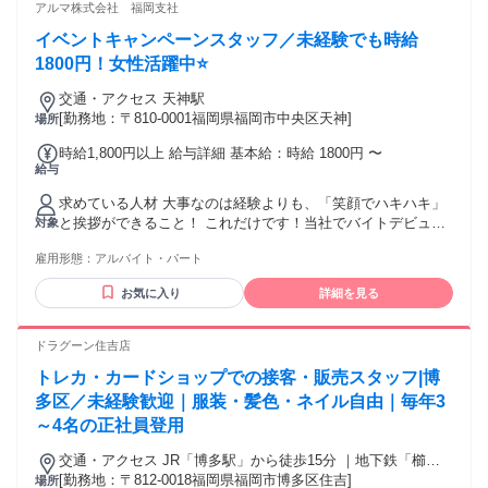
バイト・パートを始めたい」 「自宅近くで働きたい」など、
アルマ株式会社 福岡支社
応募のきっかけは何でもOKです♪ 少しでも興味がある方、ま
イベントキャンペーンスタッフ／未経験でも時給
ずはご応募ください！
1800円！女性活躍中⭐
交通・アクセス 天神駅
[勤務地：〒810-0001福岡県福岡市中央区天神]
場所
時給1,800円以上 給与詳細 基本給：時給 1800円 〜
給与
求めている人材 大事なのは経験よりも、「笑顔でハキハキ」
と挨拶ができること！ これだけです！当社でバイトデビュー
対象
しませんか？！ 【こんな方歓迎✨】 ✅未経験者歓迎！ ✅学生
雇用形態：
アルバイト・パート
さん歓迎！ ✅フリーターさん歓迎！ ✅楽しいことをやってみ
たい方！ ✅話すことが好きな方！ この職場いいなーと思った
お気に入り
詳細を見る
ら長期で働くのもOK☆ あなたの働き方、相談してください
（＾_＾） 皆さんにあった働き方を一緒に考えます！
ドラグーン住吉店
トレカ・カードショップでの接客・販売スタッフ|博
多区／未経験歓迎｜服装・髪色・ネイル自由｜毎年3
～4名の正社員登用
交通・アクセス JR「博多駅」から徒歩15分 ｜地下鉄「櫛田
神社前駅」から徒歩7分
[勤務地：〒812-0018福岡県福岡市博多区住吉]
場所