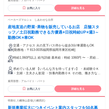
雇用形態：
アルバイト・パート
・もくもく作業が好き ・パンづくりや食品製造に興味がある
・コツコツと丁寧な作業が得意 ・接客より裏方で働きたい ・
お気に入り
詳細を見る
朝の時間を活かして働きたい 焼きたてパンの香りに包まれな
がら、 “手を動かす楽しさ”を一緒に味わいませんか？ 少しで
も気になった方は、ぜひお気軽にご応募ください！
ベーカーズマルシェ しあわせな台所
産地直送の野菜･果物を販売しているお店 店舗スタ
ッフ／土日祝勤務できる方優遇⭐日祝時給UP⭐週3～
勤務OK⭐車OK
交通・アクセス 火の見下バス停から徒歩3分/車通勤もOK
[勤務地：〒813-0035福岡県福岡市東区松崎]
場所
時給1,060円以上 給与詳細 基本給：時給 1060円 〜 ・昇給あ
給与
り♪ ・日祝勤務は時給1100円～
求めている人材 【いろんな方を待ってます♪】 ・未経験ＯＫ
・主婦・主夫さん歓迎 ・扶養内勤務ＯＫ その他、働き方な
対象
ど、あなたの「こうしたいな」をお気軽にご相談ください◎
雇用形態：
アルバイト・パート
【Wワークは不可です】 【この時間帯勤務可能な方優遇しま
す！】 ⭐土日祝日の勤務可能 ⭐15時〜19時 朝からも可！ ⭐週
お気に入り
詳細を見る
4日勤務 毎週でなくてもOK！ 極力上記入っていただける方優
遇します✨
明善社 八幡陣山斎場(八幡西区)
新規事業拡大につきイベント案内スタッフを50名募