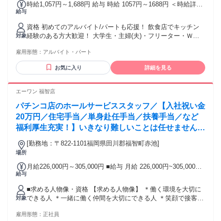
時給1,057円～1,688円 給与 時給 1057円～1688円 ＜時給詳細
給与
＞ ・9:00～15:00/時給1150～1350円 ・15:00～18:00/時給
1150～1350円 ・18:00～22:00/時給1150～1350円 ・22:00～
資格 初めてのアルバイト/パートも応援！ 飲食店でキッチン
24:00/時給1438～1688円 ・0:00～5:00/時給1438～1688円 ・
経験のある方大歓迎！ 大学生・主婦(夫)・フリーター・Ｗワ
対象
高校生/時給1057円 ※22:00～翌5:00は深夜割増手当含む
ークなど幅広い世代が活躍中 高校生歓迎！ ※22:00～翌5:00
雇用形態：
アルバイト・パート
は18歳以上 【 こんな方にオススメ！ 】 ・カフェやレストラ
ン、居酒屋など飲食店勤務経験がある方 ・ホール、接客業務
お気に入り
詳細を見る
の経験がある方 ・接客業・受付など人と接する仕事が好きな
方 ・現在アルバイトやパート、派遣職や単発などで働いてお
り新しい職場を探している方 ・ハローワークでお仕事を探し
エーワン 福智店
ている方も歓迎！ 【積極採用中・FC甘木0803】
パチンコ店のホールサービススタッフ／【入社祝い金
20万円／住宅手当／単身赴任手当／扶養手当／など
福利厚生充実！】いきなり難しいことは任せません。
まずは「お店を知ること」からスタート
[勤務地：〒822-1101福岡県田川郡福智町赤池]
場所
月給226,000円～305,000円 ■給与 月給 226,000円~305,000円
給与
給与には予め17h～23h相当の固定残業が含まれます（26000
円～45000円） 超過分は別途支給 【福利厚生・待遇】 ・社会
■求める人物像・資格 【求める人物像】 ＊働く環境を大切に
保険完備 ・昇給あり（人事考課による） ・賞与年2回（業績
できる人 ＊一緒に働く仲間を大切にできる人 ＊笑顔で接客で
対象
による） ・制服あり ・扶養手当 ・単身赴任手当 ・残業手
きる人 【応募資格】 ・経験不問、学歴不問、資格不問 ・18
当・深夜手当 ・休日出勤手当 ・寮・借上げ社宅完備（冷蔵
雇用形態：
正社員
歳以上（労基法61条・満18歳に満たない者の深夜業の禁止の
庫・エアコン・電子レンジ・洗濯機・ガスコンロあり） ・賃