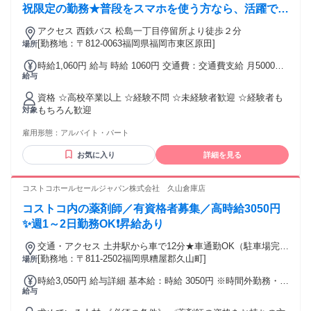
祝限定の勤務★普段をスマホを使う方なら、活躍でき
る♪
アクセス 西鉄バス 松島一丁目停留所より徒歩２分
[勤務地：〒812-0063福岡県福岡市東区原田]
場所
時給1,060円 給与 時給 1060円 交通費：交通費支給 月5000円
給与
迄
資格 ☆高校卒業以上 ☆経験不問 ☆未経験者歓迎 ☆経験者も
もちろん歓迎
対象
雇用形態：
アルバイト・パート
お気に入り
詳細を見る
コストコホールセールジャパン株式会社 久山倉庫店
コストコ内の薬剤師／有資格者募集／高時給3050円
✨週1～2日勤務OK❗昇給あり
交通・アクセス 土井駅から車で12分★車通勤OK（駐車場完
備）
[勤務地：〒811-2502福岡県糟屋郡久山町]
場所
時給3,050円 給与詳細 基本給：時給 3050円 ※時間外勤務・休
給与
日勤務時給：4118円 ※深夜時給22時以降（深夜割増含む）：
3813円 【各種手当】 ■時間外勤務手当 ■休日勤務手当 └国民