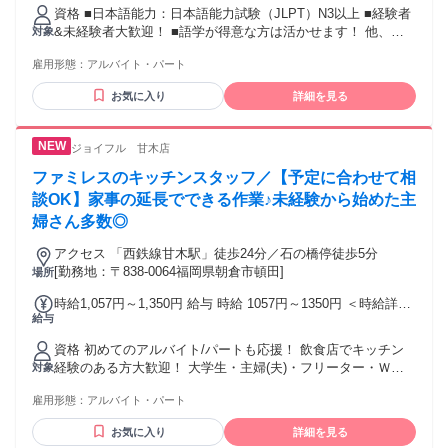
資格 ■日本語能力：日本語能力試験（JLPT）N3以上 ■経験者
&未経験者大歓迎！ ■語学が得意な方は活かせます！ 他、長
対象
期勤務歓迎、無資格歓迎、主婦(夫) 歓迎、ブランク歓迎、学
雇用形態：
アルバイト・パート
歴不問 英語・中国語話せる方歓迎、フリーター歓迎 スキルア
ップしたい方、学生歓迎、掛け持ち 副業・Wワーク歓迎、新
お気に入り
詳細を見る
卒・第二新卒歓迎 年齢の条件と理由：・65歳未満の方(定年の
ため)
ジョイフル 甘木店
ファミレスのキッチンスタッフ／【予定に合わせて相
談OK】家事の延長でできる作業♪未経験から始めた主
婦さん多数◎
アクセス 「西鉄線甘木駅」徒歩24分／石の橋停徒歩5分
[勤務地：〒838-0064福岡県朝倉市頓田]
場所
時給1,057円～1,350円 給与 時給 1057円～1350円 ＜時給詳細
給与
＞ ・9:00～15:00/時給1150～1350円 ・15:00～18:00/時給
1150～1350円 ・18:00～22:00/時給1150～1350円 ・22:00～
資格 初めてのアルバイト/パートも応援！ 飲食店でキッチン
24:00/時給1438～1688円 ・0:00～5:00/時給1438～1688円 ・
経験のある方大歓迎！ 大学生・主婦(夫)・フリーター・Ｗワ
対象
高校生/時給1057円 ※22:00～翌5:00は深夜割増手当含む
ークなど幅広い世代が活躍中 高校生歓迎！ ※22:00～翌5:00
雇用形態：
アルバイト・パート
は18歳以上 【 こんな方にオススメ！ 】 ・カフェやレストラ
ン、居酒屋など飲食店勤務経験がある方 ・ホール、接客業務
お気に入り
詳細を見る
の経験がある方 ・接客業・受付など人と接する仕事が好きな