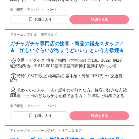
が高い方 * 臨機応変に対応できる柔軟性がある方 《求める人
雇用形態：
アルバイト・パート
物像》 責任感を持ち、最後まで業務に取り組める方を求めて
います。 また、イベントに対する情熱がある方
お気に入り
詳細を見る
ドリームカプセル 博多マルイ
ガチャガチャ専門店の接客・商品の補充スタッフ／
★「忙しいぐらいがちょうどいい」という方歓迎★
交通・アクセス 博多 / 福岡市営空港線 西13口 162ｍ 約2分
[勤務地：〒812-0012福岡県福岡市博多区博多駅中央街]
場所
時給1,057円以上 給与詳細 基本給：時給 1057円 〜 交通費上
給与
限800円
求めている人材 ・人と話すのが好きな方、接客が好きな方歓
迎 ・土日のどちらかは勤務できる方 ・半年以上勤務できる方
対象
・お昼から夜まで勤務できる方大歓迎 ※高等学校卒業以上の
雇用形態：
アルバイト・パート
方 未経験大歓迎！ 知識や経験は不要です。 アルバイトデビ
ューや、お仕事にブランクのある方もＯＫ！ のんびり時間が
お気に入り
詳細を見る
過ぎるのを待つよりも忙しく動きながらあっという間に時間
が過ぎる、そんなお仕事です！ 主体的に動ける方、前向きに
取り組める方大歓迎♪ 家事や子育て、学校との両立応援！扶養
アミューズメントパーク万代 トリアス久山店
内・ＷワークもＯＫ！ 動きやすい服装であればおしゃれも楽