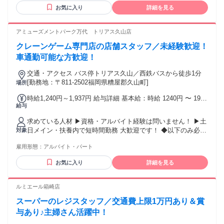
お気に入り
詳細を見る
アミューズメントパーク万代 トリアス久山店
クレーンゲーム専門店の店舗スタッフ／未経験歓迎！
車通勤可能な方歓迎！
交通・アクセス バス停トリアス久山／西鉄バスから徒歩1分
[勤務地：〒811-2502福岡県糟屋郡久山町]
場所
時給1,240円～1,937円 給与詳細 基本給：時給 1240円 〜 1937
給与
円 平日時給1,240円 22時以降:1,550円 土日時給1,550円 22時
以降:1,937円 ＊GW・お盆・年末などの繁忙期は時給UP！
求めている人材 ▶資格・アルバイト経験は問いません！ ▶土
（期間・金額は社内規定あり） ＊段階的な昇給制度あり ＊希
日メイン・扶養内で短時間勤務 大歓迎です！ ◆以下のみ必須
対象
望者は社員登用も！ できる仕事が増えれば しっかり給与に反
￣￣￣￣￣￣￣￣ ・高卒以上 ・土日いずれかの勤務が可能な
映されます♪
雇用形態：
アルバイト・パート
方 ／ 既存店では学生さんや 主婦(夫)さんが大活躍中！！ ＼
▼学生さん ・学校と両立しながらお小遣いを稼ぎたい ・土日
お気に入り
詳細を見る
祝の高時給で効率よく稼ぎたい ・同年代の仲間と楽しく働き
たい ・友達と一緒にバイトを始めたい ▼主婦・主夫さん ・
扶養内で家計の足しにしたい ・久しぶりのお仕事を探してい
ルミエール箱崎店
る ・子供の予定に合わせてシフトを決めたい ・ランチタイム
スーパーのレジスタッフ／交通費上限1万円あり＆賞
のみ扶養内で働きたい そんな希望、まるっと叶えます☆彡 ＼
＼✨こんな方大歓迎！✨／／
与あり♪主婦さん活躍中！
━━━━━━━━━━━━━━━ ✅好きなことを仕事にして