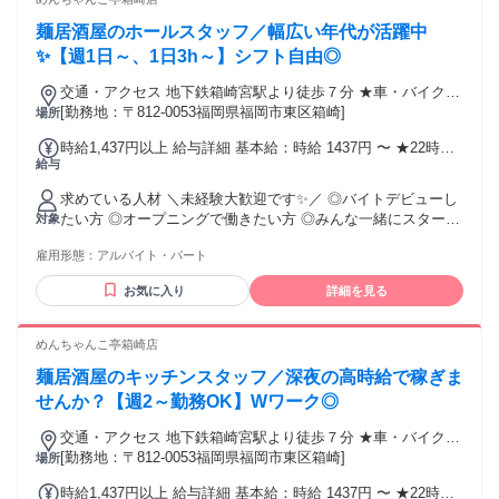
麺居酒屋のホールスタッフ／幅広い年代が活躍中
✨【週1日～、1日3h～】シフト自由◎
交通・アクセス 地下鉄箱崎宮駅より徒歩７分 ★車・バイク通
勤OK★交通費規定支給
[勤務地：〒812-0053福岡県福岡市東区箱崎]
場所
時給1,437円以上 給与詳細 基本給：時給 1437円 〜 ★22時ま
給与
で：時給1150円～ ★土日祝：時給50円UP！！ ※給与は銀行
振り込み(現金支給は不可) 嬉しい待遇沢山！！ ―ｖ
求めている人材 ＼未経験大歓迎です✨／ ◎バイトデビューし
――――――― ⭐がんばったね給 ┗入社半年後ボーナス5000
たい方 ◎オープニングで働きたい方 ◎みんな一緒にスタート
対象
円支給！！ ⭐食事補助 ┗出勤日は50％オフ ⭐優待券支給 ┗毎
したい方 ◎スキマ時間で働きたい方 ◎しっかり稼ぎたいフリ
月優待券5枚支給（20％オフ） ⭐前払い制度 ┗給与前払いシ
雇用形態：
アルバイト・パート
ーターさん 留学生も活躍中✨ 接客対応があるため、 【日常会
ステムあり
話レベル】の日本語が話せる方歓迎！
お気に入り
詳細を見る
めんちゃんこ亭箱崎店
麺居酒屋のキッチンスタッフ／深夜の高時給で稼ぎま
せんか？【週2～勤務OK】Wワーク◎
交通・アクセス 地下鉄箱崎宮駅より徒歩７分 ★車・バイク通
勤OK★交通費規定支給
[勤務地：〒812-0053福岡県福岡市東区箱崎]
場所
時給1,437円以上 給与詳細 基本給：時給 1437円 〜 ★22時ま