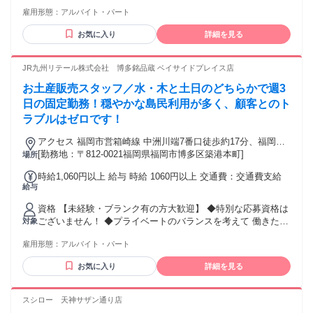
ッフが 優しくマンツーマンで指導してくれます♪ 接客・配膳
雇用形態：
アルバイト・パート
の経験がない方も安心して働けますよ♪ 糟屋郡志免町・粕屋町
から出勤されるスタッフも在籍！
お気に入り
詳細を見る
JR九州リテール株式会社 博多銘品蔵 ベイサイドプレイス店
お土産販売スタッフ／水・木と土日のどちらかで週3
日の固定勤務！穏やかな島民利用が多く、顧客とのト
ラブルはゼロです！
アクセス 福岡市営箱崎線 中洲川端7番口徒歩約17分、福岡市
営箱崎線 呉服町（福岡県）3番口徒歩約17分
[勤務地：〒812-0021福岡県福岡市博多区築港本町]
場所
時給1,060円以上 給与 時給 1060円以上 交通費：交通費支給
給与
資格 【未経験・ブランク有の方大歓迎】 ◆特別な応募資格は
ございません！ ◆プライベートのバランスを考えて 働きたい
対象
方にピッタリです！
雇用形態：
アルバイト・パート
お気に入り
詳細を見る
スシロー 天神サザン通り店