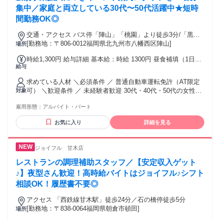
集中／家庭と両立している30代〜50代活躍中★短時
間勤務OK◎
交通・アクセス バス停「陣山」「桃園」より徒歩3分/「黒崎
駅」「八幡駅」より車で5分◎マイカー通勤OK！
[勤務地：〒806-0012福岡県北九州市八幡西区陣山]
場所
時給1,300円 給与詳細 基本給：時給 1300円 昼食補填（1日
給与
300円） ※社会保険加入者のみ
求めている人材 ＼必須条件 ／ 普通自動車運転免許（AT限定
可） ＼歓迎条件 ／ 未経験者歓迎 30代・40代・50代の女性ス
対象
タッフ活躍中 年齢不問 性別不問 学歴不問 フリーター歓迎 ブ
雇用形態：
アルバイト・パート
ランクのある方も歓迎 主婦（夫）・子育て中の方が活躍中 扶
養内勤務OK 副業・WワークOK ハローワークでお仕事お探し
お気に入り
詳細を見る
中の方も歓迎
ジョイフル 甘木店
レストランの調理補助スタッフ／【安定収入ゲット
♪】夜型さん歓迎！高時給バイトはジョイフル♪シフト
相談OK！履歴書不要◎
アクセス 「西鉄線甘木駅」徒歩24分／石の橋停徒歩5分
[勤務地：〒838-0064福岡県朝倉市頓田]
場所