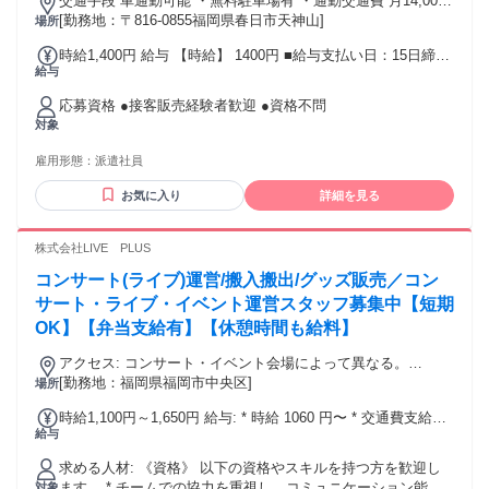
交通手段 車通勤可能 ・無料駐車場有 ・通勤交通費 月14,000
円まで実費支給 ・天神山バス停から徒歩1分 【最寄り駅】 ・
[勤務地：〒816-0855福岡県春日市天神山]
場所
ＪＲ博多南線「博多南駅」
時給1,400円 給与 【時給】 1400円 ■給与支払い日：15日締
給与
め、当月末日支給
応募資格 ●接客販売経験者歓迎 ●資格不問
対象
雇用形態：
派遣社員
お気に入り
詳細を見る
株式会社LIVE PLUS
コンサート(ライブ)運営/搬入搬出/グッズ販売／コン
サート・ライブ・イベント運営スタッフ募集中【短期
OK】【弁当支給有】【休憩時間も給料】
アクセス: コンサート・イベント会場によって異なる。
【例】 * みずほPayPayドーム * マリンメッセ福岡 * 国際セン
[勤務地：福岡県福岡市中央区]
場所
ター * 福岡サンパレス * Zepp Fukuoka
時給1,100円～1,650円 給与: * 時給 1060 円〜 * 交通費支給
給与
（一律500円／日） * 別途チーフ手当有(1,000円〜30,000円)
求める人材: 《資格》 以下の資格やスキルを持つ方を歓迎し
ます。 * チームでの協力を重視し、コミュニケーション能力
対象