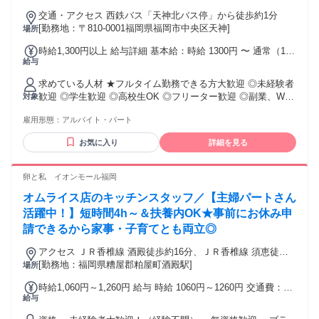
交通・アクセス 西鉄バス「天神北バス停」から徒歩約1分
[勤務地：〒810-0001福岡県福岡市中央区天神]
場所
時給1,300円以上 給与詳細 基本給：時給 1300円 〜 通常（11
給与
～15時以外）時給1,320円 高校生1,220円 ・土日祝勤務/時給
＋100円 ・1000時間達成ごとに時給＋20円 ・22時～/時給＋
求めている人材 ★フルタイム勤務できる方大歓迎 ◎未経験者
25％ ・稼働分前払い可（規定有）
歓迎 ◎学生歓迎 ◎高校生OK ◎フリーター歓迎 ◎副業、Wワ
対象
ークOK ◎主婦･主夫歓迎 ◎扶養内勤務OK ◎ブランクOK 飲
雇用形態：
アルバイト・パート
食はもちろん、以前販売や接客の 経験があるという方も大歓
迎 「フリーターから正社員デビューしたい方」 「ガチガチの
お気に入り
詳細を見る
マニュアルより、自分らしくワイワイ働きたい方」 「安定し
た収入とお休み、両方手に入れたい方」 ▼こんな方を求めて
います▼ ・声の大きさには自信アリ！な方 ・忙しい時こそ
卵と私 イオンモール福岡
「やってやるぞ！」と 燃えるタイプの方 ・声を掛け合い汗を
オムライス店のキッチンスタッフ／【主婦パートさん
流した部活動のように 仲間との達成感を味わいたい方 ・生活
費のため、欲しいものがある、 留学資金を貯めたい、 など、
活躍中！】短時間4h～＆扶養内OK★事前にお休み申
稼ぐ目的が明確な方 今は当てはまらなくても、 やりたい！と
請できるから家事・子育てとも両立◎
いう気持ちがあれば 大歓迎です！ ▼このバイトで、 将来役
立つこんな力が身につく！ ・社会に出ても通用する「気配
アクセス ＪＲ香椎線 酒殿徒歩約16分、ＪＲ香椎線 須恵徒歩
り・目配り」 ・複数のことを同時にこなす 「仕事の処理能
約27分 博多駅：博多バスターミナル 「イオンモール福岡」行
[勤務地：福岡県糟屋郡粕屋町酒殿駅]
場所
力」 ・年齢や立場の違う人とも円滑に話せる 「コミュニケー
約24分
時給1,060円～1,260円 給与 時給 1060円～1260円 交通費：交
ション能力」 ・トラブルにも冷静に対応できる 「問題解決能
給与
通費支給 交通費規定内支給（上限8,000円／月）
力」 ・周りを巻き込み、目標へ向かう 「協調性・チームワー
ク」 「ShinShinで働いてた自分なら、 他のどこでもやってい