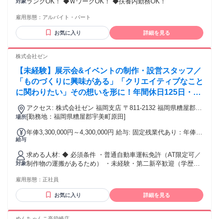
ランクOK！ ◆ＷワークOK！ ◆扶養内勤務OK！
対象
雇用形態：
アルバイト・パート
お気に入り
詳細を見る
株式会社ゼン
【未経験】展示会&イベントの制作・設営スタッフ／
「ものづくりに興味がある」「クリエイティブなこと
に関わりたい」その想いを形に！年間休日125日・土
日祝休み、服装・髪型も自由な環境で、話題のイベン
アクセス: 株式会社ゼン 福岡支店 〒811-2132 福岡県糟屋郡宇
トを彩るプロを目指しませんか？
美町原田4丁目2-5-2 （JR 宇美駅 よりバス約8分） ※駐車場有
[勤務地：福岡県糟屋郡宇美町原田]
場所
/ 車通勤可
年俸3,300,000円～4,300,000円 給与: 固定残業代あり：年俸
給与
￥3,300,000 〜 ￥4,300,000は1か月当たりの固定残業代
￥42,000〜￥56,000（30時間相当分）を含む。30時間を超え
求める人材: ◆ 必須条件 ・普通自動車運転免許（AT限定可／
る残業代は追加で支給する。 給与：年収330万円以上（経
制作物の運搬があるため） ・未経験・第二新卒歓迎（学歴不
対象
験・前職給与を考慮します） 固定残業代：30時間分を含む。
問） ◆ 歓迎します ・Illustrator / Photoshopを使用できる方
（超過分は1分単位で別途支給） ※代休制度あり（発生した代
雇用形態：
正社員
◆ 求める人物像 ・「ものづくり」に興味がある方 ・クリエ
休は翌月末まで取得可能） 賞与年2回：定期賞与（夏・冬） └
イティブなことに関わりたい方
決算賞与の実績あり └ 平均賞与支給額：年間約2.5ヶ月分 出
お気に入り
詳細を見る
張手当：宿泊を伴う出張の場合、日当6,000円〜14,000円別途
支給（金額は役職により変動） ※有期契約社員同時募集中
めんちゃんこ亭箱崎店