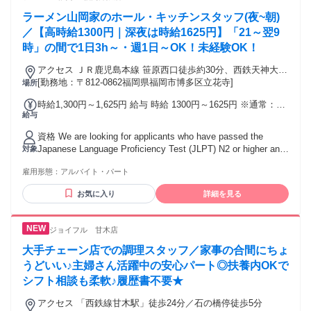
・同世代の仲間と楽しく働きたい方 ・イチから丁寧な研修を
ラーメン山岡家のホール・キッチンスタッフ(夜~朝)
受けたい方など ✦・┈┈┈┈┈ ・✦✦・┈┈┈┈┈ ・✦ ＜✨
下記の経験をお持ちの方歓迎✨＞ ⏩パチンコ・パチスロ店で
／【高時給1300円｜深夜は時給1625円】「21～翌9
の勤務経験 ⏩カフェや居酒屋などの接客販売経験 ⏩サービス
時」の間で1日3h～・週1日～OK！未経験OK！
業でのリーダー・店長経験など ✦・┈┈┈┈┈ ・✦✦・
┈┈┈┈┈ ・✦ ＜✨スキルや知識を活かせます✨＞ 接客業、
アクセス ＪＲ鹿児島本線 笹原西口徒歩約30分、西鉄天神大牟
販売職、サービス業、 アパレル販売、飲食店スタッフ、 ホテ
田線 雑餉隈徒歩約33分、西鉄天神大牟田線 井尻東口徒歩約37
[勤務地：〒812-0862福岡県福岡市博多区立花寺]
場所
ルスタッフ、コンビニ店員、 カフェスタッフ、受付スタッ
分 ※JR「笹原駅」から車で8分
時給1,300円～1,625円 給与 時給 1300円～1625円 ※通常：時
フ、 レジャー施設、イベントスタッフ、 テーマパークスタッ
給与
給1300円 ※高校生：時給1200円 ※22～翌5時(深夜)：時給
フなど ✦・┈┈┈┈┈ ・✦✦・┈┈┈┈┈ ・✦
1625円 交通費：交通費支給
資格 We are looking for applicants who have passed the
Japanese Language Proficiency Test (JLPT) N2 or higher and
対象
are fluent in Japanese. 【必須】 ＊日本語が堪能な方 （日本
雇用形態：
アルバイト・パート
語検定2級以上の方） 【職種・業界未経験者歓迎】 ＊学歴不
問 ＊年齢不問 ＊経験不問 ＊資格不問 ＊無資格歓迎 【男性・
お気に入り
詳細を見る
女性活躍中】 ＊高校生OK ＊専門・短大・大学生歓迎 ＊フリ
ーター歓迎 ＊WワークOK・Wワーク歓迎 ＊扶養内勤務歓
迎！主婦・主夫歓迎 ＊ブランク歓迎（久しぶりのお仕事も
ジョイフル 甘木店
OK） 【こんな方にオススメ】 ＊新しいことにチャレンジし
たい方 ＊私生活と両立したい方 ＊ゆくゆくは正社員として働
大手チェーン店での調理スタッフ／家事の合間にちょ
きたい方 飲食店スタッフ、ホールスタッフ、 キッチンスタッ
うどいい♪主婦さん活躍中の安心パート◎扶養内OKで
フ、レストランスタッフ、 カフェスタッフ、接客業、サービ
シフト相談も柔軟♪履歴書不要★
ス業、 受付、調理スタッフ、調理員、給食調理、 調理補助な
どに興味のある方を歓迎します！
アクセス 「西鉄線甘木駅」徒歩24分／石の橋停徒歩5分