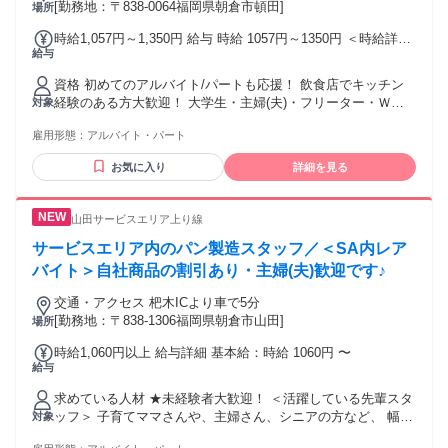
[勤務地：〒838-0064福岡県朝倉市頓田]
場所
時給1,057円～1,350円 給与 時給 1057円～1350円 ＜時給詳細
給与
＞ ・9:00～15:00/時給1150～1350円 ・15:00～18:00/時給
1150～1350円 ・18:00～22:00/時給1150～1350円 ・22:00～
資格 初めてのアルバイト/パートも応援！ 飲食店でキッチン
24:00/時給1438～1688円 ・0:00～5:00/時給1438～1688円 ・
経験のある方大歓迎！ 大学生・主婦(夫)・フリーター・Ｗワ
対象
高校生/時給1057円 ※22:00～翌5:00は深夜割増手当含む
ークなど幅広い世代が活躍中 高校生歓迎！ ※22:00～翌5:00
雇用形態：
アルバイト・パート
は18歳以上 【 こんな方にオススメ！ 】 ・カフェやレストラ
ン、居酒屋など飲食店勤務経験がある方 ・ホール、接客業務
お気に入り
詳細を見る
の経験がある方 ・接客業・受付など人と接する仕事が好きな
方 ・現在アルバイトやパート、派遣職や単発などで働いてお
り新しい職場を探している方 ・ハローワークでお仕事を探し
山田サービスエリア上り線
ている方も歓迎！ 【積極採用中・FC甘木0803】
サービスエリア内のパン製造スタッフ／＜SA内レア
バイト＞自社商品の割引あり・主婦(夫)歓迎です♪
交通・アクセス 杷木ICより車で5分
[勤務地：〒838-1306福岡県朝倉市山田]
場所
時給1,060円以上 給与詳細 基本給：時給 1060円 〜
給与
求めている人材 ★未経験者大歓迎！ ＜活躍している先輩スタ
ッフ＞ 子育てママさんや、主婦さん、シニアの方など、 幅広
対象
い年齢の方が活躍していますよ♪ 【こんな方に向いています】