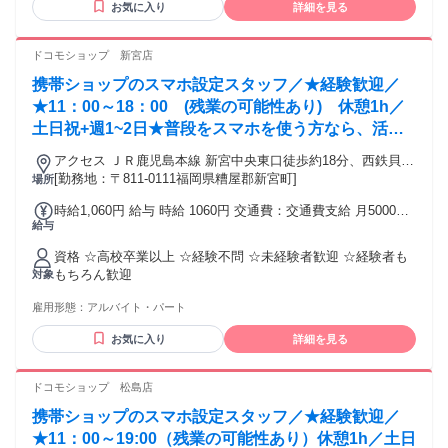
お気に入り
詳細を見る
外） 本業と当社での勤務合計月150時間以内 （うち、当社で
の勤務：月30～70時間以内※土日メイン） ＊ブランク歓迎 ・
10代、20代、30代、40代、50代と若手～中高年／シニアまで
ドコモショップ 新宮店
幅広く活躍中 ・洋服／シューズ ／雑貨／インテリア ・保育
携帯ショップのスマホ設定スタッフ／★経験歓迎／
／介護／医療 ／美容／エステなど幅広い経験をお持ちのスタ
ッフ活躍中 ・英語・中国語・韓国語ができる方大歓迎!
★11：00～18：00 (残業の可能性あり) 休憩1h／
土日祝+週1~2日★普段をスマホを使う方なら、活躍
できる♪
アクセス ＪＲ鹿児島本線 新宮中央東口徒歩約18分、西鉄貝塚
線 西鉄新宮徒歩約28分、西鉄貝塚線 三苫東側出入口徒歩約42
[勤務地：〒811-0111福岡県糟屋郡新宮町]
場所
分
時給1,060円 給与 時給 1060円 交通費：交通費支給 月5000円
給与
迄
資格 ☆高校卒業以上 ☆経験不問 ☆未経験者歓迎 ☆経験者も
もちろん歓迎
対象
雇用形態：
アルバイト・パート
お気に入り
詳細を見る
ドコモショップ 松島店
携帯ショップのスマホ設定スタッフ／★経験歓迎／
★11：00～19:00（残業の可能性あり）休憩1h／土日