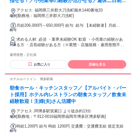
指せる！／小売業等の経験が活かせる／週休二日制／
昇給・賞与あり／福利厚生充実
アクセス: 福岡県三井郡大刀洗町鵜木1440番地33
[勤務地：福岡県三井郡大刀洗町]
場所
月給206,000円～650,000円 給与: 給与 【未経験者】月給
給与
206,000円～ 【小売業経験者】月給258,000円～ 【店長経験
者】月給375,000円～650,000円 ※初年度の想定年収：360万
求める人材: 必須 ・業界未経験OK 歓迎 ・小売業の経験があ
円～800万円 ※当社規定の採用基準により、能力、年齢、前
る方 ・店長経験がある方（※業態・店舗規模・雇用形態不
対象
職経験によって給与を決定します。 ※試用期間2ヶ月（賃金同
問） ・第二新卒歓迎 ・中長期的にキャリアを築いていきたい
一） 給与にプラスしてもらえる手当・インセンティブ ◎残業
雇用形態：
正社員
方 ・1社でじっくりスキルを磨きたい方 ・成長力のある企業
手当 ◎住宅手当 ◎通勤手当 ◎家族手当 ◎資格手当 ◎職位手
で自身も成長したい方 他のスーパーマーケットやディスカウ
当 ◎単身手当 ◎残業手当（全額支給） ◎深夜手当 ※一部、
お気に入り
詳細を見る
ントストア、 コンビニやドラッグストア、ホームセンターな
店舗により異なります モデル年収例 年収1000万円 ／ 43歳 ／
どで 勤務した経験がある方も大歓迎！ 。◆。◇。◆。◇。
上級店長就任／30歳入社 年収900万円 ／ 40歳 ／大型店店長
◆。◇。◆。◇。◆。◇。◆。 着実なキャリアアップ 店長に
ホテルルートイン 博多駅南
就任／40歳入社 年収670万円 ／ 32歳 ／店長就任／31歳入社
就任後にもキャリアは続きます。 実力に応じた年収アップ
※固定残業・みなし残業なし！残業分は1分単位で支給！ （実
朝食ホール・キッチンスタッフ／【アルバイト・パー
や、 エリアマネージャーや 本社戦略チームへの抜擢などの可
績：月平均残業時間13.25h以下）
能性も。
ト採用】ホテル内レストランの朝食スタッフ／飲食未
経験歓迎！主婦(夫)さん活躍中
アクセス JR博多駅筑紫口 より徒歩約13分
[勤務地：〒812-0016福岡県福岡市博多区博多駅南]
場所
時給1,200円 給与 時給 1200円 交通費：交通費支給 規定支給
給与