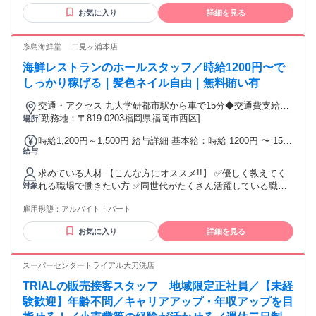
ため） ・40歳以下（長期キャリア形成を図るため） 【こんな
貸契約の場合、住宅手当（最大32,000円） ・交通費規定支給
お気に入り
詳細を見る
方は歓迎します】 ・未経験歓迎！ ・学歴不問／中卒・高校中
(月額支給上限 31,600円) ・ベネフィットステーション加入
退・第二新卒も歓迎 ・アルバイト・パート・派遣・契約社員
（福利厚生） ・入社祝い金制度あり(20万円支給) ・ネイル
だった方も歓迎 ・Uターン・Iターン歓迎 【こんな方が活躍
糸島海鮮堂 二見ヶ浦本店
OK♪ ※各規定あり 【単身赴任の場合】 社宅入居OK！ 単身赴
中】 ・20代・30代の男女が活躍中！
任の場合は、2重となる生活負担の為、 社宅費と光熱費0円！
海鮮レストランのホールスタッフ／時給1200円〜で
プラス単身赴任手当を毎月30,000円支給！ さらに！月2回、自
しっかり稼げる｜髪色ネイル自由｜無料賄い有
宅帰省にかかる交通費を会社が負担します！ 単身赴任ではな
い場合も社宅入居OK！ 毎月、住宅手当を20,000円支給し、給
交通・アクセス 九大学研都市駅から車で15分◆交通費支給あ
与から45,000円を控除します。 【ENEOS ASSOCカード】 ●
り◆車・バイク通勤ok
[勤務地：〒819-0203福岡県福岡市西区]
場所
全国のENEOSどこでも契約価格で安心給油！（高速SSは除
く） ●全国平均価格から更に3円引き！ ●家族カードも作成
時給1,200円～1,500円 給与詳細 基本給：時給 1200円 〜 1500
OK！ ●年会費無料！ ●万一のときも24時間、充実の保証 ●18
給与
円 ✅昇給有り ✅経験やスキルに応じてスタート給与upしま
歳以上なら誰でも申し込み可能 固定残業代の有無：あり 固定
す!! ✅交通費全額支給 ✅無料駐車場有り
求めている人材 【こんな方にオススメ!!】 ✅優しく教えてく
残業代：26,000円~45,000円 固定残業時間：17時間0分〜23時
れる職場で働きたい方 ✅同世代がたくさん活躍している職場
対象
間0分 固定残業時間を超過した場合の追加の残業手当：固定残
で働きたい方 ✅店内が広い為、明るく元気な方だと嬉しいで
業時間を超える時間外労働分についての割増賃金は追加で支
雇用形態：
アルバイト・パート
す★ 【こんな方歓迎!!】 ✅未経験OK ✅フリーター歓迎 ✅主婦
給 ■交通費 規定支給 ※一日支給条件：月最大31,600円まで ※
（夫）歓迎 ✅学歴不問 ✅ブランクOK などなど 【こんな方優
月間支給条件：店舗から自宅まで2km以上離れている方を対
お気に入り
詳細を見る
遇‼】 ✅ホール業務経験をお持ちの方 【初バイトの方へ】 採
象に、距離に応じて支給します
用基準は「笑顔で挨拶ができること」です！ 初めは不安もた
くさんあると思いますが、誰もが未経験からスタートします
スーパーセンタートライアル大刀洗店
（笑） 当店では、同世代スタッフが多数在籍しているので、
TRIALの販売接客スタッフ 地域限定正社員／【未経
イチから丁寧にサポートしているので安心してください◎ ツ
ーリングしながら通勤できるのいいな～！おしゃれも楽しみ
験歓迎】年齢不問／キャリアアップ・年収アップを目
たい！！！！みたいな方も◎ 金髪でもOKですよ＊＾＾＊