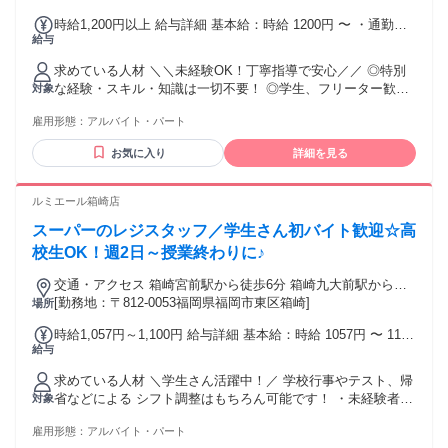
時給1,200円以上 給与詳細 基本給：時給 1200円 〜 ・通勤手
給与
当（上限500円｜日）
求めている人材 ＼＼未経験OK！丁寧指導で安心／／ ◎特別
な経験・スキル・知識は一切不要！ ◎学生、フリーター歓
対象
迎！ ◎カードが好きという方大歓迎！ 【こんな方を歓迎しま
雇用形態：
アルバイト・パート
す】 ・土日祝勤務できる方 ・12:00~17:00のシフトに入れる
方 ・長期勤務可能な方 ・簡単なPC操作ができる方 ・清潔感
お気に入り
詳細を見る
のある身だしなみを心がけられる方 【こんな方におすすめ】
・アルバイトから正社員を目指したい ・安定してしっかり働
きたい ・カード、トレカが好き ・接客が好き ・家庭やプラ
ルミエール箱崎店
イベートと両立したい
スーパーのレジスタッフ／学生さん初バイト歓迎☆高
校生OK！週2日～授業終わりに♪
交通・アクセス 箱崎宮前駅から徒歩6分 箱崎九大前駅から徒
歩8分 バス停「箱崎浜」より徒歩2分
[勤務地：〒812-0053福岡県福岡市東区箱崎]
場所
時給1,057円～1,100円 給与詳細 基本給：時給 1057円 〜 1100
給与
円 《17時以降限定の時給です！》 【一般パート】 時給1100
円 【学生の方】 時給1057円
求めている人材 ＼学生さん活躍中！／ 学校行事やテスト、帰
省などによる シフト調整はもちろん可能です！ ・未経験者活
対象
躍中 ・WワークOK ・学生活躍中 ・高校生OK ・留学生活躍
雇用形態：
アルバイト・パート
中（JLPT N3程度必要）