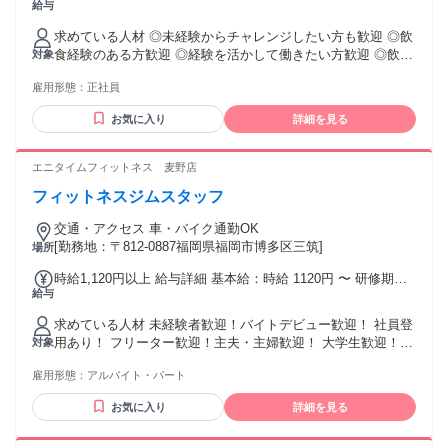
給与
38万円 固定残業代：なし 【一律手当】 全員に一律で支払わ
一切不問！ 人柄と意欲を重視した採用です。 未経験でスター
れる通勤・皆勤・家族手当金額：なし 全員に一律で支払われ
トした 20代の先輩たちも、 第一線で活躍しています！ ☆｡･
求めている人材 ◎未経験からチャレンジしたい方も歓迎 ◎飲
るその他手当金額：なし
＊･｡☆｡･＊･｡☆｡･＊･｡☆｡･＊･｡☆｡･＊ 【転勤について】 ・
食経験のある方歓迎 ◎経験を活かして働きたい方歓迎 ◎飲食
対象
総合職 （全国の拠点で幅広い経験を積めます） ・地域限定職
業に興味のある方や携わってみたい方歓迎 ◎一緒にお店を盛
（好きな地域で腰を据えて働けます） もお選びいただけま
雇用形態：
正社員
り上げていきたい方歓迎 ◎日本語での読み書き・会話が支障
す。 ☆｡･＊･｡☆｡･＊･｡☆｡･＊･｡☆｡･＊･｡☆｡･＊
なくできる方 ✨ 当社は人柄重視の採用です ✨ ￣￣￣￣￣￣
お気に入り
詳細を見る
￣￣￣￣￣￣￣￣￣￣￣ 経験や学歴は不問です！ 当社は人柄
重視の採用を行っています。 面接も堅苦しくないので、お話
しをする感じで リラックスしてくださいね♪ 仕事内容や会社
エニタイムフィットネス 麦野店
のことなど、 気になることは面接時に何でも聞いてください
フィットネスジムスタッフ
☆
交通・アクセス 車・バイク通勤OK
[勤務地：〒812-0887福岡県福岡市博多区三筑]
場所
時給1,120円以上 給与詳細 基本給：時給 1120円 〜 研修期間
給与
（3ヶ月～6ヶ月）：時給1,100円～ ※習熟度に応じて短縮あり
＊昇給あり ＊社員登用あり ＊交通費支給（全額）
求めている人材 未経験者歓迎！バイトデビュー歓迎！ 社員登
用あり！ フリーター歓迎！主夫・主婦歓迎！ 大学生歓迎！ブ
対象
ランク歓迎！WワークOK！ スポーツ経験者、接客・販売経験
雇用形態：
アルバイト・パート
者大歓迎！ ··························································· 専門知識
や経験・スキルは一切不要！ 人と話すことが好きな方や コミ
お気に入り
詳細を見る
ュニケーションをとることが好きな方、 普段から小さいこと
に気付ける方、 周りに気を配れる方、活躍できます！ 「アル