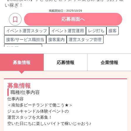
い稼ぎ！
掲載開始日：
2025/10/29
応募画面へ
イベント運営スタッフ
イベント運営運用
レジ打ち
接客
接客/サービス職担当
接客案内
運営スタッフ管理
顧客層 ファミリー
募集情報
応募情報
企業情報
募集情報
職種/仕事内容
仕事内容

＜南知多ビーチランドで働こう★＞

ジェルキャンドル体験イベントの

運営スタッフを大募集！

空いた日にちに楽しいバイトで稼いじゃおう♪
