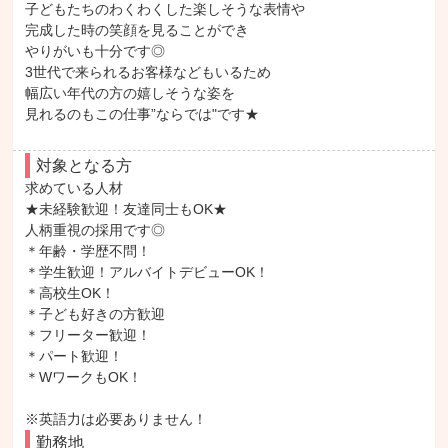
子どもたちのわくわくした楽しそうな表情や

完成した時の笑顔を見ることができ

やりがいも十分です◎

3世代で来られるお客様などもいるため

幅広い年代の方の嬉しそうな姿を

見れるのもこの仕事”ならでは"です★
対象となる方
求めている人材

★未経験歓迎！友達同士もOK★

人柄重視の採用です◎

＊年齢・学歴不問！

＊学生歓迎！アルバイトデビューOK！

＊高校生OK！

＊子ども好きの方歓迎

＊フリーター歓迎！

＊パート歓迎！

＊WワークもOK！

※英語力は必要ありません！
勤務地