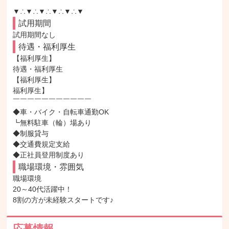
▼∴▼∴▼∴▼∴▼∴▼
試用期間
試用期間なし
待遇・福利厚生
【福利厚生】

待遇・福利厚生

【福利厚生】

福利厚生】

￣￣￣￣￣￣￣￣￣￣￣

◆車・バイク・自転車通勤OK

┗無料駐車（輪）場あり

◆制服貸与

◆交通費規定支給

◆正社員登用制度あり
職場環境・雰囲気
職場環境

20～40代活躍中！

8割の方が未経験スタートです♪
応募情報