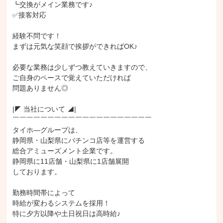
┗交換がメイン業務です♪

✅接客対応

経験不問です！

まずは元気な笑顔で挨拶ができればOK♪

必要な業務は少しずつ教えていきますので、

ご自身のペースで覚えていただければ

問題ありません◎

|◤ 当社について ◢|

￣￣￣￣￣￣￣￣￣￣￣￣￣￣￣￣￣￣￣￣

タイホ―グループは、

静岡県・山梨県にパチンコ店等を運営する

総合アミューズメント企業です。

静岡県に11店舗・山梨県に1店舗展開

しております。

勤務時間帯によって

時給が変わるシステムを採用！

特に夕方以降や土日祝日は高時給♪
