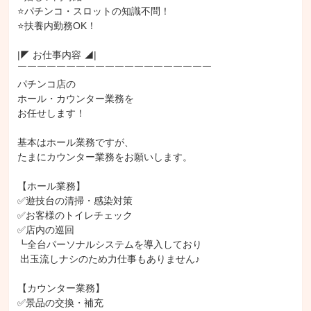
⭐パチンコ・スロットの知識不問！

⭐扶養内勤務OK！

|◤ お仕事内容 ◢|

￣￣￣￣￣￣￣￣￣￣￣￣￣￣￣￣￣￣￣￣

パチンコ店の

ホール・カウンター業務を

お任せします！

基本はホール業務ですが、

たまにカウンター業務をお願いします。

【ホール業務】

✅遊技台の清掃・感染対策

✅お客様のトイレチェック

✅店内の巡回

┗全台パーソナルシステムを導入しており

 出玉流しナシのため力仕事もありません♪

【カウンター業務】

✅景品の交換・補充
