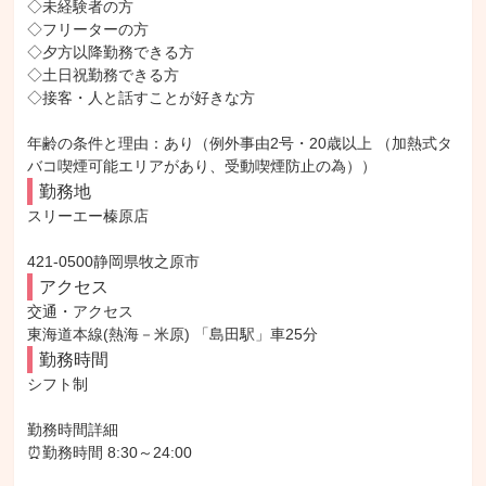
◇未経験者の方

◇フリーターの方

◇夕方以降勤務できる方

◇土日祝勤務できる方

◇接客・人と話すことが好きな方

年齢の条件と理由：あり（例外事由2号・20歳以上 （加熱式タ
バコ喫煙可能エリアがあり、受動喫煙防止の為））
勤務地
スリーエー榛原店

421-0500静岡県牧之原市
アクセス
交通・アクセス

東海道本線(熱海－米原) 「島田駅」車25分
勤務時間
シフト制

勤務時間詳細

⏰勤務時間 8:30～24:00
