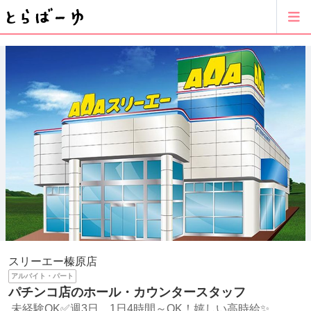
スリーエー榛原店
アルバイト・パート
パチンコ店のホール・カウンタースタッフ
未経験OK✅週3日、1日4時間～OK！嬉しい高時給✨