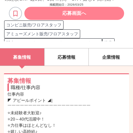
掲載開始日：
2026/03/25
応募画面へ
コンビニ販売/フロアスタッフ
アミューズメント販売/フロアスタッフ
販売/フロアスタッフ（スーパー/ホームセンター）
接客
顧客 30代
接客案内
顧客 40代
顧客 20代
募集情報
応募情報
企業情報
募集情報
職種/仕事内容
仕事内容

◤ アピールポイント ◢|

￣￣￣￣￣￣￣￣￣￣￣￣￣￣￣￣￣￣￣￣

⭐未経験者大歓迎♪

⭐20～40代活躍中！

⭐力仕事はほとんどなし！

⭐嬉しい高時給♪
