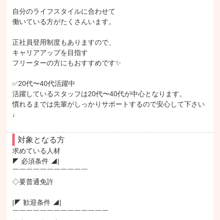
自分のライフスタイルに合わせて

働いている方がたくさんいます。

正社員登用制度もありますので、

キャリアアップを目指す

フリーターの方にもおすすめです✨

✅20代〜40代活躍中

活躍しているスタッフは20代〜40代が中心となります。

慣れるまでは先輩がしっかりサポートするので安心して下さい
♩
対象となる方
求めている人材

◤ 必須条件 ◢|

￣￣￣￣￣￣￣￣￣￣￣

◇要普通免許

|◤ 歓迎条件 ◢|

￣￣￣￣￣￣￣￣￣￣￣￣￣￣
