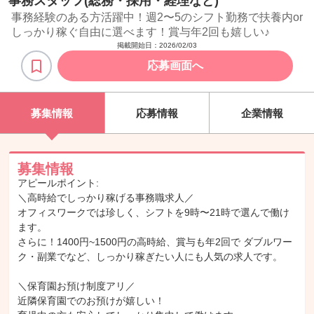
事務スタッフ(総務・採用・経理など)
事務経験のある方活躍中！週2〜5のシフト勤務で扶養内or
しっかり稼ぐ自由に選べます！賞与年2回も嬉しい♪
掲載開始日：
2026/02/03
応募画面へ
募集情報
応募情報
企業情報
募集情報
アピールポイント:
＼高時給でしっかり稼げる事務職求人／
オフィスワークでは珍しく、シフトを9時〜21時で選んで働け
ます。
さらに！1400円~1500円の高時給、賞与も年2回で ダブルワー
ク・副業でなど、しっかり稼ぎたい人にも人気の求人です。
＼保育園お預け制度アリ／
近隣保育園でのお預けが嬉しい！