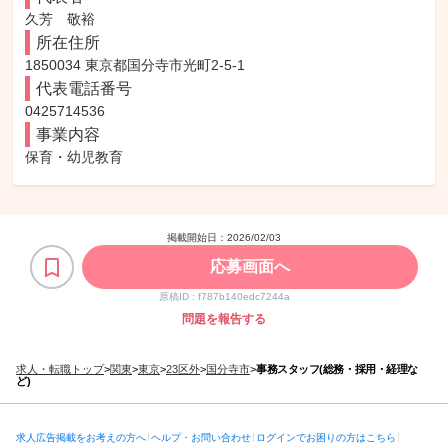
久芳　敬裕
所在住所
1850034 東京都国分寺市光町2-5-1
代表電話番号
0425714536
事業内容
保育・幼児教育
掲載開始日：
2026/02/03
応募画面へ
原稿ID :
f787b140edc7244a
問題を報告する
求人・転職トップ
>
関東
>
東京
>
23区外
>
国分寺市
>
事務スタッフ(総務・採用・経理な
ど)
求人広告掲載をお考えの方へ
ヘルプ・お問い合わせ
ログインでお困りの方はこちら