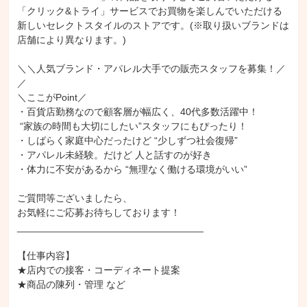
秘書検定2級
Microsoft Outlook
Excel SUMIF関数
「クリック&トライ」サービスでお買物を楽しんでいただける
新しいセレクトスタイルのストアです。(※取り扱いブランドは
Excel SUM関数
Google Spreadsheet
Excel ピボットテーブル
店舗により異なります。)

Excel AVERAGE関数
Microsoft Word
Adobe Illustrator
Zoom
Adobe Photoshop
Microsoft Teams
Excel グラフ
＼＼人気ブランド・アパレル大手での販売スタッフを募集！／
／

Skype
Microsoft PowerPoint
Google Meet
Google Drive
＼ここがPoint／

Microsoft Excel
Excel IF関数
Excel VLOOKUP関数
・百貨店勤務なので顧客層が幅広く、40代多数活躍中！

 “家族の時間も大切にしたい”スタッフにもぴったり！

Google Calendar
・しばらく家庭中心だったけど “少しずつ社会復帰”

・アパレル未経験。だけど 人と話すのが好き

・体力に不安があるから “無理なく働ける環境がいい”

ご質問等ございましたら、

お気軽にご応募お待ちしております！

__________________________________

【仕事内容】

★店内での接客・コーディネート提案

★商品の陳列・管理 など
