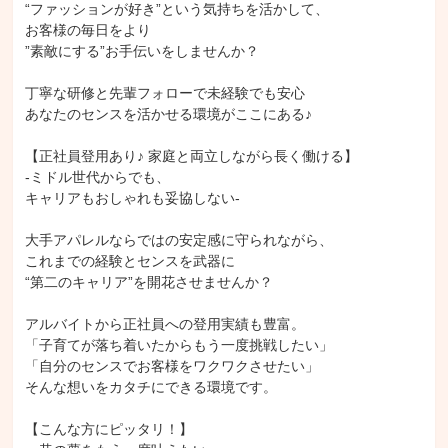
“ファッションが好き”という気持ちを活かして、

お客様の毎日をより

”素敵にする”お手伝いをしませんか？

丁寧な研修と先輩フォローで未経験でも安心

あなたのセンスを活かせる環境がここにある♪

【正社員登用あり♪ 家庭と両立しながら長く働ける】

-ミドル世代からでも、

キャリアもおしゃれも妥協しない-

大手アパレルならではの安定感に守られながら、

これまでの経験とセンスを武器に

“第二のキャリア”を開花させませんか？

アルバイトから正社員への登用実績も豊富。

「子育てが落ち着いたからもう一度挑戦したい」

「自分のセンスでお客様をワクワクさせたい」

そんな想いをカタチにできる環境です。

【こんな方にピッタリ！】
