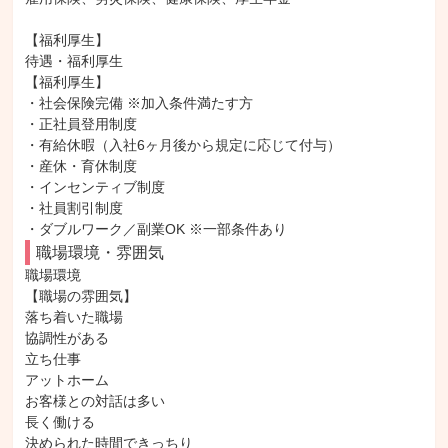
【福利厚生】

待遇・福利厚生

【福利厚生】

・社会保険完備 ※加入条件満たす方

・正社員登用制度

・有給休暇（入社6ヶ月後から規定に応じて付与）

・産休・育休制度

・インセンティブ制度

・社員割引制度

・ダブルワーク／副業OK ※一部条件あり
職場環境・雰囲気
職場環境

【職場の雰囲気】

落ち着いた職場

協調性がある

立ち仕事

アットホーム

お客様との対話は多い

長く働ける

決められた時間できっちり
