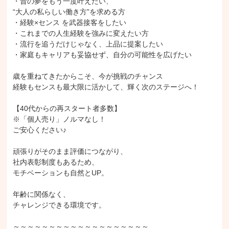
・昔の夢をもう一度叶えたい、

“大人の私らしい働き方”を求める方

・経験×センス を武器接客をしたい

・これまでの人生経験を強みに変えたい方

・流行を追うだけじゃなく、上品に提案したい

・家庭もキャリアも妥協せず、自分の可能性を広げたい

歳を重ねてきたからこそ、今が挑戦のチャンス

経験もセンスも最大限に活かして、輝く次のステージへ！

【40代からの再スタート者多数】

※「個人売り」ノルマなし！

ご安心ください♪

頑張りがそのまま評価につながり、

社内表彰制度もあるため、

モチベーションも自然とUP。

年齢に関係なく、

チャレンジできる環境です。

～～～～～～～～～～～～～～～～～～～
