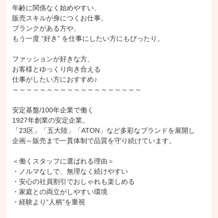
年齢に関係なく始めやすい、

販売スキルが身につくお仕事。

ブランクがある方や、

もう一度 “好き” を仕事にしたい方にもぴったり。

ファッションが好きな方、

お客様とゆっくり向き合える

仕事がしたい方におすすめ♪

～～～～～～～～～～～～～～～～～～～

安定基盤/100年企業で働く

1927年創業の安定企業。

「23区」「五大陸」「ATON」など多彩なブランドを展開し

企画～販売まで一貫体制で品質を守り続けています。

＜働くスタッフに選ばれる理由＞

・ノルマなしで、無理なく続けやすい

・安心の社員割引でおしゃれも楽しめる

・家庭との両立がしやすい環境

・経験より“人柄”を重視
