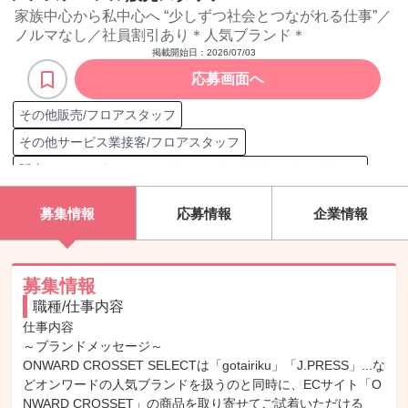
家族中心から私中心へ “少しずつ社会とつながれる仕事”／
ノルマなし／社員割引あり＊人気ブランド＊
掲載開始日：
2026/07/03
応募画面へ
その他販売/フロアスタッフ
その他サービス業接客/フロアスタッフ
販売/フロアスタッフ（アパレル/アクセサリー/インテリア）
売場作り
来客対応
電話対応
レジ打ち
対象顧客 新規顧客
募集情報
応募情報
企業情報
顧客 30代
商品陳列
ファストブランド販売
対象顧客 リピート顧客
店舗/施設運営
カジュアルブランド販売
店舗内VMD
Webサイト運営
募集情報
職種/仕事内容
在庫管理
顧客ニーズ分析
客引き/呼び込み
顧客 40代
仕事内容

商品/サービス実演デモ
顧客 女性
ハイブランド販売
～ブランドメッセージ～

SNS運用
普通自動車第一種運転免許
ONWARD CROSSET SELECTは「gotairiku」「J.PRESS」...な
どオンワードの人気ブランドを扱うのと同時に、ECサイト「O
普通自動車第一種運転免許（AT限定）
日商簿記 3級
NWARD CROSSET」の商品を取り寄せてご試着いただける