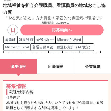
地域福祉を担う介護職員、看護職員の地域おこし協
力隊
「やる気がある」方大募集！家庭的な雰囲気の職場です
掲載開始日：
2025/10/01
応募画面へ
看護師
准看護師
介護福祉士
Microsoft Word
Microsoft Excel
普通自動車第一種運転免許（AT限定）
普通自動車第一種運転免許
看護師
准看護師
介護福祉士
介護
募集情報
応募情報
企業情報
募集情報
職種/仕事内容
仕事内容

地域福祉を担う社会福祉法人いいたて福祉会で介護職員、看護
職員として活動する協力隊を募集しています！
