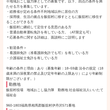
※地域おこし協力隊としての募集です。以下、四点の条件を満
たせる方を募集しています。

・総務省が定める条件不利地域以外に居住の方

・採用後、生活の拠点を飯舘村に移すとともに飯舘村に移住す
ることができる方

・飯舘村に継続して定住する意思のある方

・普通自動車運転免許を有している方。（AT限定も可）

＊応募条件に関する詳細は、面談時にご説明します

＜歓迎条件＞

・看護師免許（准看護師免許でも可）を有している方

・介護福祉士免許を有している方

年齢の条件と理由：あり（募集年齢：18~59歳 法令の規定（18
歳未満の深夜業の禁止及び定年年齢の上限あり）により年齢制
限がございます。）
勤務地
飯舘村役場　地域おこし協力隊　勤務地:社会福祉法人いいたて
福祉会

960-1803福島県相馬郡飯舘村伊丹沢571番地