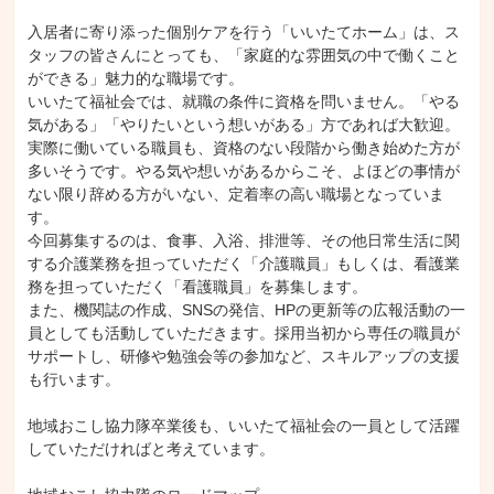
入居者に寄り添った個別ケアを行う「いいたてホーム」は、ス
タッフの皆さんにとっても、「家庭的な雰囲気の中で働くこと
ができる」魅力的な職場です。

いいたて福祉会では、就職の条件に資格を問いません。「やる
気がある」「やりたいという想いがある」方であれば大歓迎。
実際に働いている職員も、資格のない段階から働き始めた方が
多いそうです。やる気や想いがあるからこそ、よほどの事情が
ない限り辞める方がいない、定着率の高い職場となっていま
す。

今回募集するのは、食事、入浴、排泄等、その他日常生活に関
する介護業務を担っていただく「介護職員」もしくは、看護業
務を担っていただく「看護職員」を募集します。

また、機関誌の作成、SNSの発信、HPの更新等の広報活動の一
員としても活動していただきます。採用当初から専任の職員が
サポートし、研修や勉強会等の参加など、スキルアップの支援
も行います。

地域おこし協力隊卒業後も、いいたて福祉会の一員として活躍
していただければと考えています。
