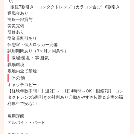
で）

└眼鏡7割引き・コンタクトレンズ（カラコン含む）6割引き

退職金あり

制服一部貸与

労災完備

研修あり

従業員割引あり

休憩室・個人ロッカー完備

試用期間あり（3ヶ月／同条件）
職場環境・雰囲気
職場環境

敷地内全て禁煙
その他
キャッチコピー

【経験年数不問！】週2日～・1日4時間～OK！眼鏡7割・コン
タクトレンズ6割引きの社割あり〇働きやすさ抜群＆充実の福
利厚生で安心〇

雇用形態

アルバイト・パート
