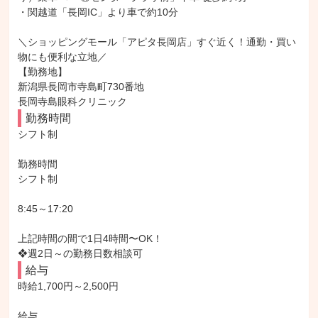
・関越道「長岡IC」より車で約10分

＼ショッピングモール「アピタ長岡店」すぐ近く！通勤・買い
物にも便利な立地／

【勤務地】

新潟県長岡市寺島町730番地

長岡寺島眼科クリニック
勤務時間
シフト制

勤務時間

シフト制

8:45～17:20

上記時間の間で1日4時間〜OK！

❖週2日～の勤務日数相談可
給与
時給1,700円～2,500円

給与
