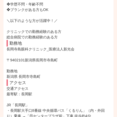
❖学歴不問・年齢不問

❖ブランクがある方もOK

＼以下のような方が活躍中！／

クリニックでの勤務経験のある方

総合病院での勤務経験のある方
勤務地
長岡寺島眼科クリニック_医療法人新光会

〒9402101新潟県長岡市寺島町

勤務地

新潟県 長岡市寺島町
アクセス
交通アクセス

最寄駅：長岡駅

JR「長岡駅」

・長岡駅大手口8番線 中央循環バス「くるりん」（内・外回
り）乗車 →「⑪センタープラザ前」下車 徒歩約4分
