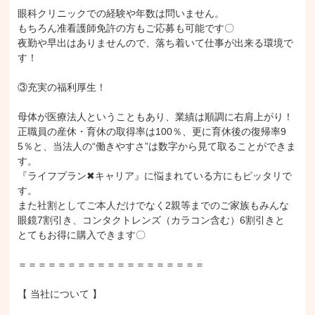
眼科クリニックでの経験や年数は問いません。

もちろん准看護師免許の方もご応募も可能です〇

夜勤や早出はありませんので、落ち着いて仕事が出来る環境で
す！

③充実の福利厚生！

母体が医療法人ということもあり、業績は順調に右肩上がり！

正職員の産休・育休の取得率は100％、更に育休後の復帰率9
5％と、当法人の“働きやすさ”は数字から見て取ることができま
す。

『ライフプラン✖キャリア』に悩まれている方にもピッタリで
す。

また社割としてご本人だけでなく2親等までのご家族もみんな
眼鏡7割引き、コンタクトレンズ（カラコン含む）6割引きと

とてもお得に購入できます〇

＝＝＝＝＝＝＝＝＝＝＝＝＝＝＝＝＝＝＝

【 当社について 】
