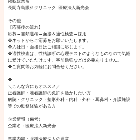
掲載企業名

長岡寺島眼科クリニック_医療法人新光会

その他

【応募後の流れ】

応募→書類選考→面接＆適性検査→採用

❖ネットからご応募をお願いいたします。

❖入社日・面接日はご相談に応じます。

❖適性検査は、性格診断の心理テストのようなものなので気軽
に受けていただけます。事前勉強などは必要ありません。

❖ご質問等お気軽にお問合せください。

❖

＼こんな方にもオススメ／

正看護師・准看護師の免許を活かしたい方

病院・クリニック・整形外科・内科・外科・耳鼻科・介護施設
等での勤務経験がある方

企業情報（備考）

企業名：医療法人新光会

事業内容：眼科医療法人の運営