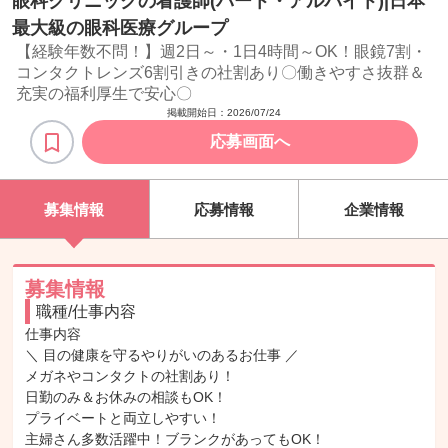
眼科クリニックの看護師(パート・アルバイト)|日本
最大級の眼科医療グループ
【経験年数不問！】週2日～・1日4時間～OK！眼鏡7割・
コンタクトレンズ6割引きの社割あり〇働きやすさ抜群＆
充実の福利厚生で安心〇
掲載開始日：
2026/07/24
応募画面へ
募集情報
応募情報
企業情報
募集情報
職種/仕事内容
仕事内容

＼ 目の健康を守るやりがいのあるお仕事 ／

メガネやコンタクトの社割あり！

日勤のみ＆お休みの相談もOK！

プライベートと両立しやすい！

主婦さん多数活躍中！ブランクがあってもOK！
