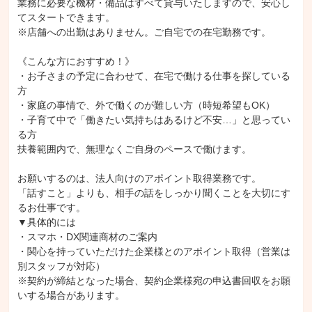
業務に必要な機材・備品はすべて貸与いたしますので、安心し
てスタートできます。

※店舗への出勤はありません。ご自宅での在宅勤務です。

《こんな方におすすめ！》

・お子さまの予定に合わせて、在宅で働ける仕事を探している
方

・家庭の事情で、外で働くのが難しい方（時短希望もOK）

・子育て中で「働きたい気持ちはあるけど不安…」と思ってい
る方

扶養範囲内で、無理なくご自身のペースで働けます。

お願いするのは、法人向けのアポイント取得業務です。

「話すこと」よりも、相手の話をしっかり聞くことを大切にす
るお仕事です。

▼具体的には

・スマホ・DX関連商材のご案内

・関心を持っていただけた企業様とのアポイント取得（営業は
別スタッフが対応）

※契約が締結となった場合、契約企業様宛の申込書回収をお願
いする場合があります。
