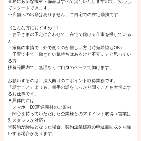
業務に必要な機材・備品はすべて貸与いたしますので、安心し
てスタートできます。

※店舗への出勤はありません。ご自宅での在宅勤務です。

《こんな方におすすめ！》

・お子さまの予定に合わせて、在宅で働ける仕事を探している
方

・家庭の事情で、外で働くのが難しい方（時短希望もOK）

・子育て中で「働きたい気持ちはあるけど不安…」と思ってい
る方

扶養範囲内で、無理なくご自身のペースで働けます。

お願いするのは、法人向けのアポイント取得業務です。

「話すこと」よりも、相手の話をしっかり聞くことを大切にす
るお仕事です。

▼具体的には

・スマホ・DX関連商材のご案内

・関心を持っていただけた企業様とのアポイント取得（営業は
別スタッフが対応）

※契約が締結となった場合、契約企業様宛の申込書回収をお願
いする場合があります。
