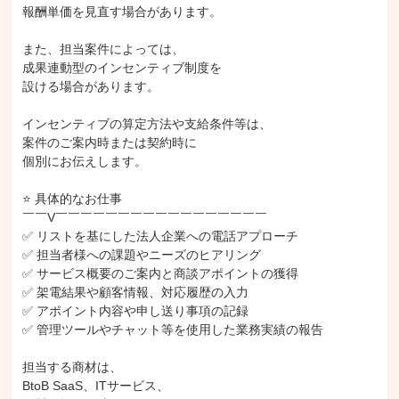
報酬単価を見直す場合があります。

また、担当案件によっては、

成果連動型のインセンティブ制度を

設ける場合があります。

インセンティブの算定方法や支給条件等は、

案件のご案内時または契約時に

個別にお伝えします。

⭐ 具体的なお仕事

￣￣V￣￣￣￣￣￣￣￣￣￣￣￣￣￣￣￣￣

✅ リストを基にした法人企業への電話アプローチ

✅ 担当者様への課題やニーズのヒアリング

✅ サービス概要のご案内と商談アポイントの獲得

✅ 架電結果や顧客情報、対応履歴の入力

✅ アポイント内容や申し送り事項の記録

✅ 管理ツールやチャット等を使用した業務実績の報告

担当する商材は、

BtoB SaaS、ITサービス、
