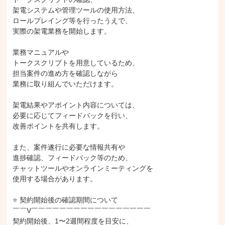
架電システムや管理ツールの使用方法、

ロールプレイング等を行ったうえで、

実際の架電業務を開始します。

業務マニュアルや

トークスクリプトを用意しているため、

担当案件の進め方を確認しながら

業務に取り組んでいただけます。

架電結果やアポイント内容については、

必要に応じてフィードバックを行い、

改善ポイントを共有します。

また、案件遂行に必要な情報共有や

進捗確認、フィードバック等のため、

チャットツールやオンラインミーティングを

使用する場合があります。

⭐ 契約開始後の確認期間について

￣￣V￣￣￣￣￣￣￣￣￣￣￣￣￣￣￣￣￣

契約開始後、1〜2週間程度を目安に、
