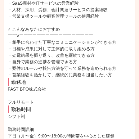
・SaaS商材やITサービスの営業経験

・人材、採用、労務、会計関連サービスの提案経験

・営業支援ツールや顧客管理ツールの使用経験

⭐ こんなあなたにおすすめ

￣￣V￣￣￣￣￣￣￣￣￣￣￣￣￣￣￣￣￣

・相手に合わせた丁寧なコミュニケーションができる方

・目標や成果に対して主体的に取り組める方

・架電結果を振り返り、改善を継続できる方

・自身で業務の進捗を管理できる方

・案件のルールや報告方法を守って業務を進められる方

・営業経験を活かして、継続的に業務を担当したい方
勤務地
FAST BPO株式会社

フルリモート
勤務時間
シフト制

勤務時間詳細

平日（月〜金）9:00〜18:00の時間帯を中心とした稼働
