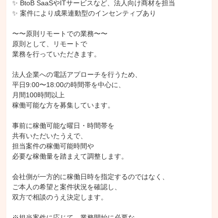
✨ BtoB SaaSやITサービスなど、法人向け商材を担当

✨ 案件により成果連動型のインセンティブあり

〜〜原則リモートでの業務〜〜

原則として、リモートで

業務を行っていただきます。

法人企業への電話アプローチを行うため、

平日9:00〜18:00の時間帯を中心に、

月間100時間以上

稼働可能な方を募集しています。

事前に稼働可能な曜日・時間帯を

共有いただいたうえで、

担当案件の稼働可能時間や

必要な稼働量を踏まえて調整します。

会社側が一方的に稼働日時を指定するのではなく、

ご本人の希望と案件状況を確認し、

双方で相談のうえ決定します。

※担当案件に応じて、業務開始に必要な
