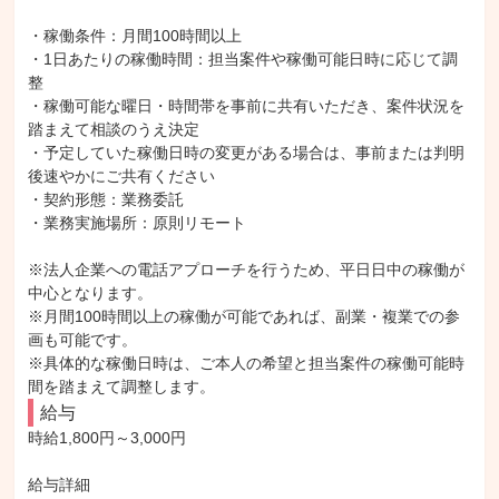
・稼働条件：月間100時間以上

・1日あたりの稼働時間：担当案件や稼働可能日時に応じて調
整

・稼働可能な曜日・時間帯を事前に共有いただき、案件状況を
踏まえて相談のうえ決定

・予定していた稼働日時の変更がある場合は、事前または判明
後速やかにご共有ください

・契約形態：業務委託

・業務実施場所：原則リモート

※法人企業への電話アプローチを行うため、平日日中の稼働が
中心となります。

※月間100時間以上の稼働が可能であれば、副業・複業での参
画も可能です。

※具体的な稼働日時は、ご本人の希望と担当案件の稼働可能時
間を踏まえて調整します。
給与
時給1,800円～3,000円

給与詳細
