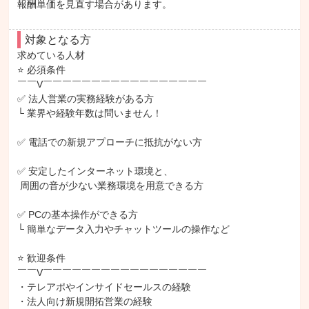
報酬単価を見直す場合があります。
対象となる方
求めている人材

⭐ 必須条件

￣￣V￣￣￣￣￣￣￣￣￣￣￣￣￣￣￣￣￣

✅ 法人営業の実務経験がある方

└ 業界や経験年数は問いません！

✅ 電話での新規アプローチに抵抗がない方

✅ 安定したインターネット環境と、

 周囲の音が少ない業務環境を用意できる方

✅ PCの基本操作ができる方

└ 簡単なデータ入力やチャットツールの操作など

⭐ 歓迎条件

￣￣V￣￣￣￣￣￣￣￣￣￣￣￣￣￣￣￣￣

・テレアポやインサイドセールスの経験

・法人向け新規開拓営業の経験
