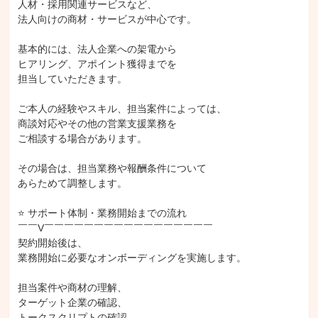
人材・採用関連サービスなど、

法人向けの商材・サービスが中心です。

基本的には、法人企業への架電から

ヒアリング、アポイント獲得までを

担当していただきます。

ご本人の経験やスキル、担当案件によっては、

商談対応やその他の営業支援業務を

ご相談する場合があります。

その場合は、担当業務や報酬条件について

あらためて調整します。

⭐ サポート体制・業務開始までの流れ

￣￣V￣￣￣￣￣￣￣￣￣￣￣￣￣￣￣￣￣

契約開始後は、

業務開始に必要なオンボーディングを実施します。

担当案件や商材の理解、

ターゲット企業の確認、

トークスクリプトの確認、
