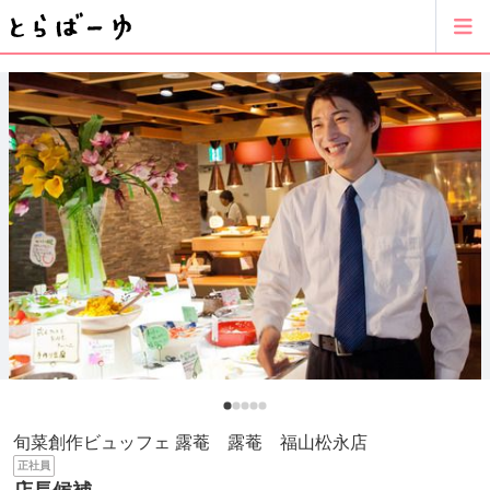
旬菜創作ビュッフェ 露菴 露菴 福山松永店
正社員