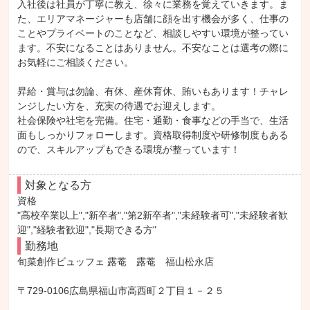
入社後は社員が丁寧に教え、徐々に業務を覚えていきます。ま
た、エリアマネージャーも店舗に顔を出す機会が多く、仕事の
ことやプライベートのことなど、相談しやすい環境が整ってい
ます。不安になることはありません。不安なことは選考の際に
お気軽にご相談ください。

昇給・賞与は勿論、有休、産休育休、賄いもあります！チャレ
ンジしたい方を、充実の待遇でお迎えします。

社会保険や社宅を完備。住宅・通勤・食事などの手当で、生活
面もしっかりフォローします。資格取得制度や研修制度もある
ので、スキルアップもできる環境が整っています！
対象となる方
資格

"高校卒業以上","新卒者","第2新卒者","未経験者可","未経験者歓
迎","経験者歓迎","長期できる方"
勤務地
旬菜創作ビュッフェ 露菴　露菴　福山松永店

〒729-0106広島県福山市高西町２丁目１－２５
