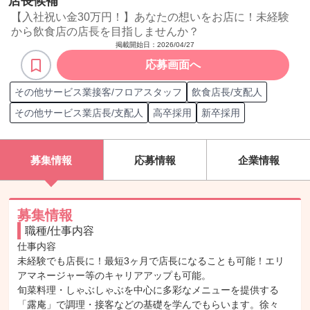
店長候補
【入社祝い金30万円！】あなたの想いをお店に！未経験
から飲食店の店長を目指しませんか？
掲載開始日：
2026/04/27
応募画面へ
その他サービス業接客/フロアスタッフ
飲食店長/支配人
その他サービス業店長/支配人
高卒採用
新卒採用
募集情報
応募情報
企業情報
募集情報
職種/仕事内容
仕事内容

未経験でも店長に！最短3ヶ月で店長になることも可能！エリ
アマネージャー等のキャリアアップも可能。

旬菜料理・しゃぶしゃぶを中心に多彩なメニューを提供する
「露庵」で調理・接客などの基礎を学んでもらいます。徐々