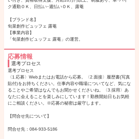
い付き、資格取得支援、月給20万円以上、制服あり、車･バイ
ク通勤ＯＫ、日払い･週払いＯＫ、露菴

【ブランド名】

旬菜創作ビュッフェ 露菴

【事業内容】

「旬菜創作ビュッフェ 露菴」の運営。
応募情報
選考プロセス
選考プロセス

〈1.応募〉Webまたはお電話から応募。〈2.面接〉履歴書(写真
貼付)をお持ちください。仕事内容や職場についてなど、気にな
ることやご希望はなんでもお聞かせくださいね。〈3.採用〉あ
なたに会えることを楽しみにしています！勤務開始日もお気軽
にご相談ください。※応募の秘密は厳守します。

【問合せ先について】

問合せ先：084-933-5186
