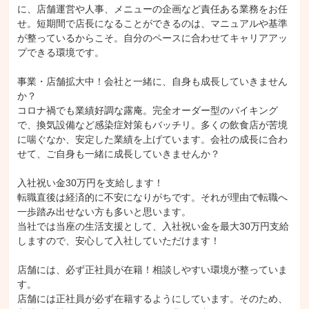
に、店舗運営や人事、メニューの企画など責任ある業務をお任
せ。短期間で店長になることができるのは、マニュアルや基準
が整っているからこそ。自分のペースに合わせてキャリアアッ
プできる環境です。

事業・店舗拡大中！会社と一緒に、自身も成長していきません
か？

コロナ禍でも業績好調な露庵。完全オーダー型のバイキング
で、換気設備など感染症対策もバッチリ。多くの飲食店が苦境
に喘ぐなか、安定した業績を上げています。会社の成長に合わ
せて、ご自身も一緒に成長していきませんか？

入社祝い金30万円を支給します！

転職直後は経済的に不安になりがちです。それが理由で転職へ
一歩踏み出せない方も多いと思います。

当社では当座の生活支援として、入社祝い金を最大30万円支給
しますので、安心して入社していただけます！

店舗には、必ず正社員が在籍！相談しやすい環境が整っていま
す。

店舗には正社員が必ず在籍するようにしています。そのため、