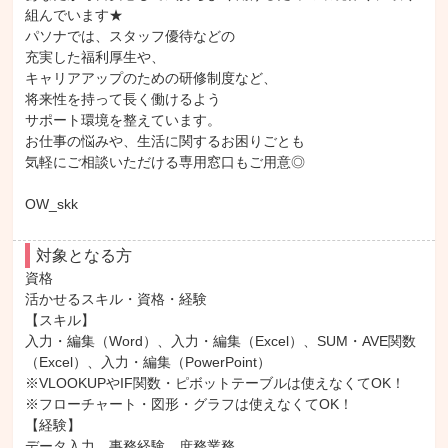
組んでいます★

パソナでは、スタッフ優待などの

充実した福利厚生や、

キャリアアップのための研修制度など、

将来性を持って長く働けるよう

サポート環境を整えています。

お仕事の悩みや、生活に関するお困りごとも

気軽にご相談いただける専用窓口もご用意◎

OW_skk
対象となる方
資格

活かせるスキル・資格・経験

【スキル】

入力・編集（Word）、入力・編集（Excel）、SUM・AVE関数
（Excel）、入力・編集（PowerPoint）

※VLOOKUPやIF関数・ピボットテーブルは使えなくてOK！

※フローチャート・図形・グラフは使えなくてOK！

【経験】

データ入力、事務経験、庶務業務