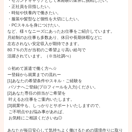
・セカンドキャリアとして未経験の業界に挑戦したい。

・正社員を目指したい。

・時短や扶養内で働きたい。

・服装や髪型など個性を大切にしたい。

・PCスキルを身につけたい。

など、様々なニーズにあったお仕事をご紹介しています。

月給制のお仕事も多数あり、休日や長期休暇などに

左右されない安定収入が期待できます。

80.7％の方が当初のご希望より高い給与で

活躍されています。（※当社調べ）

☆初めて派遣で働く方へ☆

ー登録から就業までの流れー

[1]あなたの希望条件やスキル・ご経験を

 パソナへご登録(プロフィールを入力)ください。

[2]あなた専任の担当がご希望を

 叶えるお仕事をご案内いたします。

[3]就業中も、しっかりとサポートいたしますので、

 ご不明点やお悩み事があれば、

 お気軽にご相談くださいね◎

あなたが毎日安心して気持ちよく働けるための環境作りに取り