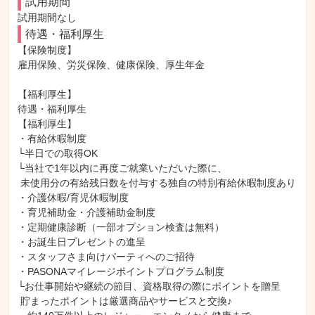
試用期間
試用期間なし
待遇・福利厚生
【保険制度】

雇用保険、労災保険、健康保険、厚生年金

【福利厚生】

待遇・福利厚生

【福利厚生】

・有給休暇制度

└半日での取得OK

└当社で1年以内に再度ご就業いただいた際に、

 未使用分の有給残日数を付与する独自の特別有給休暇制度あり

・介護休暇/育児休暇制度

・育児補助金・介護補助金制度

・定期健康診断（一部オプション検査は無料）

・お誕生日プレゼントの進呈

・スタッフさま向けパーティへのご招待

・PASONAマイレージポイントプログラム制度

└お仕事開始や継続の節目、資格取得の際にポイントを贈呈

 貯まったポイントは厳選商品やサービスと交換♪
