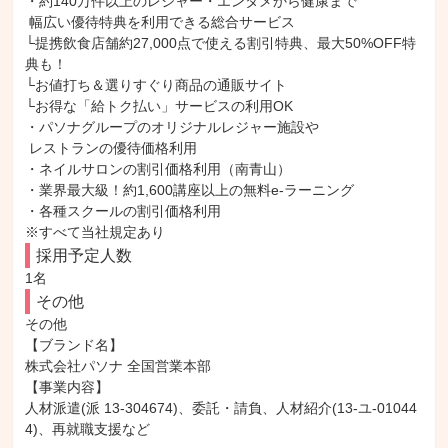
・約140万件以上のレジャー・エンタメから健康まで

 幅広い優待特典を利用できる総合サービス

└提携飲食店舗約27,000点で使える割引特典、最大50%OFF特
典も！

└お値打ち＆選りすぐり商品の通販サイト

└お得な「給トク払い」サービスの利用OK

・パソナグループのオリジナルレジャー施設や

 レストランの優待価格利用

・ネイルサロンの割引価格利用（南青山）

・業界最大級！約1,600講座以上の無料e-ラーニング

・各種スクールの割引価格利用

※すべて当社規定あり
採用予定人数
1名
その他
その他

【ブランド名】

株式会社パソナ 全国営業本部

【事業内容】

人材派遣(派 13-304674)、委託・請負、人材紹介(13-ユ-01044
4)、再就職支援など