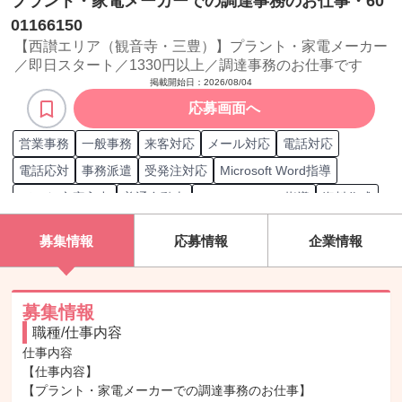
プラント・家電メーカーでの調達事務のお仕事・60
01166150
【西讃エリア（観音寺・三豊）】プラント・家電メーカー
／即日スタート／1330円以上／調達事務のお仕事です
掲載開始日：
2026/08/04
応募画面へ
営業事務
一般事務
来客対応
メール対応
電話対応
電話応対
事務派遣
受発注対応
Microsoft Word指導
データ/文字入力
普通自動車
Microsoft Excel指導
資料作成
インターネット検索
事務
タイピング
MOS Excel一般
募集情報
応募情報
企業情報
MOS Excel上級
MOS Word一般
日商簿記 3級
MOS Word上級
Excel SUMIF関数
Excel SUM関数
Excel マクロ/VBA編集
Excel MIN/MAX関数
募集情報
職種/仕事内容
Excel ピボットテーブル
Excel AVERAGE関数
Microsoft Word
仕事内容

Excel グラフ
Excel COUNT関数
Microsoft Excel
【仕事内容】

Excel IF関数
Excel VLOOKUP関数
Microsoft Access
【プラント・家電メーカーでの調達事務のお仕事】
