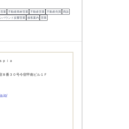
型営業
不動産商材営業
不動産営業
不動産売買
商談
ンバウンド反響営業
接客案内
営業
ｓｐｉａ
宿８番３０号今宿甲南ビル１Ｆ
a.jp/