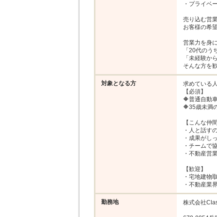
・プライベー
売り込む営業
お客様の希望
営業力を身に
「20代のう
「未経験から
そんな方を
対象となる方
求めている人
【必須】

🔶普通⾃動⾞
🔶35歳未
【こんな仲間
・人と話すの
・成果がしっ
・チームで協
・不動産営業
【歓迎】

・宅地建物取
・不動産業
勤務地
株式会社Class