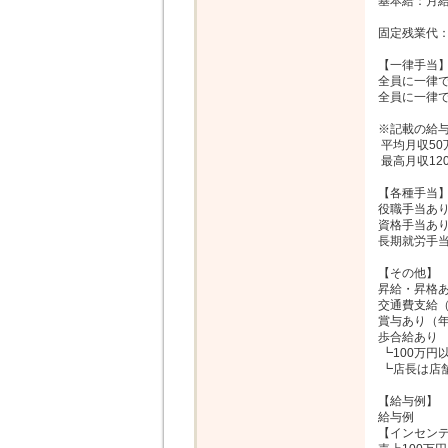
基本給：月給 
固定残業代：
【一律手当】
全員に一律で
全員に一律で
※記載の給与
 平均月収50万円（未経験スタートの場合）

 最高月収120万円（経験・成果による）

【各種⼿当】
役職⼿当あり
資格⼿当あり
⻑期就労⼿当
【その他】

昇給・昇格あ
交通費⽀給（
賞与あり（年
歩合給あり

 ┗100万円以上の売り上げの30％

 ┗店⻑は店舗売上の10％

【給与例】

給与例

【インセンテ