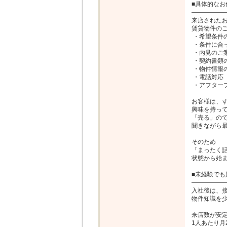
■具体的なお
――――――
来店されたお
賃貸物件のご
 ・希望条件のヒアリング

 ・条件に合った物件のご提案

 ・内見のご案内

 ・契約書類の作成

 ・物件情報の入力

 ・電話対応

 ・アフターフォロー など

お客様は、す
興味を持って
「売る」ので
聞きながら最
そのため

「まったく話
状態から始ま
■未経験でも
――――――
入社後は、接
物件知識を少
来店数が安定
1人あたり月