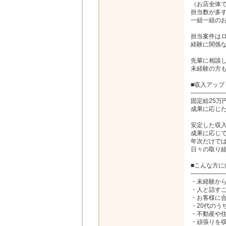
（お店全体で
担当数が多す
一組一組のお
担当案件はロ
経験に関係な
先輩に相談し
未経験の方も
■収入アップ
――――――
固定給25万
成果に応じた
安定した収入
成果に応じて
年次だけでは
日々の取り組
■こんな方に
――――――
・未経験から
・人と話すこ
・お客様に合
・20代のう
・不動産や住
・頑張りを収