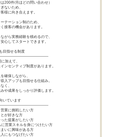
は200件/月ほどの問い合わせ）

ぎないため、

客様に向き合えます。

ーテーション制のため、

く接客の機会があります。

ながら実務経験を積めるので、

安心してスタートできます。

も目指せる制度

―――――――――――――

円に加えて、

インセンティブ制度があります。

を確保しながら、

収入アップも目指せる仕組み。

なく、

みや成果をしっかり評価します。

向いています

―――――――――――――

営業に挑戦したい方

とが好きな方

った提案がしたい方

ちに営業スキルを身につけたい方

まいに興味がある方

入にもつなげたい方
