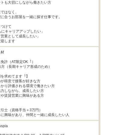
トも大切にしながら働きたい方

ではなく、

に合うお部屋を一緒に探す仕事です。

つけて

ちにキャリアアップしたい」

営業として成長したい」

歓迎します
材

免許（AT限定OK︕）

満の⽅（⻑期キャリア形成のため）

を求めてます︕】

が得意で接客が好きな方

かり評価される環境で働きたい方

力しながら、成長したい方

や賃貸営業に興味がある方

引⼠（資格⼿当＋3万円）

界に興味があり、仲間と⼀緒に成⻑したい⼈
pia
