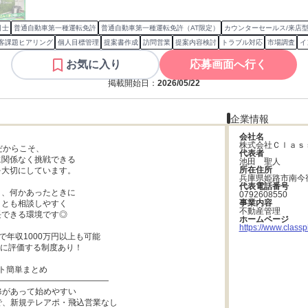
引士
普通自動車第一種運転免許
普通自動車第一種運転免許（AT限定）
カウンターセールス/来店
客課題ヒアリング
個人目標管理
提案書作成
訪問営業
提案内容検討
トラブル対応
市場調査
イ
お気に入り
応募画面へ行く
掲載開始日：
2026/05/22
企業情報
会社名
株式会社Ｃｌａｓ
だからこそ、

代表者
関係なく挑戦できる

池田　聖人
所在住所
大切にしています。

兵庫県姫路市南今
代表電話番号
、何かあったときに

0792608550
事業内容
とも相談しやすく

不動産管理
できる環境です◎

ホームページ
https://www.classpi
で年収1000万円以上も可能

に評価する制度あり！

ト簡単まとめ

―――――――――――――

修があって始めやすい

で、新規テレアポ・飛込営業なし
