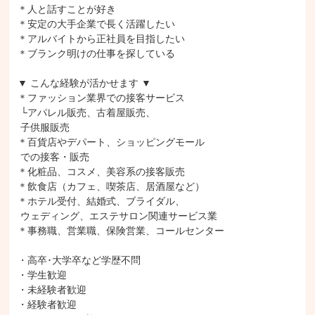
＊人と話すことが好き

＊安定の大手企業で長く活躍したい

＊アルバイトから正社員を目指したい

＊ブランク明けの仕事を探している

▼ こんな経験が活かせます ▼

＊ファッション業界での接客サービス

 └アパレル販売、古着屋販売、

 子供服販売

＊百貨店やデパート、ショッピングモール

 での接客・販売

＊化粧品、コスメ、美容系の接客販売

＊飲食店（カフェ、喫茶店、居酒屋など）

＊ホテル受付、結婚式、ブライダル、

 ウェディング、エステサロン関連サービス業

＊事務職、営業職、保険営業、コールセンター

・高卒･大学卒など学歴不問

・学生歓迎

・未経験者歓迎

・経験者歓迎
