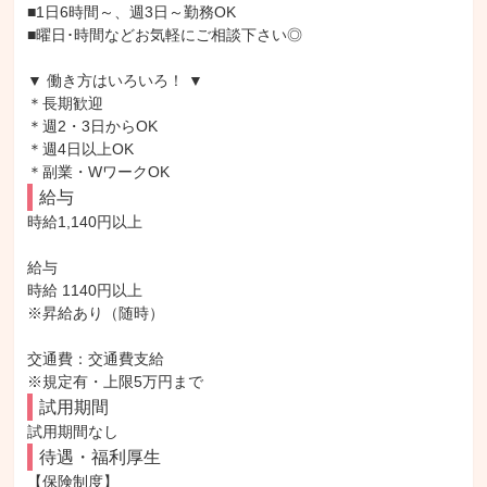
■1日6時間～、週3日～勤務OK

■曜日･時間などお気軽にご相談下さい◎

▼ 働き方はいろいろ！ ▼

＊長期歓迎

＊週2・3日からOK

＊週4日以上OK

＊副業・WワークOK
給与
時給1,140円以上

給与

時給 1140円以上

※昇給あり（随時）

交通費：交通費支給

※規定有・上限5万円まで
試用期間
試用期間なし
待遇・福利厚生
【保険制度】
