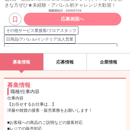
きな方ぜひ★未経験・アパレル初チャレンジ大歓迎！
掲載開始日：
2026/07/24
応募画面へ
その他サービス業接客/フロアスタッフ
日用品/アパレル/インテリア法人営業
販売/フロアスタッフ（アパレル/アクセサリー/インテリア）
売場作り
電話対応
レジ打ち
対象顧客 新規顧客
接客案内
募集情報
応募情報
企業情報
販売職担当
商品陳列
ファストブランド販売
服
カジュアルブランド販売
洋服/靴/帽子/バッグ
販売
インテリア
接客
顧客 女性
接客/サービス職担当
受付
募集情報
職種/仕事内容
顧客 男性
靴
品出し/商品陳列
仕事内容

【お任せするお仕事は…】

洋服や雑貨の接客・販売業務をお願いします！

■お客様への商品のご説明などの接客対応

■レジでの販売対応
