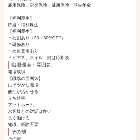
雇用保険、労災保険、健康保険、厚生年金

【福利厚生】

待遇・福利厚生

【福利厚生】

＊社割あり（30～50%OFF）

＊研修あり

＊社員登用あり

＊ピアス、ネイル、髭は応相談
職場環境・雰囲気
職場環境

【職場の雰囲気】

にぎやかな職場

個性が活かせる

立ち仕事

アットホーム

お客様との対話は多い

長く働ける

知識、経験不要
その他
その他
