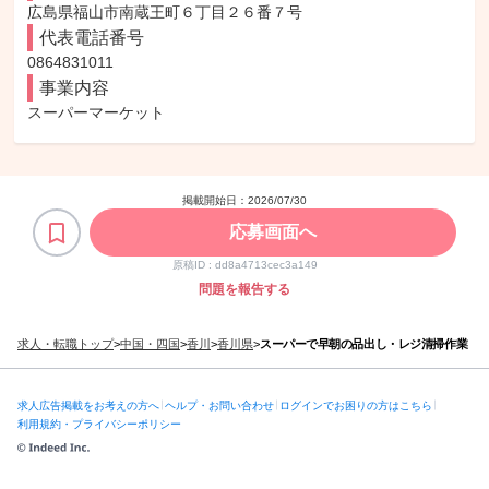
広島県福山市南蔵王町６丁目２６番７号
代表電話番号
0864831011
事業内容
スーパーマーケット
掲載開始日：
2026/07/30
応募画面へ
原稿ID :
dd8a4713cec3a149
問題を報告する
求人・転職トップ
>
中国・四国
>
香川
>
香川県
>
スーパーで早朝の品出し・レジ清掃作業
求人広告掲載をお考えの方へ
ヘルプ・お問い合わせ
ログインでお困りの方はこちら
利用規約・プライバシーポリシー