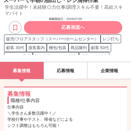
スーパーで早朝の品出し・レジ清掃作業
学生活躍中！未経験◎力仕事/調理スキル不要！高給スキ
マバイト
掲載開始日：
2026/07/30
応募画面へ
販売/フロアスタッフ（スーパー/ホームセンター）
レジ打ち
顧客 30代
接客案内
梱包/包装
商品陳列
顧客 50代
サービス提供
対象顧客 リピート顧客
顧客 70代以上
レジ管理
顧客 40代
商品取扱
接客
顧客 女性
募集情報
応募情報
企業情報
接客/サービス職担当
顧客 60代
昼勤/日勤
顧客 男性
品出し/商品陳列
募集情報
職種/仕事内容
仕事内容

＼学生さん多数活躍中！／

学校行事やテスト、帰省などによる

シフト調整はもちろん可能！
