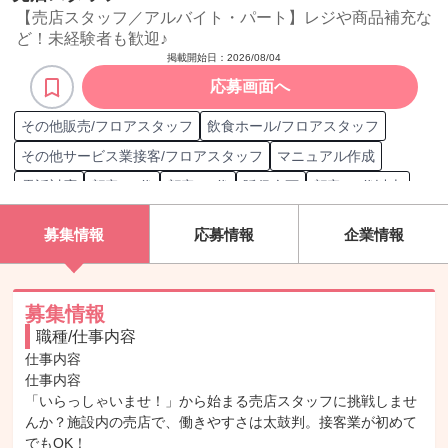
【売店スタッフ／アルバイト・パート】レジや商品補充な
ど！未経験者も歓迎♪
掲載開始日：
2026/08/04
応募画面へ
その他販売/フロアスタッフ
飲食ホール/フロアスタッフ
その他サービス業接客/フロアスタッフ
マニュアル作成
電話対応
顧客 30代
顧客 50代
販促企画
顧客 70代以上
トレーニング実施
在庫管理
顧客ニーズ分析
クレーム対応
募集情報
応募情報
企業情報
店舗設備管理
顧客 40代
シフト管理
スタッフ採用
顧客 女性
顧客 10代
店頭での業務監督
顧客 60代
棚卸実績報告
顧客 男性
顧客 20代
顧客 10歳未満
募集情報
職種/仕事内容
仕事内容

仕事内容

「いらっしゃいませ！」から始まる売店スタッフに挑戦しませ
んか？施設内の売店で、働きやすさは太鼓判。接客業が初めて
でもOK！
