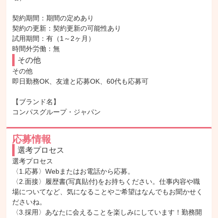
契約期間：期間の定めあり

契約の更新：契約更新の可能性あり

試用期間：有（1～2ヶ月）

時間外労働：無
その他
その他

即日勤務OK、友達と応募OK、60代も応募可

【ブランド名】

コンパスグループ・ジャパン
応募情報
選考プロセス
選考プロセス

〈1.応募〉Webまたはお電話から応募。

〈2.面接〉履歴書(写真貼付)をお持ちください。仕事内容や職
場についてなど、気になることやご希望はなんでもお聞かせく
ださいね。

〈3.採用〉あなたに会えることを楽しみにしています！勤務開