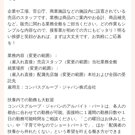
企業や工場、官公庁、商業施設などの施設内に設置されている
売店のスタッフです。業務は商品のご案内やお会計、商品補充
など。販売に関わる業務全般をご担当ください。どの作業もシ
ンプルな内容なので、接客業が初めての方にもピッタリ！明る
い挨拶と笑顔があれば、まずは大丈夫です。お気軽にご応募
を！

業務内容（変更の範囲）：

（雇入れ直後）売店スタッフ（変更の範囲）当社業務全般

就業場所 （変更の範囲）：

（雇入れ直後）配属先店舗（変更の範囲）本社および全国の受
託先

雇用主：コンパスグループ・ジャパン株式会社

扶養内での勤務も大歓迎

コンパスグループ・ジャパンのアルバイト・パートは、各人の
都合に合わせての勤務が可能。面接時に１週間の勤務日数や１
日の勤務可能時間をご相談ください。「この曜日はお休みした
い」や「子育て中なのでショートパートで」、ほか「配偶者の
扶養から外れたくない」という希望を叶える働き方ができま