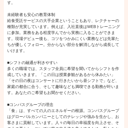
す。

未経験者も安心の教育体制

給食受託サービスの大手企業ということもあり、レクチャーの
種類が充実しています。例えば、入社直後はWEBトレーニング
に参加。業務をある程度学んでから実務に入ることができま
す。現場デビュー後も、コツをつかみにくい業務などは先輩た
ちが優しくフォロー。分からない部分を解消しながら成長して
いけます。

■シフトの融通が利きやすい

多くの職場では、スタッフ全員に希望を聞いてからシフトを作
成していきます。「この日は授業参観があるから休みたい」
「その日の夜はコンサートに行きたいから昼シフトで」など、
家庭の都合に合う、そして趣味なども満喫できる勤務が叶いま
す。あなたのご希望もお聞かせください。

■コンパスグループの理念

「食」は、すべての人のエネルギーの根源。コンパスグループ
はグローバルカンパニーとしてのナレッジや強みを生かし、お
客さまに貢献しています。人々の毎日の幸福度を向上させ、そ