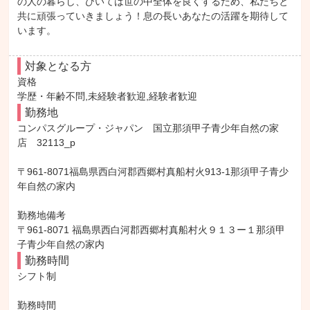
の人の暮らし、ひいては世の中全体を良くするため、私たちと
共に頑張っていきましょう！息の長いあなたの活躍を期待して
います。
対象となる方
資格

学歴・年齢不問,未経験者歓迎,経験者歓迎
勤務地
コンパスグループ・ジャパン　国立那須甲子青少年自然の家
店　32113_p

〒961-8071福島県西白河郡西郷村真船村火913-1那須甲子青少
年自然の家内

勤務地備考

〒961-8071 福島県西白河郡西郷村真船村火９１３ー１那須甲
子青少年自然の家内
勤務時間
シフト制

勤務時間
