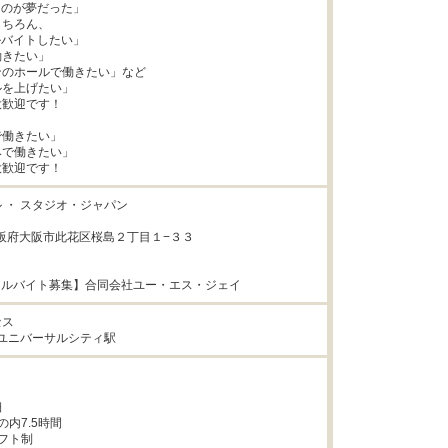
くのが夢だった」

ちろん、

ルバイトしたい」

きたい」

のホールで働きたい」など

を上げたい」

歓迎です！

働きたい」

で働きたい」

大歓迎です！
 ・ スタジオ・ジャパン

1大阪府大阪市此花区桜島２丁目１−３３

アルバイト募集】合同会社ユー・エス・ジェイ
ス

 ユニバーサルシティ駅


0の内7.5時間

フト制
