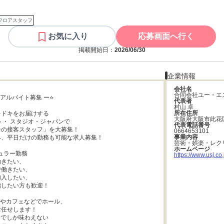
フロアスタッフ
お気に入り
応募画面へ行く
掲載開始日：
2026/06/30
企業情報
会社名
合同会社ユー・エ
式アルバイト募集 ー⭐

代表者
村山 卓
所在住所
ドキをお届けする

大阪府大阪市此花
 ・ スタジオ・ジャパンで

代表電話番号
の接客スタッフ」を大募集！

0664653101
事業内容
、平日だけの勤務も可能な求人募集！

芸術・娯楽・レク
ホームページ
ュラー勤務

https://www.usj.co.
きたい、

働きたい、

入したい、

したい方も歓迎！

やカフェなどでホール、

任せします！

内でしか味わえない
