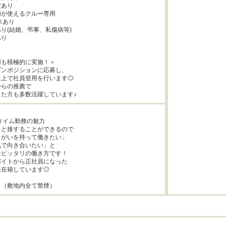
あり

iが使えるクルー専用

り(結婚、弔事、私傷病等)

り

も積極的に実施！＞

ンポジションに応募し、

上で社員登用を行います◎

らの推薦で

た方も多数活躍しています♪
タイム勤務の魅力

と接することができるので

がいを持って働きたい」

で向き合いたい」と

ピッタリの働き方です！

イトから正社員になった

在籍しています◎

し（敷地内全て禁煙）