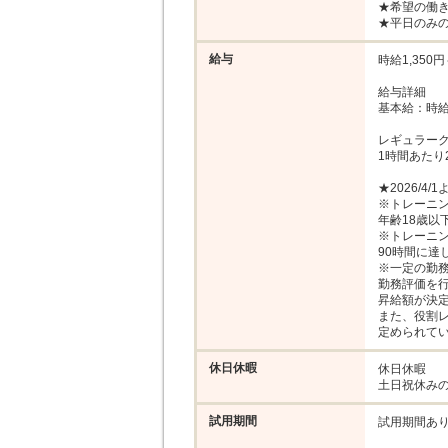
★希望の働き
★平日のみ
給与
時給1,350円～
給与詳細

基本給：時給 1
レギュラークルー
1時間あたり
★2026/4
※トレーニン
年齢18歳以
※トレーニン
90時間に達
※一定の勤務
勤務評価を行
昇給額が決定
また、役割レ
定められて
休日休暇
休日休暇

土日祝休み
試用期間
試用期間あり