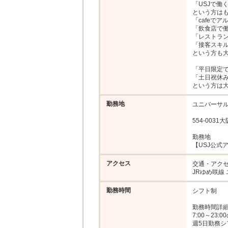
「USJで働
という方はも
「cafeでア
「飲食店で働
「レストラン
「接客スキル
という方も大
「平日限定で
「土日祝休み
という方は
勤務地
ユニバーサル
554-003
勤務地

【USJ公式
アクセス
交通・アクセ
JRゆめ咲線
勤務時間
シフト制

勤務時間詳細
7:00～23:0
週5日勤務シ