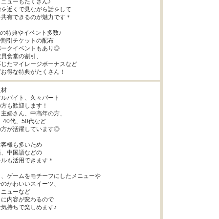
ニューもたくさん♪

を近くで見ながら話をして

共有できるのが魅力です＊

の特典やイベント多数♪

割引チケットの配布

ークイベントもあり◎

員食堂の割引、

じたマイレージボーナスなど

どお得な特典がたくさん！
材

ルバイト、久々パート

方も歓迎します！

主婦さん、中高年の方、

、40代、50代など

方が活躍しています◎

客様も多いため

、中国語などの

ルも活用できます＊

、ゲームをモチーフにしたメニューや

のかわいいスイーツ、

ニューなど

に内容が変わるので

気持ちで楽しめます♪
