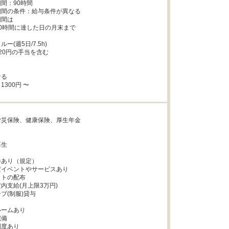
間：90時間

間の条件：給与条件が異なる

間は

0時間に達した日の月末まで

(週5日/7.5h)

20円の手当を含む

る

1300円 〜



災保険、健康保険、厚生年金



生



あり（規定）

イベントやサービスあり

トの配布

内支給(月上限3万円)

(制服)貸与

ームあり

備

度あり
