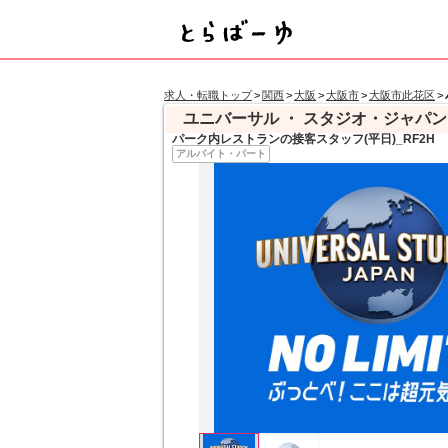
求人・転職トップ
>
関西
>
大阪
>
大阪市
>
大阪市此花区
>
ユニバーサル ・ スタジオ・ジャパン
パーク内レストランの接客スタッフ(平日)_RF2H
アルバイト・パート