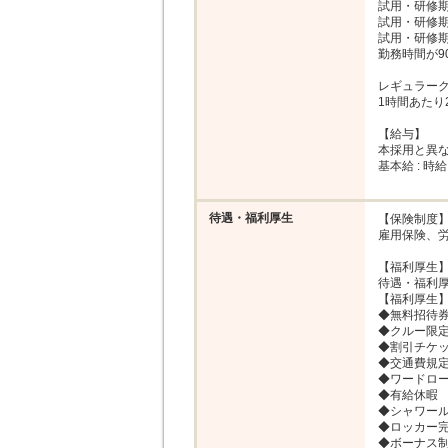
試用・研修期
試用・研修期
試用・研修期
勤務時間が9
レギュラークルー
1時間あたり
【給与】

本採用と異な
基本給 : 時給 
待遇・福利厚生
【保険制度】
雇用保険、労
【福利厚生】
待遇・福利厚
【福利厚生】
◆無料招待券
◆クルー限定
◆割引チケッ
◆交通費規定
◆ワードローブ
◆有給休暇

◆シャワール
◆ロッカー完
◆ボーナス制