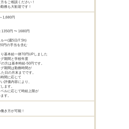
方をご相談ください！

の勤務も大歓迎です！
1,680円

350円 〜 1680円

(週5日/7.5h)

20円の手当を含む

/1より基本給一律70円UPしました

グ期間と学校年度

下の方は基本時給-50円です。

グ期間は勤務時間が

した日の月末までです。

時間に応じて

い評価内容により、

します。

ベルに応じて時給上限が

います。
の働き方が可能！

