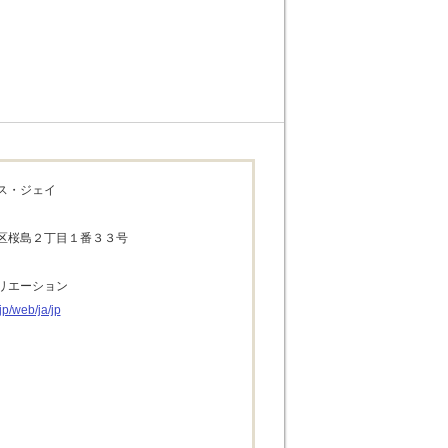
ス・ジェイ
区桜島２丁目１番３３号
リエーション
jp/web/ja/jp