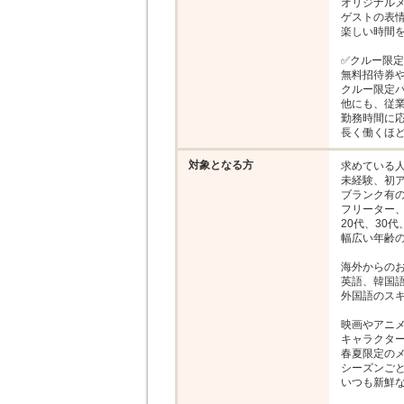
オリジナルメ
ゲストの表情
楽しい時間を
✅クルー限定
無料招待券や
クルー限定パ
他にも、従業
勤務時間に応
長く働くほ
対象となる方
求めている人
未経験、初ア
ブランク有の
フリーター、
20代、30代
幅広い年齢の
海外からのお
英語、韓国語
外国語のスキ
映画やアニメ
キャラクター
春夏限定のメ
シーズンごと
いつも新鮮な