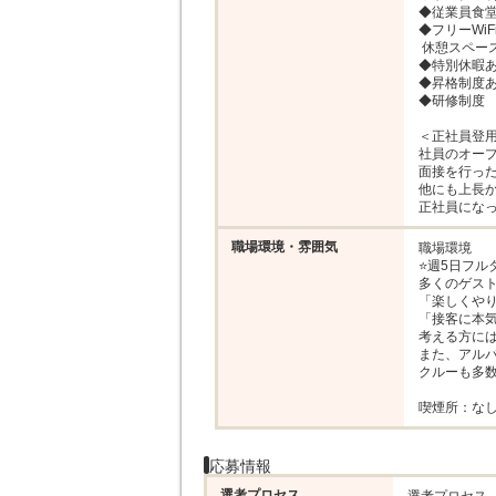
◆従業員食堂
◆フリーWiF
 休憩スペースあり

◆特別休暇あ
◆昇格制度あ
◆研修制度

＜正社員登用
社員のオープ
面接を行った
他にも上長か
正社員になっ
職場環境・雰囲気
職場環境

⭐週5日フル
多くのゲスト
「楽しくやり
「接客に本気
考える方には
また、アルバ
クルーも多数
喫煙所：な
応募情報
選考プロセス