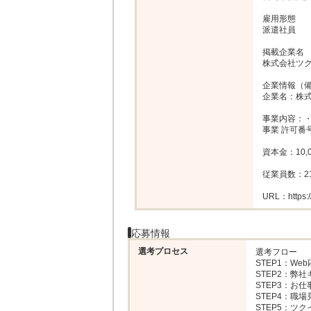
雇用形態

派遣社員

掲載企業名

株式会社ツク
企業情報（備
企業名：株式
事業内容：・
事業 許可番号：
資本金：10,0
従業員数：21
URL：https://c
応募情報
選考プロセス
選考フロー

STEP1：Web
STEP2：弊
STEP3：お仕
STEP4：職場
STEP5：ツ