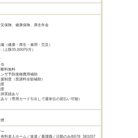
し


災保険、健康保険、厚生年金



備（健康・厚生・雇用・労災）

上限35,000円/月）



当

断料無料

ンザ予防接種費用補助

援制度（受講料全額補助）

度

度

得実績あり

あり（専用カード引出しで週単位の前払い可能）

禁煙
ー

料老人ホーム／派遣／看護職／日勤のみ/6078_383207
