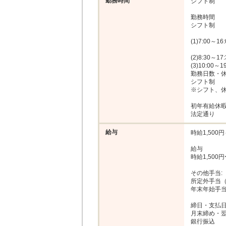
勤務時間
シフト制

勤務時間

シフト制

(1)7:00～16
(2)8:30～17
(3)10:00～1
勤務日数・休日
シフト制

※シフト、休
初年有給休暇:
法定通り
給与
時給1,500円～
給与

時給1,500円〜
その他手当:

所定外手当（
年末年始手当
締日・支払日
月末締め・翌
銀行振込