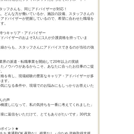
タッフさんも、同じアドバイザーが対応！

気、どんな方が働いているか、施設の設備、スタッフさんの
をアドバイザーが把握しているので、希望に合わせた職場を
す。

持つキャリア・アドバイザー

ドバイザーのおよそ3人に1人が介護資格を持っていま
目線からも、スタッフさんにアドバイスできるのが当社の強
業界の派遣・転職事業を開始して20年以上の実績

きたノウハウがあるからこそ、あなたに合ったお仕事のご提
。

資格を有し、現場経験の豊富なキャリア・アドバイザーが多
ます。

の気になる条件や、現場でのお悩みにもしっかりお答えいた
んの声

の橋渡しになって、私の気持ちを一番に考えてくれました」
座に返信をいただけて、とてもありがたいです」30代女
ポイント★

駅チカ,車通勤OK,夜勤なし,残業なし・少なめ,資格取得支援,