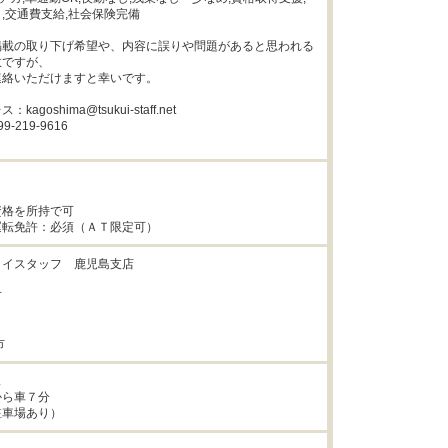
,交通費支給,社会保険完備

掲載の取り下げ希望や、内容に誤りや問題があると思われる
ですが、

絡いただけますと幸いです。

goshima@tsukui-staff.net

219-9616

格を所持で可

運転免許：必須（ＡＴ限定可）
イスタッフ　鹿児島支店



市


ら車７分

駐車場あり）