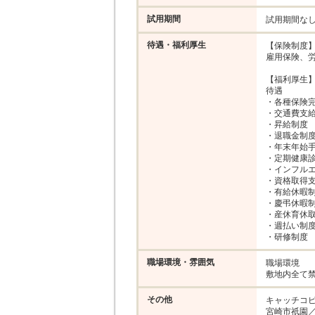
試用期間
試用期間な
待遇・福利厚生
【保険制度】
雇用保険、労
【福利厚生】
待遇

・各種保険完
・交通費支給（
・昇給制度

・退職金制度
・年末年始手
・定期健康診
・インフルエ
・資格取得支
・有給休暇制
・慶弔休暇制
・産休育休取
・週払い制度
・研修制度
職場環境・雰囲気
職場環境

敷地内全て
その他
キャッチコピ
宮崎市祇園／有