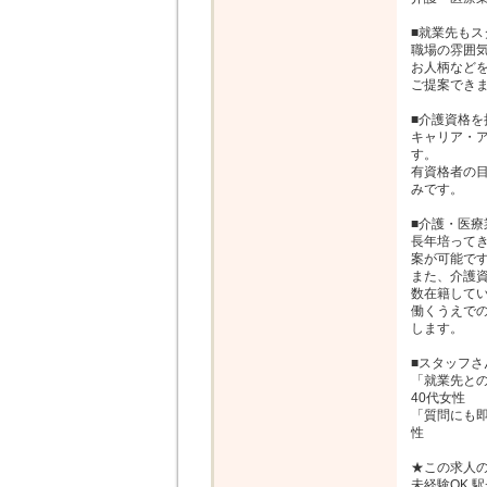
■就業先もス
職場の雰囲
お人柄など
ご提案できま
■介護資格を
キャリア・ア
す。

有資格者の
みです。

■介護・医療
長年培って
案が可能です
また、介護
数在籍してい
働くうえで
します。

■スタッフさ
「就業先と
40代女性

「質問にも即
性

★この求人の
未経験OK,