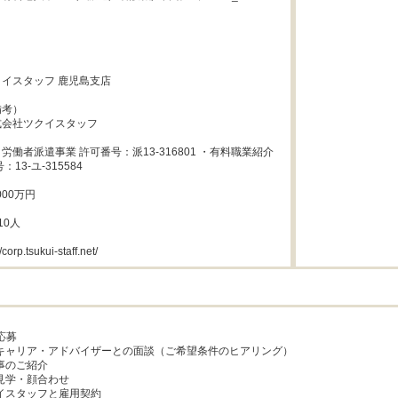
イスタッフ 鹿児島支店

考）

会社ツクイスタッフ

労働者派遣事業 許可番号：派13-316801 ・有料職業紹介
13-ユ-315584

00万円

0人

orp.tsukui-staff.net/
応募

社キャリア・アドバイザーとの面談（ご希望条件のヒアリング）

事のご紹介

見学・顔合わせ

クイスタッフと雇用契約
