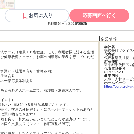
お気に入り
応募画面へ行く
掲載開始日：
2026/06/25
企業情報
会社名
株式会社ツクイス
老人ホーム（定員１６名程度）にて、利用者様に対する生活
代表者
及び健康状況チェック、お薬の指導等の業務を行っていただ
代表取締役社長　
所在住所
東京都千代田区内
代表電話番号
き添い（社用車有り：宮崎市内）

0120925291
事業内容
手当あり

人事・人材サービ
の一部応援体制あり

ホームページ
https://corp.tsukui-s
ある有料老人ホームにて、看護職・派遣求人です。

イント）

16床へと増床につき看護師募集になります。

が良く、交通の便良好！近くにスーパーマーケットもあるた
に買い物もできます！

気も良く、和気あいあいとしたところが魅力の1つです。

の両立支援あり（シフト、休暇調整相談可）

界に特化したツクイスタッフだからこそのサポート！
