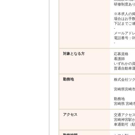
研修制度あり
※本求人の
場合はお手数
下記までご連
-

メールアドレス：ka
電話番号：099-
-
対象となる方
応募資格

看護師

いずれかの資
普通自動車
勤務地
株式会社ツク
宮崎県宮崎市
勤務地

宮崎県 宮崎
アクセス
交通アクセス
宮崎神宮駅か
車通勤可（