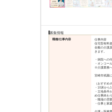
募集情報
職種/仕事内容
仕事内容

住宅型有料
全般の介護
きます。

・病院への付
・オンコール
※介護業務へ
宮崎市祇園に
（おすすめポ
・10床から
・立地条件
め仕事終わり
・職場の雰囲
・仕事と家庭
介護・医療業