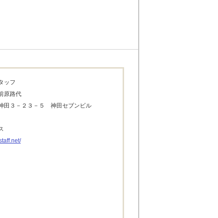
タッフ
前原路代
神田３－２３－５　神田セブンビル
ス
taff.net/