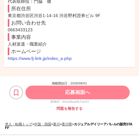
代表取締役：門脇　徹
所在住所
東京都渋谷区渋谷1-14-16 渋谷野村證券ビル 9F
お問い合わせ先
0663433123
事業内容
人材派遣・職業紹介
ホームページ
https://www.fj-link.jp/index_a.php
掲載開始日：
2026/08/01
応募画面へ
原稿ID :
d4cb9babfb7acf1f
問題を報告する
求人・転職トップ
>
中国・四国
>
香川
>
香川県
>
カジュアルデイリーアパレルの販売STA
FF