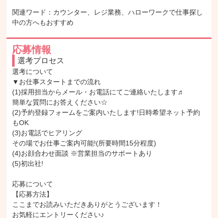
関連ワード：カウンター、レジ業務、ハローワークで仕事探し
中の方へもおすすめ
応募情報
選考プロセス
選考について

▼お仕事スタートまでの流れ

(1)採用担当からメール・お電話にてご連絡いたします♬

簡単な質問にお答えください☆

(2)予約登録フォームをご案内いたします!日時希望ネット予約
もOK

(3)お電話でヒアリング

その場でお仕事ご案内可能!(所要時間15分程度)

(4)お顔合わせ面談 ※営業担当のサポートあり

(5)初出社!

応募について

【応募方法】

ここまでお読みいただきありがとうございます！

お気軽にエントリーください♪
