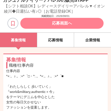
カジュアルデイリーアパレルの販売STAFF
【シフト相談OK】レディースデイリーアパレル▼イオン
綾川◆日週払い有♪◎［お電話登録OK］
掲載開始日：
2026/08/01
応募画面へ
募集情報
応募情報
企業情報
募集情報
職種/仕事内容
仕事内容

*+:。♪.。:+*゜□・*:.。*+:。♪.。:+*゜■

「わたしらしく 歩いていく」

『work&military,authentic＋今』

をテーマにデニムを中心とした

女性の毎日欠かせない

ファッションを提案します。
