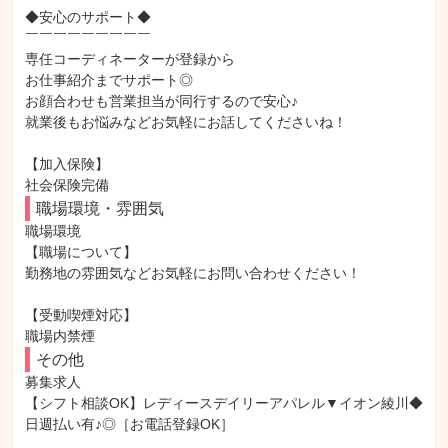
◆安心のサポート◆

￣￣￣￣￣￣￣￣￣

専任コーディネーターが登録から

お仕事紹介までサポート◎

お顔合わせも営業担当が同行するので安心♪

就業後もお悩みなどお気軽にお話してくださいね！

【加入保険】

社会保険完備
職場環境・雰囲気
職場環境

【職場について】

勤務地の雰囲気などお気軽にお問い合わせください！

【受動喫煙対応】

職場内禁煙
その他
募集求人

【シフト相談OK】レディースデイリーアパレル▼イオン綾川◆
日週払い有♪◎［お電話登録OK］
