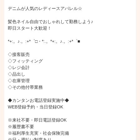
デニムが人気のレディースアパレル☆

髪色ネイル自由でおしゃれして勤務しよう♪

即日スタート大歓迎！

*+:。♪.。:+*゜□・*:.。*+:。♪.。:+*゜■

◇接客販売

◇フィッティング

◇レジ会計

◇品出し

◇在庫管理

◇その他付帯業務

◆カンタンお電話登録実施中◆

WEB登録予約・当日登録OK

※来社不要・即日電話登録OK

※履歴書不要

※福利厚生充実・社会保険完備

※日・週払い制度あり
