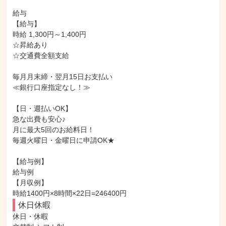
給与

【給与】

時給 1,300円～1,400円

☆昇給あり

☆交通費全額支給

毎月月末締・翌月15日お支払い

≪銀行口座指定なし！≫

【日・週払いOK】

急な出費も安心♪

月に最大5回のお給料日！

毎週火曜日・金曜日に申請OK★

【給与例】

給与例

【月収例】

時給1400円×8時間×22日=246400円
休日休暇
休日・休暇
