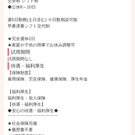
交替制 シフト制

◆公休8～10日

週5日勤務(土日含む) ※日数相談可能

早番遅番シフト交代制

★完全週休2日

★家庭や子供の用事でお休み調整可
試用期間
試用期間なし
待遇・福利厚生
【保険制度】

雇用保険、労災保険、健康保険、厚生年金

【福利厚生】

福利厚生・加入保険

【待遇・福利厚生】

◆安心の待遇・福利厚生◆

￣￣￣￣￣￣￣￣￣￣￣￣

★社会保険完備

★履歴書不要
