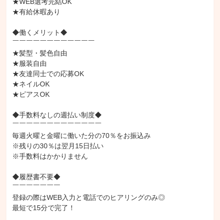
★WEB選考完結OK

★有給休暇あり

◆働くメリット◆

￣￣￣￣￣￣￣￣￣￣￣￣

★髪型・髪色自由

★服装自由

★友達同士での応募OK

★ネイルOK

★ピアスOK

◆手数料なしの週払い制度◆

￣￣￣￣￣￣￣￣￣￣￣￣￣

毎週火曜と金曜に働いた分の70％をお振込み

※残りの30％は翌月15日払い

※手数料はかかりません

◆履歴書不要◆

￣￣￣￣￣￣￣

登録の際はWEB入力と電話でのヒアリングのみ◎

最短で15分で完了！
