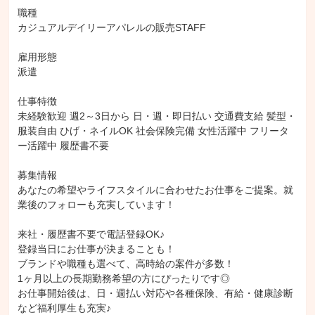
職種

カジュアルデイリーアパレルの販売STAFF

雇用形態

派遣

仕事特徴

未経験歓迎 週2～3日から 日・週・即日払い 交通費支給 髪型・
服装自由 ひげ・ネイルOK 社会保険完備 女性活躍中 フリータ
ー活躍中 履歴書不要

募集情報

あなたの希望やライフスタイルに合わせたお仕事をご提案。就
業後のフォローも充実しています！

来社・履歴書不要で電話登録OK♪

登録当日にお仕事が決まることも！

ブランドや職種も選べて、高時給の案件が多数！

1ヶ月以上の長期勤務希望の方にぴったりです◎

お仕事開始後は、日・週払い対応や各種保険、有給・健康診断
など福利厚生も充実♪
