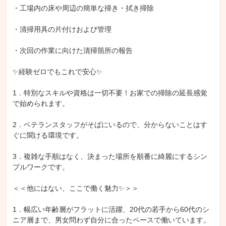
・工場内の床や周辺の簡単な掃き・拭き掃除

・清掃用具の片付けおよび管理

・次回の作業に向けた清掃箇所の報告

✨経験ゼロでもこれで安心✨

1．特別なスキルや資格は一切不要！お家での掃除の延長感覚
で始められます。

2．ベテランスタッフがそばにいるので、分からないことはす
ぐに聞ける環境です。

3．複雑な手順はなく、決まった場所を順番に綺麗にするシン
プルワークです。

＜＜他にはない、ここで働く魅力✨＞＞

1．幅広い年齢層がフラットに活躍、20代の若手から60代のシ
ニア層まで、男女問わず自分に合ったペースで働いています。
