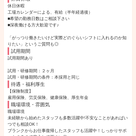
休日休暇

工場カレンダーによる、有給（半年経過後）

■希望の勤務日数はご相談下さい

■深夜働ける方大歓迎です♪

「がっつり働きたいけど実際どのぐらいシフトに入れるのか知
りたい」というご質問も◎
試用期間
試用期間あり

試用・研修期間：２ヶ月

待遇・福利厚生
【保険制度】

雇用保険、労災保険、健康保険、厚生年金
職場環境・雰囲気
職場環境

未経験から始めたスタッフも多数活躍中!不安なことがあればい
つでも相談OK！

ブランクからお仕事復帰したスタッフも活躍中！しっかりサポ