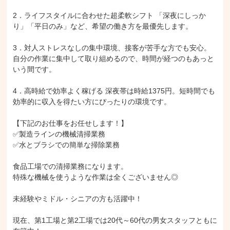
2．ライフスタイルに合わせた超柔軟シフト 「深夜にしっか
り」「平日のみ」など、希望の働き方を最優先します。

3．対人ストレスなしの集中環境、接客が苦手な方でも安心。
自分の作業に集中して取り組めるので、時間が経つのもあっと
いう間です。

4．高時給で効率よく稼げる 深夜帯は時給1375円。短時間でも
効率的に収入を得たい方にぴったりの環境です。

【下記のお仕事をお任せします！】

✅製造ラインの機械清掃業務

✅水とブラシでの簡単な掃除業務

食品工場での清掃業務になります。

特殊な機械を使うような作業は全くございません◎

未経験やミドル・シニアの方も活躍中！

現在、第1工場と第2工場では20代～60代の男女スタッフともに