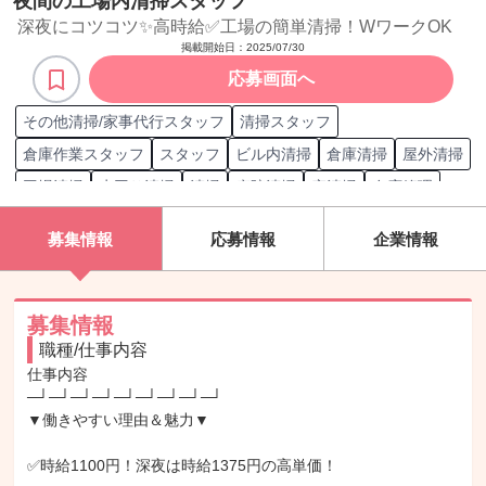
夜間の工場内清掃スタッフ
深夜にコツコツ✨高時給✅工場の簡単清掃！WワークOK
掲載開始日：
2025/07/30
応募画面へ
その他清掃/家事代行スタッフ
清掃スタッフ
倉庫作業スタッフ
スタッフ
ビル内清掃
倉庫清掃
屋外清掃
工場清掃
水回り清掃
清掃
病院清掃
窓清掃
在庫管理
普通倉庫
棚卸
梱包/包装
清掃用品
商業施設清掃
募集情報
応募情報
企業情報
オフィスビル清掃
募集情報
職種/仕事内容
仕事内容

─┘─┘─┘─┘─┘─┘─┘─┘─┘

▼働きやすい理由＆魅力▼

✅時給1100円！深夜は時給1375円の高単価！
