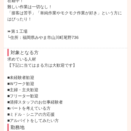
在籍中！

難しい作業は一切なし！

「接客は苦手」「単純作業やモクモク作業が好き」という方に
はぴったり！

⏩第１工場

└住所：福岡県みやま市山川町尾野736
対象となる方
求めている人材

【下記に当てはまる方は大歓迎です】

■未経験者歓迎

■Ｗワーク歓迎

■主婦・主夫歓迎

■フリーター歓迎

■清掃スタッフのお仕事経験者

■パートを考えている方

■ミドル・シニアの方応援

■アルバイトをしてみたい方
勤務地