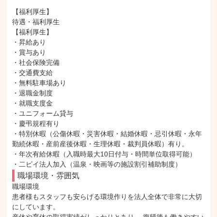
【福利厚生】

待遇・福利厚生

【福利厚生】

・昇給あり

・賞与あり

・社会保険完備

・交通費支給

・無料駐車場あり

・退職金制度

・就職支度金

・ユニフォーム貸与

・慶弔規程有り

・特別休暇（公傷休暇・災害休暇・結婚休暇・忌引休暇・永年
勤続休暇・産前産後休暇・生理休暇・裁判員休暇）有り。

・年次有給休暇（入職時最大10日付与・時間単位取得可能）

・二ピイ法人加入（温泉・映画等の施設割引補助制度）
職場環境・雰囲気
職場環境

患者様もスタッフも安らげる環境作りを法人全体で非常に大切
にしています。
