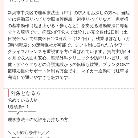
新潟市中央区で理学療法士（PT）の求人をお探しの方へ。当院
では運動器リハビリや脳血管疾患、術後リハビリなど、患者様
の基本動作（起き上がる・歩くなど）を支える運動療法に専念
できる環境です。病院のPT求人では珍しい完全週休2日制（土
日祝休み）で年間休日120日以上（122日）。残業ほぼなし（月
5時間程度）の定時退社が可能で、シフト制に疲れた方やワー
クライフバランスを重視する方に選ばれています。賞与実績4.4
ヶ月で収入面も安心。整形外科クリニックや訪問リハビリ、老
健・デイケアなどの介護施設からの転職も歓迎。ブランクOKで
復職応援のサポート体制も万全です。マイカー通勤可（駐車場
完備）で通いやすさも魅力です。
対象となる方
求めている人材

❗必須条件❗

￣￣V￣￣￣￣

理学療法士の免許をお持ちの方。

＼＼✨歓迎条件✨／／
