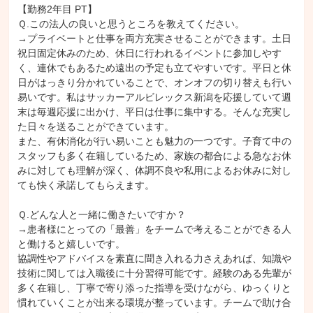
【勤務2年目 PT】

Ｑ.この法人の良いと思うところを教えてください。

→プライベートと仕事を両方充実させることができます。土日
祝日固定休みのため、休日に行われるイベントに参加しやす
く、連休でもあるため遠出の予定も立てやすいです。平日と休
日がはっきり分かれていることで、オンオフの切り替えも行い
易いです。私はサッカーアルビレックス新潟を応援していて週
末は毎週応援に出かけ、平日は仕事に集中する。そんな充実し
た日々を送ることができています。

また、有休消化が行い易いことも魅力の一つです。子育て中の
スタッフも多く在籍しているため、家族の都合による急なお休
みに対しても理解が深く、体調不良や私用によるお休みに対し
ても快く承諾してもらえます。

Ｑ.どんな人と一緒に働きたいですか？

→患者様にとっての「最善」をチームで考えることができる人
と働けると嬉しいです。

協調性やアドバイスを素直に聞き入れる力さえあれば、知識や
技術に関しては入職後に十分習得可能です。経験のある先輩が
多く在籍し、丁寧で寄り添った指導を受けながら、ゆっくりと
慣れていくことが出来る環境が整っています。チームで助け合