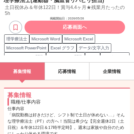
理学療法士(運動器・脳血管リハビリ担当)
土日祝休み＆年休122日！賞与4.4ヶ月★残業月たったの
5h
掲載開始日：
2026/05/26
応募画面へ
理学療法士
Microsoft Word
Microsoft Excel
Microsoft PowerPoint
Excel グラフ
データ/文字入力
Excel MIN/MAX関数
Excel COUNT関数
Zoom
データベース
Microsoft Outlook
作業療法士
理学療法士
言語聴覚士
募集情報
応募情報
企業情報
訪問専門作業療法士
運動器認定理学療法士
運動器理学療法
介護予防認定理学療法士
運動療法
病院
術後リハビリ
高齢者リハビリ
リハビリ
言語障害サポート
募集情報
職種/仕事内容
聴覚障害サポート
嚥下障害サポート
リハビリ施設作業療法
仕事内容

「病院勤務は好きだけど、シフト制で土日が休めない…」そん
な理学療法士（PT）の方へ！当院は希少な【完全週休2日（土
日祝）＆年休122日＆17時半定時】。週末は家族や自分のため
にしっかり休める環境です。
