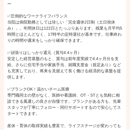
ー

✅圧倒的なワークライフバランス

当院は病院勤務としては珍しい「完全週休2日制（土日祝休
み）」。年間休日は122日とたっぷりあります。残業も月平均5
時間とほとんどなく、17時半の定時退社が基本です。仕事終わ
りの時間や週末をしっかり確保できます。

✅頑張りはしっかり還元（賞与4.4ヶ月）

安定した経営基盤のもと、賞与は前年度実績で4.4ヶ月分を支
給。さらに住宅手当や家族手当、就職支度金（規定あり）など
も充実しており、将来を見据えて長く働ける経済的な基盤を提
供します。

✅ブランクOK！温かいチーム医療

専門職同士の壁がなく、医師や看護師、OT・STとも気軽に相
談できる風通しの良さが自慢です。ブランクがある方も、先輩
スタッフが丁寧にフォロー・同行サポートするので安心してス
タートできます。

産休・育休の取得実績も豊富で、ライフステージが変わっても