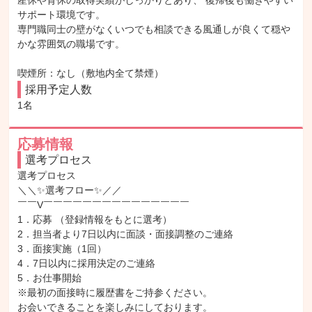
産休や育休の取得実績がしっかりとあり、 復帰後も働きやすい
サポート環境です。

専門職同士の壁がなくいつでも相談できる風通しが良くて穏や
かな雰囲気の職場です。

喫煙所：なし（敷地内全て禁煙）
採用予定人数
1名
応募情報
選考プロセス
選考プロセス

＼＼✨選考フロー✨／／

￣￣V￣￣￣￣￣￣￣￣￣￣￣￣￣￣￣

1．応募 （登録情報をもとに選考）

2．担当者より7日以内に面談・面接調整のご連絡

3．面接実施（1回）

4．7日以内に採用決定のご連絡

5．お仕事開始

※最初の面接時に履歴書をご持参ください。

お会いできることを楽しみにしております。
