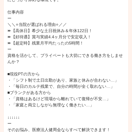
仕事内容

ー

＼＼⭐当院が選ばれる理由⭐／／

⏩【高休日】希少な土日祝休み＆年休122日！

⏩【好待遇】賞与実績4.4ヶ月分で安定収入！

⏩【超定時】残業月平均たったの5時間！

ー

資格を活かして、プライベートも大切にできる働き方をしませ
んか？

■現役PTの方から

・「シフト制で土日出勤があり、家族と休みが合わない…」

・「毎日のカルテ残業で、自分の時間が全く取れない…」

■ブランクがある方から

・「資格はあるけど現場から離れていて復帰が不安…」

・「家庭と両立しながら無理なく働きたい…」

↓↓↓↓↓↓

ー

そのお悩み、医療法人健周会ならすべて解決できます！
