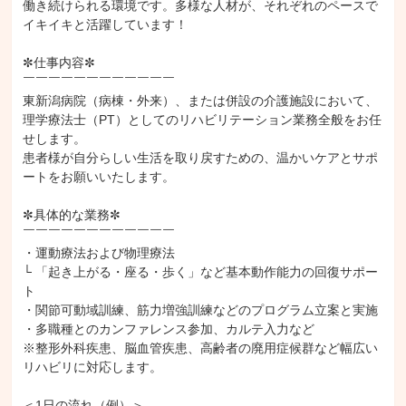
働き続けられる環境です。多様な人材が、それぞれのペースで
イキイキと活躍しています！

✼仕事内容✼

￣￣￣￣￣￣￣￣￣￣￣￣

東新潟病院（病棟・外来）、または併設の介護施設において、
理学療法士（PT）としてのリハビリテーション業務全般をお任
せします。

患者様が自分らしい生活を取り戻すための、温かいケアとサポ
ートをお願いいたします。

✼具体的な業務✼

￣￣￣￣￣￣￣￣￣￣￣￣

・運動療法および物理療法

└ 「起き上がる・座る・歩く」など基本動作能力の回復サポー
ト

・関節可動域訓練、筋力増強訓練などのプログラム立案と実施

・多職種とのカンファレンス参加、カルテ入力など

※整形外科疾患、脳血管疾患、高齢者の廃用症候群など幅広い
リハビリに対応します。

＜1日の流れ（例）＞
