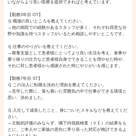
いながらより良い医療を提供できればと考えています。

【勤務3年目 OT】

Ｑ.職場の良いところを教えてください。

→他の病院での経験があるスタッフが多く、それぞれ得意な分
野や知識を持つスタッフがいるため相談しやすいところです。

Ｑ.仕事のやりがいを教えてください。

→療養支援として患者様にとってより良い生活を考え、食事や
乗り移りの仕方など患者様自身でできることを増やせた時や、
それに対し患者様から感謝された時にやりがいを感じます。

【勤務7年目 ST】

Ｑ.この法人に転職を決めた理由を教えてください。

→見学した際に、落ち着いた雰囲気の中で仕事ができる環境と
思い、決めました。

Ｑ.入社して成長したこと、身についたスキルなどを教えてくだ
さい。

→主観的評価のみならず、嚥下内視鏡検査（ＶＥ）の結果をも
とに、ご本人やご家族の意向に寄り添った対応が検討できるよ
うになりました。
