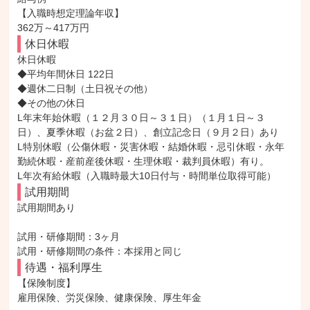
【入職時想定理論年収】

362万～417万円
休日休暇
休日休暇

◆平均年間休日 122日

◆週休二日制（土日祝その他）

◆その他の休日

L年末年始休暇（１２月３０日～３１日）（１月１日～３
日）、夏季休暇（お盆２日）、創立記念日（９月２日）あり

L特別休暇（公傷休暇・災害休暇・結婚休暇・忌引休暇・永年
勤続休暇・産前産後休暇・生理休暇・裁判員休暇）有り。

L年次有給休暇（入職時最大10日付与・時間単位取得可能）
試用期間
試用期間あり

試用・研修期間：3ヶ月

待遇・福利厚生
【保険制度】

雇用保険、労災保険、健康保険、厚生年金
