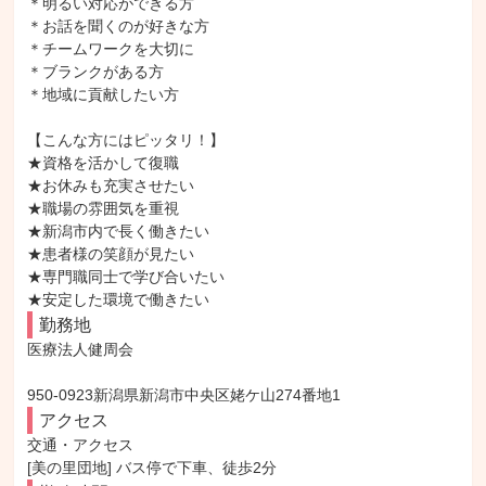
＊明るい対応ができる方

＊お話を聞くのが好きな方

＊チームワークを大切に

＊ブランクがある方

＊地域に貢献したい方

【こんな方にはピッタリ！】

★資格を活かして復職

★お休みも充実させたい

★職場の雰囲気を重視

★新潟市内で長く働きたい

★患者様の笑顔が見たい

★専門職同士で学び合いたい

★安定した環境で働きたい
勤務地
医療法人健周会

950-0923新潟県新潟市中央区姥ケ山274番地1
アクセス
交通・アクセス

[美の里団地] バス停で下車、徒歩2分