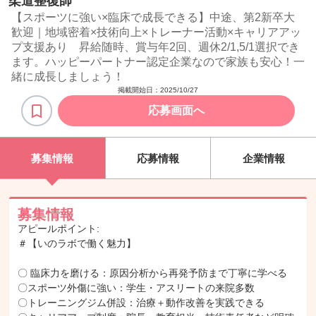
柔道整復師
【スポーツに強い×臨床で成長できる】中途、第2新卒大
歓迎｜地域密着×技術向上×トレーナー活動×キャリアアッ
プ支援あり 昇給随時、賞与年2回、週休2/1,5/1選択でき
ます。ハッピーパートナー認定企業なので家族も安心！一
緒に成長しましょう！
掲載開始日：
2025/10/27
応募画面へ
募集情報
応募情報
企業情報
募集情報
アピールポイント:
＃【いのラボで働く魅力】
〇 臨床力を磨ける：原因分析から再発予防まで丁寧に学べる
〇スポーツ外傷に強い：学生・アスリートの来院多数
〇トレーニングジム併設：治療＋動作改善を実践できる