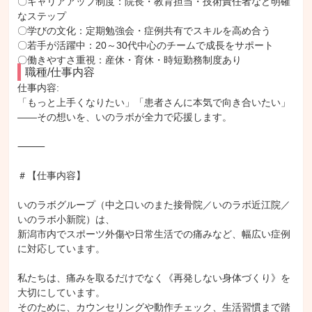
〇キャリアアップ制度：院長・教育担当・技術責任者など明確
なステップ
〇学びの文化：定期勉強会・症例共有でスキルを高め合う
〇若手が活躍中：20～30代中心のチームで成長をサポート
〇働きやすさ重視：産休・育休・時短勤務制度あり
職種/仕事内容
仕事内容: 

「もっと上手くなりたい」「患者さんに本気で向き合いたい」

――その想いを、いのラボが全力で応援します。

⸻

＃【仕事内容】

いのラボグループ（中之口いのまた接骨院／いのラボ近江院／
いのラボ小新院）は、

新潟市内でスポーツ外傷や日常生活での痛みなど、幅広い症例
に対応しています。

私たちは、痛みを取るだけでなく《再発しない身体づくり》を
大切にしています。

そのために、カウンセリングや動作チェック、生活習慣まで踏