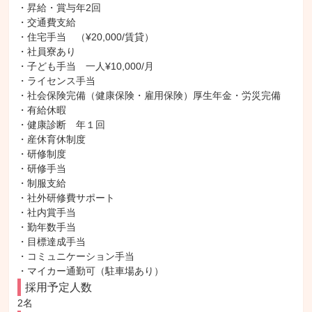
・昇給・賞与年2回

・交通費支給

・住宅手当　（¥20,000/賃貸）

・社員寮あり

・子ども手当　一人¥10,000/月

・ライセンス手当

・社会保険完備（健康保険・雇用保険）厚生年金・労災完備

・有給休暇

・健康診断　年１回

・産休育休制度

・研修制度

・研修手当

・制服支給

・社外研修費サポート

・社内賞手当

・勤年数手当

・目標達成手当

・コミュニケーション手当

・マイカー通勤可（駐車場あり）
採用予定人数
2名