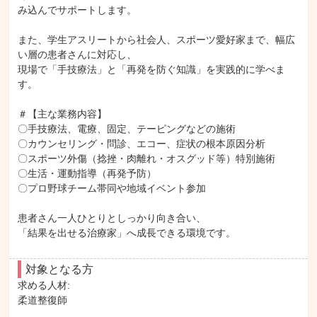
み込んでサポートします。

また、学生アスリートから社会人、スポーツ愛好家まで、幅広
い層の患者さんに対応し、

現場で「手技療法」と「再発を防ぐ知識」を実践的に学べま
す。

＃【主な業務内容】

〇手技療法、電療、固定、テーピングなどの施術

〇カウンセリング・問診、エコー、症状の根本原因分析

〇スポーツ外傷（捻挫・肉離れ・オスグッド等）特別施術

〇生活・運動指導（再発予防）

〇プロ野球チーム帯同や地域イベント参加

患者さん一人ひとりとしっかり向き合い、

「結果を出せる治療家」へ成長できる環境です。
対象となる方
求める人材: 

柔道整復師
