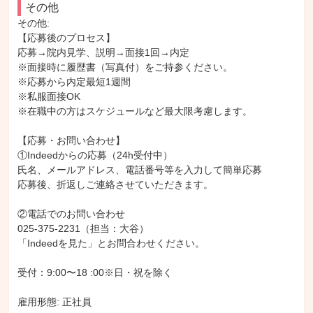
その他
その他: 

【応募後のプロセス】

応募→院内見学、説明→面接1回→内定

※面接時に履歴書（写真付）をご持参ください。

※応募から内定最短1週間

※私服面接OK

※在職中の方はスケジュールなど最大限考慮します。

【応募・お問い合わせ】

①Indeedからの応募（24h受付中）

氏名、メールアドレス、電話番号等を入力して簡単応募

応募後、折返しご連絡させていただきます。

②電話でのお問い合わせ

025-375-2231（担当：大谷）

「Indeedを見た」とお問合わせください。

受付：9:00〜18 :00※日・祝を除く

雇用形態: 正社員
