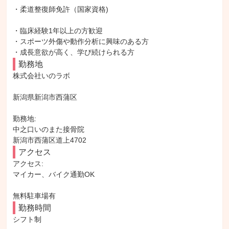
・柔道整復師免許（国家資格)

・臨床経験1年以上の方歓迎

・スポーツ外傷や動作分析に興味のある方

・成長意欲が高く、学び続けられる方
勤務地
株式会社いのラボ

新潟県新潟市西蒲区

勤務地: 

中之口いのまた接骨院

新潟市西蒲区道上4702
アクセス
アクセス: 

マイカー、バイク通勤OK

無料駐車場有
勤務時間
シフト制
