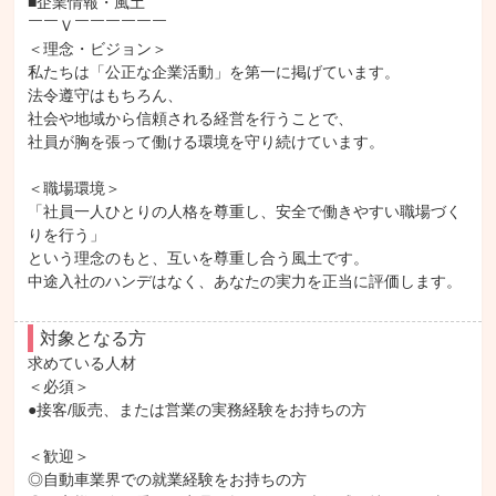
■企業情報・風土

￣￣Ｖ￣￣￣￣￣￣

＜理念・ビジョン＞

私たちは「公正な企業活動」を第一に掲げています。

法令遵守はもちろん、

社会や地域から信頼される経営を行うことで、

社員が胸を張って働ける環境を守り続けています。

＜職場環境＞

「社員一人ひとりの人格を尊重し、安全で働きやすい職場づく
りを行う」

という理念のもと、互いを尊重し合う風土です。

中途入社のハンデはなく、あなたの実力を正当に評価します。
対象となる方
求めている人材

＜必須＞

●接客/販売、または営業の実務経験をお持ちの方

＜歓迎＞

◎自動車業界での就業経験をお持ちの方
