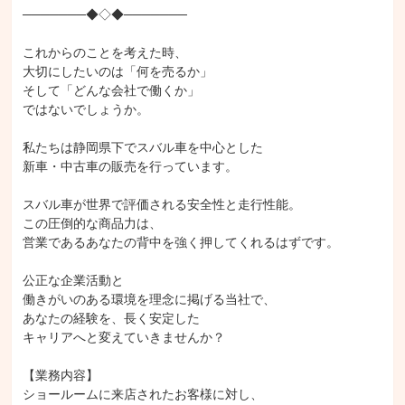
───────◆◇◆───────

クロージング
アップセル
提案書作成
クロスセル
訪問営業
代理店向け営業
リード創出/アポ獲得
直販営業
これからのことを考えた時、

カウンターセールス/来店型営業
自動車/輸送機器営業
商談
大切にしたいのは「何を売るか」

そして「どんな会社で働くか」

ではないでしょうか。

私たちは静岡県下でスバル車を中心とした

新車・中古車の販売を行っています。

スバル車が世界で評価される安全性と走行性能。

この圧倒的な商品力は、

営業であるあなたの背中を強く押してくれるはずです。

公正な企業活動と

働きがいのある環境を理念に掲げる当社で、

あなたの経験を、長く安定した

キャリアへと変えていきませんか？

【業務内容】

ショールームに来店されたお客様に対し、
