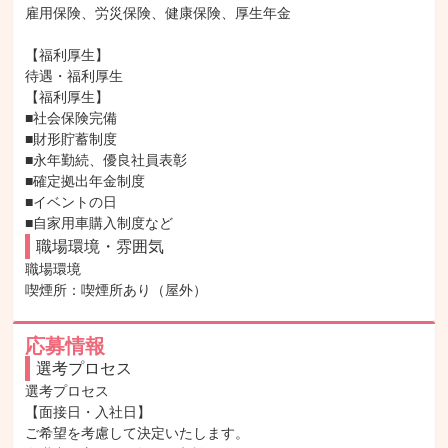
雇用保険、労災保険、健康保険、厚生年金

【福利厚生】

待遇・福利厚生

【福利厚生】

■社会保険完備

■財形貯蓄制度

■永年勤続、優良社員表彰

■確定拠出年金制度

■イベントの日

■自家用車購入制度など
職場環境・雰囲気
職場環境

喫煙所：喫煙所あり（屋外）
応募情報
選考プロセス
選考プロセス

【面接日・入社日】

ご希望を考慮して決定いたします。
