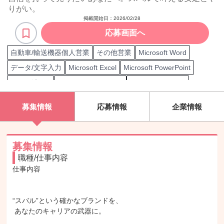
りがい。
掲載開始日：
2026/02/28
応募画面へ
自動車/輸送機器個人営業
その他営業
Microsoft Word
データ/文字入力
Microsoft Excel
Microsoft PowerPoint
Excel グラフ
Google Spreadsheet
Microsoft Outlook
Microsoft Onedrive
Zoom
中型自動車
募集情報
応募情報
企業情報
普通自動車第一種運転免許
普通自動車第一種運転免許（AT限定）
MOS Word一般
MOS Word上級
MOS Excel一般
自動車整備士
募集情報
職種/仕事内容
2級自動車整備士
3級自動車整備士
中古自動車査定士
仕事内容

準中型自動車第一種運転免許
中型自動車第一種運転免許（8t限定）
自動車検査員
自動車
“スバル”という確かなブランドを、

販売
営業
接客
自動車/輸送機械
自動車/輸送機器
 あなたのキャリアの武器に。

ルート営業
インサイドセールス/電話営業
市場調査