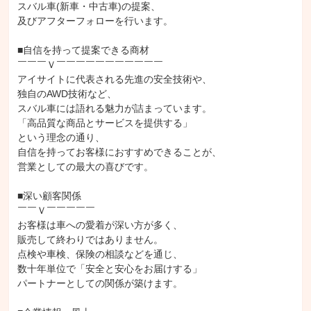
スバル車(新車・中古車)の提案、

及びアフターフォローを行います。

■自信を持って提案できる商材

￣￣￣Ｖ￣￣￣￣￣￣￣￣￣￣￣

アイサイトに代表される先進の安全技術や、

独自のAWD技術など、

スバル車には語れる魅力が詰まっています。

「高品質な商品とサービスを提供する」

という理念の通り、

自信を持ってお客様におすすめできることが、

営業としての最大の喜びです。

■深い顧客関係

￣￣Ｖ￣￣￣￣￣

お客様は車への愛着が深い方が多く、

販売して終わりではありません。

点検や車検、保険の相談などを通じ、

数十年単位で「安全と安心をお届けする」

パートナーとしての関係が築けます。
