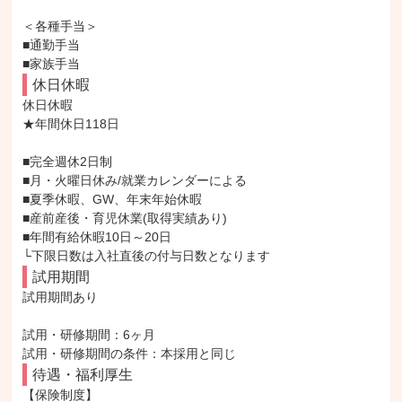
＜各種手当＞

■通勤手当

■家族手当
休日休暇
休日休暇

★年間休日118日

■完全週休2日制

■月・火曜日休み/就業カレンダーによる

■夏季休暇、GW、年末年始休暇

■産前産後・育児休業(取得実績あり)

■年間有給休暇10日～20日

└下限日数は入社直後の付与日数となります
試用期間
試用期間あり

試用・研修期間：6ヶ月

待遇・福利厚生
【保険制度】
