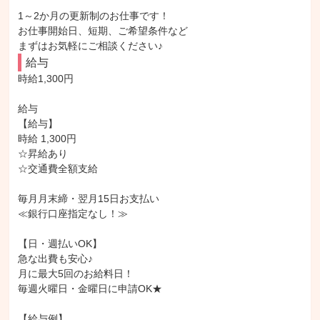
1～2か月の更新制のお仕事です！

お仕事開始日、短期、ご希望条件など

まずはお気軽にご相談ください♪
給与
時給1,300円

給与

【給与】

時給 1,300円

☆昇給あり

☆交通費全額支給

毎月月末締・翌月15日お支払い

≪銀行口座指定なし！≫

【日・週払いOK】

急な出費も安心♪

月に最大5回のお給料日！

毎週火曜日・金曜日に申請OK★

【給与例】
