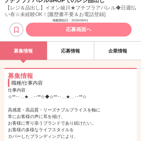
プチプラアパレルSHOPでのレジ品出し
【レジ＆品出し】イオン綾川★プチプラアパレル◆日週払
い有☆未経験OK！[履歴書不要＆お電話登録]
掲載開始日：
2026/08/01
応募画面へ
募集情報
応募情報
企業情報
募集情報
職種/仕事内容
仕事内容

☆**‥…★…‥**☆◆☆**‥…★…‥**☆

高感度・高品質・リーズナブルプライスを軸に

常にお客様の声に耳を傾け、

お客様に寄り添うブランドであり続けたい。

お客様の多様なライフスタイルを

カバーしたブランディングにより、
