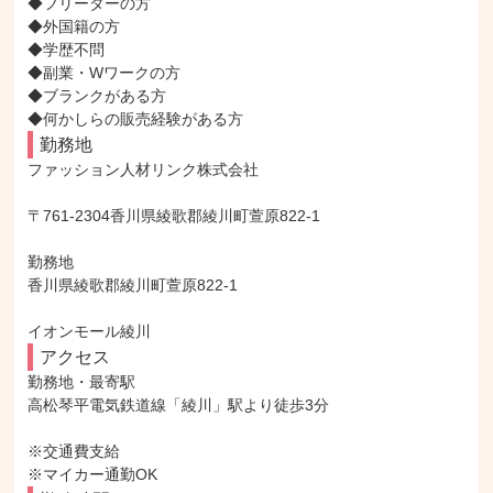
◆フリーターの方

◆外国籍の方

◆学歴不問

◆副業・Wワークの方

◆ブランクがある方

◆何かしらの販売経験がある方
勤務地
ファッション人材リンク株式会社

〒761-2304香川県綾歌郡綾川町萱原822-1

勤務地

香川県綾歌郡綾川町萱原822-1

イオンモール綾川
アクセス
勤務地・最寄駅

高松琴平電気鉄道線「綾川」駅より徒歩3分

※交通費支給

※マイカー通勤OK