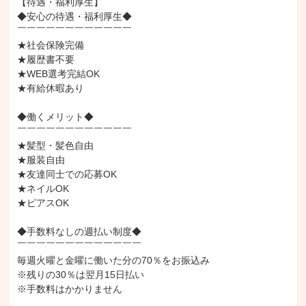
【待遇・福利厚生】

◆安心の待遇・福利厚生◆

￣￣￣￣￣￣￣￣￣￣￣￣

★社会保険完備

★履歴書不要

★WEB選考完結OK

★有給休暇あり

◆働くメリット◆

￣￣￣￣￣￣￣￣￣￣￣￣

★髪型・髪色自由

★服装自由

★友達同士での応募OK

★ネイルOK

★ピアスOK

◆手数料なしの週払い制度◆

￣￣￣￣￣￣￣￣￣￣￣￣￣

毎週火曜と金曜に働いた分の70％をお振込み

※残りの30％は翌月15日払い

※手数料はかかりません
