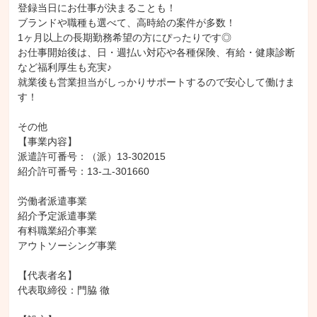
登録当日にお仕事が決まることも！

ブランドや職種も選べて、高時給の案件が多数！

1ヶ月以上の長期勤務希望の方にぴったりです◎

お仕事開始後は、日・週払い対応や各種保険、有給・健康診断
など福利厚生も充実♪

就業後も営業担当がしっかりサポートするので安心して働けま
す！

その他

【事業内容】

派遣許可番号：（派）13-302015

紹介許可番号：13-ユ-301660

労働者派遣事業

紹介予定派遣事業

有料職業紹介事業

アウトソーシング事業

【代表者名】

代表取締役：門脇 徹
