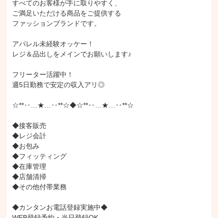
すべてのお客様が手に取りやすく、

ご満足いただける商品をご提供する

ファッションブランドです。

アパレル未経験オッケー！

レジ＆品出しをメインでお願いします♪

フリーター活躍中！

週5日勤務で安定の収入アリ◎

☆**‥…★…‥**☆◆☆**‥…★…‥**☆

◆接客販売

◆レジ会計

◆お包み

◆フィッティング

◆在庫管理

◆店舗清掃

◆その他付帯業務

◆カンタンお電話登録実施中◆

WEB登録予約・当日登録OK
