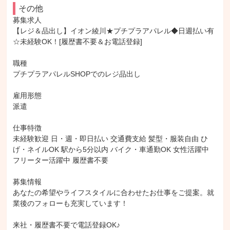
その他
募集求人

【レジ＆品出し】イオン綾川★プチプラアパレル◆日週払い有
☆未経験OK！[履歴書不要＆お電話登録]

職種

プチプラアパレルSHOPでのレジ品出し

雇用形態

派遣

仕事特徴

未経験歓迎 日・週・即日払い 交通費支給 髪型・服装自由 ひ
げ・ネイルOK 駅から5分以内 バイク・車通勤OK 女性活躍中 
フリーター活躍中 履歴書不要

募集情報

あなたの希望やライフスタイルに合わせたお仕事をご提案。就
業後のフォローも充実しています！

来社・履歴書不要で電話登録OK♪
