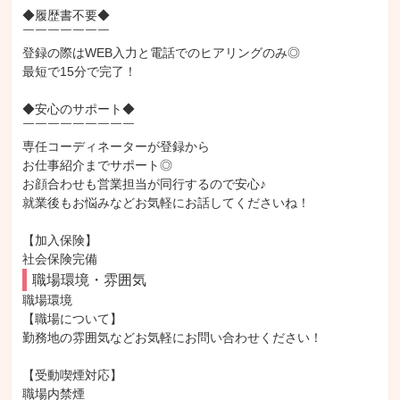
◆履歴書不要◆

￣￣￣￣￣￣￣

登録の際はWEB入力と電話でのヒアリングのみ◎

最短で15分で完了！

◆安心のサポート◆

￣￣￣￣￣￣￣￣￣

専任コーディネーターが登録から

お仕事紹介までサポート◎

お顔合わせも営業担当が同行するので安心♪

就業後もお悩みなどお気軽にお話してくださいね！

【加入保険】

社会保険完備
職場環境・雰囲気
職場環境

【職場について】

勤務地の雰囲気などお気軽にお問い合わせください！

【受動喫煙対応】

職場内禁煙