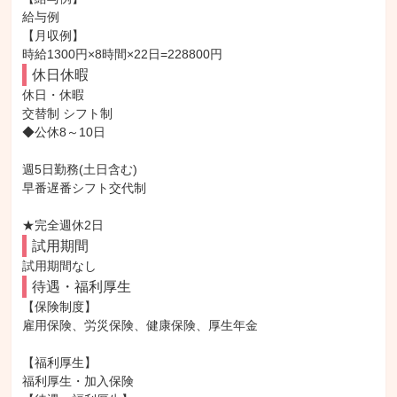
給与例

【月収例】

時給1300円×8時間×22日=228800円
休日休暇
休日・休暇

交替制 シフト制

◆公休8～10日

週5日勤務(土日含む)

早番遅番シフト交代制

★完全週休2日
試用期間
試用期間なし
待遇・福利厚生
【保険制度】

雇用保険、労災保険、健康保険、厚生年金

【福利厚生】

福利厚生・加入保険
