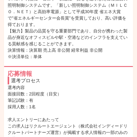
照明制御システムです。「新しい照明制御システム（ＭＩＬＣ
Ｏ．ＮＥＴ）と高効率電源」として平成30年度 省エネ大賞
で"省エネルギーセンター会長賞"を受賞しており、高い評価を
得ております。

【魅力】製品の品質を守る重要部門であり、自分が携わった製
品が身近なオフィスビルや駅・空港などのインフラを支えてい
る貢献感を感じることができます。

決算情報：決算期 売上高 非公開 経常利益 非公開

※決済単位：単体
応募情報
選考プロセス
選考内容

面接回数：2回程度（目安）

筆記試験：有

採用人数：1名

求人エントリーにあたって

この求人はリクルートエージェント（株式会社インディードリ
クルートパートナーズ運営）が掲載する求人情報の一部のみの