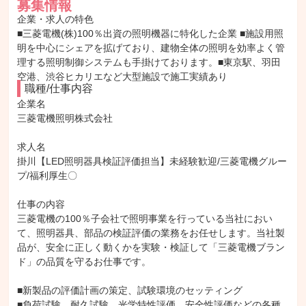
募集情報
企業・求人の特色
■三菱電機(株)100％出資の照明機器に特化した企業 ■施設用照
明を中心にシェアを拡げており、建物全体の照明を効率よく管
理する照明制御システムも手掛けております。■東京駅、羽田
空港、渋谷ヒカリエなど大型施設で施工実績あり
職種/仕事内容
企業名

三菱電機照明株式会社

求人名

掛川【LED照明器具検証評価担当】未経験歓迎/三菱電機グルー
プ/福利厚生〇

仕事の内容

三菱電機の100％子会社で照明事業を行っている当社におい
て、照明器具、部品の検証評価の業務をお任せします。当社製
品が、安全に正しく動くかを実験・検証して「三菱電機ブラン
ド」の品質を守るお仕事です。

■新製品の評価計画の策定、試験環境のセッティング

■負荷試験、耐久試験、光学特性評価、安全性評価などの各種