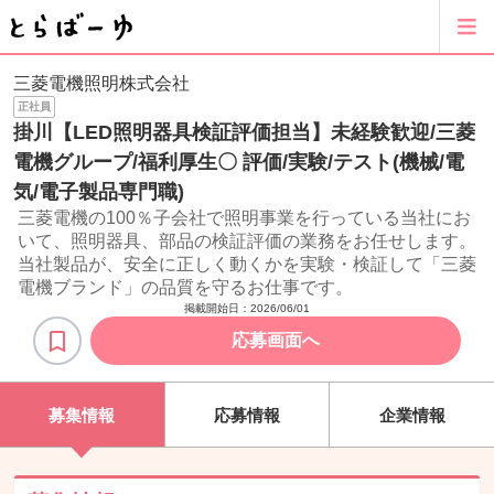
三菱電機照明株式会社
正社員
掛川【LED照明器具検証評価担当】未経験歓迎/三菱
電機グループ/福利厚生〇 評価/実験/テスト(機械/電
気/電子製品専門職)
三菱電機の100％子会社で照明事業を行っている当社にお
いて、照明器具、部品の検証評価の業務をお任せします。
当社製品が、安全に正しく動くかを実験・検証して「三菱
電機ブランド」の品質を守るお仕事です。
掲載開始日：
2026/06/01
応募画面へ
募集情報
応募情報
企業情報