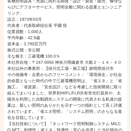
各種照明器具・光源に関わる開発・設計・製造・販売、修理な
らびにアフターサービス。照明全般に関わる提案とエンジニア
リング。

設立：1973年03月

代表者：代表取締役社長 平國 悟

従業員数：1,000人

平均年齢：42.9歳

資本金：3,790百万円

株式公開：非公開

主な株主：三菱電機 100.0％

本社所在地：〒247-0056 神奈川県鎌倉市 大船２－１４－４０

本社以外の事業所：【掛川北工場・南工場】静岡県掛川市

その他備考・企業からのフリーコメント：「環境保全」が社会
的命題となった時代の中で三菱電機照明は、「省エネ」と「省
施工」「省資源」「安全設計」などを考慮した技術開発に取り
組んでまいりました。世界初Hf/FL/FLR共有蛍光灯器具や、太
陽光を利用した自動調光システムの開発に代表される私達の提
案は、新しい照明のありかたを示す一つの指針として高く評価
されています。「省エネ照明」「システム照明」のさらなる進
化を目指しています。

【当社技術について】『ネットワーク照明制御システム MILC
O.NET』利便性・省エネ・快適性・安心を追求した当社独自の