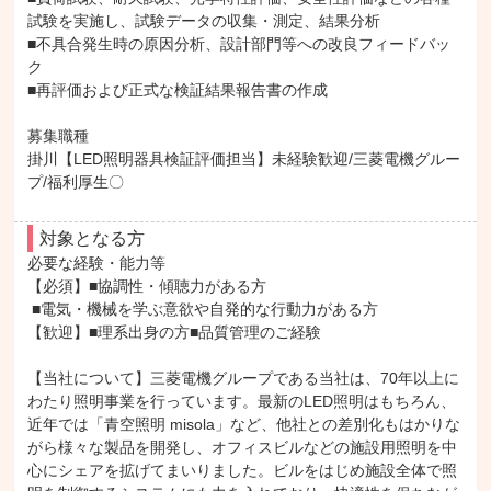
試験を実施し、試験データの収集・測定、結果分析

■不具合発生時の原因分析、設計部門等への改良フィードバッ
ク

■再評価および正式な検証結果報告書の作成

募集職種

掛川【LED照明器具検証評価担当】未経験歓迎/三菱電機グルー
プ/福利厚生〇
対象となる方
必要な経験・能力等

【必須】■協調性・傾聴力がある方

 ■電気・機械を学ぶ意欲や自発的な行動力がある方

【歓迎】■理系出身の方■品質管理のご経験

【当社について】三菱電機グループである当社は、70年以上に
わたり照明事業を行っています。最新のLED照明はもちろん、
近年では「青空照明 misola」など、他社との差別化もはかりな
がら様々な製品を開発し、オフィスビルなどの施設用照明を中
心にシェアを拡げてまいりました。ビルをはじめ施設全体で照