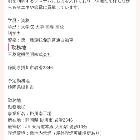
明を制御するシステムにも力を入れており、快適性を保ちなが
らも省エネや節電に貢献しています。

学歴・資格

学歴：大学院 大学 高専 高校

語学力：

資格：第一種運転免許普通自動車
勤務地
三菱電機照明株式会社

静岡県掛川市岩滑2346

予定勤務地

静岡県掛川市

勤務地

勤務地①

事業所名：掛川南工場

所在地：静岡県 掛川市 岩滑2346

最寄駅：JR 東海道本線 大船駅 徒歩10分

喫煙環境：敷地内禁煙（屋外喫煙可能場所あり）
