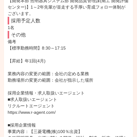
【開発本部 照明器具システム部 開発品質管理課(南工 開発評価
センター)】1～2年先輩が並走する手厚い育成フォロー体制が
ございます。
採用予定人数
1名
その他
備考

【標準勤務時間】8:30～17:15

【昇給】年1回(4月)

業務内容の変更の範囲：会社の定める業務

勤務場所の変更の範囲：会社が指示した場所

採用企業情報・求人取扱いエージェント

■求人取扱いエージェント

リクルートエージェント

https://www.r-agent.com/

■採用企業情報

事業内容：【三菱電機(株)100％出資】
