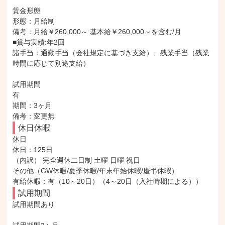
賃金形態

形態：月給制

備考：月給￥260,000～ 基本給￥260,000～を含む/月

■賞与実績:年2回

諸手当：通勤手当（会社規定に基づき支給）、残業手当（残業
時間に応じて別途支給）

試用期間

有

期間：3ヶ月

備考：変更無
休日休暇
休日

休日：125日

（内訳） 完全週休二日制 土曜 日曜 祝日

その他（GW休暇/夏季休暇/年末年始休暇/慶弔休暇）

有給休暇：有（10～20日）（4～20日（入社時期による））
試用期間
試用期間あり
