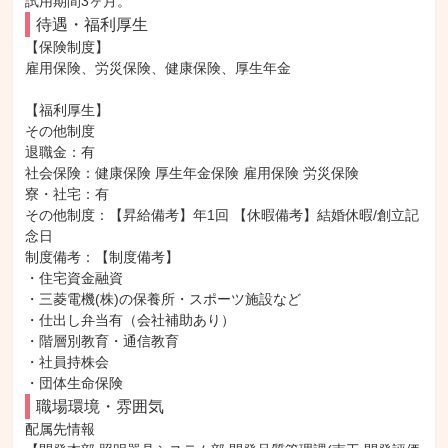
試用期間3ヶ月。
待遇・福利厚生
【保険制度】

雇用保険、労災保険、健康保険、厚生年金

【福利厚生】

その他制度

退職金：有

社会保険：健康保険 厚生年金保険 雇用保険 労災保険

寮・社宅：有

その他制度：【昇給備考】年1回 【休暇備考】結婚休暇/創立記
念日

制度備考：【制度備考】

・住宅資金融資

・三菱電機(株)の保養所・スポーツ施設など

・仕出し弁当有（会社補助あり）

・階層別教育・通信教育

・社員持株会

・団体生命保険
職場環境・雰囲気
配属先情報
