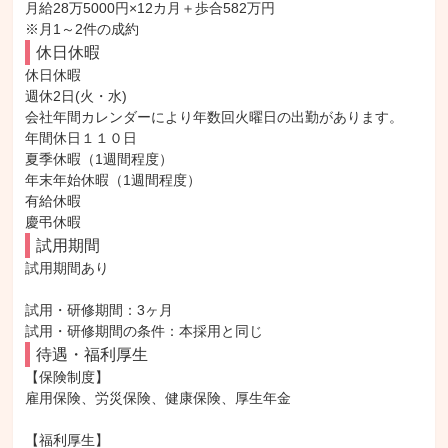
月給28万5000円×12カ月＋歩合582万円

※月1～2件の成約
休日休暇
休日休暇

週休2日(火・水)

会社年間カレンダーにより年数回火曜日の出勤があります。

年間休日１１０日

夏季休暇（1週間程度）

年末年始休暇（1週間程度）

有給休暇

慶弔休暇
試用期間
試用期間あり

試用・研修期間：3ヶ月

待遇・福利厚生
【保険制度】

雇用保険、労災保険、健康保険、厚生年金

【福利厚生】
