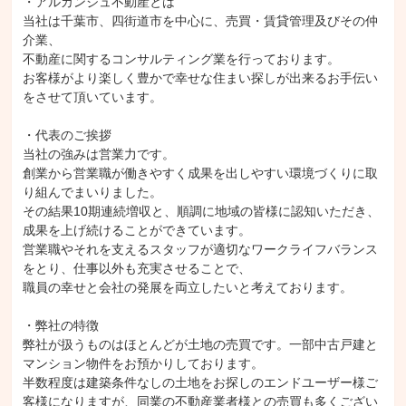
・アルカンジュ不動産とは

当社は千葉市、四街道市を中心に、売買・賃貸管理及びその仲
介業、

不動産に関するコンサルティング業を行っております。

お客様がより楽しく豊かで幸せな住まい探しが出来るお手伝い
をさせて頂いています。

・代表のご挨拶

当社の強みは営業力です。

創業から営業職が働きやすく成果を出しやすい環境づくりに取
り組んでまいりました。

その結果10期連続増収と、順調に地域の皆様に認知いただき、
成果を上げ続けることができています。

営業職やそれを支えるスタッフが適切なワークライフバランス
をとり、仕事以外も充実させることで、

職員の幸せと会社の発展を両立したいと考えております。

・弊社の特徴

弊社が扱うものはほとんどが土地の売買です。一部中古戸建と
マンション物件をお預かりしております。

半数程度は建築条件なしの土地をお探しのエンドユーザー様ご
客様になりますが、同業の不動産業者様との売買も多くござい