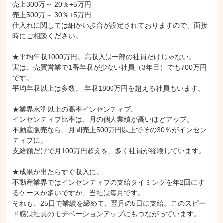
売上300万～ 20％+5万円

売上500万～ 30％+5万円

仕入れに関しては細かい歩合が設定されておりますので、面接
時にご相談ください。

★平均年収1000万円。高収入は一部の社員だけじゃない。

実は、売買営業で1番年収が少ない社員（3年目）でも700万円
です。

平均年収以上は多数。 年収1800万円を超える社員もいます。

★業界水準以上の高率インセンティブ。

インセンティブ比率は、月の個人業績が高いほどアップ。

不動産販売なら、月間売上500万円以上でその30％がインセン
ティブに。

支給額だけで月100万円超えを、多く社員が経験しています。

★成果が出たらすぐ収入に。

不動産業界ではインセンティブの支給タイミングを年2回にす
るケースが多いですが、当社は毎月です。

それも、25日で業績を締めて、翌月の5日に支給。このスピー
ド感は社員のモチベーションアップにもつながっています。
