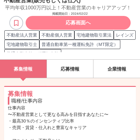
不動産営業(販売もしくは仕入)
平均年収1000万円以上！不動産営業のキャリアアップ！
掲載開始日：
2024/02/22
応募画面へ
不動産法人営業
不動産個人営業
宅地建物取引業法
レインズ
宅地建物取引士
普通自動車第一種運転免許（MT限定）
普通自動車第一種運転免許
普通自動車第一種運転免許（AT限定）
募集情報
応募情報
企業情報
公認不動産コンサルティングマスター
2級FP技能士
3級FP技能士
法人営業
不動産営業
訪問営業
募集情報
職種/仕事内容
仕事内容

〜不動産営業として更なる高みを目指すあなたに〜

・最高30％のインセンティブ比率

・売買・賃貸・仕入れと豊富なキャリア
