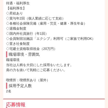
待遇・福利厚生

【福利厚生】

◇昇給あり

◇賞与年2回（個人業績に応じて支給）

◇各種社会保険完備（雇用・労災・健康・厚生年金）

◇退職金制度

◇国内外社員旅行（年1回）

◇会員制宿泊施設「エクシブ」利用可（ご家族で利用OK）

◇置き社食制度

◇宅建士資格取得祝金（20万円）
職場環境・雰囲気
職場環境

当社は人柄を大切にした採用をいたします。

肩の力を抜いて気軽にご応募ください。

喫煙所：喫煙所あり（屋外）
採用予定人数
2名
応募情報