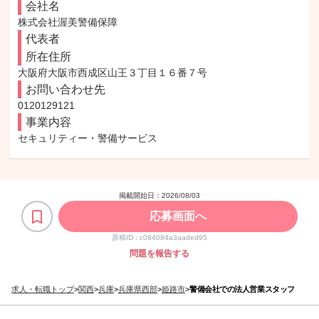
会社名
株式会社渥美警備保障
代表者
所在住所
大阪府大阪市西成区山王３丁目１６番７号
お問い合わせ先
0120129121
事業内容
セキュリティー・警備サービス
掲載開始日：
2026/08/03
応募画面へ
原稿ID :
c084084a3aaded95
問題を報告する
求人・転職トップ
>
関西
>
兵庫
>
兵庫県西部
>
姫路市
>
警備会社での法人営業スタッフ