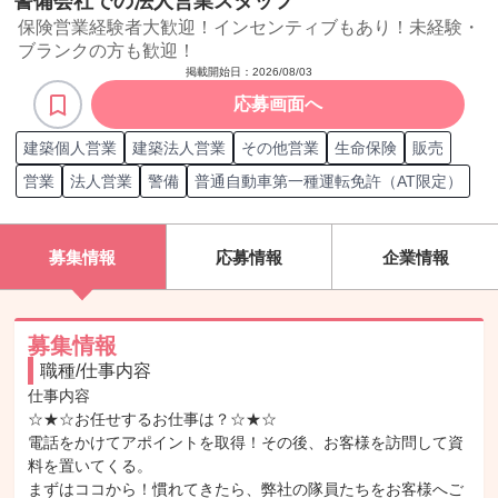
警備会社での法人営業スタッフ
保険営業経験者大歓迎！インセンティブもあり！未経験・
ブランクの方も歓迎！
掲載開始日：
2026/08/03
応募画面へ
建築個人営業
建築法人営業
その他営業
生命保険
販売
営業
法人営業
警備
普通自動車第一種運転免許（AT限定）
募集情報
応募情報
企業情報
募集情報
職種/仕事内容
仕事内容

☆★☆お任せするお仕事は？☆★☆

電話をかけてアポイントを取得！その後、お客様を訪問して資
料を置いてくる。

まずはココから！慣れてきたら、弊社の隊員たちをお客様へご