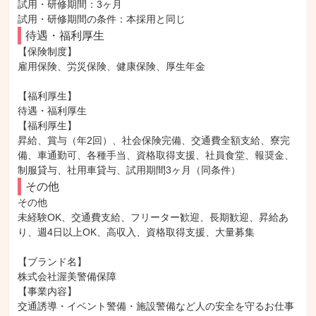
試用・研修期間：3ヶ月

待遇・福利厚生
【保険制度】

雇用保険、労災保険、健康保険、厚生年金

【福利厚生】

待遇・福利厚生

【福利厚生】

昇給、賞与（年2回）、社会保険完備、交通費全額支給、寮完
備、車通勤可、各種手当、資格取得支援、社員食堂、報奨金、
制服貸与、社用車貸与、試用期間3ヶ月（同条件）
その他
その他

未経験OK、交通費支給、フリーター歓迎、長期歓迎、昇給あ
り、週4日以上OK、高収入、資格取得支援、大量募集

【ブランド名】

株式会社渥美警備保障

【事業内容】

交通誘導・イベント警備・施設警備など人の安全を守るお仕事