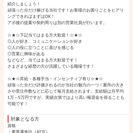
紹介しましょう！

頑張った分だけ稼げる当社です！お客様のお困りごとをヒアリ
ングできればまずはOK！

アポ後の提案や契約周りは別の営業社員が行います。

☆★☆下記当てはまる方大歓迎！☆★☆

◎人が好き、コミュニケーションが好き

◎人の役に立つことに喜びを感じる

◎営業に興味がある

などなど、当てはまる方大歓迎です！

さまざまな経歴の方が活躍している職場です！

☆★☆昇給・各種手当・インセンティブ有り☆★☆

頑張った分だけ評価されるのが当社の魅力の一つ！案件の大き
さや受注件数などに応じて毎月支給されます。支給額は月平均
1万～5万円ですが、実績次第ではより高い報奨金を得ることも
可能です！
対象となる方
資格

・要普通免許（AT可）
