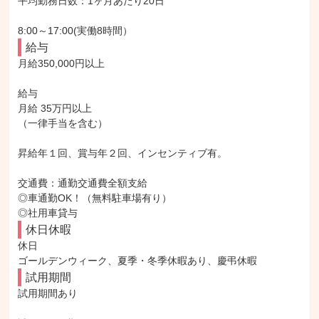
平均勤務日数：1ヶ月あたり20日

8:00～17:00(実働8時間）
給与
月給350,000円以上

給与

月給 35万円以上

（一律手当を含む）

昇給年１回、賞与年２回、インセンティブ有。

交通費：通勤交通費全額支給

◎車通勤OK！（無料駐車場有り）

◎社用車貸与
休日休暇
休日

ゴールデンウィーク、夏季・冬季休暇あり、慶弔休暇
試用期間
試用期間あり
