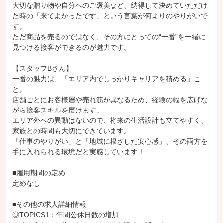
大切な贈り物や自分へのご褒美など、納得して決めていただけ
た時の「来てよかったです」という言葉が何よりのやりがいで
す。

ただ商品を売るのではなく、その方にとっての“一番”を一緒に
見つける接客ができるのが魅力です。

【スタッフBさん】

一番の魅力は、「エリア内でしっかりキャリアを積める」こ
と。

店舗ごとにお客様層や売れ筋が異なるため、経験の幅を広げな
がら接客スキルを磨けます。

エリア外への異動はないので、将来の生活設計も立てやすく、
家族との時間も大切にできています。

「仕事のやりがい」と「地域に根ざした安心感」、その両方を
手に入れられる環境だと実感しています！

■雇用期間の定め

定めなし

■その他の求人詳細情報

◎TOPICS1：年間公休日数の増加
