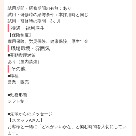
試用期間・研修期間の有無：あり

試用・研修時の給与条件：本採用時と同じ

試用・研修時の期間：3ヶ月
待遇・福利厚生
【保険制度】

雇用保険、労災保険、健康保険、厚生年金
職場環境・雰囲気
■受動喫煙対策

あり（屋内禁煙）
その他
■職種

営業・販売

■勤務形態

シフト制

■先輩からのメッセージ

【スタッフAさん】

お客様と一緒に「どれがいいかな」と悩む時間を大切にしてい
ます。
