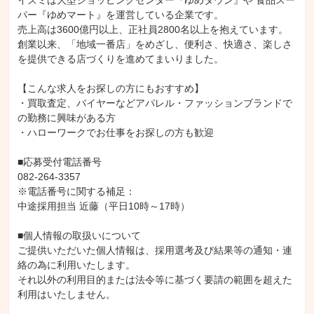
イズミは大型ショッピングセンター『ゆめタウン』や 食品スー
パー『ゆめマート』を運営している企業です。

売上高は3600億円以上、正社員2800名以上を抱えています。

創業以来、「地域一番店」をめざし、便利さ、快適さ、楽しさ
を提供できる店づくりを進めてまいりました。

【こんな求人をお探しの方にもおすすめ】

・買取査定、バイヤーなどアパレル・ファッションブランドで
の勤務に興味がある方

・ハローワークでお仕事をお探しの方も歓迎

■応募受付電話番号

082-264-3357

※電話番号に関する補足：

中途採用担当 近藤（平日10時～17時）

■個人情報の取扱いについて

ご提供いただいた個人情報は、採用選考及び結果等の通知・連
絡の為に利用いたします。

それ以外の利用目的または法令等に基づく要請の範囲を超えた
利用はいたしません。