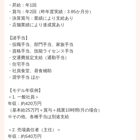
・昇給：年1回

・賞与：年2回（昨年度実績：3.85か月分）

・決算賞与：業績により支給あり

・店舗業績により達成賞あり

【諸手当】

・役職手当、部門手当、家族手当

・資格手当、技能ライセンス手当

・交通費規定支給（通勤手当）

・住宅手当

・社員食堂、昼食補助

・奨学手当 ほか

【モデル年収例】

＜1. 一般社員＞

年収：約420万円

（基本給25万円＋賞与＋残業10時間/月の場合）

※その他、各種手当は別途支給

＜2. 売場責任者（主任）＞

年収：約540万円
