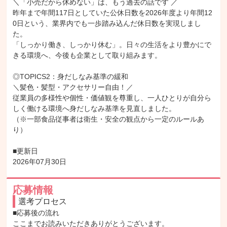
＼「小売だから休めない」は、もう過去の話です ／

昨年まで年間117日としていた公休日数を2026年度より年間12
0日という、業界内でも一歩踏み込んだ休日数を実現しまし
た。

「しっかり働き、しっかり休む」。日々の生活をより豊かにで
きる環境へ、今後も企業として取り組みます。

◎TOPICS2：身だしなみ基準の緩和

＼髪色・髪型・アクセサリー自由！／

従業員の多様性や個性・価値観を尊重し、一人ひとりが自分ら
しく働ける環境へ身だしなみ基準を見直しました。

（※一部食品従事者は衛生・安全の観点から一定のルールあ
り）

■更新日

2026年07月30日
応募情報
選考プロセス
■応募後の流れ

ここまでお読みいただきありがとうございます。
