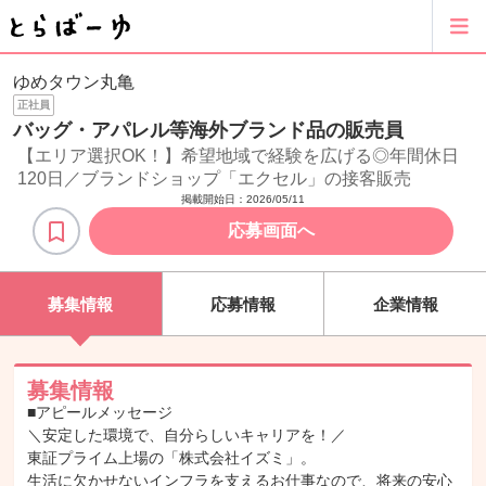
ゆめタウン丸亀
正社員
バッグ・アパレル等海外ブランド品の販売員
【エリア選択OK！】希望地域で経験を広げる◎年間休日
120日／ブランドショップ「エクセル」の接客販売
掲載開始日：
2026/05/11
応募画面へ
募集情報
応募情報
企業情報
募集情報
■アピールメッセージ
＼安定した環境で、自分らしいキャリアを！／
東証プライム上場の「株式会社イズミ」。
生活に欠かせないインフラを支えるお仕事なので、将来の安心