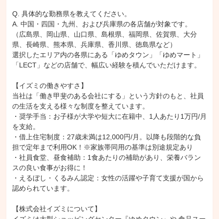
Q. 具体的な勤務県を教えてください。

A. 中国・四国・九州、および兵庫県の各店舗が対象です。

（広島県、岡山県、山口県、島根県、福岡県、佐賀県、大分
県、長崎県、熊本県、兵庫県、香川県、徳島県など）

選択したエリア内の各県にある「ゆめタウン」「ゆめマート」
「LECT」などの店舗で、幅広い経験を積んでいただけます。

【イズミの働きやすさ】

当社は「働き甲斐のある会社にする」という方針のもと、社員
の生活を支える様々な制度を整えています。

・奨学手当：お子様が大学や短大に在籍中、1人あたり1万円/月
を支給。

・借上住宅制度：27歳未満は12,000円/月。以降も段階的な負
担で定年まで利用OK！※家族帯同用の基準は別途規定あり

・社員食堂、昼食補助：1食あたりの補助があり、栄養バラン
スの良い食事がお得に！

・えるぼし・くるみん認定：女性の活躍や子育て支援が国から
認められています。

【株式会社イズミについて】
