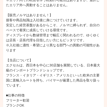
※エリア内での転居を伴う転勤の可能性はありますが、選択し
たエリア外へ異動することはありません。

【販売ノルマはありません！】

接客や商品知識は入社後に身につけていけます。

安定した経営基盤があるからこそ、ノルマに縛られず、自分の
ペースで着実に成長していける環境です。

ディスプレイから数値管理まで幅広く関われるので、ゆくゆく
は店長・店長代理を目指したい方にもピッタリです。

※入社後に適性・希望により異なる部門への異動の可能性があ
ります

【当店について】

エクセルは、西日本を中心に30店舗を展開している、日本最大
級のインポートブランドショップです。

フランス・イタリア・イギリス・アメリカといった欧米の主要
国に直輸入ルートを持ち、バイヤーが厳選した商品を取り扱っ
ています。

■仕事の特徴

フリーター歓迎

ブランクOK