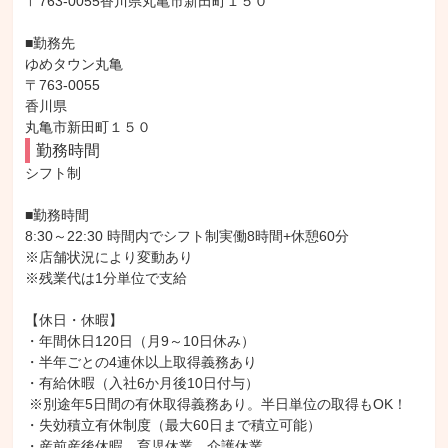
〒763-0055香川県丸亀市新田町１５０

■勤務先

ゆめタウン丸亀

〒763-0055

香川県

丸亀市新田町１５０
勤務時間
シフト制

■勤務時間

8:30～22:30 時間内でシフト制実働8時間+休憩60分

※店舗状況により変動あり

※残業代は1分単位で支給

【休日・休暇】

・年間休日120日（月9～10日休み）

・半年ごとの4連休以上取得義務あり

・有給休暇（入社6か月後10日付与）

 ※別途年5日間の有休取得義務あり。半日単位の取得もOK！

・失効積立有休制度（最大60日まで積立可能）

・産前産後休暇、育児休業、介護休業
