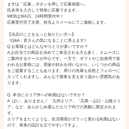
まずは「応募」ボタンを押して応募画面へ。

氏名等を入力して簡単に応募できます。

WEBは365日、24時間受付中！

応募受付完了次第、担当よりメールにてご連絡します。

【当店のことをもっと知りたい方へ】

《Q&A：皆さんの気になることに答えます》

Q.お客様とはどんなやりとりが多いですか？

A.お目当ての商品を決めてご来店される方も多く、スムーズに
ご案内するケースが中心です。一方で、ギフトやご自身用で迷
われるお客様には、用途や好みを伺いながら、いくつかの商品
をご提案することもあります。周りの先輩も自然とフォローに
入ってくれますし、みんなで接客を支え合う温かい雰囲気があ
ります。

Q. 本当にエリア外への転勤はないですか？

A. はい、ありません！「九州エリア」「広島・山口・山陰エリ
ア」など、あらかじめ選んだエリア内での異動に限定されま
す。

エリアをまたぐような、生活環境がガラッと変わる転勤はない
ので、将来の設計も立てやすいですよ。
