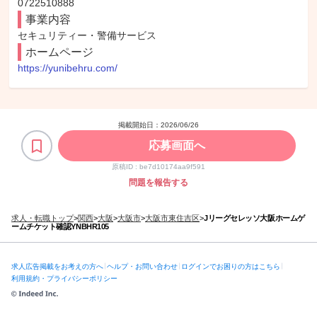
0722510888
事業内容
セキュリティー・警備サービス
ホームページ
https://yunibehru.com/
掲載開始日：
2026/06/26
応募画面へ
原稿ID :
be7d10174aa9f591
問題を報告する
求人・転職トップ
>
関西
>
大阪
>
大阪市
>
大阪市東住吉区
>
Jリーグセレッソ大阪ホームゲ
ームチケット確認YNBHR105
求人広告掲載をお考えの方へ
ヘルプ・お問い合わせ
ログインでお困りの方はこちら
利用規約・プライバシーポリシー