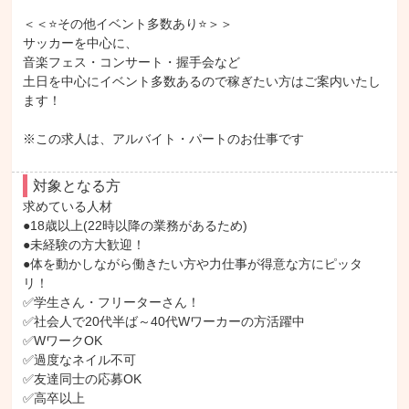
＜＜⭐その他イベント多数あり⭐＞＞

サッカーを中心に、

音楽フェス・コンサート・握手会など

土日を中心にイベント多数あるので稼ぎたい方はご案内いたし
ます！

※この求人は、アルバイト・パートのお仕事です
対象となる方
求めている人材

●18歳以上(22時以降の業務があるため)

●未経験の方大歓迎！

●体を動かしながら働きたい方や力仕事が得意な方にピッタ
リ！

✅学生さん・フリーターさん！

✅社会人で20代半ば～40代Wワーカーの方活躍中

✅WワークOK

✅過度なネイル不可

✅友達同士の応募OK

✅高卒以上
