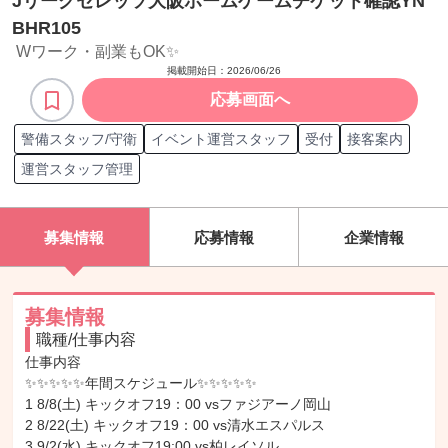
Jリーグセレッソ大阪ホームゲームチケット確認YN
BHR105
Wワーク・副業もOK✨
掲載開始日：
2026/06/26
応募画面へ
警備スタッフ/守衛
イベント運営スタッフ
受付
接客案内
運営スタッフ管理
募集情報
応募情報
企業情報
募集情報
職種/仕事内容
仕事内容

✨✨✨✨✨年間スケジュール✨✨✨✨✨

1 8/8(土) キックオフ19：00 vsファジアーノ岡山

2 8/22(土) キックオフ19：00 vs清水エスパルス

3 9/2(水) キックオフ19:00 vs柏レイソル
