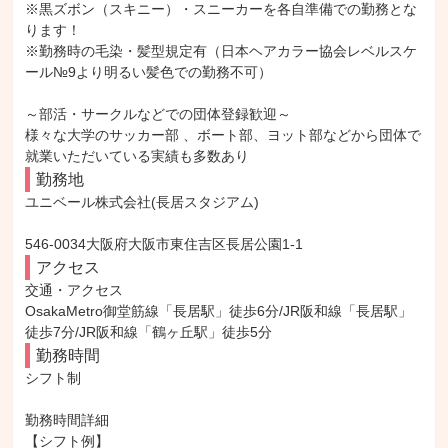
※黒ズボン（スキニー）・スニーカーを各自準備での勤務とな
ります！

※勤務時の毛染・髪型規定有（日本ヘアカラー協会レベルスケ
ール№9より明るい髪色での勤務不可）

～部活・サークルなどでの団体登録歓迎～

様々な大学のサッカー部 、ボート部、ヨット部などから団体で
就業いただいている実績も多数あり
勤務地
ユニベール株式会社(長居スタジアム)

546-0034大阪府大阪市東住吉区長居公園1-1
アクセス
交通・アクセス

OsakaMetro御堂筋線「長居駅」徒歩6分/JR阪和線「長居駅」
徒歩7分/JR阪和線「鶴ヶ丘駅」徒歩5分
勤務時間
シフト制

勤務時間詳細

【シフト例】
