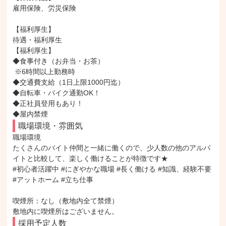
雇用保険、労災保険

【福利厚生】

待遇・福利厚生

【福利厚生】

◆食事付き（お弁当・お茶）

 ※6時間以上勤務時

◆交通費支給（1日上限1000円迄）

◆自転車・バイク通勤OK！

◆正社員登用もあり！

◆屋内禁煙
職場環境・雰囲気
職場環境

たくさんのバイト仲間と一緒に働くので、少人数の他のアルバ
イトと比較して、楽しく働けることが特徴です★

#初心者活躍中 #にぎやかな職場 #長く働ける #知識、経験不要 
#アットホーム #立ち仕事

喫煙所：なし（敷地内全て禁煙）

敷地内に喫煙所はございません。
採用予定人数