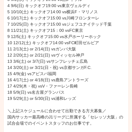
4 9/6(日) キックオフ19:00 vs東京ヴェルディ

5 10/10(土) キックオフ14:00 vs横浜F・マリノス

6 10/17(土) キックオフ15:00 vs川崎フロンターレ

7 10/25(日) キックオフ15:00 vsジェフユナイテッド千葉

8 11/21(土) キックオフ15：00 vsFC東京

9 12/5(土) キックオフ15:00 vs水戸ホーリーホック

10 12/12(土) キックオフ14:00 vsFC町田ゼルビア

11 2/13(土) or 2/14(日) vsガンバ大阪

12 2/20(土) or 2/21(日) vsヴィッセル神戸

13 3/6(土) or 3/7(日) vsサンフレッチェ広島

14 3/20(土) or 3/21(日・祝) vs京都サンガF.C.

15 4/9(金) vsアビスパ福岡

16 4/17(土) or 4/18(日) vs鹿島アントラーズ

17 4/29(木・祝) vsV・ファーレン長崎

18 5/9(日) vs名古屋グランパス

19 5/29(土) or 5/30(日) vs浦和レッズ

＼上記スケジュールに合わせて出勤できる方大募集／

国内サッカー最高峰のJ1リーグに所属する「セレッソ大阪」の
試合会場でのイベントスタッフのお仕事です。
