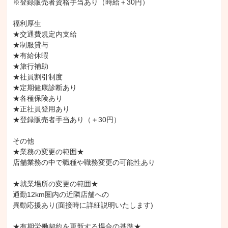
※登録販売者資格手当あり（時給＋30円）

福利厚生

★交通費規定内支給

★制服貸与

★有給休暇

★旅行補助

★社員割引制度

★定期健康診断あり

★各種保険あり

★正社員登用あり

★登録販売者手当あり（＋30円）

その他

★業務の変更の範囲★

店舗業務の中で職種や職務変更の可能性あり

★就業場所の変更の範囲★

通勤12km圏内の近隣店舗への

異動応援あり(面接時に詳細説明いたします)

★有期労働契約を更新する場合の基準★
