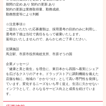
期間の定め:あり 契約の更新:あり

契約の更新は業務取得量、勤務成績、

勤務態度等により判断

☆注意事項☆

ご提出いただいた応募書類は、採用選考の目的のみに利用し、

選考終了後は当社で責任をもって破棄いたします。

返却はいたしませんので、あらかじめご了承ください。

近隣施設

馬立駅、市原市役所南総支所、市原ぞうの国

企業メッセージ

「健康と美と衛生」を理念に、東日本から四国へ着実にシェア
を広げるクスリのアオキ。ドラッグストアに調剤機能を備えた
店舗を軸に、地域の「かかりつけ」として高い専門性を発揮し
ています。変化するニーズをいち早く捉え、生活に欠かせない
インフラとして、さらなるサービス向上と成長を続けていま
す。