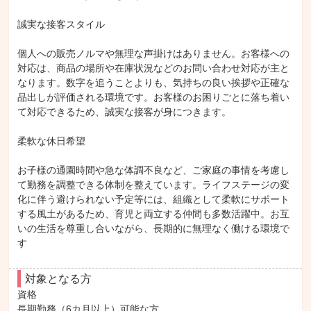
誠実な接客スタイル

個人への販売ノルマや無理な声掛けはありません。お客様への
対応は、商品の場所や在庫状況などのお問い合わせ対応が主と
なります。数字を追うことよりも、気持ちの良い挨拶や正確な
品出しが評価される環境です。お客様のお困りごとに落ち着い
て対応できるため、誠実な接客が身につきます。

柔軟な休日希望

お子様の通園時間や急な体調不良など、ご家庭の事情を考慮し
て勤務を調整できる体制を整えています。ライフステージの変
化に伴う避けられない予定等には、組織として柔軟にサポート
する風土があるため、育児と両立する仲間も多数活躍中。お互
いの生活を尊重し合いながら、長期的に無理なく働ける環境で
す
対象となる方
資格

長期勤務（6カ月以上）可能な方。
