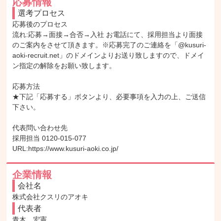
応募情報
選考プロセス
応募後のプロセス

流れ:応募→面接→合否→入社 お電話にて、採用担当より面接
のご案内をさせて頂きます。※応募完了のご連絡を「@kusuri-
aoki-recruit.net」のドメインよりお送り致しますので、ドメイ
ン指定の解除をお願い致します。

応募方法

★下記「応募する」ボタンより、必要事項を入力の上、ご送信
下さい。

代表問い合わせ先

採用担当 0120-015-077

URL:https://www.kusuri-aoki.co.jp/
企業情報
会社名
株式会社クスリのアオキ
代表者
青木　宏憲