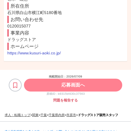
所在住所
石川県白山市横江町5180番地
お問い合わせ先
0120015077
事業内容
ドラッグストア
ホームページ
https://www.kusuri-aoki.co.jp/
掲載開始日：
2026/07/09
応募画面へ
原稿ID :
b9315bf430c37563
問題を報告する
求人・転職トップ
>
関東
>
千葉
>
千葉県内房
>
市原市
>
ドラッグストア販売スタッフ