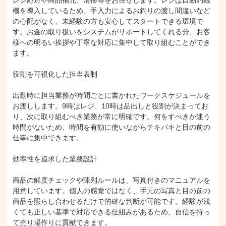
レジ応対や商品補充、清掃等をお任せします。レジは自動釣銭
機を導入しているため、手入力によるお釣りの渡し間違いなど
の心配がなく、未経験の方も安心してスタートできる環境で
す。お金の取り扱いをシステムがサポートしてくれる分、お客
様への明るい挨拶や丁寧な対応に集中して取り組むことができ
ます。

役割を可視化した担当表制

出勤時に担当業務が時間ごとに書かれたワークスケジュールを
お渡しします。9時はレジ、10時は品出しと役割が決まってお
り、次に取り組むべき業務が常に明確です。何をすべきか迷う
時間がないため、時間を有効に使いながらテキパキと目の前の
仕事に集中できます。

効率性を追求した業務設計

商品の鮮度チェックや陳列ルールは、写真付きのマニュアルを
用意しています。個人の感覚ではなく、手元の写真と目の前の
商品を照らし合わせるだけで的確な判断が可能です。経験が浅
くても正しい基準で対応できる仕組みがあるため、自信を持っ
て売り場作りに貢献できます。
