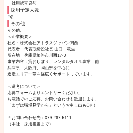
・社用携帯貸与
採用予定人数
2名
その他
その他: 

＜企業概要＞

社名：株式会社アトラスジャパン関西

代表者：代表取締役社長 山口　竜生

所在地：兵庫県姫路市川西17-3

事業内容：貸おしぼり、レンタルタオル事業　他

兵庫県、大阪府、岡山県を中心に

近畿エリア一帯を幅広くサポートしています。

＜選考について＞

応募フォームよりエントリーください。

お電話でのご応募、お問い合わせも歓迎します。

「まずは職場見学から」というお申し出もOK！

＊お問い合わせ先：079-267-5111

（本社　採用担当まで）
