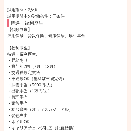
試用期間：2か月

試用期間中の労働条件：同条件
待遇・福利厚生
【保険制度】

雇用保険、労災保険、健康保険、厚生年金

【福利厚生】

待遇・福利厚生: 

・昇給あり

・賞与年2回（7月、12月）

・交通費規定支給

・車通勤OK（無料駐車場完備）

・扶養手当（5000円/人）

・出張手当（1万円/回）

・管理手当

・家族手当

・私服勤務（オフィスカジュアル）

・髪色自由

・ネイルOK

・キャリアチェンジ制度（配置転換）
