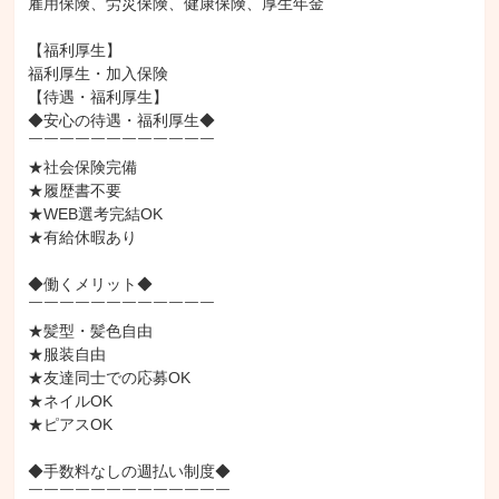
雇用保険、労災保険、健康保険、厚生年金

【福利厚生】

福利厚生・加入保険

【待遇・福利厚生】

◆安心の待遇・福利厚生◆

￣￣￣￣￣￣￣￣￣￣￣￣

★社会保険完備

★履歴書不要

★WEB選考完結OK

★有給休暇あり

◆働くメリット◆

￣￣￣￣￣￣￣￣￣￣￣￣

★髪型・髪色自由

★服装自由

★友達同士での応募OK

★ネイルOK

★ピアスOK

◆手数料なしの週払い制度◆

￣￣￣￣￣￣￣￣￣￣￣￣￣
