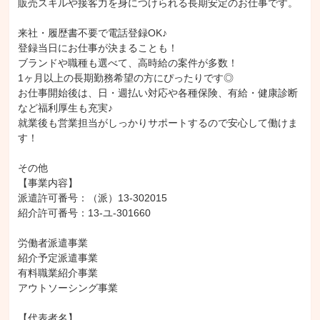
販売スキルや接客力を身につけられる長期安定のお仕事です。

来社・履歴書不要で電話登録OK♪

登録当日にお仕事が決まることも！

ブランドや職種も選べて、高時給の案件が多数！

1ヶ月以上の長期勤務希望の方にぴったりです◎

お仕事開始後は、日・週払い対応や各種保険、有給・健康診断
など福利厚生も充実♪

就業後も営業担当がしっかりサポートするので安心して働けま
す！

その他

【事業内容】

派遣許可番号：（派）13-302015

紹介許可番号：13-ユ-301660

労働者派遣事業

紹介予定派遣事業

有料職業紹介事業

アウトソーシング事業

【代表者名】
