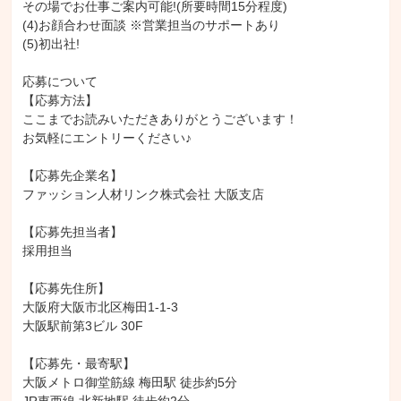
その場でお仕事ご案内可能!(所要時間15分程度)

(4)お顔合わせ面談 ※営業担当のサポートあり

(5)初出社!

応募について

【応募方法】

ここまでお読みいただきありがとうございます！

お気軽にエントリーください♪

【応募先企業名】

ファッション人材リンク株式会社 大阪支店

【応募先担当者】

採用担当

【応募先住所】

大阪府大阪市北区梅田1-1-3

大阪駅前第3ビル 30F

【応募先・最寄駅】

大阪メトロ御堂筋線 梅田駅 徒歩約5分
