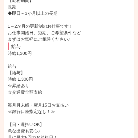
【勤務期間】

長期

◆即日～3か月以上の長期

1～2か月の更新制のお仕事です！

お仕事開始日、短期、ご希望条件など

まずはお気軽にご相談ください♪
給与
時給1,300円

給与

【給与】

時給 1,300円

☆昇給あり

☆交通費全額支給

毎月月末締・翌月15日お支払い

≪銀行口座指定なし！≫

【日・週払いOK】

急な出費も安心♪

月に最大5回のお給料日！
