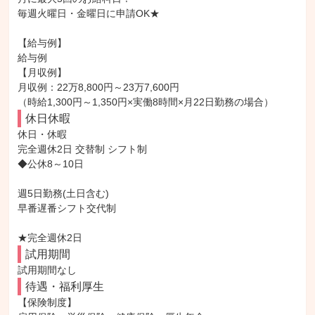
毎週火曜日・金曜日に申請OK★

【給与例】

給与例

【月収例】

月収例：22万8,800円～23万7,600円

（時給1,300円～1,350円×実働8時間×月22日勤務の場合）
休日休暇
休日・休暇

完全週休2日 交替制 シフト制

◆公休8～10日

週5日勤務(土日含む)

早番遅番シフト交代制

★完全週休2日
試用期間
試用期間なし
待遇・福利厚生
【保険制度】
