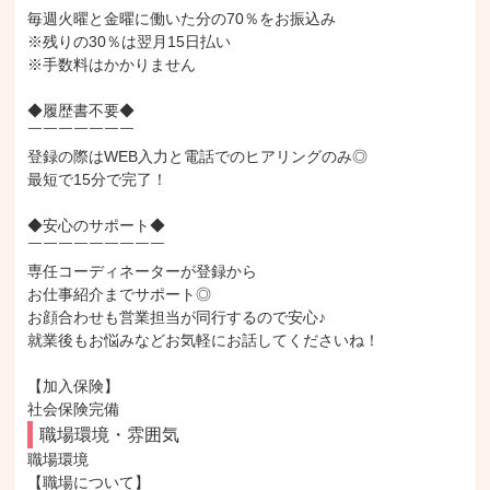
毎週火曜と金曜に働いた分の70％をお振込み

※残りの30％は翌月15日払い

※手数料はかかりません

◆履歴書不要◆

￣￣￣￣￣￣￣

登録の際はWEB入力と電話でのヒアリングのみ◎

最短で15分で完了！

◆安心のサポート◆

￣￣￣￣￣￣￣￣￣

専任コーディネーターが登録から

お仕事紹介までサポート◎

お顔合わせも営業担当が同行するので安心♪

就業後もお悩みなどお気軽にお話してくださいね！

【加入保険】

社会保険完備
職場環境・雰囲気
職場環境

【職場について】
