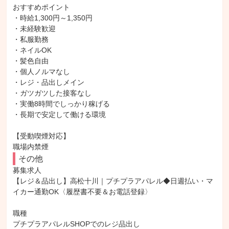
おすすめポイント

・時給1,300円～1,350円

・未経験歓迎

・私服勤務

・ネイルOK

・髪色自由

・個人ノルマなし

・レジ・品出しメイン

・ガツガツした接客なし

・実働8時間でしっかり稼げる

・長期で安定して働ける環境

【受動喫煙対応】

職場内禁煙
その他
募集求人

【レジ＆品出し】高松十川｜プチプラアパレル◆日週払い・マ
イカー通勤OK〈履歴書不要＆お電話登録〉

職種

プチプラアパレルSHOPでのレジ品出し
