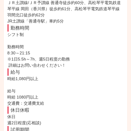
ＪＲ土讃線/ＪＲ予讃線 善通寺徒歩約60分、高松琴平電気鉄道
琴平線 岡田（香川県）徒歩約61分、高松琴平電気鉄道琴平線 
羽間北口徒歩約62分

JR土讃線「善通寺駅」車約5分
勤務時間
シフト制

勤務時間

8:30～21:15

※1日5.5h～7h、週5日程度の勤務

 詳細はお問い合わせください！
給与
時給1,080円以上

給与

時給 1080円以上

交通費：交通費支給
休日休暇
休日

週2日程度(応相談)
試用期間