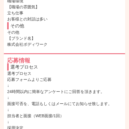
職場環境

【職場の雰囲気】

立ち仕事

お客様との対話は多い
その他
その他

【ブランド名】

株式会社ボディワーク
応募情報
選考プロセス
選考プロセス

応募フォームよりご応募

↓

24時間以内に簡単なアンケートにご回答を頂きます。

↓

面接可否を、電話もしくはメールにてお知らせ致します。

↓

担当者と面接（WEB面接/1回）

↓

採用決定
