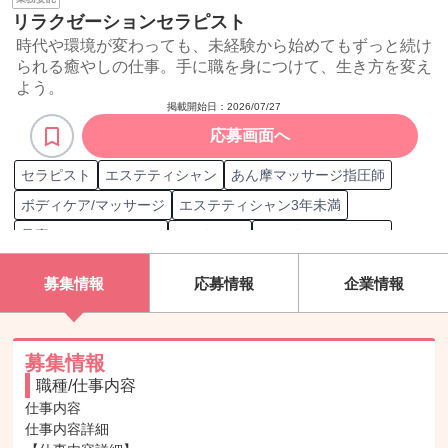
リラクゼーションセラピスト
時代や環境が変わっても、未経験から始めてもずっと続け
られる癒やしの仕事。手に職を身につけて、生き方を変え
よう。
掲載開始日：
2026/07/27
応募画面へ
セラピスト
エステティシャン
あん摩マッサージ指圧師
ボディケア/マッサージ
エステティシャン3年未満
足裏リフレクソロジー
マッサージ
フェイシャルエステ
ボディエステ
整体
セラピスト3年未満
ヘッドマッサージ
募集情報
応募情報
企業情報
ふくらはぎマッサージ
リフレクソロジスト3年未満
フットネイル
エステ
フットケア
セラピスト3年以上
リハビリテーションセラピスト
募集情報
職種/仕事内容
美容/リラクゼーションサービス
リフレクソロジスト3年以上
仕事内容

整体ボディケアセラピスト
リフレクソロジスト
仕事内容詳細

アロマセラピスト
あん摩マッサージ指圧師