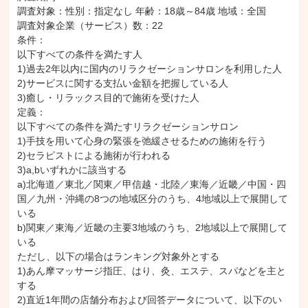
調査対象：性別：指定なし 年齢：18歳～84歳 地域：全国

調査対象企業（サービス）数：22

条件：

以下すべての条件を満たす人

1)過去2年以内に国内のリラクゼーションサロンを利用した人

2)サービスに関する支払い金額を把握している人

3)癒し・リラックス目的で施術を受けた人

定義：

以下すべての条件を満たすリラクゼーションサロン

1)手技を用いて心身の緊張を弛緩させるための施術を行う

2)セラピストによる施術が行われる

3)a,bいずれかに該当する

a)北海道／東北／関東／甲信越・北陸／東海／近畿／中国・四
国／九州・沖縄の8つの地域区分のうち、4地域以上で展開して
いる

b)関東／東海／近畿の主要3地域のうち、2地域以上で展開して
いる

ただし、以下の場合はランキング対象外とする

1)あん摩マッサージ指圧、はり、灸、エステ、スパなどを主と
する

2)直近1年間の店舗分布および回答データについて、以下のい