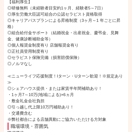
【福利厚生】

◎研修無料（未経験者目安約1ヶ月、経験者5～7日）

◎厚生労働大臣認可組合の公認セラピスト資格取得

◎キャリアパスプランによる昇格制度（3ヶ月～1 年ごとに昇
格）

◎組合給付金サポート（結婚祝金・出産祝金、慶弔金、見舞
金、健康診断補助金等）

◎個人報奨金制度有り 店舗報奨金有り

◎正社員登用制度有り

◎セラピスト保険完備（損害賠償保険）

◎ノルマなし

≪ニューライフ応援制度！Iターン・Uターン歓迎！※規定あり
≫

◎シェアハウス提供・または家賃半年間補助あり！

・1ヶ月7～10万(地域による)×6ヵ月

・敷金礼金会社負担

◎引っ越し代上限10万円補助あり！

・交通費含む

※弊社都合による店舗異動にご協力いただける方対象
職場環境・雰囲気