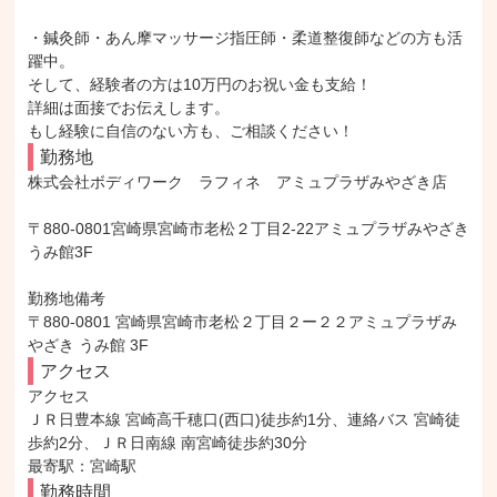
・鍼灸師・あん摩マッサージ指圧師・柔道整復師などの方も活
躍中。

そして、経験者の方は10万円のお祝い金も支給！

詳細は面接でお伝えします。

もし経験に自信のない方も、ご相談ください！
勤務地
株式会社ボディワーク　ラフィネ　アミュプラザみやざき店

〒880-0801宮崎県宮崎市老松２丁目2-22アミュプラザみやざき
うみ館3F

勤務地備考

〒880-0801 宮崎県宮崎市老松２丁目２ー２２アミュプラザみ
やざき うみ館 3F
アクセス
アクセス

ＪＲ日豊本線 宮崎高千穂口(西口)徒歩約1分、連絡バス 宮崎徒
歩約2分、ＪＲ日南線 南宮崎徒歩約30分

最寄駅：宮崎駅
勤務時間