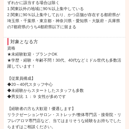
ずれかに該当する場合は除く

1.関東以外の地域に90％以上集中している

2.関東に90％以上集中しており、かつ店舗が存在する都府県が
埼玉県・千葉県・東京都・神奈川県・愛知県・大阪府・兵庫県
の7都府県のうち4都府県以下に留まる
対象となる方
資格

★未経験歓迎・ブランクOK

★学歴・経験・年齢不問！30代、40代などミドル世代も多数活
躍しています！

【従業員構成】

◆20～40代スタッフ中心

◆未経験からスタートしたスタッフも多数

◆男女比 １：９ 女性が多めです

【経験者の方も大歓迎！優遇します】

リラクゼーションサロン・ストレッチ/整体専門店・接骨院・リ
フレ/アロマ専門店など、当てはまりそうな経験をお持ちでした
らまずはご相談ください。
