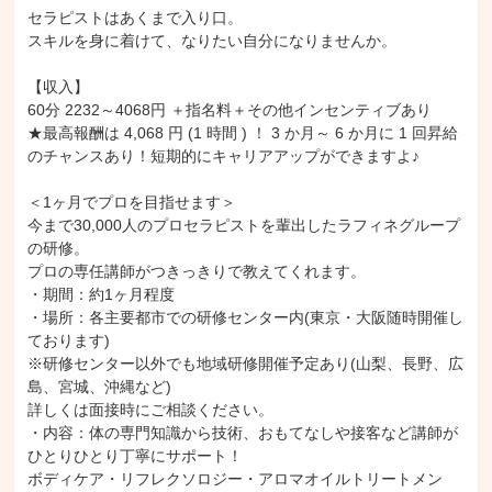
セラピストはあくまで入り口。

スキルを身に着けて、なりたい自分になりませんか。

【収入】

60分 2232～4068円 ＋指名料＋その他インセンティブあり

★最高報酬は 4,068 円 (1 時間 ) ！ 3 か月～ 6 か月に 1 回昇給
のチャンスあり！短期的にキャリアアップができますよ♪

＜1ヶ月でプロを目指せます＞

今まで30,000人のプロセラピストを輩出したラフィネグループ
の研修。

プロの専任講師がつきっきりで教えてくれます。

・期間：約1ヶ月程度

・場所：各主要都市での研修センター内(東京・大阪随時開催し
ております)

※研修センター以外でも地域研修開催予定あり(山梨、長野、広
島、宮城、沖縄など)

詳しくは面接時にご相談ください。

・内容：体の専門知識から技術、おもてなしや接客など講師が
ひとりひとり丁寧にサポート！

ボディケア・リフレクソロジー・アロマオイルトリートメン