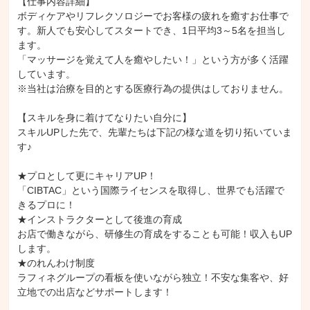
【仕事内容詳細】

ボディケアやリフレクソロジーでお客様の疲れを癒すお仕事で
アロマテラピー2級
す。新人でも安心してスタートでき、1日平均3～5名を担当し
ます。

「マッサージを覚えて人を癒やしたい！」という方が多く活躍
しています。

※当社は治療を目的とする医療行為の提供はしておりません。

【スキルを身に着けてなりたい自分に】

スキルUPした先で、先輩たちは下記の様な道を切り拓いていま
す♪

★プロとして更にキャリアUP！

「CIBTAC」という国際ライセンスを取得し、世界でも活躍で
きるプロに！

★インストラクターとして後進の育成

お店で働きながら、研修生の育成をすることも可能！収入もUP
します。

★のれんわけ制度

ラフィネグループの看板を使いながら独立！不安な集客や、好
立地での出店などサポートします！
