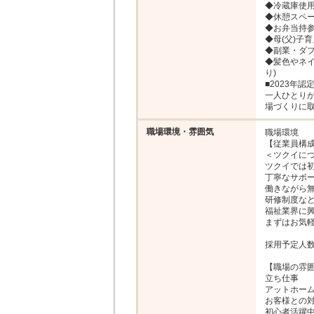
◆冷蔵庫使用O
◆休憩スペー
◆お弁当持参O
◆母(父)子育
◆副業・ダブ
◆髪色やネイ
り)

■2023年
一人ひとり
場づくりに
職場環境・雰囲気
職場環境

【従業員構成
＜ツクイにつ
ツクイでは初
丁寧なサポー
働きながら無
研修制度など
福祉業界に興
まずはお気軽
採用予定人数
【職場の雰囲
立ち仕事

アットホーム
お客様との対
初心者活躍