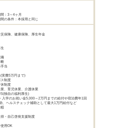


間：3～4ヶ月



災保険、健康保険、厚生年金



生



備

断

手当

実費5万円まで)

ス制度

休制度

業、育児休業、介護休業

S(独自の福利厚生)

・入学のお祝い金5,000～2万円までの給付や宿泊費年1回
の補助、ヘルスチェック補助として最大1万円給付など

暇

得・自己啓発支援制度

使用OK
