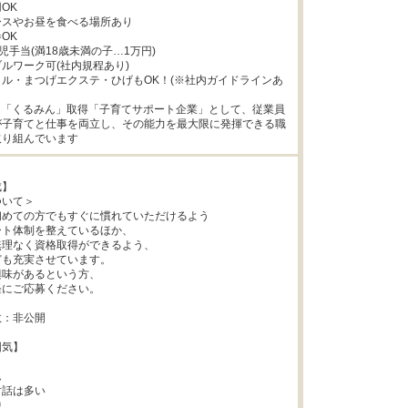
K

スやお昼を食べる場所あり

K

児手当(満18歳未満の子…1万円)

ルワーク可(社内規程あり)

ル・まつげエクステ・ひげもOK！(※社内ガイドラインあ
認定「くるみん」取得「子育てサポート企業」として、従業員
が子育てと仕事を両立し、その能力を最大限に発揮できる職
取り組んでいます
】

いて＞

めての方でもすぐに慣れていただけるよう

ト体制を整えているほか、

理なく資格取得ができるよう、

も充実させています。

味があるという方、

にご応募ください。

：非公開

気】



話は多い

中