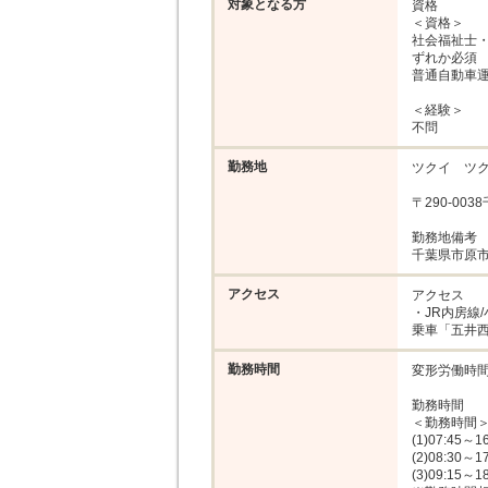
対象となる方
資格

＜資格＞

社会福祉士・
ずれか必須

普通自動車運転
＜経験＞

不問
勤務地
ツクイ　ツク
〒290-003
勤務地備考

千葉県市原
アクセス
アクセス

・JR内房線
乗車「五井西
勤務時間
変形労働時間
勤務時間

＜勤務時間＞
(1)07:45～1
(2)08:30～1
(3)09:15～1