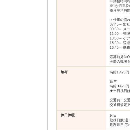
※勤務時間相
※1か月単位
※月平均時間
＜仕事の流れ
07:45～ 
09:30～ 
11:00～ 管
13:00～ 
15:30～ 送
16:45～ 勤務
応募前見学OK
実際の職場
給与
時給1,420円～
給与

時給 1420円
★土日祝日は
交通費：交通
交通費規定支
休日休暇
休日

勤務日数:週1
勤務曜日:応