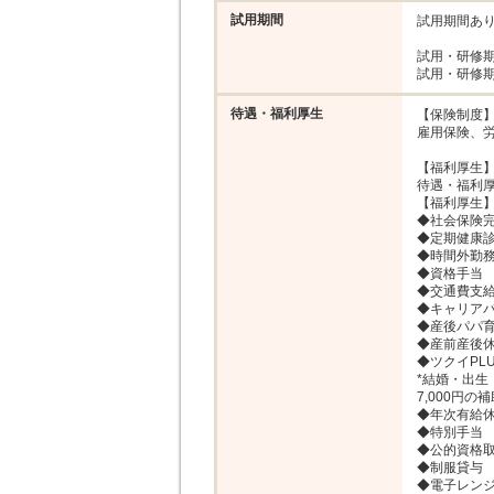
試用期間
試用期間あり
試用・研修期
待遇・福利厚生
【保険制度】
雇用保険、労
【福利厚生】
待遇・福利厚
【福利厚生】
◆社会保険完
◆定期健康診
◆時間外勤務
◆資格手当

◆交通費支給(
◆キャリアパ
◆産後パパ育
◆産前産後休
◆ツクイPLU
*結婚・出生
7,000円
◆年次有給休
◆特別手当

◆公的資格取
◆制服貸与

◆電子レンジ