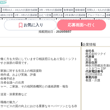
ム
月間10人～19人の介護担当経験
3年～5年の介護経験
食事補助
移動補助
月間1人～9人の介護
齢者向け住宅
1年～3年の介護経験
おむつ交換
訪問入浴
1年未満の介護経験
グループホーム
移
修
主任介護支援専門員
介護福祉士
社会福祉主事
介護職員初任者研修
社会福祉士
介護福祉士実
お気に入り
応募画面へ行く
掲載開始日：
2026/08/07
企業情報
会社名
株式会社ツクイ
代表者
で働く方を大切にしています◎相談窓口もあり安心！シフト
高畠　毅
所在住所
すさ抜群の環境です。

神奈川県横浜市港
ィスタワー 15F
家族に対する生活上の相談援助

代表電話番号
0120106311
画作成、および実施、評価

事業内容
各種手続き

看護・介護
当者会議への出席

ャー、ご家族、その他関係機関との連絡調整・報告

送迎・添乗業務など

職種の魅力／

はサービスの質の向上における重要なキーパーソンとなる存