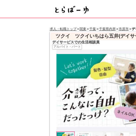
求人・転職トップ
>
関東
>
千葉
>
千葉県内房
>
市原市
>
デ
ツクイ ツクイいちはら五井(デイサ
デイサービスでの生活相談員
アルバイト・パート