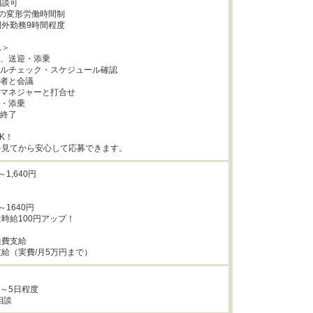
談可

の変形労働時間制

外勤務9時間程度

＞

出社、送迎・添乗

メールチェック・スケジュール確認

理者と会議

ケアマネジャーと打合せ

迎・添乗

終了

！

を見てから安心して応募できます。
1,640円

～1640円

時給100円アップ！

費支給

給（実費/月5万円まで）
～5日程度

相談