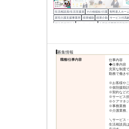
生活相談員/生活支援員
その他福祉/介護
有料老人ホー
居宅介護支援事業所
排泄補助
排泄介助
サービス付高
精神保健福祉士
ホームヘルパー
介護支援専門員実務研
募集情報
職種/仕事内容
仕事内容

◆仕事内容

充実な制度
勤務で働きや
※お客様やご
※個別援助計
※契約などの
※サービス担
※ケアマネジ
※事務業務

※介護業務、
＼サービス・
生活相談員