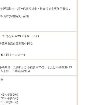
介護福祉士・精神保健福祉士・社会福祉主事任用資格 い
免許(AT限定可) 必須

イいちはら五井(デイサービス)

8千葉県市原市五井西4-10-1

市五井西４ー１０ー１
/小湊鉄道「五井駅」から徒歩約25分、または小湊鐵道バス
四丁目」下車徒歩約6分
制



6:45(休憩60分)

7:30(休憩60分)

8:15(休憩60分)
