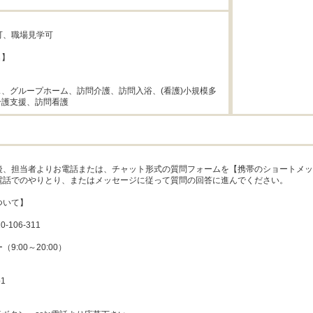
可、職場見学可

】



、グループホーム、訪問介護、訪問入浴、(看護)小規模多
介護支援、訪問看護
、担当者よりお電話または、チャット形式の質問フォームを【携帯のショートメッセー
電話でのやりとり、またはメッセージに従って質問の回答に進んでください。

いて】

106-311

:00～20:00）

1
