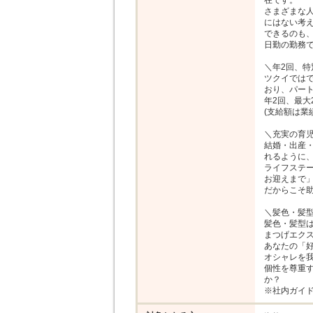
在です。

さまざまな
にはない考
できるのも、
日勤の勤務で
＼年2回、特
ツクイでは
おり、パート
年2回、最大
(支給額は業
＼充実の育児
結婚・出産
れるように、
ライフステー
お迎えまで
だからこそ助
＼髪色・髪型
髪色・髪型は
まつげエクス
あなたの「好
オシャレを我
個性を尊重
か？

※社内ガイ