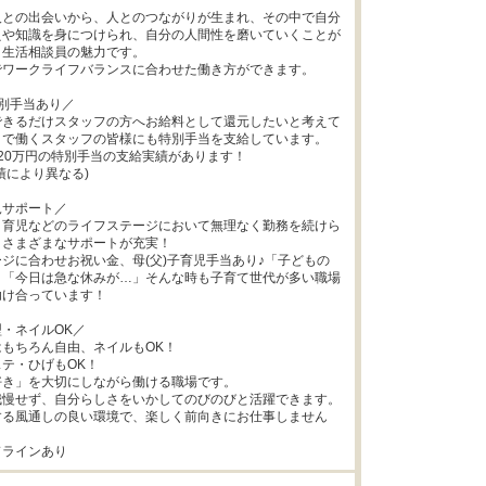
人との出会いから、人とのつながりが生まれ、その中で自分
えや知識を身につけられ、自分の人間性を磨いていくことが
生活相談員の魅力です。

ワークライフバランスに合わせた働き方ができます。

別手当あり／

できるだけスタッフの方へお給料として還元したいと考えて
で働くスタッフの皆様にも特別手当を支給しています。

20万円の特別手当の支給実績があります！

績により異なる)

サポート／

・育児などのライフステージにおいて無理なく勤務を続けら
さまざまなサポートが充実！

ジに合わせお祝い金、母(父)子育児手当あり♪「子どもの
」「今日は急な休みが…」そんな時も子育て世代が多い職場
け合っています！

・ネイルOK／

もちろん自由、ネイルもOK！

テ・ひげもOK！

き」を大切にしながら働ける職場です。

慢せず、自分らしさをいかしてのびのびと活躍できます。

する風通しの良い環境で、楽しく前向きにお仕事しません
ドラインあり