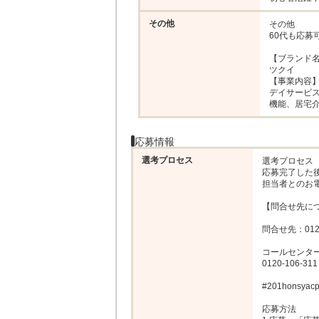
その他
その他

60代も応募
【ブランド名
ツクイ

【事業内容】
デイサービス
機能、居宅
応募情報
選考プロセス
選考プロセス

応募完了した後
担当者とのお
【問合せ先につ
問合せ先：0120-
コールセンター（9
0120-106-311

#201honsyacp
応募方法
