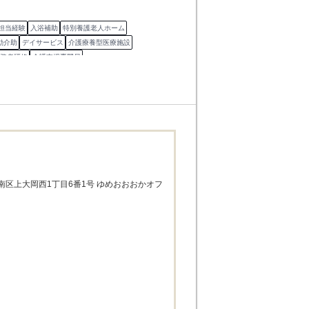
担当経験
入浴補助
特別養護老人ホーム
動介助
デイサービス
介護療養型医療施設
務者研修
介護支援専門員
南区上大岡西1丁目6番1号 ゆめおおおかオフ