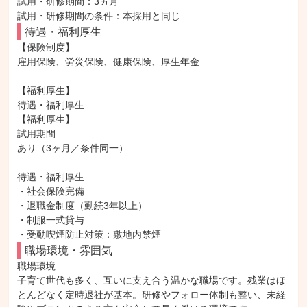
試用・研修期間：3ヵ月

待遇・福利厚生
【保険制度】

雇用保険、労災保険、健康保険、厚生年金

【福利厚生】

待遇・福利厚生

【福利厚生】

試用期間

あり（3ヶ月／条件同一）

待遇・福利厚生

・社会保険完備

・退職金制度（勤続3年以上）

・制服一式貸与

・受動喫煙防止対策：敷地内禁煙
職場環境・雰囲気
職場環境

子育て世代も多く、互いに支え合う温かな職場です。残業はほ
とんどなく定時退社が基本。研修やフォロー体制も整い、未経