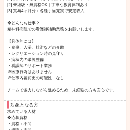
[2] 未経験・無資格OK｜丁寧な教育体制あり

[3] 賞与4ヶ月分＋各種手当充実で安定収入

❖どんなお仕事？

精神科病院での看護師補助業務をお願いします。

【具体的には】

・食事、入浴、排泄などの介助

・レクリエーション時の見守り

・病棟内の環境整備

・看護師のサポート業務

※医療行為はありません

※仕事内容変更の可能性：なし

チームで協力しながら進めるため、未経験の方も安心です。
対象となる方
求めている人材

❖応募資格

・資格：不問

・経験：不問
