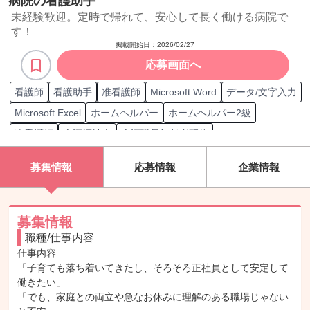
病院の看護助手
未経験歓迎。定時で帰れて、安心して長く働ける病院で
す！
掲載開始日：
2026/02/27
応募画面へ
看護師
看護助手
准看護師
Microsoft Word
データ/文字入力
Microsoft Excel
ホームヘルパー
ホームヘルパー2級
准看護師
介護福祉士
介護職員初任者研修
介護支援専門員実務研修
ホームヘルパー3級
募集情報
応募情報
企業情報
ホームヘルパー1級
保育士
介護職員実務者研修修了者
認知症介護実践者研修
介護福祉士実務者研修
介護支援専門員
医療事務検定
認定看護師
介護
医療/ヘルスケア
心療内科
募集情報
職種/仕事内容
神経内科
仕事内容

「子育ても落ち着いてきたし、そろそろ正社員として安定して
働きたい」

「でも、家庭との両立や急なお休みに理解のある職場じゃない