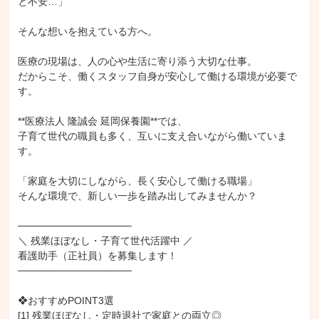
と不安…」

そんな想いを抱えている方へ。

医療の現場は、人の心や生活に寄り添う大切な仕事。

だからこそ、働くスタッフ自身が安心して働ける環境が必要で
す。

**医療法人 隆誠会 延岡保養園**では、

子育て世代の職員も多く、互いに支え合いながら働いていま
す。

「家庭を大切にしながら、長く安心して働ける職場」

そんな環境で、新しい一歩を踏み出してみませんか？

────────────────

＼ 残業ほぼなし・子育て世代活躍中 ／

看護助手（正社員）を募集します！

────────────────

❖おすすめPOINT3選

[1] 残業ほぼなし・定時退社で家庭との両立◎
