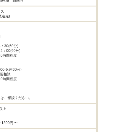
4静岡県掛川市国包
ス

派遣先)


：30(60分)

2：00(60分)

0時間程度



00(休憩60分)

要相談

0時間程度



日はご相談ください。
以上

1300円 〜