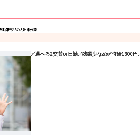
自動車部品の入出庫作業
✅選べる2交替or日勤✅残業少なめ✅時給1300円