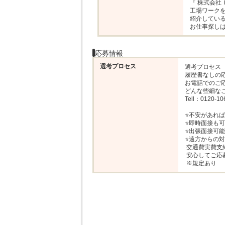
『 株式会社Ｉ
工場ワークを
紹介している
お仕事探し
応募情報
選考プロセス
選考プロセス

履歴書なしの応
お電話でのご応
どんな些細なこ
Tell：0120-106
⭐不安があれば
⭐即時面接も可
⭐出張面接可能
⭐遠方からの対
 交通費実費支給しますので

 安心してご応募ください。

 ※規定あり