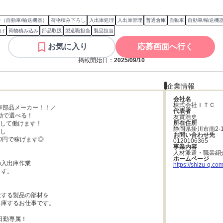
（自動車/輸送機器）
荷物積み下ろし
入出庫処理
入出庫管理
普通倉庫
自動車
自動車/輸送機
け
荷物積み込み
部品取扱
製造職担当
製品担当
お気に入り
応募画面へ行く
掲載開始日：
2025/09/10
企業情報
会社名
株式会社ＩＴＣ
車部品メーカー！！／

代表者
勤で選べる！

友實浩史
所在住所
して働けます！

静岡県掛川市南2-1
し

お問い合わせ先
0円で稼げます◎

0120106365
事業内容
人材派遣・職業紹


ホームページ
入出庫作業

https://shizu-q.com
す。

する製品の部材を

庫するお仕事です。

日勤専属！
