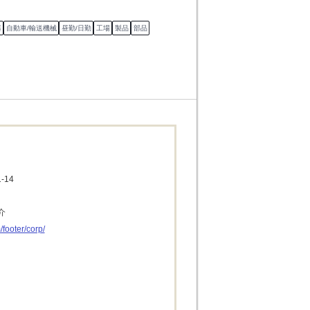
器
自動車/輸送機械
昼勤/日勤
工場
製品
部品
-14
介
/footer/corp/