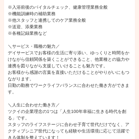
※入浴前後のバイタルチェック、健康管理業務全般

※機能訓練時の補助業務

※他スタッフと連携してのケア業務全般

※送迎、添乗業務

※各種記録業務など

＼サービス・職種の魅力／

デイサービスでお客様の生活に寄り添い、ゆっくりと時間をか
けながら信頼関係を築くことができること、他業種との協力や
連携を図りながら支援していけることも魅力です。

お客様から感謝の言葉を直接いただけることがやりがいにもつ
ながります。

日勤の勤務でワークライフバランスに合わせた働き方ができま
す。

＼人生に合わせた働き方／

ツクイの企業理念の1つは「人生100年幸福に生きる時代を創
る」です。

スタッフのライフステージに合わせ子育て世代だけでなく、ア
クティブシニア世代になっても経験や生活環境に応じて活躍で
きる体制を整えています！
