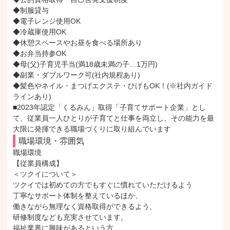
◆制服貸与

◆電子レンジ使用OK

◆冷蔵庫使用OK

◆休憩スペースやお昼を食べる場所あり

◆お弁当持参OK

◆母(父)子育児手当(満18歳未満の子…1万円)

◆副業・ダブルワーク可(社内規程あり)

◆髪色やネイル・まつげエクステ・ひげもOK！(※社内ガイド
ラインあり)

■2023年認定「くるみん」取得「子育てサポート企業」とし
て、従業員一人ひとりが子育てと仕事を両立し、その能力を最
大限に発揮できる職場づくりに取り組んでいます
職場環境・雰囲気
職場環境

【従業員構成】

＜ツクイについて＞

ツクイでは初めての方でもすぐに慣れていただけるよう

丁寧なサポート体制を整えているほか、

働きながら無理なく資格取得ができるよう、

研修制度なども充実させています。

福祉業界に興味があるという方、
