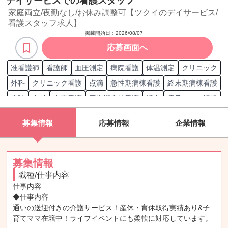
デイサービスでの看護スタッフ
家庭両立/夜勤なし/お休み調整可【ツクイのデイサービス/
看護スタッフ求人】
掲載開始日：
2026/08/07
応募画面へ
准看護師
看護師
血圧測定
病院看護
体温測定
クリニック
外科
クリニック看護
点滴
急性期病棟看護
終末期病棟看護
病院
内科
在宅看護
回復期病棟看護
採血
電子カルテ記録
外来看護
訪問看護
慢性期病棟看護
整形外科
脈拍測定
募集情報
応募情報
企業情報
准看護師
看護師
認定看護 緩和ケア
認定看護 在宅ケア
認定看護師
募集情報
職種/仕事内容
仕事内容

◆仕事内容

通いの送迎付きの介護サービス！産休・育休取得実績あり&子
育てママ在籍中！ライフイベントにも柔軟に対応しています。
