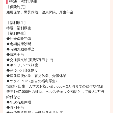
待遇・福利厚生
【保険制度】

雇用保険、労災保険、健康保険、厚生年金

【福利厚生】

待遇・福利厚生

【福利厚生】

◆社会保険完備

◆定期健康診断

◆時間外勤務手当

◆資格手当

◆交通費支給(実費5万円まで)

◆キャリアパス制度

◆産後パパ育休制度

◆産前産後休業、育児休業、介護休業

◆ツクイPLUS(独自の福利厚生)

*結婚・出生・入学のお祝い金5,000～2万円までの給付や宿泊
費年1回7,000円の補助、ヘルスチェック補助として最大1万円
給付など

◆年次有給休暇

◆特別手当

◆公的資格取得・自己啓発支援制度
