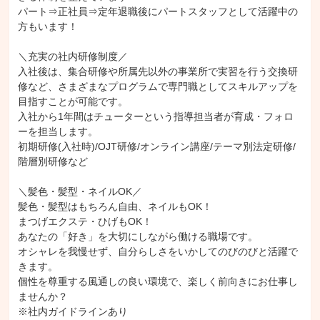
パート⇒正社員⇒定年退職後にパートスタッフとして活躍中の
方もいます！

＼充実の社内研修制度／

入社後は、集合研修や所属先以外の事業所で実習を行う交換研
修など、さまざまなプログラムで専門職としてスキルアップを
目指すことが可能です。

入社から1年間はチューターという指導担当者が育成・フォロ
ーを担当します。

初期研修(入社時)/OJT研修/オンライン講座/テーマ別法定研修/
階層別研修など

＼髪色・髪型・ネイルOK／

髪色・髪型はもちろん自由、ネイルもOK！

まつげエクステ・ひげもOK！

あなたの「好き」を大切にしながら働ける職場です。

オシャレを我慢せず、自分らしさをいかしてのびのびと活躍で
きます。

個性を尊重する風通しの良い環境で、楽しく前向きにお仕事し
ませんか？

※社内ガイドラインあり