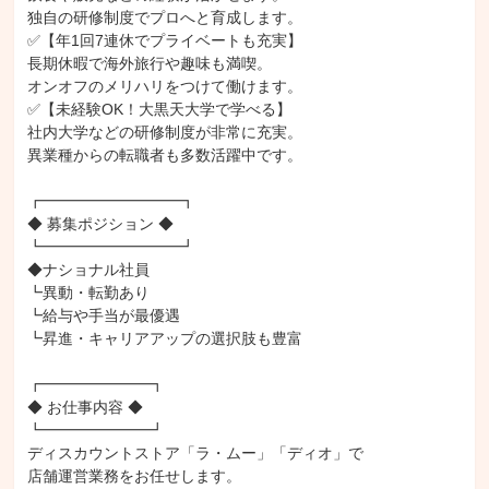
独自の研修制度でプロへと育成します。

✅【年1回7連休でプライベートも充実】

長期休暇で海外旅行や趣味も満喫。

オンオフのメリハリをつけて働けます。

✅【未経験OK！大黒天大学で学べる】

社内大学などの研修制度が非常に充実。

異業種からの転職者も多数活躍中です。

┏━━━━━━━━━┓

◆ 募集ポジション ◆

┗━━━━━━━━━┛

◆ナショナル社員

┗異動・転勤あり

┗給与や手当が最優遇

┗昇進・キャリアアップの選択肢も豊富

┏━━━━━━━┓

◆ お仕事内容 ◆

┗━━━━━━━┛

ディスカウントストア「ラ・ムー」「ディオ」で

店舗運営業務をお任せします。
