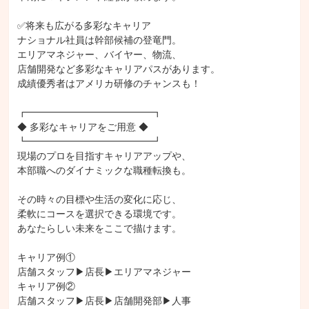
✅将来も広がる多彩なキャリア

ナショナル社員は幹部候補の登竜門。

エリアマネジャー、バイヤー、物流、

店舗開発など多彩なキャリアパスがあります。

成績優秀者はアメリカ研修のチャンスも！

┏━━━━━━━━━━━━━┓

◆ 多彩なキャリアをご用意 ◆

┗━━━━━━━━━━━━━┛

現場のプロを目指すキャリアアップや、

本部職へのダイナミックな職種転換も。

その時々の目標や生活の変化に応じ、

柔軟にコースを選択できる環境です。

あなたらしい未来をここで描けます。

キャリア例①

店舗スタッフ▶︎店長▶︎エリアマネジャー

キャリア例②

店舗スタッフ▶︎店長▶︎店舗開発部▶︎人事
