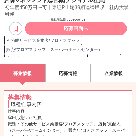
店舗マネジメント総合職(ナショナル社員)
初年度450万円〜可｜東証P上場39期連続増収｜社内大学
研修
掲載開始日：
2026/06/03
応募画面へ
その他サービス業接客/フロアスタッフ
販売/フロアスタッフ（スーパー/ホームセンター）
店長/支配人（スーパー/ホームセンター）
Microsoft Word
Microsoft Excel
Microsoft PowerPoint
Microsoft Outlook
募集情報
応募情報
企業情報
Google Calendar
Google Docs
Google Spreadsheet
Google Slides
Zoom
データ/文字入力
MOS Excel一般
日商簿記 3級
食品衛生責任者
登録販売者
調理師
募集情報
職種/仕事内容
食品衛生管理者
鮮魚士1級
フォークリフト運転技能講習修了
仕事内容

専門調理師・調理技能士
健康食品管理士
鮮魚士2級
雇用形態：正社員

鮮魚士3級
パン製造技能士1級
パン製造技能士2級
職種：その他サービス業接客/フロアスタッフ、店長/支配人
（スーパー/ホームセンター）、販売/フロアスタッフ（スーパ
パン製造技能士特級
専門調理師調理技能士