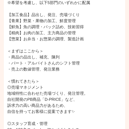
※希望を考慮し、以下5部門のいずれかに配属

【加工食品】品出し、発注、売場づくり

【青果】野菜・果物の加工、鮮度管理

【鮮魚】魚の調理・パック詰め、技術習得

【精肉】お肉の加工、主力商品の管理

【惣菜】お弁当・お惣菜の調理、製造計画

＜まずはここから＞

・商品の品出し、補充、陳列

・パート・アルバイトさんのシフト管理

・売上の数値管理、発注業務

＜慣れてきたら＞

◎売場マネジメント

地域特性に合わせた売場づくり、発注管理。

自社開発のPB商品「D-PRICE」など、

訴求力の高い商品力があるため、

自信を持ってお客様に提案できます✨

◎スタッフ育成・管理
