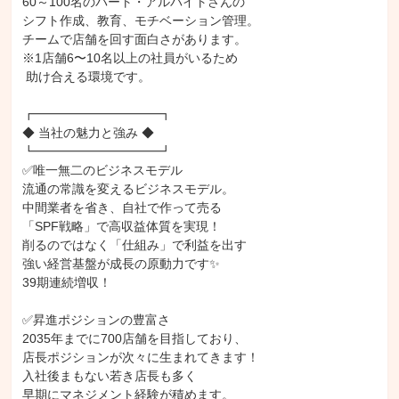
60～100名のパート・アルバイトさんの

シフト作成、教育、モチベーション管理。

チームで店舗を回す面白さがあります。

※1店舗6〜10名以上の社員がいるため

 助け合える環境です。

┏━━━━━━━━━━┓

◆ 当社の魅力と強み ◆

┗━━━━━━━━━━┛

✅唯一無二のビジネスモデル

流通の常識を変えるビジネスモデル。

中間業者を省き、自社で作って売る

「SPF戦略」で高収益体質を実現！

削るのではなく「仕組み」で利益を出す

強い経営基盤が成長の原動力です✨

39期連続増収！

✅昇進ポジションの豊富さ

2035年までに700店舗を目指しており、

店長ポジションが次々に生まれてきます！

入社後まもない若き店長も多く

早期にマネジメント経験が積めます。
