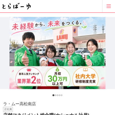
ラ・ムー高松南店
正社員