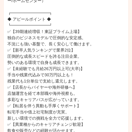
ー/ホームセンター）

普通自動車第一種運転免許
食肉士1級
食肉士2級
食肉士3級
┏━━━━━━━━━┓

対象顧客 リピート顧客
顧客 30代
顧客 40代
顧客 50代
◆ アピールポイント ◆

顧客 60代
顧客 70代以上
顧客 男性
顧客 女性
電話対応
┗━━━━━━━━━┛

店舗
販促用POP作成
クレーム対応
商品陳列
レジ打ち
✅【39期連続増収！東証プライム上場】

独自のビジネスモデルで圧倒的な安定感。

スタッフ育成
売場作り
品出し/商品陳列
不況にも強い基盤で、長く安心して働けます。

トイレタリー販売/仕入れ
食品販売/仕入れ
✅【新卒人気ランキングで業界2位】

圧倒的な成長スピードを誇る注目企業。

スーパーマーケット運営
勢いのある環境で自身も成長できます。

✅【未経験でも月給26万円以上可(大卒)】

手当や残業代込みで30万円以上も！

残業代も1分単位で支給し還元します。

✅【店長からバイヤーや海外研修へ】

店舗運営を経て本部職や海外視察も。

多彩なキャリアパスが広がっています。

✅【転居を伴う異動も手厚くサポート】

転宅手当や借上社宅制度が充実。

新しい環境での挑戦を全力で応援します。

✅【異業種からのキャリアチェンジ歓迎】

飲食や販売などの経験が活かせます。
