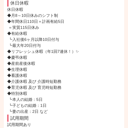
休日休暇
休日休暇

◆月8～10日休みのシフト制

◆年間休日110日＋計画有給5日

 ＝実質115日休み

◆有給休暇

 ┗入社後6ヶ月以降10日付与

 ┗最大年20日付与

◆リフレッシュ休暇（年1回7連休！）✨

◆慶弔休暇

◆産前産後休暇

◆生理休暇

◆看護休暇

◆介護休暇 及び 介護時短勤務

◆育児休暇 及び 育児時短勤務

◆特別休暇

 ┗本人の結婚：5日

 ┗子どもの結婚：1日

 ┗妻の出産：2日 など
試用期間
試用期間あり
