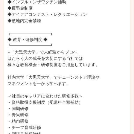
◆インフルエンザワクチン補助

◆慶弔金制度

◆アイデアコンテスト・レクリエーション

◆敷地内完全禁煙

┏━━━━━━━━━┓

◆ 教育・研修制度 ◆

┗━━━━━━━━━┛

⭐「大黒天大学」で未経験からプロへ

はたらく人の成長を大切にする当社では

様々な教育機会・研修制度をご用意しています。

社内大学「大黒天大学」でチェーンストア理論や

マネジメントを一から学べます。

＜社員のキャリアに合わせた研修多数＞

・資格取得支援制度（受講料全額補助）

・同期研修

・青果研修

・精肉研修

・チーフ育成研修

・副店長育成研修
