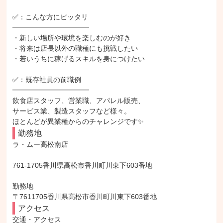
✅：こんな方にピッタリ

━━━━━━━━━━━

・新しい場所や環境を楽しむのが好き

・将来は店長以外の職種にも挑戦したい

・若いうちに稼げるスキルを身につけたい

✅：既存社員の前職例

━━━━━━━━━━━

飲食店スタッフ、営業職、アパレル販売、

サービス業、製造スタッフなど様々。

ほとんどが異業種からのチャレンジです✨
勤務地
ラ・ムー高松南店

761-1705香川県高松市香川町川東下603番地

勤務地

〒7611705香川県高松市香川町川東下603番地
アクセス
交通・アクセス
