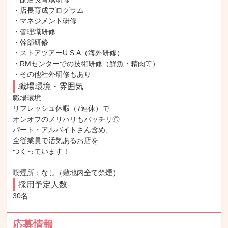
・店長育成プログラム

・マネジメント研修

・管理職研修

・幹部研修

・ストアツアーU.S.A（海外研修）

・RMセンターでの技術研修（鮮魚・精肉等）

・その他社外研修もあり
職場環境・雰囲気
職場環境

リフレッシュ休暇（7連休）で

オンオフのメリハリもバッチリ◎

パート・アルバイトさん含め、

全従業員で活気あるお店を

つくっています！

喫煙所：なし（敷地内全て禁煙）
採用予定人数
30名
応募情報