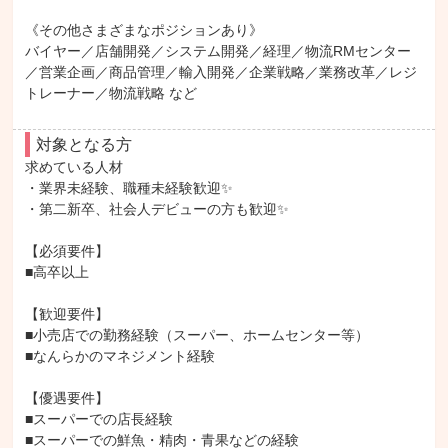
《その他さまざまなポジションあり》

バイヤー／店舗開発／システム開発／経理／物流RMセンター
／営業企画／商品管理／輸入開発／企業戦略／業務改革／レジ
トレーナー／物流戦略 など
対象となる方
求めている人材

・業界未経験、職種未経験歓迎✨

・第二新卒、社会人デビューの方も歓迎✨

【必須要件】

■高卒以上

【歓迎要件】

■小売店での勤務経験（スーパー、ホームセンター等）

■なんらかのマネジメント経験

【優遇要件】

■スーパーでの店長経験

■スーパーでの鮮魚・精肉・青果などの経験
