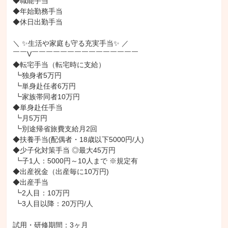
◆職能手当

◆年始勤務手当

◆休日出勤手当

＼ ✨生活や家庭も守る充実手当✨ ／

￣￣V￣￣￣￣￣￣￣￣￣￣￣￣￣￣￣

◆転宅手当（転宅時に支給）

 ┗独身者5万円

 ┗単身赴任者6万円

 ┗家族帯同者10万円

◆単身赴任手当

 ┗月5万円

 ┗別途帰省旅費支給月2回

◆扶養手当(配偶者・18歳以下5000円/人)

◆少子化対策手当 ◎最大45万円

 ┗子1人：5000円～10人まで ※規定有

◆出産祝金（出産毎に10万円)

◆出産手当

 ┗2人目：10万円

 ┗3人目以降：20万円/人

試用・研修期間：3ヶ月
