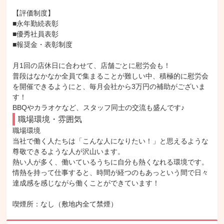
【評価制度】

■永年勤続表彰

■優秀社員表彰

■報奨金・表彰制度

月1回の店休日に合わせて、店舗ごとに慰労会も！

普段はなかなか全員で集まることが難しい中、積極的に慰労会
を開催できるようにと、毎月会社から3万円の補助がございま
す！

BBQやカラオケなど、スタッフ同士の交流も盛んです♪
職場環境・雰囲気
職場環境

当社で働く人たちは「こんな人になりたい！」と思えるような
尊敬できるような人が沢山います。

熱い人が多く、働いているうちに自分も熱くなれる環境です。

情熱を持って仕事すると、時間が経つのもあっという間で日々
達成感を感じながら働くことができています！

喫煙所：なし（敷地内全て禁煙）