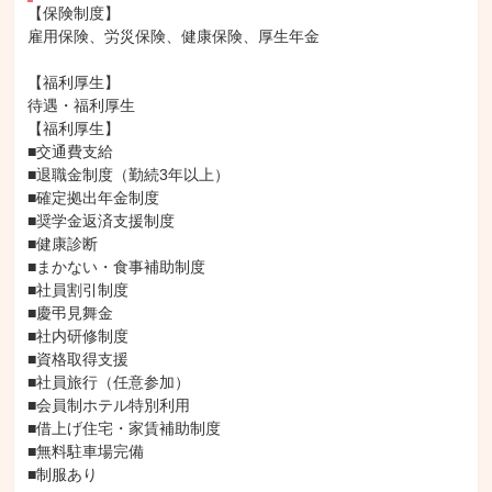
【保険制度】

雇用保険、労災保険、健康保険、厚生年金

【福利厚生】

待遇・福利厚生

【福利厚生】

■交通費支給

■退職金制度（勤続3年以上）

■確定拠出年金制度

■奨学金返済支援制度

■健康診断

■まかない・食事補助制度

■社員割引制度

■慶弔見舞金

■社内研修制度

■資格取得支援

■社員旅行（任意参加）

■会員制ホテル特別利用

■借上げ住宅・家賃補助制度

■無料駐車場完備

■制服あり
