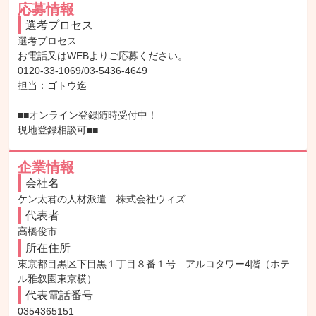
応募情報
選考プロセス
選考プロセス

お電話又はWEBよりご応募ください。

0120-33-1069/03-5436-4649

担当：ゴトウ迄

■■オンライン登録随時受付中！

現地登録相談可■■
企業情報
会社名
ケン太君の人材派遣　株式会社ウィズ
代表者
高橋俊市
所在住所
東京都目黒区下目黒１丁目８番１号　アルコタワー4階（ホテ
ル雅叙園東京横）
代表電話番号
0354365151