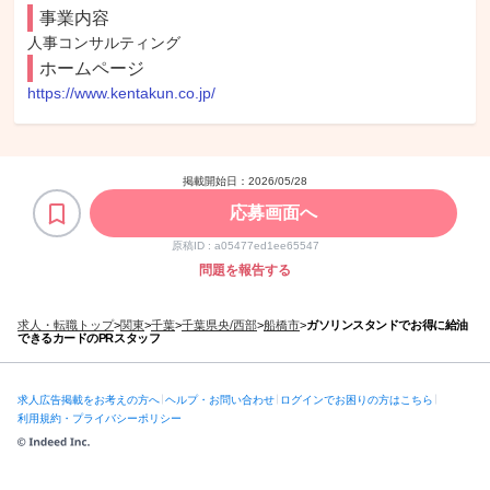
事業内容
人事コンサルティング
ホームページ
https://www.kentakun.co.jp/
掲載開始日：
2026/05/28
応募画面へ
原稿ID :
a05477ed1ee65547
問題を報告する
求人・転職トップ
>
関東
>
千葉
>
千葉県央/西部
>
船橋市
>
ガソリンスタンドでお得に給油
できるカードのPRスタッフ
求人広告掲載をお考えの方へ
ヘルプ・お問い合わせ
ログインでお困りの方はこちら
利用規約・プライバシーポリシー