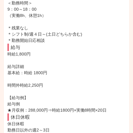
＜勤務時間＞

9：00～18：00

（実働8h、休憩1h）

＊残業なし

＊シフト制/週４日～(土日どちらか含む)

＊勤務開始日応相談
給与
時給1,800円

給与詳細

基本給：時給 1800円

時間外時給2,250円

【給与例】

給与例

★月収例：288,000円⇒時給1800円×実働8時間×20日
休日休暇
休日休暇

勤務日以外の週2～3日
