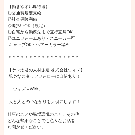
【働きやすい厚待遇】

◎交通費規定支給

◎社会保険完備

◎週払いOK（規定）

◎自宅から勤務先まで直行直帰OK

◎ユニフォームあり・スニーカー可

 キャップOK・ヘアーカラー緩め

＊＊＊＊＊＊＊＊＊＊＊＊＊＊＊＊＊

【ケン太君の人材派遣 株式会社ウィズ】

 親身なスタッフフォローに自信あり！

 「ウィズ＝With」

 人と人とのつながりを大切にします！

仕事のことや職場環境のこと、その他、

どんな些細なことでも色々なお話を

お聞かせください。
