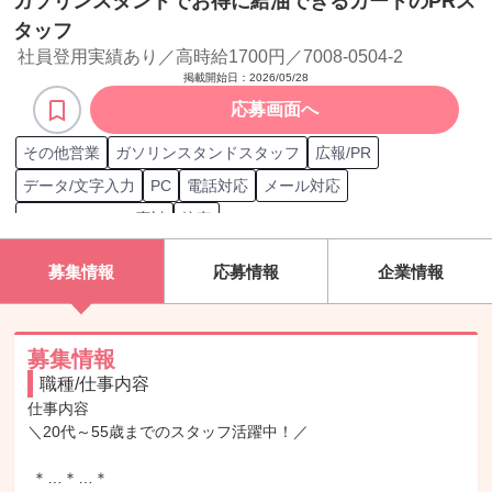
ガソリンスタンドでお得に給油できるカードのPRス
タッフ
社員登用実績あり／高時給1700円／7008-0504-2
掲載開始日：
2026/05/28
応募画面へ
その他営業
ガソリンスタンドスタッフ
広報/PR
データ/文字入力
PC
電話対応
メール対応
メール/チャット応対
接客
募集情報
応募情報
企業情報
募集情報
職種/仕事内容
仕事内容

＼20代～55歳までのスタッフ活躍中！／

 ＊…＊…＊
