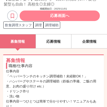
髪型も自由！ 高校生◎主婦◎
掲載開始日：
2025/11/01
応募画面へ
飲食調理スタッフ
調理
調理補助
募集情報
応募情報
企業情報
募集情報
職種/仕事内容
仕事内容

「ペッパーランチのキッチン調理補助！未経験OK！」

・ハンバーグやステーキの調理補助（鉄板の準備、ご飯の用
意、お肉の盛り付け etc.）

・ドリンク作り

・洗い物

仕事内容一つひとつは簡単で分かりやすい！マニュアルもあ
り！
