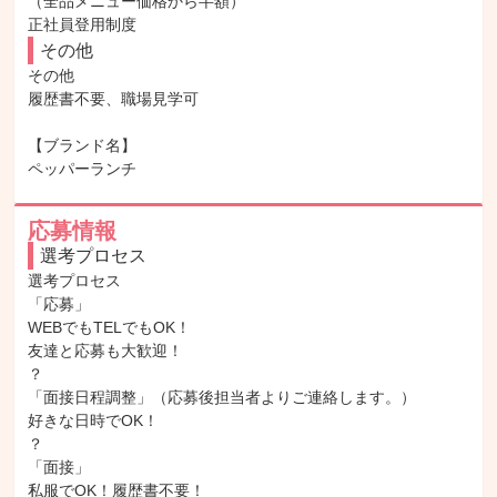
（全品メニュー価格から半額）

正社員登用制度
その他
その他

履歴書不要、職場見学可

【ブランド名】

ペッパーランチ
応募情報
選考プロセス
選考プロセス

「応募」

WEBでもTELでもOK！

友達と応募も大歓迎！

？

「面接日程調整」（応募後担当者よりご連絡します。）

好きな日時でOK！

？

「面接」

私服でOK！履歴書不要！
