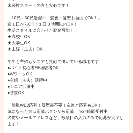
未経験スタートの方も安心です！

「10代～60代活躍中！髪色・髪型も自由でOK！」

週１日からOK！１日３時間以内OK！

生活スタイルに合わせた勤務可能！

★高校生OK

★大学生OK

★主婦（主夫）OK

学生も主婦もシニアも笑顔で働いている職場です！

●バイト初心者/未経験者OK

●WワークOK

●主婦（主夫）活躍中

●シニア活躍中

●茶髪OK

「簡単WEB応募！履歴書不要！友達と応募もOK！」

気になった方は応募ボタンから応募！※24時間受付中

名前やメールアドレスなど、数項目の入力のみで応募が完了し
ます！
