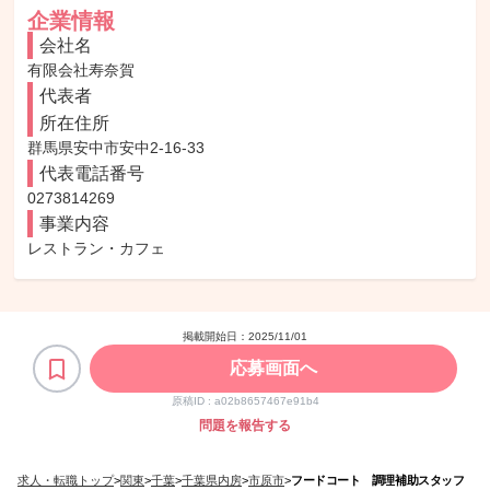
企業情報
会社名
有限会社寿奈賀
代表者
所在住所
群馬県安中市安中2-16-33
代表電話番号
0273814269
事業内容
レストラン・カフェ
掲載開始日：
2025/11/01
応募画面へ
原稿ID :
a02b8657467e91b4
問題を報告する
求人・転職トップ
>
関東
>
千葉
>
千葉県内房
>
市原市
>
フードコート 調理補助スタッフ