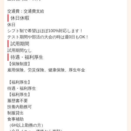
交通費：交通費支給
休日休暇
休日

シフト制で希望はほぼ100%対応します！

テスト期間や部活の大会の時は週0日もOK！
試用期間
試用期間なし
待遇・福利厚生
【保険制度】

雇用保険、労災保険、健康保険、厚生年金

【福利厚生】

待遇・福利厚生

【福利厚生】

履歴書不要

扶養内勤務可

制服貸出

食事補助

（6H以上勤務の方）
