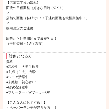
【応募完了後の流れ】

面接の日程調整（好きな日時でOK！）

？

店舗で面接（私服でOK！子連れ面接も積極実施中！）

？

採用決定のご連絡

応募から仕事開始まで最短翌日！

（平均翌日～2週間程度）
対象となる方
資格

●高校生・大学生歓迎

●主婦（主夫）活躍中

●シニア活躍中

●未経験・初心者OK

●経験者活躍中

●フリーター・WワーカーOK

【こんな人におすすめ！】

・ペッパーランチが好きな方！！
