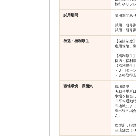
旅行やリフ
試用期間
試用期間あり
試用・研修期
待遇・福利厚生
【保険制度】
雇用保険、労
【福利厚生】
待遇・福利厚
【福利厚生】
・U・Iターン
・資格取得
職場環境・雰囲気
職場環境

★勤務場所
事場を担当し
※平均通勤時
※地域によっ
※出張の場合
ん。

喫煙所：喫煙
※店舗によ