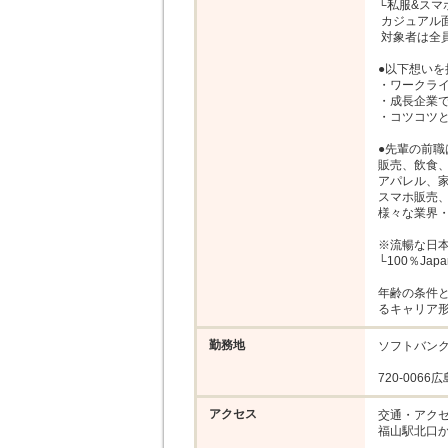
└私服&スマホ
 カジュアル面接を実施♪

 対象者は全員面接します！

●以下想いを
・ワークライ
・成長企業で
・コツコツと
●先輩の前職
販売、飲食、
アパレル、家
スマホ販売、
様々な業界・
※流暢な日本
└100％Japane
年齢の条件と
るキャリア
勤務地
ソフトバンク
720-006
アクセス
交通・アクセ
福山駅北口か