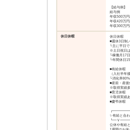
【給与例】

給与例

年収500万円
年収420万円
年収300万
休日休暇
休日休暇

■週休3日制
└主に平日で
※土日祝日は
└稼働月17日
└年間休日15
■有給休暇

（入社半年後
└消化率80%
■産前・産後
※取得実績多
■育児休暇

※取得実績あ
■慶弔休暇

┏━━━━━
✨有給と合わ
┗━Ｖ━━━
公休や有給と
1週間のお休