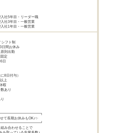
/入社5年目・リーダー職

/入社3年目・一般営業

円/入社1年目・一般営業
／シフト制

3日間お休み

原則出勤

固定

6日

に8日付与）

以上

休暇

数あり

り

━━━━━━━━━━━┓

せて長期お休みもOK♪✨

━━━━━━━━━━━┛

組み合わせることで

みを取っている先輩多数♪
