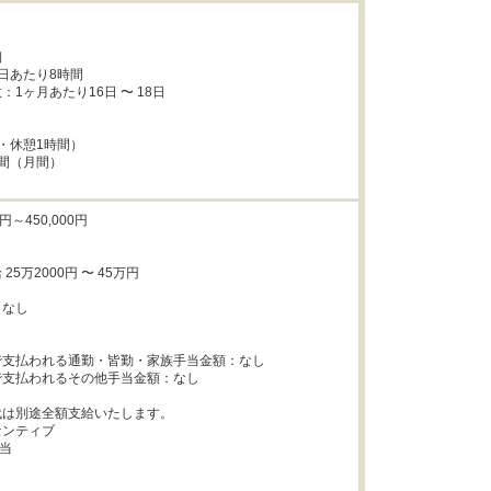


日あたり8時間

1ヶ月あたり16日 〜 18日

・休憩1時間）

間（月間）

円～450,000円

5万2000円 〜 45万円

なし



支払われる通勤・皆勤・家族手当金額：なし

支払われるその他手当金額：なし

は別途全額支給いたします。

ンティブ

当
