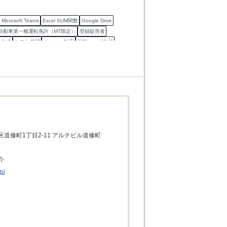
Microsoft Teams
Excel SUM関数
Google Drive
自動車第一種運転免許（MT限定）
登録販売者
P作成
シフト管理
クレーム対応
顧客ニーズ分析
道修町1丁目2-11 アルテビル道修町
介
p/