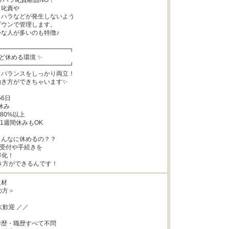
ワハラ叱責断固NG！

叱責や

ハラなどが発生しないよう

ウンで管理します。

な人が多いのも特徴♪

━━━━━━━━━━━┓

ど休める環境 ✨

━━━━━━━━━━━┛

バランスをしっかり両立！

き方ができちゃいます✨

6日

み

0%以上

1週間休みもOK

んなに休めるの？？

受付や手続きを

き方ができるんです！
材

方＞

歓迎 ／／

歴・職歴すべて不問
