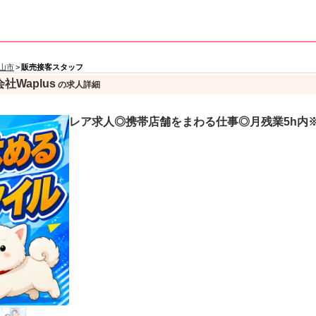
山市
>
販売接客スタッフ
Waplus
の求人詳細
レア求人◎携帯店舗をまわる仕事◎月残業5h内※