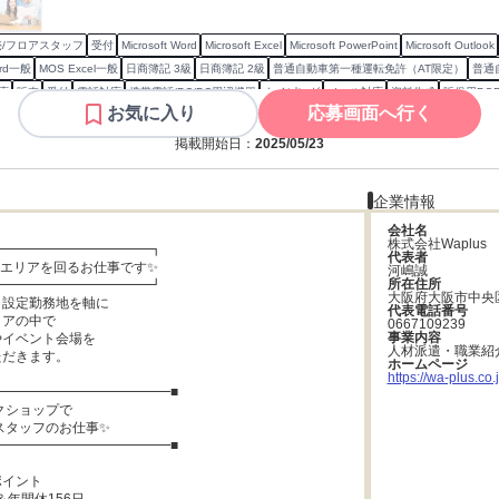
/フロアスタッフ
受付
Microsoft Word
Microsoft Excel
Microsoft PowerPoint
Microsoft Outlook
rd一般
MOS Excel一般
日商簿記 3級
日商簿記 2級
普通自動車第一種運転免許（AT限定）
普通
応
販売
受付
電話対応
携帯電話/PC/PC周辺機器
タイピング
メール対応
資料作成
販促用PO
お気に入り
応募画面へ行く
成
客引き/呼び込み
売場作り
掲載開始日：
2025/05/23
企業情報
会社名
株式会社Waplus
━━━━━━━━━━━┓

代表者
エリアを回るお仕事です✨

河嶋誠
所在住所
━━━━━━━━━━━┛

大阪府大阪市中央区
設定勤務地を軸に

代表電話番号
アの中で

0667109239
事業内容
イベント会場を

人材派遣・職業紹
だきます。

ホームページ
https://wa-plus.co.j
━━━━━━━━━━━━━■

━━━━━━━━━━━━━■

イント
