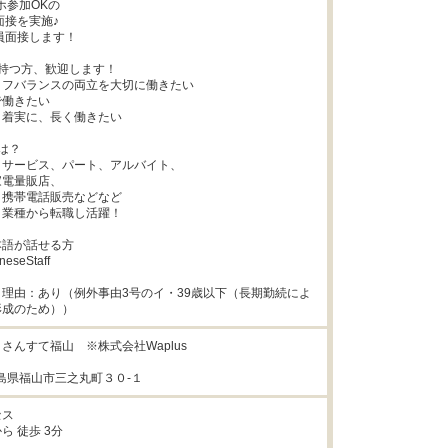
参加OKの

持つ方、歓迎します！

フバランスの両立を大切に働きたい

働きたい

着実に、長く働きたい

は？

サービス、パート、アルバイト、

電量販店、

携帯電話販売などなど

業種から転職し活躍！

語が話せる方

seStaff

理由：あり（例外事由3号のイ・39歳以下（長期勤続によ
形成のため））
さんすて福山　※株式会社Waplus

6広島県福山市三之丸町３０‐１
ス

ら 徒歩 3分