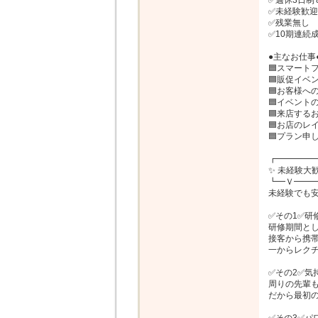
✅週休3日制＆
✅未経験歓迎
✅残業無し

✅10期連続成
●主なお仕事●
🟦スマート
🟦販促イベン
🟦お客様へ
🟦イベント
🟦来店する
🟦お店のレ
🟦プラン申
┏━━━━━
✨ 未経験大歓
┗━Ｖ━━━
未経験でも安
✅その1✅研修
研修期間とし
接客から携帯
一からレクチ
✅その2✅気
周りの先輩も
だから最初の