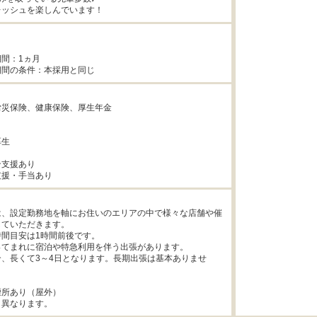
レッシュを楽しんでいます！


間：1ヵ月



災保険、健康保険、厚生年金



生



支援あり

支援・手当あり
は、設定勤務地を軸にお住いのエリアの中で様々な店舗や催
ていただきます。

間目安は1時間前後です。

てまれに宿泊や特急利用を伴う出張があります。

、長くて3～4日となります。長期出張は基本ありませ
所あり（屋外）

り異なります。