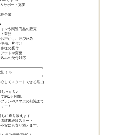
年間休156日

＆サポート充実

長企業



フォンや関連商品の販売

ト業務

のお声がけ、呼び込み

の準備、片付け

お客様の受付

イアウトや変更

し込みの受付対応

━━━━━━━━━━━┓

迎！ ✨

━━━━━━━━━━━┛

心してスタートできる理由

しっかり♪

て約1ヶ月間、

プランやスマホの知識まで

ャー！

持ちに寄り添えます

ほぼ未経験スタート！

不安にも寄り添えます。
