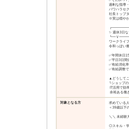
✅その3✅パ
過剰な指導・
パワハラセク
社長トップダ
※実は穏やか
┏━━━━━
✨ 週休3日な
┗━Ｖ━━━
ワークライフ
令和っぽい働
✅年間休日15
✅平日3日間休
✅有給消化率8
✅有給調整で
▲どうしてこ
└ショップの
 IT活用で効率化！

 余裕ある働
対象となる方
求めている人
＜39歳以下の
＼＼ 未経験大
◎スキル・学