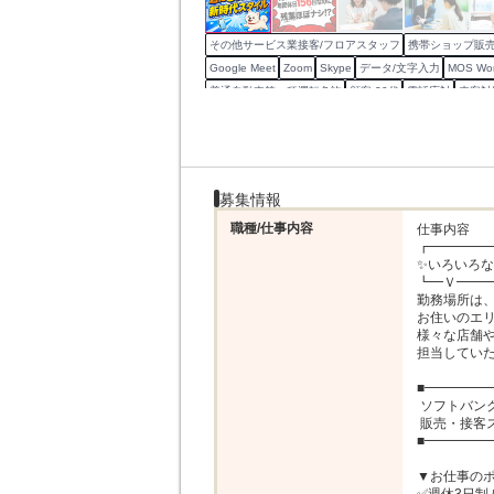
その他サービス業接客/フロアスタッフ
携帯ショップ販売
Google Meet
Zoom
Skype
データ/文字入力
MOS Wo
普通自動車第一種運転免許
顧客 20代
電話応対
来客対
商品陳列
商品/サービス実演デモ
レジ打ち
スタッフ育
募集情報
職種/仕事内容
仕事内容

┏━━━━━
✨いろいろな
┗━Ｖ━━━
勤務場所は、
お住いのエリ
様々な店舗や
担当していた
■━━━━━
 ソフトバンクショップで

 販売・接客スタッフのお仕事✨

■━━━━━
▼お仕事のポ