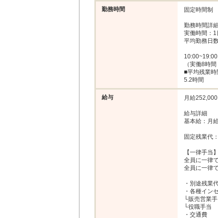
勤務時間
固定時間制

勤務時間詳細
実働時間：1
平均勤務日数：
10:00~19:00

（実働8時間
■平均残業時
5.2時間
給与
月給252,000
給与詳細

基本給：月給 2
固定残業代：
【一律手当】
全員に一律で
全員に一律で
・別途残業代
・各種インセ
└販売営業手
└役職手当

・交通費
