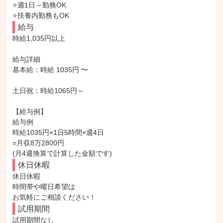
⭐週1日～勤務OK

⭐扶養内勤務もOK
給与
時給1,035円以上

給与詳細

基本給：時給 1035円 〜

土日祝：時給1065円～

【給与例】

給与例

時給1035円×1日5時間×週4日

=月収8万2800円

(月4週換算で計算した金額です)
休日休暇
休日休暇

時間帯や曜日希望は

お気軽にご相談ください！
試用期間
試用期間なし