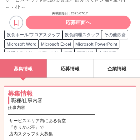
～・4h～
掲載開始日：
2025/07/17
応募画面へ
飲食ホール/フロアスタッフ
飲食調理スタッフ
その他飲食
Microsoft Word
Microsoft Excel
Microsoft PowerPoint
普通自動車第一種運転免許
調理
調理補助
中華調理
和食調理
接客
接客案内
接客/サービス職担当
募集情報
応募情報
企業情報
採用対象 接客/サービス職
面談相手 接客/サービス職
店内清掃
洗い場
スタッフ採用
顧客層 ファミリー
在庫管理
顧客層 友達連れ
募集情報
職種/仕事内容
仕事内容

――――――――――――――――――――

 サービスエリア内にある食堂

 『きりかぶ亭』で

 店内スタッフを大募集！
