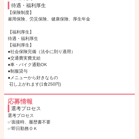
待遇・福利厚生
【保険制度】

雇用保険、労災保険、健康保険、厚生年金

【福利厚生】

待遇・福利厚生

【福利厚生】

●社会保険完備（法令に則り適用）

●交通費実費支給

●車・バイク通勤OK

●制服貸与

●メニューから好きなもの

 召し上がれます(1食250円)
応募情報
選考プロセス
選考プロセス

✅面接時、履歴書不要

✅即日勤務ＯＫ
