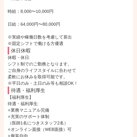
時給：8,000〜10,000円

日給：64,000円〜80,000円

※実績や稼働日数を考慮して算出

※固定シフトで働ける方優遇
休日休暇
休暇・休日: 

シフト制でのご勤務となります。

ご自身のライフスタイルに合わせて

柔軟にお休みを取得可能です。

※平日のみ・土日のみ等も相談OK！
待遇・福利厚生
【福利厚生】

待遇・福利厚生: 

⭐業務マニュアル完備

⭐充実のサポート体制

（医師1名につきスタッフ2名）

⭐オンライン面接（WEB面接）可

⭐服装自由
