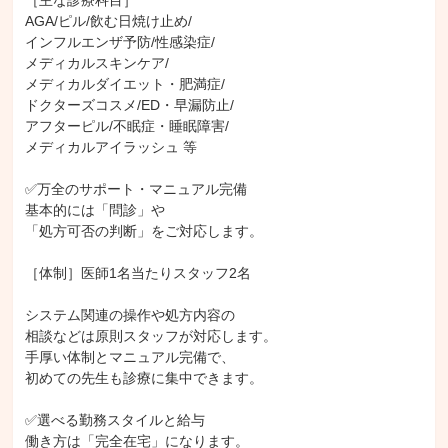
［主な診療科目］

AGA/ピル/飲む日焼け止め/

インフルエンザ予防/性感染症/

メディカルスキンケア/

メディカルダイエット・肥満症/

ドクターズコスメ/ED・早漏防止/

アフターピル/不眠症・睡眠障害/

メディカルアイラッシュ 等

✅万全のサポート・マニュアル完備

基本的には「問診」や

「処方可否の判断」をご対応します。

［体制］医師1名当たりスタッフ2名

システム関連の操作や処方内容の

相談などは原則スタッフが対応します。

手厚い体制とマニュアル完備で、

初めての先生も診療に集中できます。

✅選べる勤務スタイルと給与

働き方は「完全在宅」になります。
