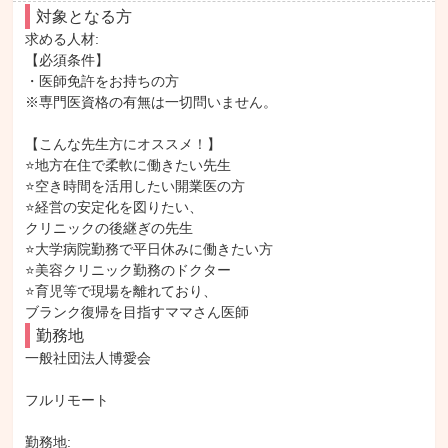
対象となる方
求める人材: 

【必須条件】

・医師免許をお持ちの方

※専門医資格の有無は一切問いません。

【こんな先生方にオススメ！】

⭐地方在住で柔軟に働きたい先生

⭐空き時間を活用したい開業医の方

⭐経営の安定化を図りたい、

クリニックの後継ぎの先生

⭐大学病院勤務で平日休みに働きたい方

⭐美容クリニック勤務のドクター

⭐育児等で現場を離れており、

ブランク復帰を目指すママさん医師
勤務地
一般社団法人博愛会

フルリモート

勤務地: 
