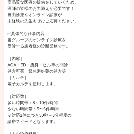
高品質な医療の提供をしていくため、

医師の皆様のお力添えが必要です！

自由診療やオンライン診療が

未経験の先生もぜひご応募ください。

✅具体的な仕事内容

当グループのオンライン診療を

受診する患者様の診断業務です。

［内容］

AGA・ED・痩身・ピル等の問診

処方可否、緊急避妊薬の処方等

［カルテ］

電子カルテを使用します。

［対応数］

多い時間帯：8～10件/時間

少ない時間帯：5〜6件/時間

※対応1件につき30秒～3分程度の

診療スピードとなります。
