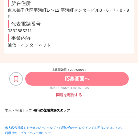
所在住所
東京都千代区平河町1-4-12 平河町センタービル3・6・7・8・9
F
代表電話番号
0332885211
事業内容
通信・インターネット
掲載開始日：
2026/05/18
応募画面へ
原稿ID :
96f2f841618732d5
問題を報告する
求人・転職トップ
>
在宅の架電業務スタッフ
求人広告掲載をお考えの方へ
ヘルプ・お問い合わせ
ログインでお困りの方はこちら
利用規約・プライバシーポリシー