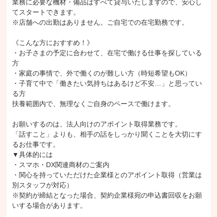
業務に必要な機材・備品はすべて貸与いたしますので、安心し
てスタートできます。

※店舗への出勤はありません。ご自宅での在宅勤務です。

《こんな方におすすめ！》

・お子さまの予定に合わせて、在宅で働ける仕事を探している
方

・家庭の事情で、外で働くのが難しい方（時短希望もOK）

・子育て中で「働きたい気持ちはあるけど不安…」と思ってい
る方

扶養範囲内で、無理なくご自身のペースで働けます。

お願いするのは、法人向けのアポイント取得業務です。

「話すこと」よりも、相手の話をしっかり聞くことを大切にす
るお仕事です。

▼具体的には

・スマホ・DX関連商材のご案内

・関心を持っていただけた企業様とのアポイント取得（営業は
別スタッフが対応）

※契約が締結となった場合、契約企業様宛の申込書回収をお願
いする場合があります。
