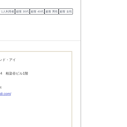
 1人利用者
顧客 30代
顧客 40代
顧客 男性
顧客 女性
ンド・アイ
14　柏染谷ビル1階
ェ
di.com/