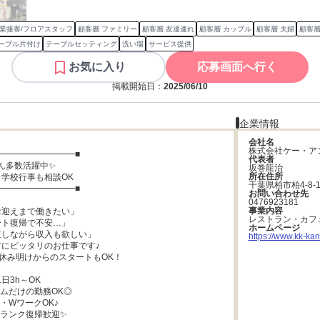
業接客/フロアスタッフ
顧客層 ファミリー
顧客層 友達連れ
顧客層 カップル
顧客層 夫婦
顧客層
ーブル片付け
テーブルセッティング
洗い場
サービス提供
お気に入り
応募画面へ行く
掲載開始日：
2025/06/10
企業情報
会社名
株式会社ケー・ア
━━━━━━━━━■

代表者
ん多数活躍中✨

坂巻龍治
所在住所
学校行事も相談OK

千葉県柏市柏4-8-
━━━━━━━━━■

お問い合わせ先
0476923181
事業内容
迎えまで働きたい」

レストラン・カフ
ト復帰で不安…」

ホームページ
しながら収入も欲しい」

https://www.kk-kan
にピッタリのお仕事です♪

休み明けからのスタートもOK！

日3h～OK

ムだけの勤務OK◎

・WワークOK♪

ランク復帰歓迎✨
