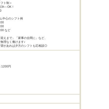
フト制＞

3h～OK！



ム中心のシフト例

00

00

:00 など

迎えまで」「家事の合間に」など、

無理なく働けます♪

希望があれば夕方のシフトも応相談◎
1200円

し

