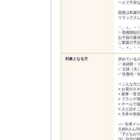
一人で不安な
面接は私服O
リラックスし
・。＋。・・
✨ 勤務開始日
お子様の夏休
ご家庭の予定
・。＋。・
対象となる方
求めている人
✅ 未経験・ブ
✅ 主婦（夫
✅ 扶養内・W
＜こんな方に
⭐ お昼のス
⭐ 家事・育
⭐ ブランク
⭐ チームで
⭐ 人と話す
⭐ 天丼や美
＜✅先輩イン
主婦Aさん/30
「子どもが小
少し自分の時