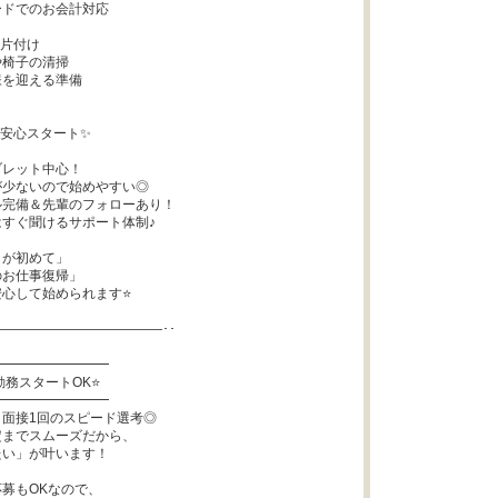
ドでのお会計対応

片付け

椅子の清掃

を迎える準備

安心スタート✨

レット中心！

少ないので始めやすい◎

完備＆先輩のフォローあり！

すぐ聞けるサポート体制♪

が初めて」

お仕事復帰」

心して始められます⭐

―――――――――――――･･

━━━━━━━━

務スタートOK⭐

━━━━━━━━

面接1回のスピード選考◎

までスムーズだから、

い」が叶います！

募もOKなので、
