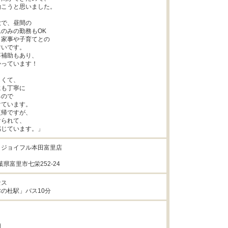
こうと思いました。

で、昼間の

のみの勤務もOK

家事や子育てとの

いです。

補助もあり、

っています！

くて、

も丁寧に

ので

ています。

帰ですが、

られて、

感じています。」
ジョイフル本田富里店

千葉県富里市七栄252-24
ス

の杜駅」バス10分

