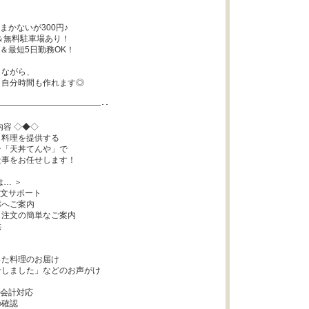
かないが300円♪

＆無料駐車場あり！

＆最短5日勤務OK！

ながら、

自分時間も作れます◎

―――――――――――――･･

容 ◇◆◇

料理を提供する

「天丼てんや」で

事をお任せします！

… ＞

文サポート

へご案内

注文の簡単なご案内



た料理のお届け

しました」などのお声がけ

会計対応

確認
