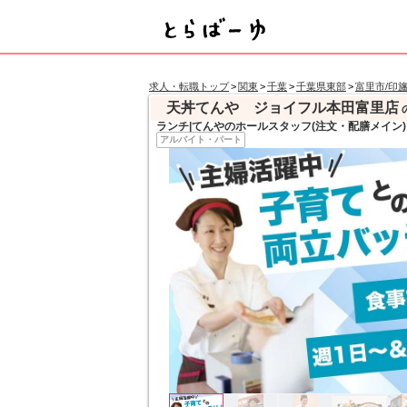
求人・転職トップ
>
関東
>
千葉
>
千葉県東部
>
富里市/印
天丼てんや ジョイフル本田富里店
ランチ|てんやのホールスタッフ(注文・配膳メイン)
アルバイト・パート