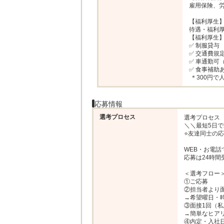
雇用保険、労
【福利厚生】
待遇・福利厚
【福利厚生】
✅ 制服貸与

✅ 交通費規定
✅ 車通勤可
✅ 食事補助あ
 ＊300円
応募情報
選考プロセス
選考プロセス

＼＼最短5日で
⭐友達同士の応
WEB・お電話
応募は24時間
＜選考フロー＞
①ご応募

②担当者より面
→希望曜日・時
③面接1回（私
→簡単なヒアリ
④内定・入社日