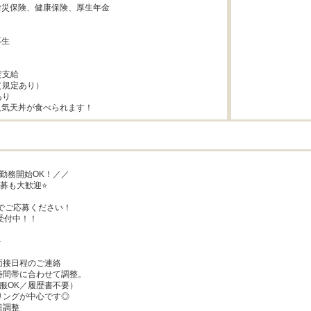
災保険、健康保険、厚生年金



生



支給

（規定あり）

り

で人気天丼が食べられます！
勤務開始OK！／／

募も大歓迎⭐

でご応募ください！

受付中！！



接日程のご連絡

間帯に合わせて調整。

服OK／履歴書不要）

ングが中心です◎

調整
