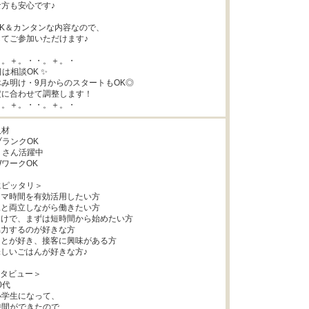
方も安心です♪

K＆カンタンな内容なので、

てご参加いただけます♪

。＋。・・。＋。・

は相談OK ✨

み明け・9月からのスタートもOK◎

に合わせて調整します！

・。＋。・・。＋。・
材

ランクOK

）さん活躍中

ワークOK

ピッタリ＞

キマ時間を有効活用したい方

児と両立しながら働きたい方

明けで、まずは短時間から始めたい方

協力するのが好きな方

ことが好き、接客に興味がある方

味しいごはんが好きな方♪

タビュー＞

代

学生になって、

間ができたので、
