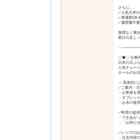
さらに…

✅人気天丼のま
✅車通勤OK
✅履歴書不要
無理なく働き
家計の足し＋
･･――――
◇◆◇ 仕事内
日本の天ぷら
人気チェーン
ホールのお仕
＜ 具体的には
✅ご案内・注
・お客様を席
・タブレット
・お水の提供
✅料理の提供

・できあがっ
・「お待たせ
✅レジでのお
・注文内容の