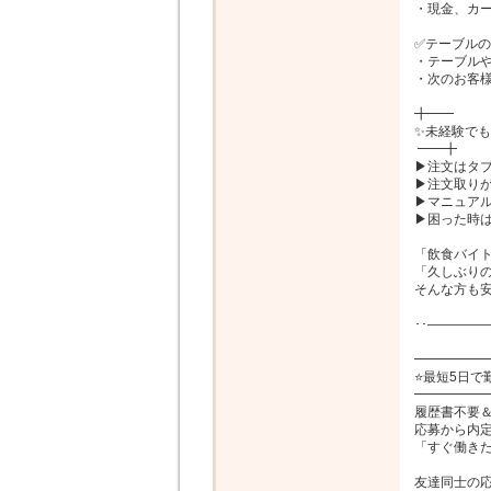
・現金、カー
✅テーブルの
・テーブルや
・次のお客様
╋━━

✨未経験でも
 ━━╋

▶注文はタブ
▶注文取りが
▶マニュアル
▶困った時は
「飲食バイト
「久しぶりの
そんな方も安
･･――――
━━━━━━
⭐最短5日で勤
━━━━━━
履歴書不要＆
応募から内定
「すぐ働きた
友達同士の応