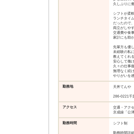
久しぶりに働
シフトが柔軟
ランチタイム
だったので、
両立がしやす
交通費や食事
家計にも助か
先輩方も優し
未経験の私に
教えてくれる
安心して働け
久々の仕事復
無理なく続け
やりがいを
勤務地
天丼てんや　
286-0221
アクセス
交通・アクセ
京成線「公津
勤務時間
シフト制

勤務時間詳細