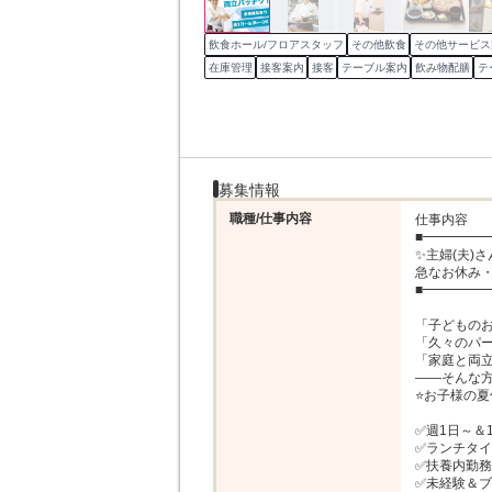
飲食ホール/フロアスタッフ
その他飲食
その他サービス
在庫管理
接客案内
接客
テーブル案内
飲み物配膳
テ
募集情報
職種/仕事内容
仕事内容

■━━━━━
✨主婦(夫)さ
急なお休み・
■━━━━━
「子どものお
「久々のパー
「家庭と両立
――そんな方
⭐お子様の夏
✅週1日～＆1
✅ランチタイ
✅扶養内勤務
✅未経験＆ブ