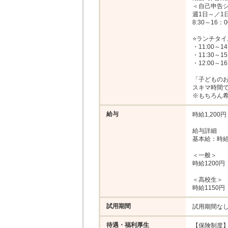
＜自己申告シ
週1日～／1日
8:30～16：00
⭐ランチタイ
・11:00～14:
・11:30～15:
・12:00～16
「子どものお
スキマ時間で
※もちろん
給与
時給1,200円

給与詳細

基本給：時給 
＜一般＞

時給1200円

＜高校生＞

時給1150円
試用期間
試用期間な
待遇・福利厚生
【保険制度】