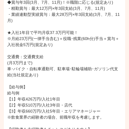
◆賞与年3回(3月、7月、11月)！※職階に応じる(規定あり)

・精勤賞与：最大12万円×年3回支給(3月、7月、11月)

・業績連動型実績賞与：最大28万円×年3回支給(3月、7月、11
月)

★入社1年目で平均月収37.3万円可能！

※月給23万円(一律手当含む)＋役職･残業(60h分)手当＋賞与＋
入社祝金5万円(規定あり)

交通費：交通費支給

(月3万円まで)

車･バイク・自転車通勤可、駐車場･駐輪場補助･ガソリン代支
給(当社規定あり)

【給与例】

給与例

【1】年収426万円/入社1年目

【2】年収510万円/入社3年目・店代

【3】年収660万円/入社5年目・エリアマネージャー

※飲食業界の経験者の場合、前職年収を考慮します。
