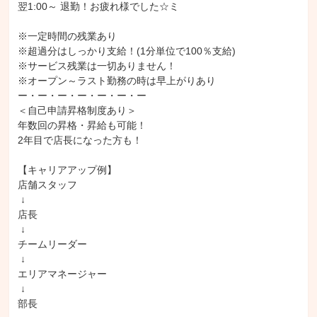
翌1:00～ 退勤！お疲れ様でした☆ミ

※一定時間の残業あり

※超過分はしっかり支給！(1分単位で100％支給)

※サービス残業は一切ありません！

※オープン～ラスト勤務の時は早上がりあり

ー・ー・ー・ー・ー・ー・ー

＜自己申請昇格制度あり＞

年数回の昇格・昇給も可能！

2年目で店長になった方も！

【キャリアアップ例】

店舗スタッフ

 ↓

店長

 ↓

チームリーダー

 ↓

エリアマネージャー

 ↓

部長
