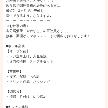
お寿司を握ったことがなくても

防火管理者
食品衛生責任者
食品衛生法
飲食店で調理業務の経験のある方は、

最短2～3ヶ月でお寿司を

提供できるようになりますよ♪

ー・ー・ー・ー・ー・ー・ー

＜お仕事内容＞

寿司居酒屋「や台ずし」の正社員として、

接客・調理からマネジメントまで幅広くお任せします！

■ホール業務

【オープン前】

・レジ立ち上げ、入金確認

・店内の清掃、テーブルセット

【営業中】

・接客、配膳、お会計

・ドリンク作成、バッシング

【閉店後】

・清掃、片付け、レジ締め

■キッチン業務
