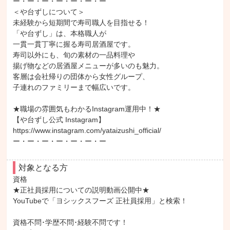
ー・ー・ー・ー・ー・ー・ー

＜や台ずしについて＞

未経験から短期間で寿司職人を目指せる！

「や台ずし」は、本格職人が

一貫一貫丁寧に握る寿司居酒屋です。

寿司以外にも、旬の素材の一品料理や

揚げ物などの居酒屋メニューが多いのも魅力。

客層は会社帰りの団体から女性グループ、

子連れのファミリーまで幅広いです。

★職場の雰囲気もわかるInstagram運用中！★

【や台ずし公式 Instagram】

https://www.instagram.com/yataizushi_official/

ー・ー・ー・ー・ー・ー・ー
対象となる方
資格

★正社員採用についての説明動画公開中★

YouTubeで「ヨシックスフーズ 正社員採用」と検索！

資格不問･学歴不問･経験不問です！
