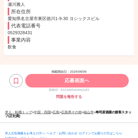
瀬川雅人
所在住所
愛知県名古屋市東区徳川1-9-30 ヨシックスビル
代表電話番号
0529328431
事業内容
飲食
掲載開始日：
2026/08/06
応募画面へ
原稿ID :
91e3d85dd4fd2a65
問題を報告する
求人・転職トップ
>
中国・四国
>
広島
>
広島県その他
>
福山市
>
寿司居酒屋の接客スタッ
フ(正社員)
求人広告掲載をお考えの方へ
ヘルプ・お問い合わせ
ログインでお困りの方はこちら