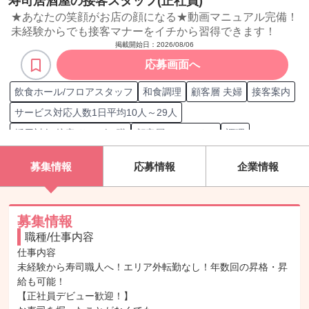
寿司居酒屋の接客スタッフ(正社員)
★あなたの笑顔がお店の顔になる★動画マニュアル完備！
未経験からでも接客マナーをイチから習得できます！
掲載開始日：
2026/08/06
応募画面へ
飲食ホール/フロアスタッフ
和食調理
顧客層 夫婦
接客案内
サービス対応人数1日平均10人～29人
採用対象 接客/サービス職
顧客層 ファミリー
調理
サービス提供
テーブル片付け
仕込み
テーブルセッティング
募集情報
応募情報
企業情報
洗い場
テーブル案内
スタッフ
在庫管理
顧客単価3,000円～4,999円のサービス提供
オーダー取り
シフト管理
食品衛生管理
接客
スタッフ採用
募集情報
職種/仕事内容
顧客層 1人利用者
飲食店運営
接客/サービス職担当
仕事内容

顧客層 友達連れ
調理補助
顧客層 カップル
飲み物配膳
未経験から寿司職人へ！エリア外転勤なし！年数回の昇格・昇
提供サービス 飲食業界
食品衛生管理者
栄養士
給も可能！

【正社員デビュー歓迎！】

専門調理師・調理技能士
調理師
専門調理師調理技能士