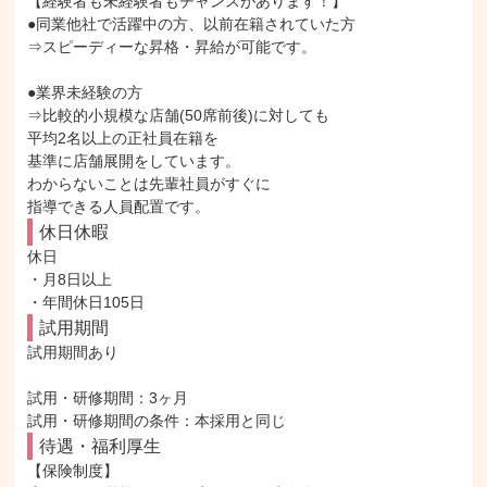
【経験者も未経験者もチャンスがあります！】

●同業他社で活躍中の方、以前在籍されていた方

⇒スピーディーな昇格・昇給が可能です。

●業界未経験の方

⇒比較的小規模な店舗(50席前後)に対しても

平均2名以上の正社員在籍を

基準に店舗展開をしています。

わからないことは先輩社員がすぐに

指導できる人員配置です。
休日休暇
休日

・月8日以上

・年間休日105日
試用期間
試用期間あり

試用・研修期間：3ヶ月

待遇・福利厚生
【保険制度】
