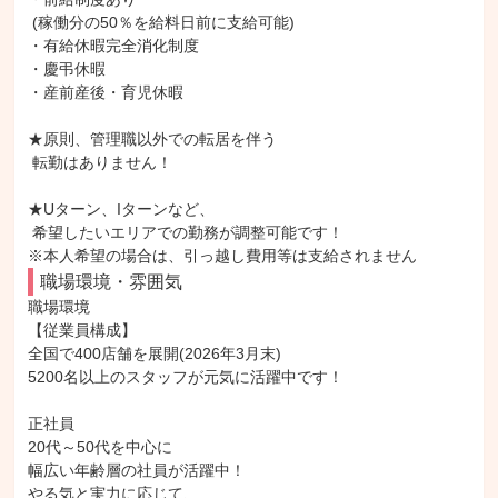
 (稼働分の50％を給料日前に支給可能)

・有給休暇完全消化制度

・慶弔休暇

・産前産後・育児休暇

★原則、管理職以外での転居を伴う

 転勤はありません！

★Uターン、Iターンなど、

 希望したいエリアでの勤務が調整可能です！

※本人希望の場合は、引っ越し費用等は支給されません
職場環境・雰囲気
職場環境

【従業員構成】

全国で400店舗を展開(2026年3月末)

5200名以上のスタッフが元気に活躍中です！

正社員

20代～50代を中心に

幅広い年齢層の社員が活躍中！

やる気と実力に応じて、
