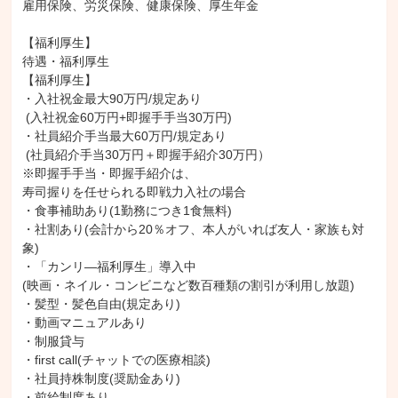
雇用保険、労災保険、健康保険、厚生年金

【福利厚生】

待遇・福利厚生

【福利厚生】

・入社祝金最大90万円/規定あり

 (入社祝金60万円+即握手手当30万円)

・社員紹介手当最大60万円/規定あり

 (社員紹介手当30万円＋即握手紹介30万円）

※即握手手当・即握手紹介は、

寿司握りを任せられる即戦力入社の場合

・食事補助あり(1勤務につき1食無料)

・社割あり(会計から20％オフ、本人がいれば友人・家族も対
象)

・「カンリ―福利厚生」導入中

(映画・ネイル・コンビニなど数百種類の割引が利用し放題)

・髪型・髪色自由(規定あり)

・動画マニュアルあり

・制服貸与

・first call(チャットでの医療相談)

・社員持株制度(奨励金あり)

・前給制度あり
