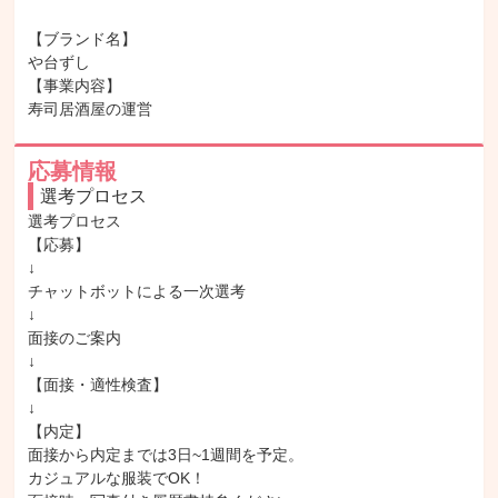
【ブランド名】

や台ずし

【事業内容】

寿司居酒屋の運営
応募情報
選考プロセス
選考プロセス

【応募】

↓

チャットボットによる一次選考

↓

面接のご案内

↓

【面接・適性検査】

↓

【内定】

面接から内定までは3日~1週間を予定。

カジュアルな服装でOK！
