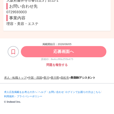
大阪府藤井寺市春日丘3丁目12-1
お問い合わせ先
0729593003
事業内容
理容・美容・エステ
掲載開始日：
2026/08/05
応募画面へ
原稿ID :
8e4ccff0b255b475
問題を報告する
求人・転職トップ
>
中国・四国
>
香川
>
香川県
>
高松市
>
美容師/アシスタント
求人広告掲載をお考えの方へ
ヘルプ・お問い合わせ
ログインでお困りの方はこちら
利用規約・プライバシーポリシー