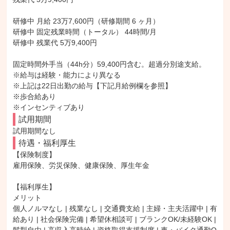
研修中 月給 23万7,600円（研修期間 6 ヶ月）

研修中 固定残業時間（トータル） 44時間/月

研修中 残業代 5万9,400円

固定時間外手当（44h分）59,400円含む。超過分別途支給。

※給与は経験・能力により異なる

※上記は22日出勤の給与【下記月給例欄を参照】

※歩合給あり

※インセンティブあり
試用期間
試用期間なし
待遇・福利厚生
【保険制度】

雇用保険、労災保険、健康保険、厚生年金

【福利厚生】

メリット

個人ノルマなし | 残業なし | 交通費支給 | 主婦・主夫活躍中 | 有
給あり | 社会保険完備 | 希望休相談可 | ブランクOK/未経験OK | 