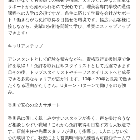
免許がなくても笑顔での挨拶や掃除、タオルたたみなど簡単な
サポートから始められるので安心です。理美容専門学校の通信
課程への入学は必須ですが、条件に応じて学費を会社がサポー
ト！働きながら免許取得を目指せる環境です。幅広いお客様に
接しながら、先輩の技術を間近で学び、着実にステップアップ
できます♪

キャリアステップ

アシスタントとして経験を積みながら、資格取得支援制度で免
許を取得！！免許を取れば即スタイリストとして活躍できます
◎その後、トップスタイリストやチーフスタイリストへと成長
できる多彩なキャリアが広がります。10年・20年と長期で働き
たくなる理由がたくさん。Uターン・Iターンで働けるのも強
み。

香川で安心の全力サポート

香川県は優しく親しみやすいスタッフが多く、声を掛け合うな
ど相談しやすい職場！これから免許取得を目指す方も大歓迎で
す。店舗主任や先輩スタッフが優しく指導し、1人にしない安
心の環境です。状況により営業時間内の練習も可能◎チームワ