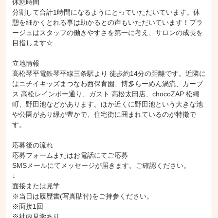
休憩時間

分割して合計1時間になるようにとっていただいています。休
憩を細かくとれる事は助かるとの声もいただいています！プラ
ージュはスタッフの働きやすさを第一に考え、サロンの成長を
目指します☆

立地情報

高松琴平電鉄琴平線三条駅より 徒歩約14分の距離です。近隣に
はニチイキッズまつなわ西保育園、博多らーめん渦流、カーブ
ス 高松レインボー通り、ガスト 高松太田店、chocoZAP 松縄
町、野田池などがあります。ほか近くに野田池という大きな池
や公園があり緑が豊かで、住宅街に囲まれているのが特徴で
す。

応募後の流れ

応募フォームまたはお電話にてご応募

SMSメールにてメッセージが届きます。ご確認ください。

↓

面接または見学

※当日は履歴書(写真貼付)をご持参ください。

※面接1回

※社内見学あり
