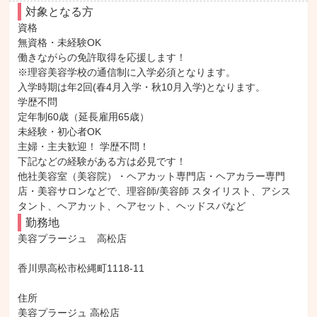
対象となる方
資格

無資格・未経験OK

働きながらの免許取得を応援します！

※理容美容学校の通信制に入学必須となります。

入学時期は年2回(春4月入学・秋10月入学)となります。

学歴不問

定年制60歳（延長雇用65歳）

未経験・初心者OK

主婦・主夫歓迎！ 学歴不問！

下記などの経験がある方は必見です！

他社美容室（美容院）・ヘアカット専門店・ヘアカラー専門
店・美容サロンなどで、理容師/美容師 スタイリスト、アシス
タント、ヘアカット、ヘアセット、ヘッドスパなど
勤務地
美容プラージュ　高松店

香川県高松市松縄町1118-11

住所

美容プラージュ 高松店
