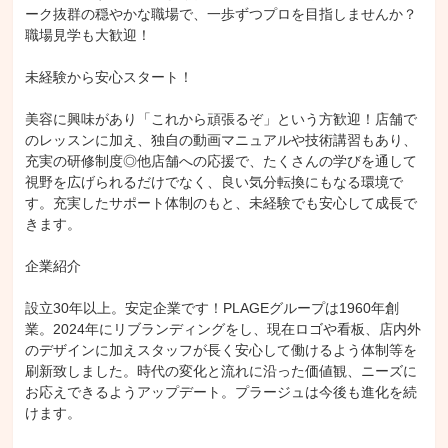
ーク抜群の穏やかな職場で、一歩ずつプロを目指しませんか？
職場見学も大歓迎！

未経験から安心スタート！

美容に興味があり「これから頑張るぞ」という方歓迎！店舗で
のレッスンに加え、独自の動画マニュアルや技術講習もあり、
充実の研修制度◎他店舗への応援で、たくさんの学びを通して
視野を広げられるだけでなく、良い気分転換にもなる環境で
す。充実したサポート体制のもと、未経験でも安心して成長で
きます。

企業紹介

設立30年以上。安定企業です！PLAGEグループは1960年創
業。2024年にリブランディングをし、現在ロゴや看板、店内外
のデザインに加えスタッフが長く安心して働けるよう体制等を
刷新致しました。時代の変化と流れに沿った価値観、ニーズに
お応えできるようアップデート。プラージュは今後も進化を続
けます。