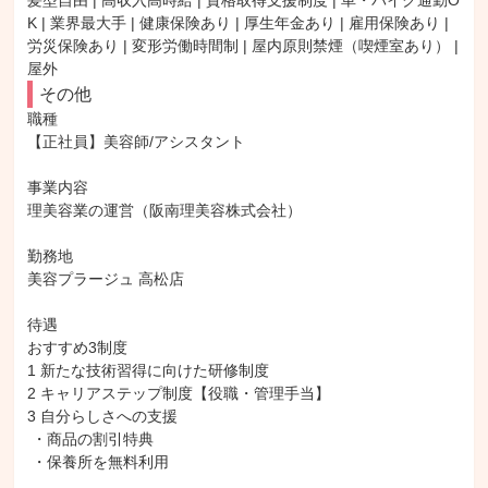
髪型自由 | 高収入高時給 | 資格取得支援制度 | 車・バイク通勤O
K | 業界最大手 | 健康保険あり | 厚生年金あり | 雇用保険あり | 
労災保険あり | 変形労働時間制 | 屋内原則禁煙（喫煙室あり） | 
屋外
その他
職種

【正社員】美容師/アシスタント

事業内容

理美容業の運営（阪南理美容株式会社）

勤務地

美容プラージュ 高松店

待遇

おすすめ3制度

1 新たな技術習得に向けた研修制度

2 キャリアステップ制度【役職・管理手当】

3 自分らしさへの支援

 ・商品の割引特典

 ・保養所を無料利用
